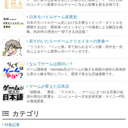
のコンテンツ産業やカルチャーに与えた影響を探る企画です。
日本モバイルゲーム産業史
日本のモバイルゲーム史における主要なトピック・タイトルを
網羅するほか、開発者へのインタビューや識者による解説を掲
載。約20年の歴史が一望できる決定版！
若ゲのいたり〜ゲームクリエイターの青春〜
『うつヌケ』『ペンと箸』等で知られるマンガ家・田中圭一先
生によるゲーム業界レポートマンガです。
なんでゲームは面白い？
ゲーム開発者・hamatsu氏がゲームの魅力を画面や操作の具体的
な形から解き明かしていく、硬派で骨太な評論連載です。
ゲームが変えた日本語
「経験値」「裏技」「ラスボス」… ゲームにまつわる言葉の起
源や用法の変遷を、コンピューター文化史研究家・タイニーP氏
が徹底調査。
カテゴリ
特集記事