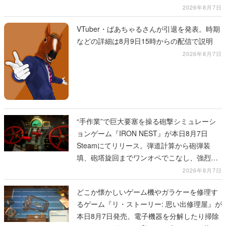
2026年8月7日
VTuber・ばあちゃるさんが引退を発表。時期
などの詳細は8月9日15時からの配信で説明
2026年8月7日
“手作業”で巨大要塞を操る砲撃シミュレーシ
ョンゲーム『IRON NEST』が本日8月7日
Steamにてリリース。弾道計算から砲弾装
填、砲塔旋回までワンオペでこなし、強烈な
一撃をブチかませるロマンある作品
2026年8月7日
どこか懐かしいゲーム機やガラケーを修理す
るゲーム『リ・ストーリー: 思い出修理屋』が
本日8月7日発売。電子機器を分解したり掃除