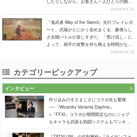
したりしながら、お客さん一人ひとりの物語
に耳を傾ける
2026年8月7日
『鬼武者 Way of the Sword』先行プレイレポ
ート。武蔵がとにかく攻めまくる、豪傑らし
さ全開バトルが楽しすぎた。「受け流し」に
よって、相手の攻撃を待ち構える時間がなく
なって超爽快
2026年8月7日
カテゴリーピックアップ
インタビュー
作り込みのすさまじさにコラボ先も驚嘆
──『Wizardry Variants Daphne』
×『FFXI』コラボが期間限定なのにジョブ
もキャラも武器も戦闘システムもワンオフ
で作り込まれた理由を両ディレクターに聞
く
『TATSUJIN』の弓削雅稔×『ライデンファ