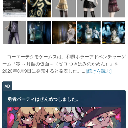
コーエーテクモゲームスは、和風ホラーアドベンチャーゲ
ーム『零 ～月蝕の仮面～（ゼロ つきはみのかめん）』を
2023年3月9日に発売すると発表した。...
[続きを読む]
AD
勇者パーティはぜんめつしました。