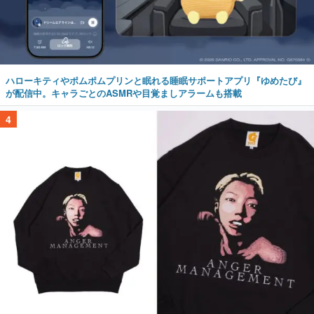
ハローキティやポムポムプリンと眠れる睡眠サポートアプリ『ゆめたび』
が配信中。キャラごとのASMRや目覚ましアラームも搭載
4