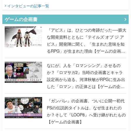
インタビュー
の記事一覧
ゲームの企画書
『アビス』は、ひとつの奇跡だった──膨大
な開発資料とともに『テイルズ オブ ジ ア
ビス』開発陣に聞く、「生まれた意味を知
るRPG」が生まれた理由【ゲームの企画
書】
なにが、人を「ロマンシング」させるの
か？『ロマサガ2』当時の企画書とキャラ
設定画から迫る、河津秋敏がRPGに生み出
した「ロマン」の正体とは【ゲームの企画
書】
『ガンパレ』の企画書、ついに公開━初代
PSの伝説的タイトルは、なぜ生まれたの
か？そして『LOOP8』へ受け継がれたもの
【ゲームの企画書】