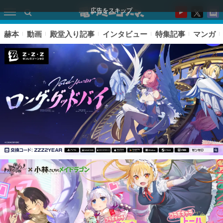
広告をスキップ
赫本
動画
殿堂入り記事
インタビュー
特集記事
マンガ
ピックアップ
電ファミのいま読まれている記事ランキング
アプリセール情報