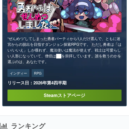
“ぜんめつ”してしまった勇者パーティから1人だけ選んで、ともに迷
宮からの脱出を目指すダンジョン探索RPGです。 ただし勇者は「は
い/いいえ」しか喋れず、魔法使いは魔法が使えず、戦士は可愛らし
い人形になっていて、僧侶は██を崇拝しています。誰を救うのかを
選ぶのは、あなたです。
インディー
RPG
リリース日：2026年第4四半期
Steamストアページ
ランキング