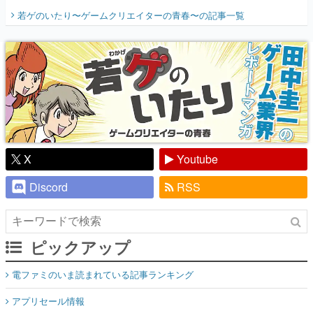
開く。業界の快男児・松山 洋に流れる血は
若ゲのいたり〜ゲームクリエイターの青春〜
の記事一覧
『少年ジャンプ』色だった【若ゲのいた
り】
X
Youtube
Discord
RSS
ピックアップ
電ファミのいま読まれている記事ランキング
アプリセール情報