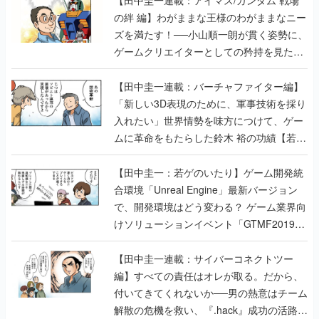
【田中圭一連載：アイマス/ガンダム 戦場
の絆 編】わがままな王様のわがままなニー
ズを満たす！──小山順一朗が貫く姿勢に、
ゲームクリエイターとしての矜持を見た
【若ゲのいたり最終回】
【田中圭一連載：バーチャファイター編】
「新しい3D表現のために、軍事技術を採り
入れたい」世界情勢を味方につけて、ゲー
ムに革命をもたらした鈴木 裕の功績【若ゲ
のいたり】
【田中圭一：若ゲのいたり】ゲーム開発統
合環境「Unreal Engine」最新バージョン
で、開発環境はどう変わる？ ゲーム業界向
けソリューションイベント「GTMF2019」
に行って、より理解を深めよう【PR】
【田中圭一連載：サイバーコネクトツー
編】すべての責任はオレが取る。だから、
付いてきてくれないか──男の熱意はチーム
解散の危機を救い、『.hack』成功の活路を