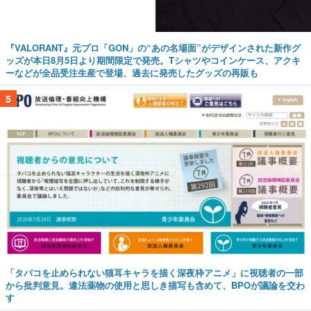
『VALORANT』元プロ「GON」の“あの名場面”がデザインされた新作グ
ッズが本日8月5日より期間限定で発売。Tシャツやコインケース、アクキ
ーなどが全品受注生産で登場、過去に発売したグッズの再販も
5
「タバコを止められない猫耳キャラを描く深夜枠アニメ」に視聴者の一部
から批判意見。違法薬物の使用と思しき描写も含めて、BPOが議論を交わ
す