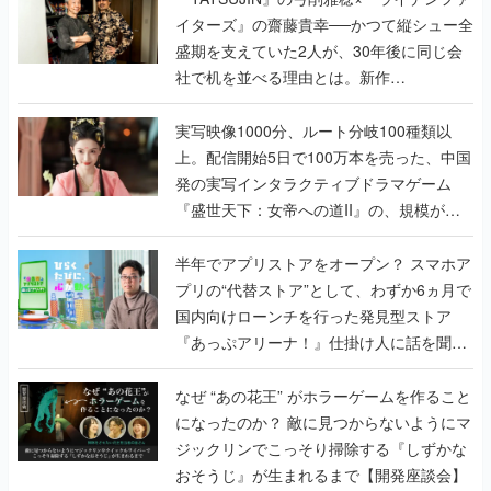
イターズ』の齋藤貴幸──かつて縦シュー全
盛期を支えていた2人が、30年後に同じ会
社で机を並べる理由とは。新作
『TATSUJIN EXTREME』で初タッグを組
んだレジェンド2人に訊く開発秘話
実写映像1000分、ルート分岐100種類以
上。配信開始5日で100万本を売った、中国
発の実写インタラクティブドラマゲーム
『盛世天下：女帝への道II』の、規模が違
うこだわりをプロデューサーに聞いた
半年でアプリストアをオープン？ スマホア
プリの“代替ストア”として、わずか6ヵ月で
国内向けローンチを行った発見型ストア
『あっぷアリーナ！』仕掛け人に話を聞い
てみた
なぜ “あの花王” がホラーゲームを作ること
になったのか？ 敵に見つからないようにマ
ジックリンでこっそり掃除する『しずかな
おそうじ』が生まれるまで【開発座談会】