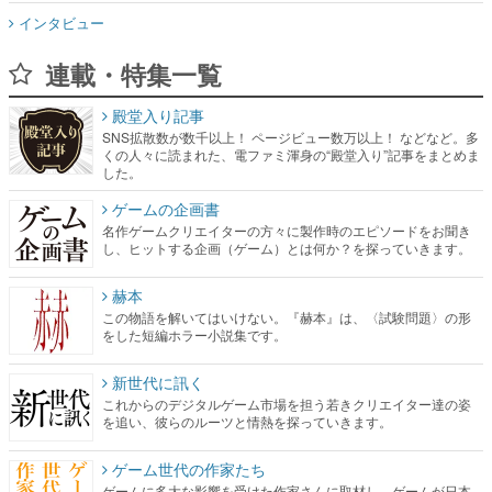
インタビュー
連載・特集一覧
殿堂入り記事
SNS拡散数が数千以上！ ページビュー数万以上！ などなど。多
くの人々に読まれた、電ファミ渾身の“殿堂入り”記事をまとめま
した。
ゲームの企画書
名作ゲームクリエイターの方々に製作時のエピソードをお聞き
し、ヒットする企画（ゲーム）とは何か？を探っていきます。
赫本
この物語を解いてはいけない。『赫本』は、〈試験問題〉の形
をした短編ホラー小説集です。
新世代に訊く
これからのデジタルゲーム市場を担う若きクリエイター達の姿
を追い、彼らのルーツと情熱を探っていきます。
ゲーム世代の作家たち
ゲームに多大な影響を受けた作家さんに取材し、ゲームが日本