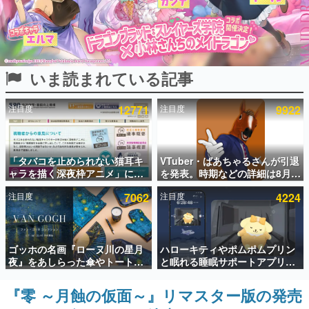
インタビュー
連載・特集一覧
いま読まれている記事
殿堂入り記事
SNS拡散数が数千以上！ ページビュー数万以上！ などな
ど。多くの人々に読まれた、電ファミ渾身の“殿堂入り”記
注目度
12771
注目度
9922
事をまとめました。
ゲームの企画書
名作ゲームクリエイターの方々に製作時のエピソードをお
聞きし、ヒットする企画（ゲーム）とは何か？を探ってい
「タバコを止められない猫耳キ
VTuber・ばあちゃるさんが引退
きます。
ャラを描く深夜枠アニメ」に視
を発表。時期などの詳細は8月9
聴者の一部から批判意見。違法
日15時からの配信で説明
赫本
注目度
7062
注目度
4224
薬物の使用と思しき描写も含め
この物語を解いてはいけない。『赫本』は、〈試験問題〉
て、BPOが議論を交わす
の形をした短編ホラー小説集です。
新世代に訊く
ゴッホの名画『ローヌ川の星月
ハローキティやポムポムプリン
これからのデジタルゲーム市場を担う若きクリエイター達
夜』をあしらった傘やトートバ
と眠れる睡眠サポートアプリ
の姿を追い、彼らのルーツと情熱を探っていきます。
ッグなどが登場。8月7日21時よ
『ゆめたび』が配信中。キャラ
り2日間限定で予約販売
ごとのASMRや目覚ましアラー
『零 ～月蝕の仮面～』リマスター版の発売
ゲーム世代の作家たち
ムも搭載
ゲームに多大な影響を受けた作家さんに取材し、ゲームが