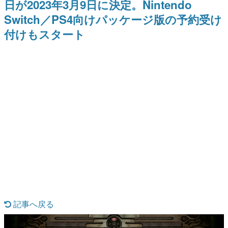
日が2023年3月9日に決定。Nintendo
日本のコンテンツ産業やカルチャーに与えた影響を探る企
Switch／PS4向けパッケージ版の予約受け
画です。
付けもスタート
日本モバイルゲーム産業史
日本のモバイルゲーム史における主要なトピック・タイト
ルを網羅するほか、開発者へのインタビューや識者による
解説を掲載。約20年の歴史が一望できる決定版！
若ゲのいたり〜ゲームクリエイターの青春〜
『うつヌケ』『ペンと箸』等で知られるマンガ家・田中圭
一先生によるゲーム業界レポートマンガです。
なんでゲームは面白い？
ゲーム開発者・hamatsu氏がゲームの魅力を画面や操作の
具体的な形から解き明かしていく、硬派で骨太な評論連載
です。
ゲームが変えた日本語
「経験値」「裏技」「ラスボス」… ゲームにまつわる言葉
の起源や用法の変遷を、コンピューター文化史研究家・タ
イニーP氏が徹底調査。
カテゴリ
記事へ戻る
特集記事