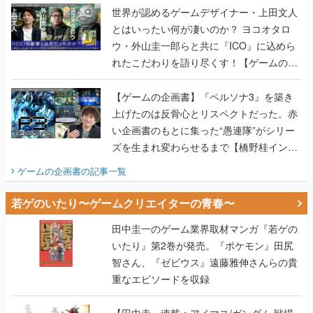
世界が認めるゲームデザイナー・上田文人
とはいったい何が凄いのか？ ヨコオタロ
ウ・外山圭一郎らと共に『ICO』に込めら
れたこだわりを語り尽くす！【ゲームの企
画書】
【ゲームの企画書】『ペルソナ3』を築き
上げたのは反骨心とリスペクトだった。赤
い企画書のもとに集った“愚連隊”がシリー
ズを生まれ変わらせるまで【橋野桂インタ
ビュー】
ゲームの企画書
の記事一覧
若ゲのいたり〜ゲームクリエイターの青春〜
田中圭一のゲーム業界取材マンガ『若ゲの
いたり』第2巻が発売。『ポケモン』田尻
智さん、『ゼビウス』遠藤雅伸さんらの貴
重なエピソードを収録