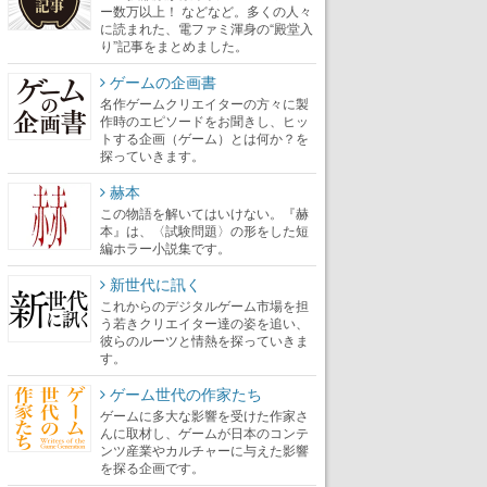
ー数万以上！ などなど。多くの人々
に読まれた、電ファミ渾身の“殿堂入
り”記事をまとめました。
ゲームの企画書
名作ゲームクリエイターの方々に製
作時のエピソードをお聞きし、ヒッ
トする企画（ゲーム）とは何か？を
探っていきます。
赫本
この物語を解いてはいけない。『赫
本』は、〈試験問題〉の形をした短
編ホラー小説集です。
新世代に訊く
これからのデジタルゲーム市場を担
う若きクリエイター達の姿を追い、
彼らのルーツと情熱を探っていきま
す。
ゲーム世代の作家たち
ゲームに多大な影響を受けた作家さ
んに取材し、ゲームが日本のコンテ
ンツ産業やカルチャーに与えた影響
を探る企画です。