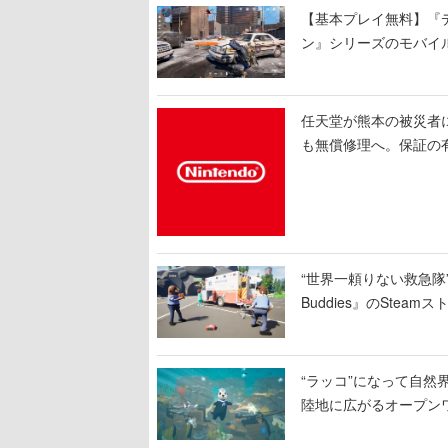
【基本プレイ無料】『デ
ン』シリーズのモバイ
任天堂が熊本の被災者
も無償修理へ。保証の有
“世界一頼りない救急隊”
Buddies』のSt
のクルーは後部で患者
“ラッコ”になって自然界
陸地に広がるオープン
物たちの依頼を達成し