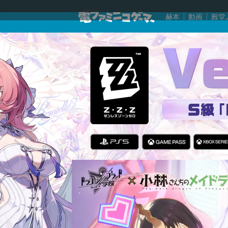
赫本
動画
殿堂