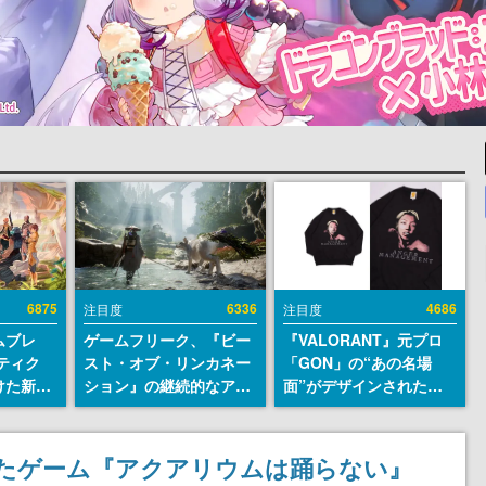
6875
6336
4686
注目度
注目度
ムブレ
ゲームフリーク、『ビー
『VALORANT』元プロ
ティク
スト・オブ・リンカネー
「GON」の“あの名場
けた新作
ション』の継続的なアプ
面”がデザインされた新
en
デ方針を表明。ユーザー
作グッズが本日8月5日よ
に発売
からの意見を真摯に受け
り期間限定で発売。Tシ
m）、
止めて対応へ。修正パッ
ャツやコインケース、ア
れたゲーム『アクアリウムは踊らない』
itch向
チは約1週間以内に配信
クキーなどが全品受注生