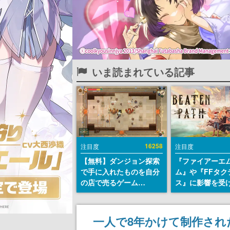
いま読まれている記事
16258
注目度
注目度
【無料】ダンジョン探索
『ファイアーエ
で手に入れたものを自分
ム』や『FFタク
の店で売るゲーム
ス』に影響を受
『Moonlighter』が
戦略RPG『Beat
Steamにて無料配布中！
Path』2027年
続編『Moonlighter 2』
へ。PC（Stea
一人で8年かけて制作さ
の9月2日正式リリースを
PS5、Xbox、Sw