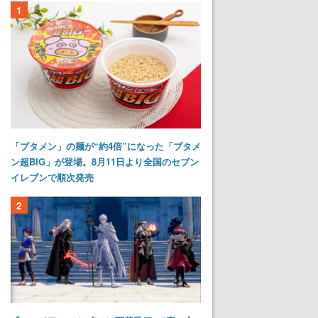
1
「ブタメン」の麺が“約4倍”になった「ブタメ
ン超BIG」が登場。8月11日より全国のセブン
イレブンで順次発売
2