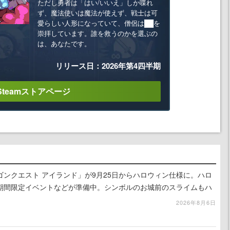
ただし勇者は「はい/いいえ」しか喋れ
ず、魔法使いは魔法が使えず、戦士は可
愛らしい人形になっていて、僧侶は██を
崇拝しています。誰を救うのかを選ぶの
は、あなたです。
リリース日：2026年第4四半期
Steamストアページ
ンクエスト アイランド」が9月25日からハロウィン仕様に。ハロ
期間限定イベントなどが準備中。シンボルのお城前のスライムもハ
2026年8月6日