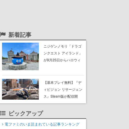
新着記事
ニジゲンノモリ「ドラゴ
ンクエスト アイランド」
が9月25日からハロウィ
ン仕様に。ハロウィン限
定チケットや期間限定イ
ベントなどが準備中。シ
【基本プレイ無料】『デ
ンボルのお城前のスライ
ィビジョン リサージェン
ムもハロウィン風に
ス』Steam版が配信開
始。『ディビジョン』シ
リーズのモバイル向けル
ピックアップ
ートシューター
電ファミのいま読まれている記事ランキング