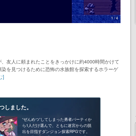
1 / 4
、友人に頼まれたことをきっかけに約4000時間かけて
馴染を見つけるために恐怖の水族館を探索するホラーゲ
む]
つしました。
“ぜんめつ”してしまった勇者パーティか
ら1人だけ選んで、ともに迷宮からの脱
出を目指すダンジョン探索RPGです。