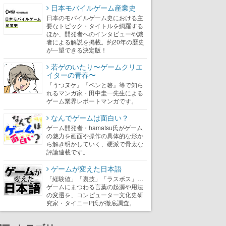
日本モバイルゲーム産業史
日本のモバイルゲーム史における主
要なトピック・タイトルを網羅する
ほか、開発者へのインタビューや識
者による解説を掲載。約20年の歴史
が一望できる決定版！
若ゲのいたり〜ゲームクリエ
イターの青春〜
『うつヌケ』『ペンと箸』等で知ら
れるマンガ家・田中圭一先生による
ゲーム業界レポートマンガです。
なんでゲームは面白い？
ゲーム開発者・hamatsu氏がゲーム
の魅力を画面や操作の具体的な形か
ら解き明かしていく、硬派で骨太な
評論連載です。
ゲームが変えた日本語
「経験値」「裏技」「ラスボス」…
ゲームにまつわる言葉の起源や用法
の変遷を、コンピューター文化史研
究家・タイニーP氏が徹底調査。