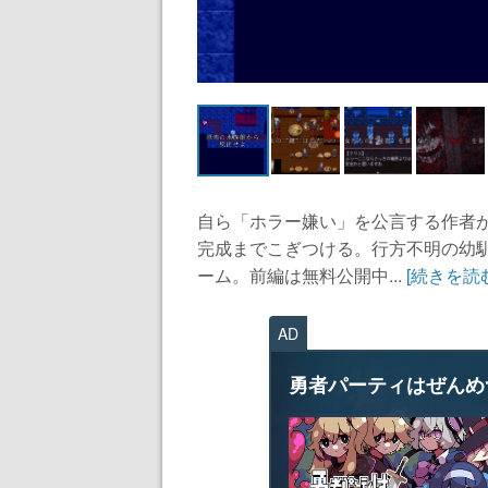
自ら「ホラー嫌い」を公言する作者が
完成までこぎつける。行方不明の幼
ーム。前編は無料公開中...
[続きを読
AD
勇者パーティはぜんめ