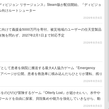
ィビジョン リサージェンス』Steam版が配信開始。『ディビジョ
ル向けルートシューター
2026年8月6日
に向けて義援金5000万円を寄付。被災地域のユーザーの任天堂製品
無を問わず、2027年2月1日まで対応予定
2026年8月6日
として患者を病院に搬送する最大4人協力ゲーム『Emergency
eamストアページが公開。患者を救急車に積み込んだらひとりが運転、残り
の命を繋げ
2026年8月6日
をのびのび冒険するゲーム『Otterly Lost』が超かわいい。水中や
ワールドを自由に探索、貝殻集めや能力を強化していきながら、動
ていく
2026年8月6日