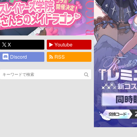
X
Youtube
Discord
RSS