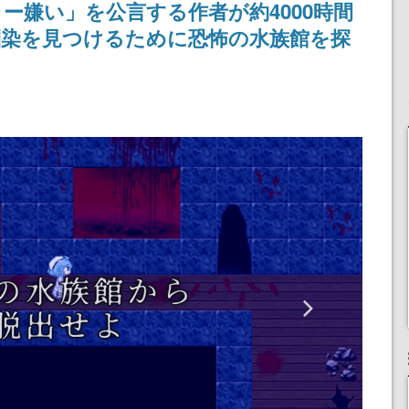
ー嫌い」を公言する作者が約4000時間
定
される予定
産で登場、過去に発売し
たグッズの再販も
馴染を見つけるために恐怖の水族館を探