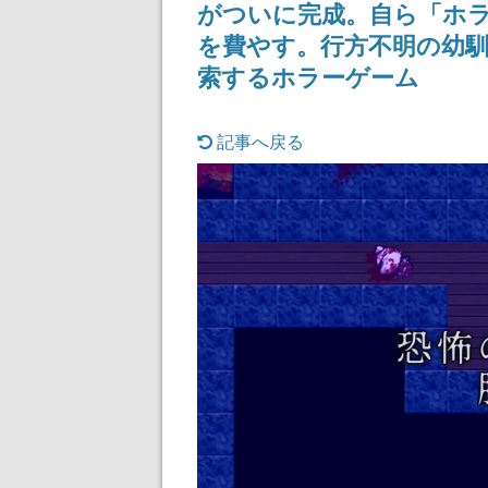
がついに完成。自ら「ホラ
記念したキャンペーン
けにリリース予
を費やす。行方不明の幼
索するホラーゲーム
記事へ戻る