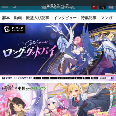
広告をスキップ
赫本
動画
殿堂入り記事
インタビュー
特集記事
マンガ
ピックアップ
電ファミのいま読まれている記事ランキング
アプリセール情報