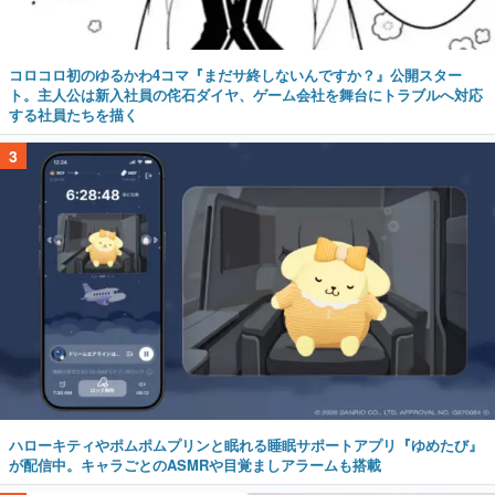
コロコロ初のゆるかわ4コマ『まだサ終しないんですか？』公開スター
ト。主人公は新入社員の侘石ダイヤ、ゲーム会社を舞台にトラブルへ対応
する社員たちを描く
3
ハローキティやポムポムプリンと眠れる睡眠サポートアプリ『ゆめたび』
が配信中。キャラごとのASMRや目覚ましアラームも搭載