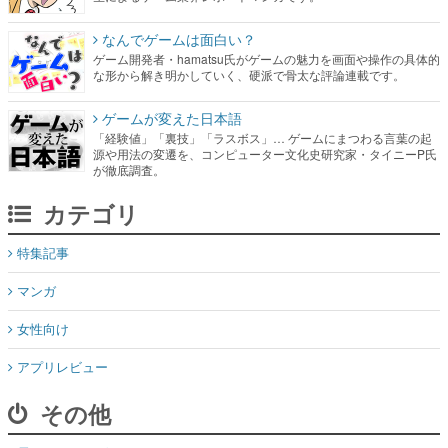
なんでゲームは面白い？
ゲーム開発者・hamatsu氏がゲームの魅力を画面や操作の具体的
な形から解き明かしていく、硬派で骨太な評論連載です。
ゲームが変えた日本語
「経験値」「裏技」「ラスボス」… ゲームにまつわる言葉の起
源や用法の変遷を、コンピューター文化史研究家・タイニーP氏
が徹底調査。
カテゴリ
特集記事
マンガ
女性向け
アプリレビュー
その他