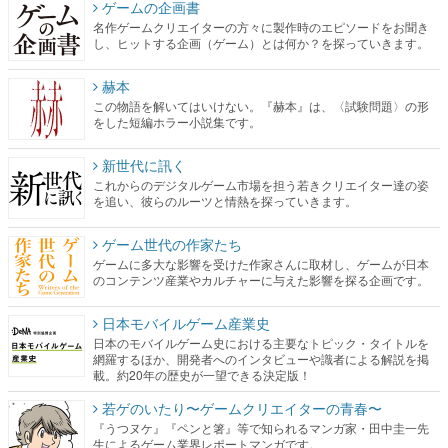
ゲームの企画書
名作ゲームクリエイターの方々に製作時のエピソードをお聞き
し、ヒットする企画（ゲーム）とは何か？を探っていきます。
赫本
この物語を解いてはいけない。『赫本』は、〈試験問題〉の形
をした短編ホラー小説集です。
新世代に訊く
これからのデジタルゲーム市場を担う若きクリエイター達の姿
を追い、彼らのルーツと情熱を探っていきます。
ゲーム世代の作家たち
ゲームに多大な影響を受けた作家さんに取材し、ゲームが日本
のコンテンツ産業やカルチャーに与えた影響を探る企画です。
日本モバイルゲーム産業史
日本のモバイルゲーム史における主要なトピック・タイトルを
網羅するほか、開発者へのインタビューや識者による解説を掲
載。約20年の歴史が一望できる決定版！
若ゲのいたり〜ゲームクリエイターの青春〜
『うつヌケ』『ペンと箸』等で知られるマンガ家・田中圭一先
生によるゲーム業界レポートマンガです。