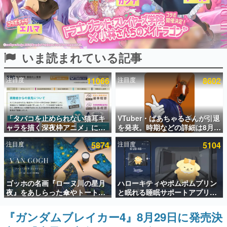
インタビュー
連載・特集一覧
いま読まれている記事
殿堂入り記事
SNS拡散数が数千以上！ ページビュー数万以上！ などな
ど。多くの人々に読まれた、電ファミ渾身の“殿堂入り”記
注目度
11066
注目度
8602
事をまとめました。
ゲームの企画書
名作ゲームクリエイターの方々に製作時のエピソードをお
聞きし、ヒットする企画（ゲーム）とは何か？を探ってい
「タバコを止められない猫耳キ
VTuber・ばあちゃるさんが引退
きます。
ャラを描く深夜枠アニメ」に視
を発表。時期などの詳細は8月9
聴者の一部から批判意見。違法
日15時からの配信で説明
赫本
注目度
5874
注目度
5104
薬物の使用と思しき描写も含め
この物語を解いてはいけない。『赫本』は、〈試験問題〉
て、BPOが議論を交わす
の形をした短編ホラー小説集です。
新世代に訊く
ゴッホの名画『ローヌ川の星月
ハローキティやポムポムプリン
これからのデジタルゲーム市場を担う若きクリエイター達
夜』をあしらった傘やトートバ
と眠れる睡眠サポートアプリ
の姿を追い、彼らのルーツと情熱を探っていきます。
ッグなどが登場。8月7日21時よ
『ゆめたび』が配信中。キャラ
り2日間限定で予約販売
ごとのASMRや目覚ましアラー
『ガンダムブレイカー4』8月29日に発売決
ゲーム世代の作家たち
ムも搭載
ゲームに多大な影響を受けた作家さんに取材し、ゲームが