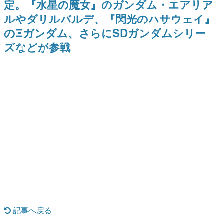
定。『水星の魔女』のガンダム・エアリア
日本のコンテンツ産業やカルチャーに与えた影響を探る企
ルやダリルバルデ、『閃光のハサウェイ』
画です。
のΞガンダム、さらにSDガンダムシリー
日本モバイルゲーム産業史
日本のモバイルゲーム史における主要なトピック・タイト
ズなどが参戦
ルを網羅するほか、開発者へのインタビューや識者による
解説を掲載。約20年の歴史が一望できる決定版！
若ゲのいたり〜ゲームクリエイターの青春〜
『うつヌケ』『ペンと箸』等で知られるマンガ家・田中圭
一先生によるゲーム業界レポートマンガです。
なんでゲームは面白い？
ゲーム開発者・hamatsu氏がゲームの魅力を画面や操作の
具体的な形から解き明かしていく、硬派で骨太な評論連載
です。
ゲームが変えた日本語
「経験値」「裏技」「ラスボス」… ゲームにまつわる言葉
の起源や用法の変遷を、コンピューター文化史研究家・タ
イニーP氏が徹底調査。
カテゴリ
記事へ戻る
特集記事