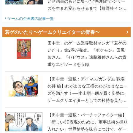
い企画書のもとに集った“愚連隊”がシリー
ズを生まれ変わらせるまで【橋野桂インタ
ビュー】
ゲームの企画書
の記事一覧
若ゲのいたり〜ゲームクリエイターの青春〜
田中圭一のゲーム業界取材マンガ『若ゲの
いたり』第2巻が発売。『ポケモン』田尻
智さん、『ゼビウス』遠藤雅伸さんらの貴
重なエピソードを収録
【田中圭一連載：アイマス/ガンダム 戦場
の絆 編】わがままな王様のわがままなニー
ズを満たす！──小山順一朗が貫く姿勢に、
ゲームクリエイターとしての矜持を見た
【若ゲのいたり最終回】
【田中圭一連載：バーチャファイター編】
「新しい3D表現のために、軍事技術を採り
入れたい」世界情勢を味方につけて、ゲー