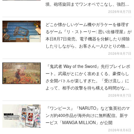
填、砲塔旋回までワンオペでこなし、強烈な
一撃をブチかませるロマンある作品
2026年8月7日
どこか懐かしいゲーム機やガラケーを修理す
るゲーム『リ・ストーリー: 思い出修理屋』が
本日8月7日発売。電子機器を分解したり掃除
したりしながら、お客さん一人ひとりの物語
に耳を傾ける
2026年8月7日
『鬼武者 Way of the Sword』先行プレイレポ
ート。武蔵がとにかく攻めまくる、豪傑らし
さ全開バトルが楽しすぎた。「受け流し」に
よって、相手の攻撃を待ち構える時間がなく
なって超爽快
2026年8月7日
『ワンピース』『NARUTO』など集英社のマ
ンガ約400作品が海外向けに無料配信。新サ
ービス「MANGA MILLION」が公開
2026年8月6日