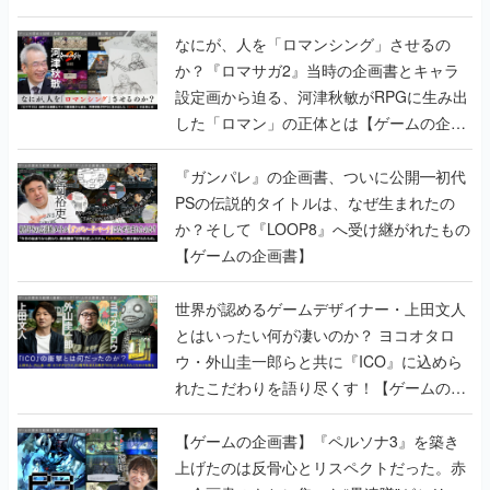
書】
なにが、人を「ロマンシング」させるの
か？『ロマサガ2』当時の企画書とキャラ
設定画から迫る、河津秋敏がRPGに生み出
した「ロマン」の正体とは【ゲームの企画
書】
『ガンパレ』の企画書、ついに公開━初代
PSの伝説的タイトルは、なぜ生まれたの
か？そして『LOOP8』へ受け継がれたもの
【ゲームの企画書】
世界が認めるゲームデザイナー・上田文人
とはいったい何が凄いのか？ ヨコオタロ
ウ・外山圭一郎らと共に『ICO』に込めら
れたこだわりを語り尽くす！【ゲームの企
画書】
【ゲームの企画書】『ペルソナ3』を築き
上げたのは反骨心とリスペクトだった。赤