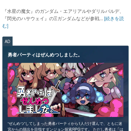
『水星の魔女』のガンダム・エアリアルやダリルバルデ、
『閃光のハサウェイ』のΞガンダムなどが参戦...
[続きを読
む]
AD
勇者パーティはぜんめつしました。
“ぜんめつ”してしまった勇者パーティから1人だけ選んで、ともに迷
宮からの脱出を目指すダンジョン探索RPGです。 ただし勇者は「は