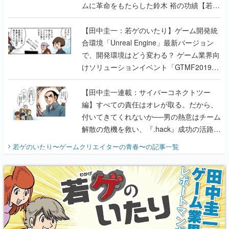
ムに革命をもたらした鈴木 裕の功績【若ゲ
のいたり】
【田中圭一：若ゲのいたり】ゲーム開発統
合環境「Unreal Engine」最新バージョン
で、開発環境はどう変わる？ ゲーム業界向
けソリューションイベント「GTMF2019」
に行って、より理解を深めよう【PR】
【田中圭一連載：サイバーコネクトツー
編】すべての責任はオレが取る。だから、
付いてきてくれないか──男の熱意はチーム
解散の危機を救い、『.hack』成功の活路を
開く。業界の快男児・松山 洋に流れる血は
若ゲのいたり〜ゲームクリエイターの青春〜
の記事一覧
『少年ジャンプ』色だった【若ゲのいた
り】