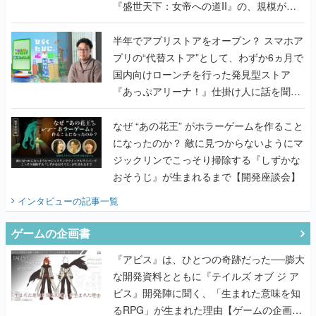
『盛世天下：女帝への道II』の、規模が違
うこだわりをプロデューサーに聞いた
半年でアプリストアをオープン？ スマホア
プリの“代替ストア”として、わずか6ヵ月で
国内向けローンチを行った発見型ストア
『あっぷアリーナ！』仕掛け人に話を聞い
てみた
なぜ “あの花王” がホラーゲームを作ること
になったのか？ 敵に見つからないようにマ
ジックリンでこっそり掃除する『しずかな
おそうじ』が生まれるまで【開発座談会】
インタビュー
の記事一覧
ゲームの企画書
『アビス』は、ひとつの奇跡だった──膨大
な開発資料とともに『テイルズ オブ ジ ア
ビス』開発陣に聞く、「生まれた意味を知
るRPG」が生まれた理由【ゲームの企画