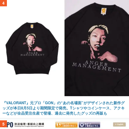
4
『VALORANT』元プロ「GON」の“あの名場面”がデザインされた新作グ
ッズが本日8月5日より期間限定で発売。Tシャツやコインケース、アクキ
ーなどが全品受注生産で登場、過去に発売したグッズの再販も
5