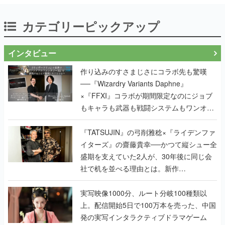
カテゴリーピックアップ
インタビュー
作り込みのすさまじさにコラボ先も驚嘆
──『Wizardry Variants Daphne』
×『FFXI』コラボが期間限定なのにジョブ
もキャラも武器も戦闘システムもワンオフ
で作り込まれた理由を両ディレクターに聞
く
『TATSUJIN』の弓削雅稔×『ライデンファ
イターズ』の齋藤貴幸──かつて縦シュー全
盛期を支えていた2人が、30年後に同じ会
社で机を並べる理由とは。新作
『TATSUJIN EXTREME』で初タッグを組
んだレジェンド2人に訊く開発秘話
実写映像1000分、ルート分岐100種類以
上。配信開始5日で100万本を売った、中国
発の実写インタラクティブドラマゲーム