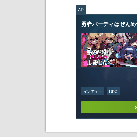
AD
勇者パーティはぜんめ
インディー
RPG