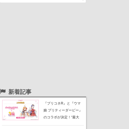
新着記事
『プリコネR』と『ウマ
娘 プリティーダービー』
のコラボが決定！“最大
170連無料”の8.5周年キャ