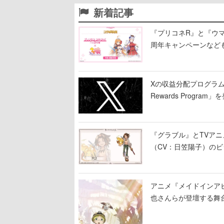
新着記事
『プリコネR』と『ウマ
周年キャンペーンなど
Xの収益分配プログラムが9
Rewards Program」
『グラブル』とTVア
（CV：日笠陽子）の
アニメ『メイドインア
也さんらが登壇する舞