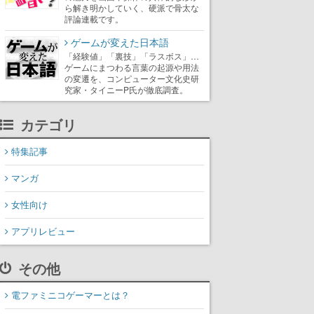
ら解き明かしていく、硬派で骨太な
評論連載です。
ゲームが変えた日本語
「経験値」「裏技」「ラスボス」…
ゲームにまつわる言葉の起源や用法
の変遷を、コンピューター文化史研
究家・タイニーP氏が徹底調査。
カテゴリ
特集記事
マンガ
女性向け
アプリレビュー
その他
電ファミニコゲーマーとは？