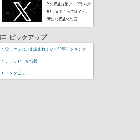
ンペーンなども発表
Xの収益分配プログラムが
9月7日をもって終了へ。
新たな収益化制度
「Original Content
Rewards Program」を発
ピックアップ
表
電ファミのいま読まれている記事ランキング
アプリセール情報
インタビュー