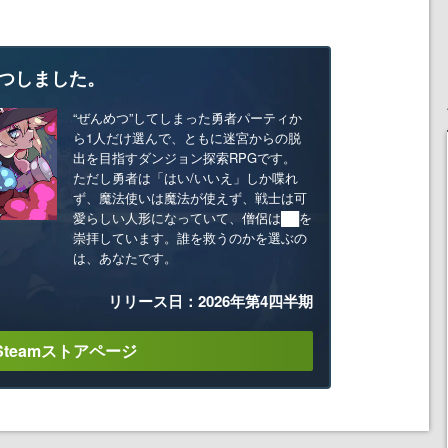
つしました。
“ぜんめつ”してしまった勇者パーティか
ら1人だけ選んで、ともに迷宮からの脱
出を目指すダンジョン探索RPGです。
ただし勇者は「はい/いいえ」しか喋れ
ず、魔法使いは魔法が使えず、戦士は可
愛らしい人形になっていて、僧侶は██を
崇拝しています。誰を救うのかを選ぶの
は、あなたです。
リリース日：2026年第4四半期
Steamストアページ