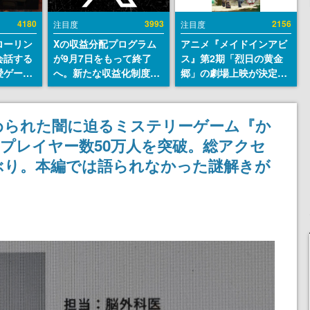
4180
3993
2156
注目度
注目度
ローリン
Xの収益分配プログラム
アニメ『メイドインアビ
会話する
が9月7日をもって終了
ス』第2期「烈日の黄金
愛ゲーム
へ。新たな収益化制度
郷」の劇場上映が決定！
ソウルラ
「Original Content
レグ役・伊瀬茉莉也さん
。返事に
Rewards Program」を
らが登壇する舞台挨拶も
U
発表
実施
められた闇に迫るミステリーゲーム『か
プレイヤー数50万人を突破。総アクセ
気ぶり。本編では語られなかった謎解きが