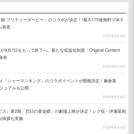
娘 プリティーダービー』のコラボが決定！“最大170連無料”の8.5
も発表
2026年8月8日
月7日をもって終了へ。新たな収益化制度「Original Content
を発表
2026年8月8日
ニメ『シャーマンキング』のコラボイベントが開催決定！麻倉葉
ビジュアルも公開
2026年8月8日
ビス』第2期「烈日の黄金郷」の劇場上映が決定！レグ役・伊瀬茉莉
台挨拶も実施
2026年8月8日