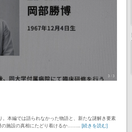
3 / 3
ぶり。本編では語られなかった物語と、新たな謎解き要素
の施設の真相にたどり着けるか……...
[続きを読む]