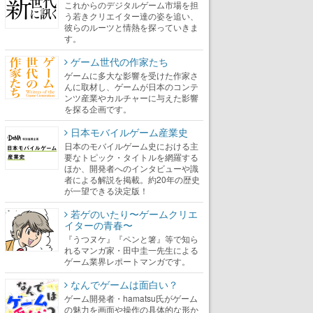
これからのデジタルゲーム市場を担
う若きクリエイター達の姿を追い、
彼らのルーツと情熱を探っていきま
す。
ゲーム世代の作家たち
ゲームに多大な影響を受けた作家さ
んに取材し、ゲームが日本のコンテ
ンツ産業やカルチャーに与えた影響
を探る企画です。
日本モバイルゲーム産業史
日本のモバイルゲーム史における主
要なトピック・タイトルを網羅する
ほか、開発者へのインタビューや識
者による解説を掲載。約20年の歴史
が一望できる決定版！
若ゲのいたり〜ゲームクリエ
イターの青春〜
『うつヌケ』『ペンと箸』等で知ら
れるマンガ家・田中圭一先生による
ゲーム業界レポートマンガです。
なんでゲームは面白い？
ゲーム開発者・hamatsu氏がゲーム
の魅力を画面や操作の具体的な形か