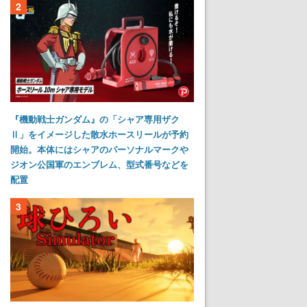
2
『機動戦士ガンダム』の「シャア専用ザク
Ⅱ」をイメージした散水ホースリールが予約
開始。本体にはシャアのパーソナルマークや
ジオン公国軍のエンブレム、型式番号などを
配置
3