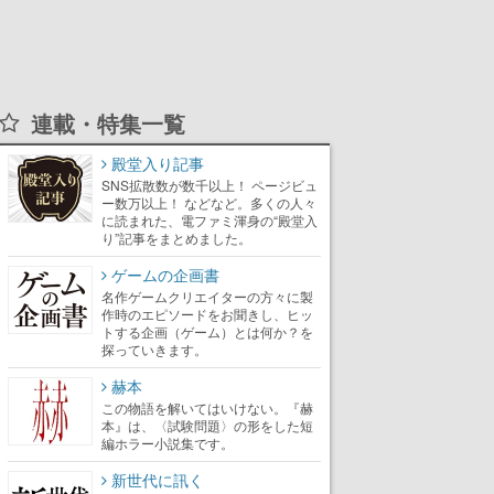
連載・特集一覧
殿堂入り記事
SNS拡散数が数千以上！ ページビュ
ー数万以上！ などなど。多くの人々
に読まれた、電ファミ渾身の“殿堂入
り”記事をまとめました。
ゲームの企画書
名作ゲームクリエイターの方々に製
作時のエピソードをお聞きし、ヒッ
トする企画（ゲーム）とは何か？を
探っていきます。
赫本
この物語を解いてはいけない。『赫
本』は、〈試験問題〉の形をした短
編ホラー小説集です。
新世代に訊く