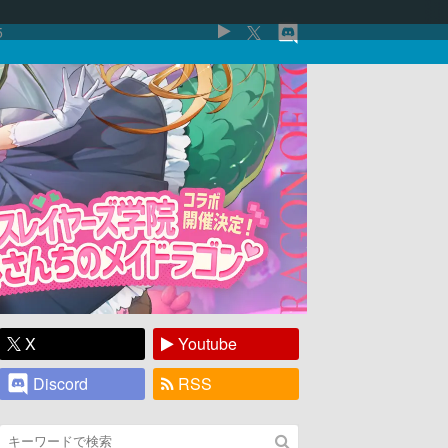
5
X
Youtube
Discord
RSS