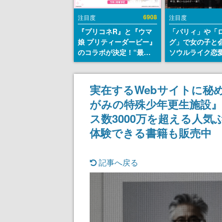
6908
注目度
注目度
『プリコネR』と『ウマ
「パリィ」や「
娘 プリティーダービー』
グ」で女の子と
のコラボが決定！“最大
ソウルライク恋
170連無料”の8.5周年キ
『小早川さんは
ャンペーンなども発表
イク』無料公開
失敗すると「YO
実在するWebサイトに秘
DIED」
がみの特殊少年更生施設』
ス数3000万を超える人
体験できる書籍も販売中
記事へ戻る