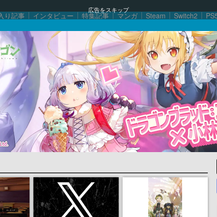
広告をスキップ
入り記事
インタビュー
特集記事
マンガ
Steam
Switch2
PS