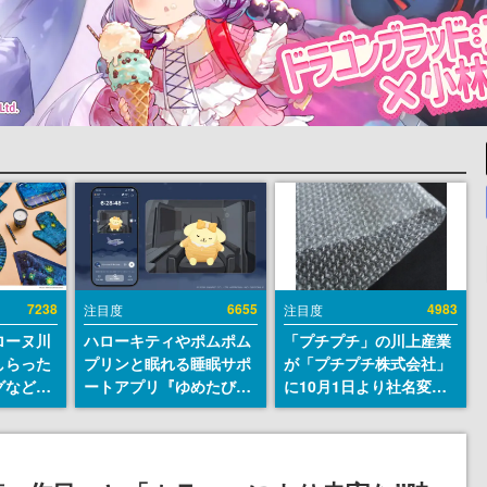
7238
6655
4983
注目度
注目度
ローヌ川
ハローキティやポムポム
「プチプチ」の川上産業
しらった
プリンと眠れる睡眠サポ
が「プチプチ株式会社」
グなどが
ートアプリ『ゆめたび』
に10月1日より社名変更
時より2
が配信中。キャラごとの
へ。創業58年で初めての
販売
ASMRや目覚ましアラー
変更で、“プチッ”と鳴る
ムも搭載
おなじみの緩衝材が会社
の名前に