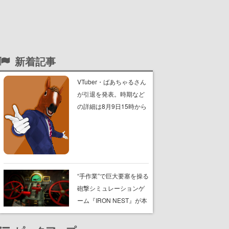
新着記事
VTuber・ばあちゃるさん
が引退を発表。時期など
の詳細は8月9日15時から
の配信で説明
“手作業”で巨大要塞を操る
砲撃シミュレーションゲ
ーム『IRON NEST』が本
日8月7日Steamにてリリ
ース。弾道計算から砲弾