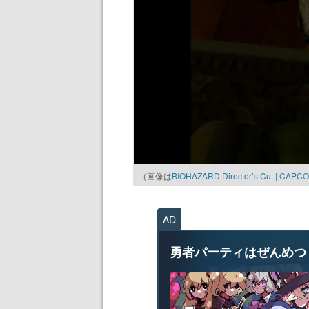
（画像は
BIOHAZARD Director’s Cut | CAPC
AD
勇者パーティはぜんめつ