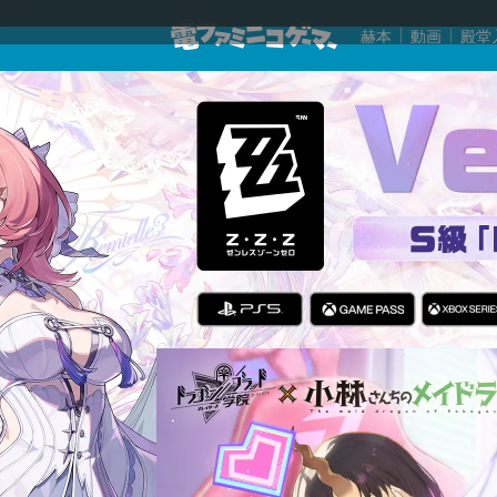
赫本
動画
殿堂