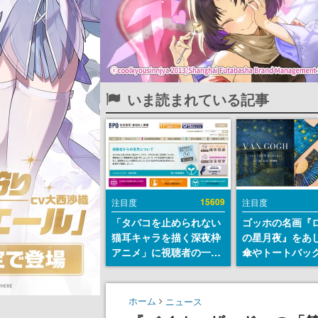
いま読まれている記事
15609
注目度
注目度
「タバコを止められない
ゴッホの名画『
猫耳キャラを描く深夜枠
の星月夜』をあ
アニメ」に視聴者の一部
傘やトートバッ
から批判意見。違法薬物
登場。8月7日21
の使用と思しき描写も含
日間限定で予約
めて、BPOが議論を交わ
ホーム
ニュース
す