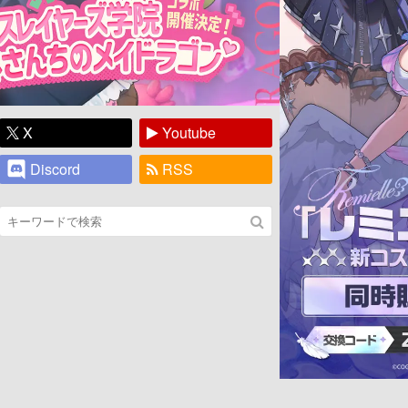
X
Youtube
Discord
RSS