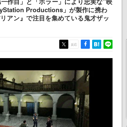
一作目」と「ホラー」により忠実な”映
tation Productions」が製作に携わ
バリアン』で注目を集めている鬼才ザッ
反応