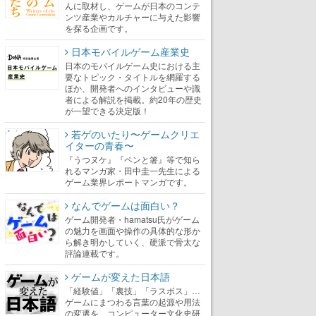
んに取材し、ゲームが日本のコンテ
ンツ産業やカルチャーに与えた影響
を探る企画です。
日本モバイルゲーム産業史
日本のモバイルゲーム史における主
要なトピック・タイトルを網羅する
ほか、開発者へのインタビューや識
者による解説を掲載。約20年の歴史
が一望できる決定版！
若ゲのいたり〜ゲームクリエ
イターの青春〜
『うつヌケ』『ペンと箸』等で知ら
れるマンガ家・田中圭一先生による
ゲーム業界レポートマンガです。
なんでゲームは面白い？
ゲーム開発者・hamatsu氏がゲーム
の魅力を画面や操作の具体的な形か
ら解き明かしていく、硬派で骨太な
評論連載です。
ゲームが変えた日本語
「経験値」「裏技」「ラスボス」…
ゲームにまつわる言葉の起源や用法
の変遷を、コンピューター文化史研