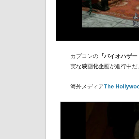
カプコンの
『バイオハザー
実な
が進行中だ
映画化企画
海外メディア
The Hollywo