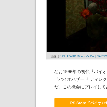
（画像は
BIOHAZARD Director’s Cut | CAPC
なお1996年の初代『バイ
『バイオハザード ディレク
だ。この機会にプレイして
PS Store『バイ