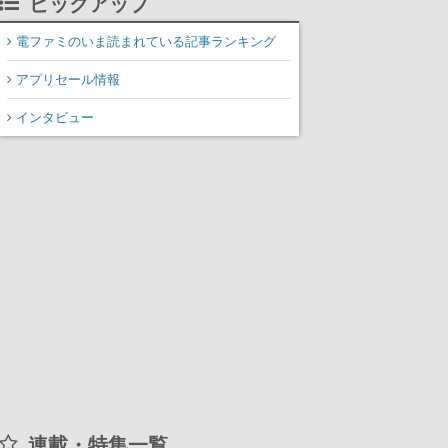
ピックアップ
装填、砲塔旋回までワン
オペでこなし、強烈な一
電ファミのいま読まれている記事ランキング
撃をブチかませるロマン
アプリセール情報
ある作品
インタビュー
連載・特集一覧