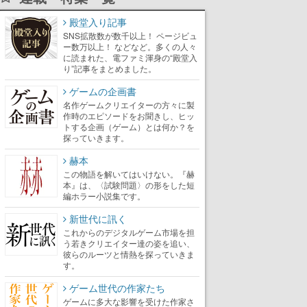
殿堂入り記事
SNS拡散数が数千以上！ ページビュ
ー数万以上！ などなど。多くの人々
に読まれた、電ファミ渾身の“殿堂入
り”記事をまとめました。
ゲームの企画書
名作ゲームクリエイターの方々に製
作時のエピソードをお聞きし、ヒッ
トする企画（ゲーム）とは何か？を
探っていきます。
赫本
この物語を解いてはいけない。『赫
本』は、〈試験問題〉の形をした短
編ホラー小説集です。
新世代に訊く
これからのデジタルゲーム市場を担
う若きクリエイター達の姿を追い、
彼らのルーツと情熱を探っていきま
す。
ゲーム世代の作家たち
ゲームに多大な影響を受けた作家さ