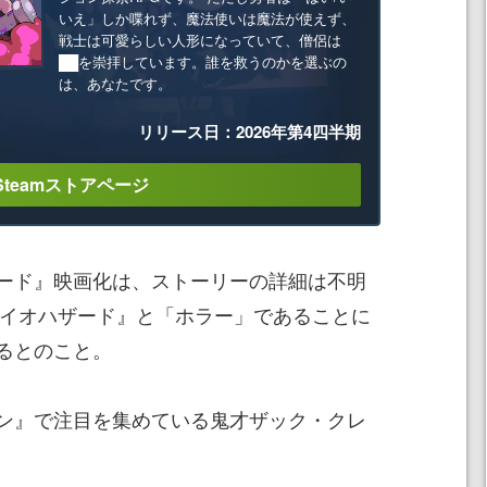
いえ」しか喋れず、魔法使いは魔法が使えず、
戦士は可愛らしい人形になっていて、僧侶は
██を崇拝しています。誰を救うのかを選ぶの
は、あなたです。
リリース日：2026年第4四半期
Steamストアページ
ード』映画化は、ストーリーの詳細は不明
『バイオハザード』と「ホラー」であることに
るとのこと。
ン』で注目を集めている鬼才ザック・クレ