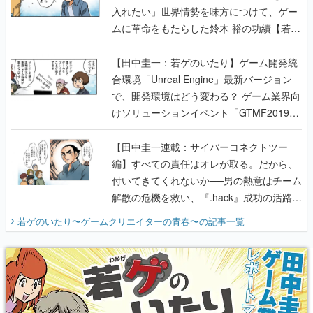
入れたい」世界情勢を味方につけて、ゲー
ムに革命をもたらした鈴木 裕の功績【若ゲ
のいたり】
【田中圭一：若ゲのいたり】ゲーム開発統
合環境「Unreal Engine」最新バージョン
で、開発環境はどう変わる？ ゲーム業界向
けソリューションイベント「GTMF2019」
に行って、より理解を深めよう【PR】
【田中圭一連載：サイバーコネクトツー
編】すべての責任はオレが取る。だから、
付いてきてくれないか──男の熱意はチーム
解散の危機を救い、『.hack』成功の活路を
開く。業界の快男児・松山 洋に流れる血は
若ゲのいたり〜ゲームクリエイターの青春〜
の記事一覧
『少年ジャンプ』色だった【若ゲのいた
り】