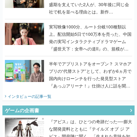
盛期を支えていた2人が、30年後に同じ会
社で机を並べる理由とは。新作
『TATSUJIN EXTREME』で初タッグを組
んだレジェンド2人に訊く開発秘話
実写映像1000分、ルート分岐100種類以
上。配信開始5日で100万本を売った、中国
発の実写インタラクティブドラマゲーム
『盛世天下：女帝への道II』の、規模が違
うこだわりをプロデューサーに聞いた
半年でアプリストアをオープン？ スマホア
プリの“代替ストア”として、わずか6ヵ月で
国内向けローンチを行った発見型ストア
『あっぷアリーナ！』仕掛け人に話を聞い
てみた
インタビュー
の記事一覧
ゲームの企画書
『アビス』は、ひとつの奇跡だった──膨大
な開発資料とともに『テイルズ オブ ジ ア
ビス』開発陣に聞く、「生まれた意味を知