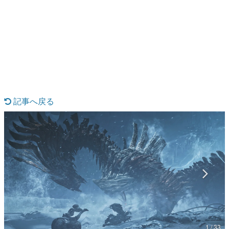
日本のコンテンツ産業やカルチャーに与えた影響を探る企
画です。
日本モバイルゲーム産業史
日本のモバイルゲーム史における主要なトピック・タイト
ルを網羅するほか、開発者へのインタビューや識者による
解説を掲載。約20年の歴史が一望できる決定版！
若ゲのいたり〜ゲームクリエイターの青春〜
『うつヌケ』『ペンと箸』等で知られるマンガ家・田中圭
一先生によるゲーム業界レポートマンガです。
記事へ戻る
なんでゲームは面白い？
ゲーム開発者・hamatsu氏がゲームの魅力を画面や操作の
具体的な形から解き明かしていく、硬派で骨太な評論連載
です。
ゲームが変えた日本語
「経験値」「裏技」「ラスボス」… ゲームにまつわる言葉
の起源や用法の変遷を、コンピューター文化史研究家・タ
イニーP氏が徹底調査。
カテゴリ
1 / 33
特集記事