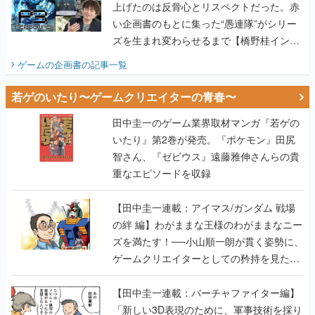
上げたのは反骨心とリスペクトだった。赤
い企画書のもとに集った“愚連隊”がシリー
ズを生まれ変わらせるまで【橋野桂インタ
ビュー】
ゲームの企画書
の記事一覧
若ゲのいたり〜ゲームクリエイターの青春〜
田中圭一のゲーム業界取材マンガ『若ゲの
いたり』第2巻が発売。『ポケモン』田尻
智さん、『ゼビウス』遠藤雅伸さんらの貴
重なエピソードを収録
【田中圭一連載：アイマス/ガンダム 戦場
の絆 編】わがままな王様のわがままなニー
ズを満たす！──小山順一朗が貫く姿勢に、
ゲームクリエイターとしての矜持を見た
【若ゲのいたり最終回】
【田中圭一連載：バーチャファイター編】
「新しい3D表現のために、軍事技術を採り