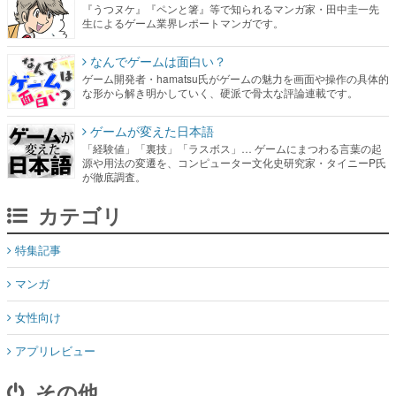
『うつヌケ』『ペンと箸』等で知られるマンガ家・田中圭一先
生によるゲーム業界レポートマンガです。
なんでゲームは面白い？
ゲーム開発者・hamatsu氏がゲームの魅力を画面や操作の具体的
な形から解き明かしていく、硬派で骨太な評論連載です。
ゲームが変えた日本語
「経験値」「裏技」「ラスボス」… ゲームにまつわる言葉の起
源や用法の変遷を、コンピューター文化史研究家・タイニーP氏
が徹底調査。
カテゴリ
特集記事
マンガ
女性向け
アプリレビュー
その他