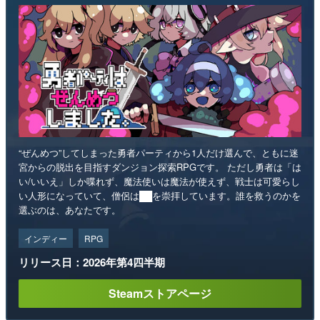
“ぜんめつ”してしまった勇者パーティから1人だけ選んで、ともに迷
宮からの脱出を目指すダンジョン探索RPGです。 ただし勇者は「は
い/いいえ」しか喋れず、魔法使いは魔法が使えず、戦士は可愛らし
い人形になっていて、僧侶は██を崇拝しています。誰を救うのかを
選ぶのは、あなたです。
インディー
RPG
リリース日：2026年第4四半期
Steamストアページ