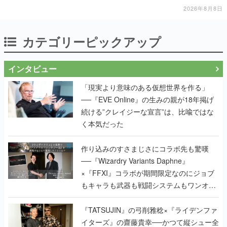
2026年8月8日
カテゴリーピックアップ
インタビュー
「現実より意味のある仮想世界を作る」
──『EVE Online』の生みの親が18年掲げ
続ける”クレイジーな宣言”は、比喩ではな
く本気だった
作り込みのすさまじさにコラボ先も驚嘆
──『Wizardry Variants Daphne』
×『FFXI』コラボが期間限定なのにジョブ
もキャラも武器も戦闘システムもワンオフ
で作り込まれた理由を両ディレクターに聞
く
『TATSUJIN』の弓削雅稔×『ライデンファ
イターズ』の齋藤貴幸──かつて縦シュー全