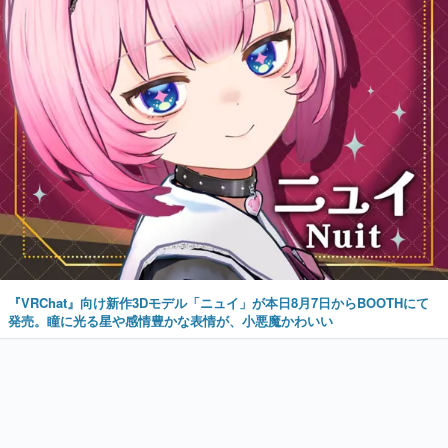
『VRChat』向け新作3Dモデル「ニュイ」が本日8月7日からBOOTHにて
発売。瞳に光る星や感情豊かな表情が、小悪魔かわいい