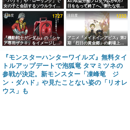
「パリィ」や「ローリング」で
Xの収益分配プログラムが9月7
女の子と会話するソウルライク
日をもって終了へ。新たな収益
インタビュー
恋愛ゲーム『小早川さんはソウ
化制度「Original Content
注目度
1727
注目度
1232
ルライク』無料公開。返事に失
Rewards Program」を発表
連載・特集一覧
敗すると「YOU DIED」
殿堂入り記事
『機動戦士ガンダム』の「シャ
アニメ『メイドインアビス』第2
SNS拡散数が数千以上！ ページビュー数万以上！ などな
ど。多くの人々に読まれた、電ファミ渾身の“殿堂入り”記
ア専用ザクⅡ」をイメージした
期「烈日の黄金郷」の劇場上映
事をまとめました。
散水ホースリールが予約開始。
が決定！レグ役・伊瀬茉莉也さ
本体にはシャアのパーソナルマ
んらが登壇する舞台挨拶も実施
『モンスターハンターワイルズ』無料タイ
ゲームの企画書
ークやジオン公国軍のエンブレ
名作ゲームクリエイターの方々に製作時のエピソードをお
トルアップデートで泡狐竜 タマミツネの
ム、型式番号などを配置
聞きし、ヒットする企画（ゲーム）とは何か？を探ってい
きます。
参戦が決定。新モンスター「凍峰竜 ジ
赫本
ン・ダハド」や見たことない姿の「リオレ
この物語を解いてはいけない。『赫本』は、〈試験問題〉
ウス」も
の形をした短編ホラー小説集です。
新世代に訊く
これからのデジタルゲーム市場を担う若きクリエイター達
の姿を追い、彼らのルーツと情熱を探っていきます。
ゲーム世代の作家たち
ゲームに多大な影響を受けた作家さんに取材し、ゲームが