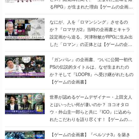
るRPG」が生まれた理由【ゲームの企画
書】
なにが、人を「ロマンシング」させるの
か？『ロマサガ2』当時の企画書とキャラ
設定画から迫る、河津秋敏がRPGに生み出
した「ロマン」の正体とは【ゲームの企画
書】
『ガンパレ』の企画書、ついに公開━初代
PSの伝説的タイトルは、なぜ生まれたの
か？そして『LOOP8』へ受け継がれたもの
【ゲームの企画書】
世界が認めるゲームデザイナー・上田文人
とはいったい何が凄いのか？ ヨコオタロ
ウ・外山圭一郎らと共に『ICO』に込めら
れたこだわりを語り尽くす！【ゲームの企
画書】
【ゲームの企画書】『ペルソナ3』を築き