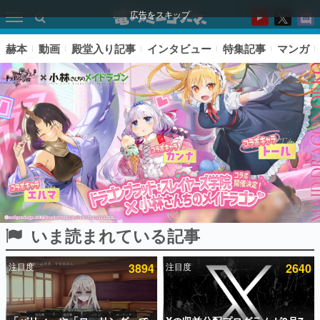
広告をスキップ
赫本
動画
殿堂入り記事
インタビュー
特集記事
マンガ
いま読まれている記事
ピックアップ
注目度
3894
注目度
2640
電ファミのいま読まれている記事ランキング
アプリセール情報