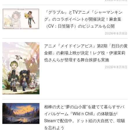
『グラブル』とTVアニメ『シャーマンキン
グ』のコラボイベントが開催決定！麻倉葉
（CV：日笠陽子）のビジュアルも公開
2026年8月8日
アニメ『メイドインアビス』第2期「烈日の黄
金郷」の劇場上映が決定！レグ役・伊瀬茉莉
也さんらが登壇する舞台挨拶も実施
2026年8月8日
相棒の犬と“夢の山小屋”を建てて暮らすサバ
イバルゲーム『Wild n Chill』の体験版が
Steamで配信中。ドット絵の大自然で、喧騒
を忘れよう