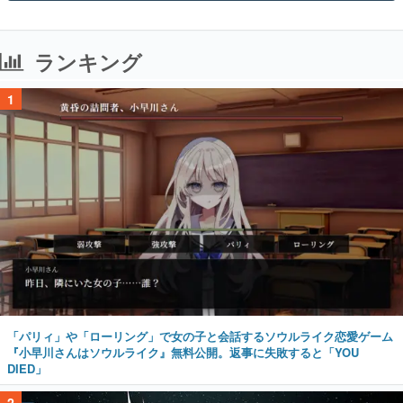
ランキング
1
「パリィ」や「ローリング」で女の子と会話するソウルライク恋愛ゲーム
『小早川さんはソウルライク』無料公開。返事に失敗すると「YOU
DIED」
2