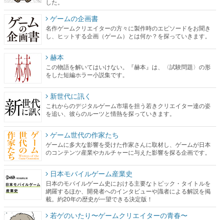
した。
ゲームの企画書
名作ゲームクリエイターの方々に製作時のエピソードをお聞き
し、ヒットする企画（ゲーム）とは何か？を探っていきます。
赫本
この物語を解いてはいけない。『赫本』は、〈試験問題〉の形
をした短編ホラー小説集です。
新世代に訊く
これからのデジタルゲーム市場を担う若きクリエイター達の姿
を追い、彼らのルーツと情熱を探っていきます。
ゲーム世代の作家たち
ゲームに多大な影響を受けた作家さんに取材し、ゲームが日本
のコンテンツ産業やカルチャーに与えた影響を探る企画です。
日本モバイルゲーム産業史
日本のモバイルゲーム史における主要なトピック・タイトルを
網羅するほか、開発者へのインタビューや識者による解説を掲
載。約20年の歴史が一望できる決定版！
若ゲのいたり〜ゲームクリエイターの青春〜