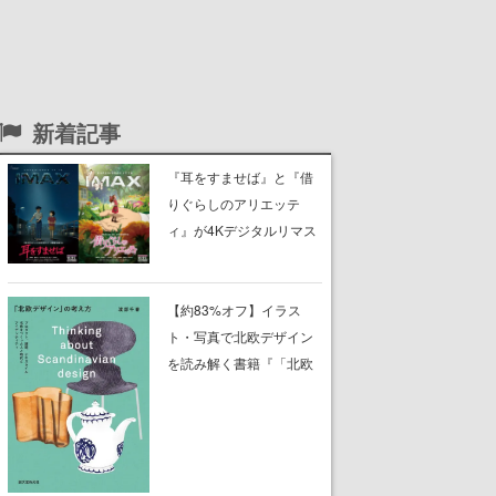
新着記事
『耳をすませば』と『借
りぐらしのアリエッテ
ィ』が4Kデジタルリマス
ター版としてIMAXで公開
決定。10月23日から11月
2日までの限定上映
【約83%オフ】イラス
ト・写真で北欧デザイン
を読み解く書籍『「北欧
デザイン」の考え方』が
本日限定で83%オフの
499円で購入可能。現代
でも親しまれる家具、建
築、テキスタイル、工芸