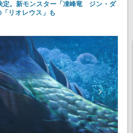
決定。新モンスター「凍峰竜 ジン・ダ
！
ディレクターの浜口直樹
担当する
氏が登壇する予定
の「リオレウス」も