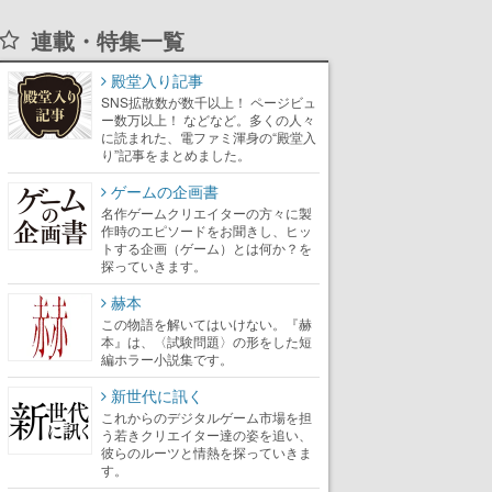
連載・特集一覧
殿堂入り記事
SNS拡散数が数千以上！ ページビュ
ー数万以上！ などなど。多くの人々
に読まれた、電ファミ渾身の“殿堂入
り”記事をまとめました。
ゲームの企画書
名作ゲームクリエイターの方々に製
作時のエピソードをお聞きし、ヒッ
トする企画（ゲーム）とは何か？を
探っていきます。
赫本
この物語を解いてはいけない。『赫
本』は、〈試験問題〉の形をした短
編ホラー小説集です。
新世代に訊く
これからのデジタルゲーム市場を担
う若きクリエイター達の姿を追い、
彼らのルーツと情熱を探っていきま
す。