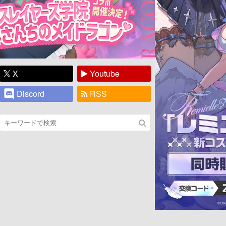
X
Youtube
Discord
RSS