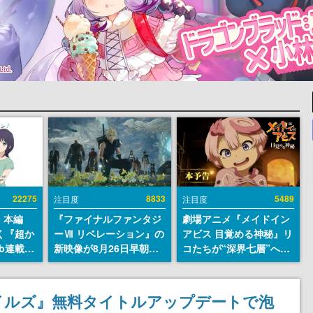
22275
8833
5489
注目度
注目度
』本編
『ファイナルファンタジ
劇場アニメ『メイドイン
描く『超か
ーⅦ リベレーション』の
アビス 目覚める神秘』リ
b連載決
新映像が8月26日早朝に
コたちが“深界七層”へ進
マンガレ
公開へ。『FF7』リメイ
む予告映像が公開。新キ
コミッ
クシリーズの完結編、
ャストも発表、テパステ
が掲載ス
「gamescom」のオープ
は諸星すみれさん、クラ
イルズ』無料タイトルアップデートで泡
話には…
ニングナイトライブにて
ヴァリは星野貴紀さんが