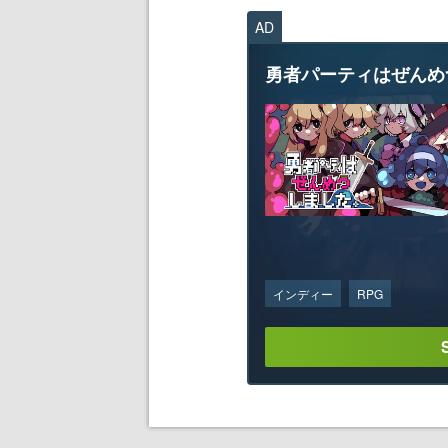
AD
勇者パーティはぜんめ
インディー
RPG