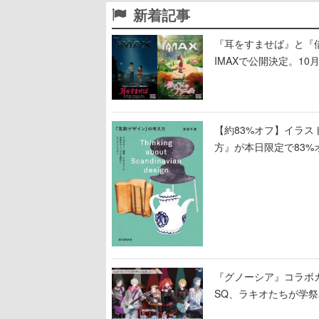
新着記事
『耳をすませば』と『
IMAXで公開決定。10
【約83%オフ】イラ
方』が本日限定で83%
タイル、工芸がわかる
『グノーシア』コラボ
SQ、ラキオたちが学