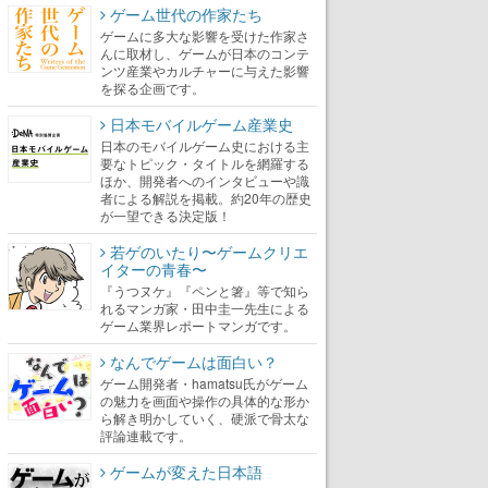
ゲーム世代の作家たち
ゲームに多大な影響を受けた作家さ
んに取材し、ゲームが日本のコンテ
ンツ産業やカルチャーに与えた影響
を探る企画です。
日本モバイルゲーム産業史
日本のモバイルゲーム史における主
要なトピック・タイトルを網羅する
ほか、開発者へのインタビューや識
者による解説を掲載。約20年の歴史
が一望できる決定版！
若ゲのいたり〜ゲームクリエ
イターの青春〜
『うつヌケ』『ペンと箸』等で知ら
れるマンガ家・田中圭一先生による
ゲーム業界レポートマンガです。
なんでゲームは面白い？
ゲーム開発者・hamatsu氏がゲーム
の魅力を画面や操作の具体的な形か
ら解き明かしていく、硬派で骨太な
評論連載です。
ゲームが変えた日本語