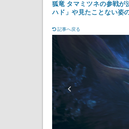
狐竜 タマミツネの参戦が
まだ続きがある
ハド」や見たことない姿
記事へ戻る