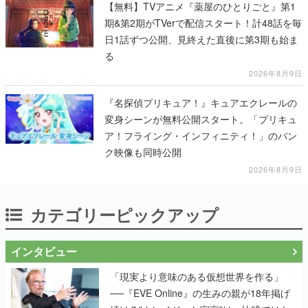
【無料】TVアニメ『薬屋のひとりごと』第1
期&第2期がTVerで配信スタート！計48話を毎
日1話ずつ公開、見終えた直後に第3期も始ま
る
2026年8月9日
『名探偵プリキュア！』キュアエクレールの
変身シーンが無料公開スタート。「プリキュ
ア！フライング・インフィニティ！」のバン
ク映像も同時公開
2026年8月9日
カテゴリーピックアップ
インタビュー
「現実より意味のある仮想世界を作る」
──『EVE Online』の生みの親が18年掲げ