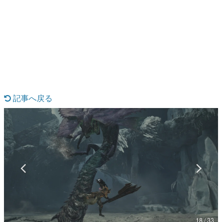
日本のコンテンツ産業やカルチャーに与えた影響を探る企
画です。
日本モバイルゲーム産業史
日本のモバイルゲーム史における主要なトピック・タイト
ルを網羅するほか、開発者へのインタビューや識者による
解説を掲載。約20年の歴史が一望できる決定版！
若ゲのいたり〜ゲームクリエイターの青春〜
『うつヌケ』『ペンと箸』等で知られるマンガ家・田中圭
一先生によるゲーム業界レポートマンガです。
記事へ戻る
なんでゲームは面白い？
ゲーム開発者・hamatsu氏がゲームの魅力を画面や操作の
具体的な形から解き明かしていく、硬派で骨太な評論連載
です。
ゲームが変えた日本語
「経験値」「裏技」「ラスボス」… ゲームにまつわる言葉
の起源や用法の変遷を、コンピューター文化史研究家・タ
イニーP氏が徹底調査。
カテゴリ
18 / 33
特集記事