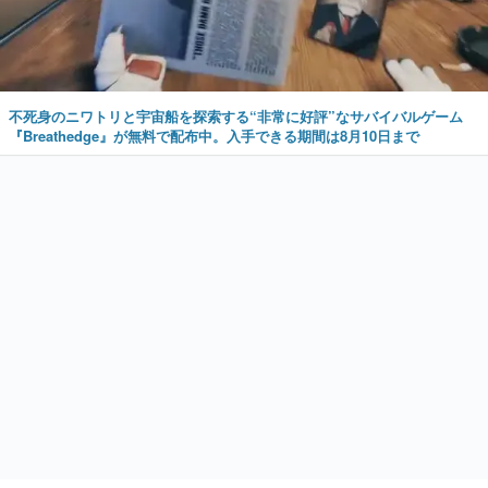
不死身のニワトリと宇宙船を探索する“非常に好評”なサバイバルゲーム
『Breathedge』が無料で配布中。入手できる期間は8月10日まで