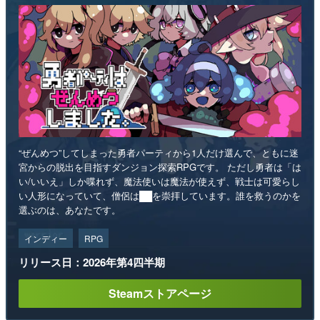
“ぜんめつ”してしまった勇者パーティから1人だけ選んで、ともに迷
宮からの脱出を目指すダンジョン探索RPGです。 ただし勇者は「は
い/いいえ」しか喋れず、魔法使いは魔法が使えず、戦士は可愛らし
い人形になっていて、僧侶は██を崇拝しています。誰を救うのかを
選ぶのは、あなたです。
インディー
RPG
リリース日：2026年第4四半期
Steamストアページ