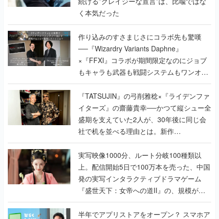
続ける”クレイジーな宣言”は、比喩ではな
く本気だった
作り込みのすさまじさにコラボ先も驚嘆
──『Wizardry Variants Daphne』
×『FFXI』コラボが期間限定なのにジョブ
もキャラも武器も戦闘システムもワンオフ
で作り込まれた理由を両ディレクターに聞
く
『TATSUJIN』の弓削雅稔×『ライデンファ
イターズ』の齋藤貴幸──かつて縦シュー全
盛期を支えていた2人が、30年後に同じ会
社で机を並べる理由とは。新作
『TATSUJIN EXTREME』で初タッグを組
んだレジェンド2人に訊く開発秘話
実写映像1000分、ルート分岐100種類以
上。配信開始5日で100万本を売った、中国
発の実写インタラクティブドラマゲーム
『盛世天下：女帝への道II』の、規模が違
うこだわりをプロデューサーに聞いた
半年でアプリストアをオープン？ スマホア