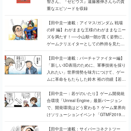
智さん、『ゼビウス』遠藤雅伸さんらの貴
重なエピソードを収録
【田中圭一連載：アイマス/ガンダム 戦場
の絆 編】わがままな王様のわがままなニー
ズを満たす！──小山順一朗が貫く姿勢に、
ゲームクリエイターとしての矜持を見た
【若ゲのいたり最終回】
【田中圭一連載：バーチャファイター編】
「新しい3D表現のために、軍事技術を採り
入れたい」世界情勢を味方につけて、ゲー
ムに革命をもたらした鈴木 裕の功績【若ゲ
のいたり】
【田中圭一：若ゲのいたり】ゲーム開発統
合環境「Unreal Engine」最新バージョン
で、開発環境はどう変わる？ ゲーム業界向
けソリューションイベント「GTMF2019」
に行って、より理解を深めよう【PR】
【田中圭一連載：サイバーコネクトツー