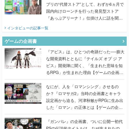
プリの“代替ストア”として、わずか6ヵ月で
国内向けローンチを行った発見型ストア
『あっぷアリーナ！』仕掛け人に話を聞い
てみた
インタビュー
の記事一覧
ゲームの企画書
『アビス』は、ひとつの奇跡だった──膨大
な開発資料とともに『テイルズ オブ ジ ア
ビス』開発陣に聞く、「生まれた意味を知
るRPG」が生まれた理由【ゲームの企画
書】
なにが、人を「ロマンシング」させるの
か？『ロマサガ2』当時の企画書とキャラ
設定画から迫る、河津秋敏がRPGに生み出
した「ロマン」の正体とは【ゲームの企画
書】
『ガンパレ』の企画書、ついに公開━初代
PSの伝説的タイトルは、なぜ生まれたの