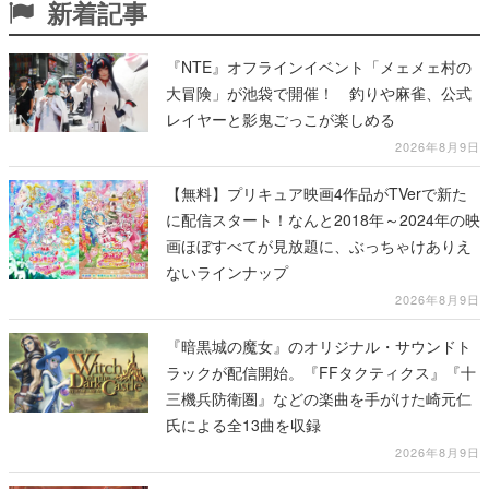
新着記事
『NTE』オフラインイベント「メェメェ村の
大冒険」が池袋で開催！ 釣りや麻雀、公式
レイヤーと影鬼ごっこが楽しめる
2026年8月9日
【無料】プリキュア映画4作品がTVerで新た
に配信スタート！なんと2018年～2024年の映
画ほぼすべてが見放題に、ぶっちゃけありえ
ないラインナップ
2026年8月9日
『暗黒城の魔女』のオリジナル・サウンドト
ラックが配信開始。『FFタクティクス』『十
三機兵防衛圏』などの楽曲を手がけた崎元仁
氏による全13曲を収録
2026年8月9日