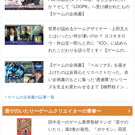
か？そして『LOOP8』へ受け継がれたもの
【ゲームの企画書】
世界が認めるゲームデザイナー・上田文人
とはいったい何が凄いのか？ ヨコオタロ
ウ・外山圭一郎らと共に『ICO』に込めら
れたこだわりを語り尽くす！【ゲームの企
画書】
【ゲームの企画書】『ペルソナ3』を築き
上げたのは反骨心とリスペクトだった。赤
い企画書のもとに集った“愚連隊”がシリー
ズを生まれ変わらせるまで【橋野桂インタ
ビュー】
ゲームの企画書
の記事一覧
若ゲのいたり〜ゲームクリエイターの青春〜
田中圭一のゲーム業界取材マンガ『若ゲの
いたり』第2巻が発売。『ポケモン』田尻