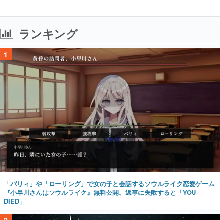
ランキング
1
「パリィ」や「ローリング」で女の子と会話するソウルライク恋愛ゲーム
『小早川さんはソウルライク』無料公開。返事に失敗すると「YOU
DIED」
2