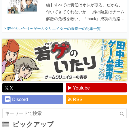
編】すべての責任はオレが取る。だから、
付いてきてくれないか──男の熱意はチーム
解散の危機を救い、『.hack』成功の活路を
開く。業界の快男児・松山 洋に流れる血は
若ゲのいたり〜ゲームクリエイターの青春〜
の記事一覧
『少年ジャンプ』色だった【若ゲのいた
り】
X
Youtube
Discord
RSS
ピックアップ