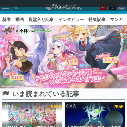
広告をスキップ
赫本
動画
殿堂入り記事
インタビュー
特集記事
マンガ
いま読まれている記事
ピックアップ
注目度
9526
注目度
2959
電ファミのいま読まれている記事ランキング
アプリセール情報