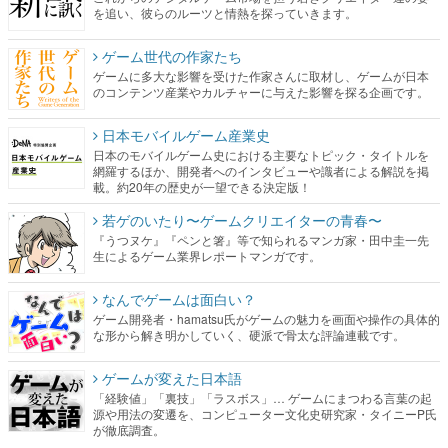
を追い、彼らのルーツと情熱を探っていきます。
ゲーム世代の作家たち
ゲームに多大な影響を受けた作家さんに取材し、ゲームが日本
のコンテンツ産業やカルチャーに与えた影響を探る企画です。
日本モバイルゲーム産業史
日本のモバイルゲーム史における主要なトピック・タイトルを
網羅するほか、開発者へのインタビューや識者による解説を掲
載。約20年の歴史が一望できる決定版！
若ゲのいたり〜ゲームクリエイターの青春〜
『うつヌケ』『ペンと箸』等で知られるマンガ家・田中圭一先
生によるゲーム業界レポートマンガです。
なんでゲームは面白い？
ゲーム開発者・hamatsu氏がゲームの魅力を画面や操作の具体的
な形から解き明かしていく、硬派で骨太な評論連載です。
ゲームが変えた日本語
「経験値」「裏技」「ラスボス」… ゲームにまつわる言葉の起
源や用法の変遷を、コンピューター文化史研究家・タイニーP氏
が徹底調査。