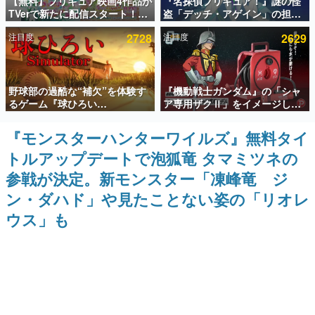
【無料】プリキュア映画4作品が
『名探偵プリキュア！』謎の怪
TVerで新たに配信スタート！な
盗「デッチ・アゲイン」の担当
インタビュー
んと2018年～2024年の映画ほぼ
キャストは天﨑滉平さんと判
注目度
2728
注目度
2629
すべてが見放題に、ぶっちゃけ
明。『Re:ゼロから始める異世
連載・特集一覧
ありえないラインナップ
界生活』オットー役、『ヒプノ
シスマイク』山田三郎役など
殿堂入り記事
野球部の過酷な“補欠”を体験す
『機動戦士ガンダム』の「シャ
SNS拡散数が数千以上！ ページビュー数万以上！ などな
ど。多くの人々に読まれた、電ファミ渾身の“殿堂入り”記
るゲーム『球ひろい
ア専用ザクⅡ」をイメージした
事をまとめました。
Simulator』が「1件」のウィッ
散水ホースリールが予約開始。
シュリストをもとにチェコ語に
本体にはシャアのパーソナルマ
『モンスターハンターワイルズ』無料タイ
ゲームの企画書
対応しSNSで話題に。『キング
ークやジオン公国軍のエンブレ
名作ゲームクリエイターの方々に製作時のエピソードをお
トルアップデートで泡狐竜 タマミツネの
ダム・カム』開発元やチェコの
ム、型式番号などを配置
聞きし、ヒットする企画（ゲーム）とは何か？を探ってい
プロ野球選手から称賛の声
きます。
参戦が決定。新モンスター「凍峰竜 ジ
赫本
ン・ダハド」や見たことない姿の「リオレ
この物語を解いてはいけない。『赫本』は、〈試験問題〉
ウス」も
の形をした短編ホラー小説集です。
新世代に訊く
これからのデジタルゲーム市場を担う若きクリエイター達
の姿を追い、彼らのルーツと情熱を探っていきます。
ゲーム世代の作家たち
ゲームに多大な影響を受けた作家さんに取材し、ゲームが