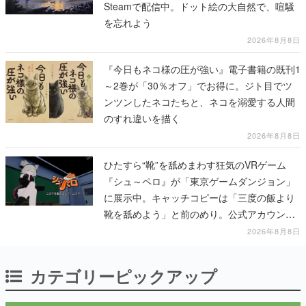
Steamで配信中。ドット絵の大自然で、喧騒
を忘れよう
2026年8月8日
『今日もネコ様の圧が強い』電子書籍の既刊1
～2巻が「30％オフ」でお得に。ジト目でツ
ンツンしたネコたちと、ネコを溺愛する人間
のすれ違いを描く
2026年8月8日
ひたすら“靴”を舐めまわす狂気のVRゲーム
『シュ～ペロ』が「東京ゲームダンジョン」
に展示中。キャッチコピーは「三度の飯より
靴を舐めよう」と前のめり。公式アカウント
も開設され、2026年リリースに向けて開発中
2026年8月8日
カテゴリーピックアップ