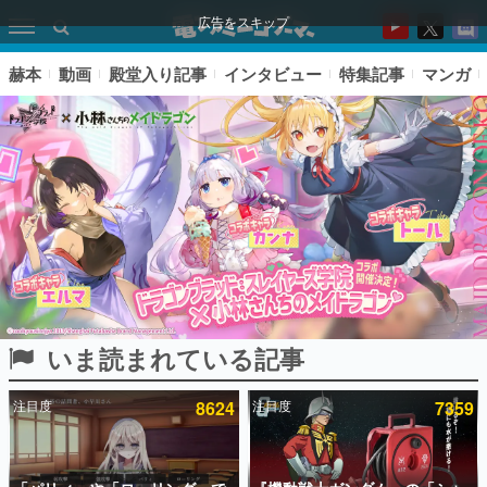
広告をスキップ
赫本
動画
殿堂入り記事
インタビュー
特集記事
マンガ
いま読まれている記事
ピックアップ
注目度
8624
注目度
7359
電ファミのいま読まれている記事ランキング
アプリセール情報