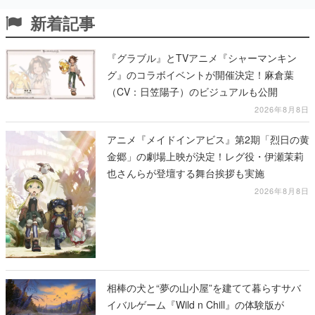
新着記事
『グラブル』とTVアニメ『シャーマンキン
グ』のコラボイベントが開催決定！麻倉葉
（CV：日笠陽子）のビジュアルも公開
2026年8月8日
アニメ『メイドインアビス』第2期「烈日の黄
金郷」の劇場上映が決定！レグ役・伊瀬茉莉
也さんらが登壇する舞台挨拶も実施
2026年8月8日
相棒の犬と“夢の山小屋”を建てて暮らすサバ
イバルゲーム『Wild n Chill』の体験版が