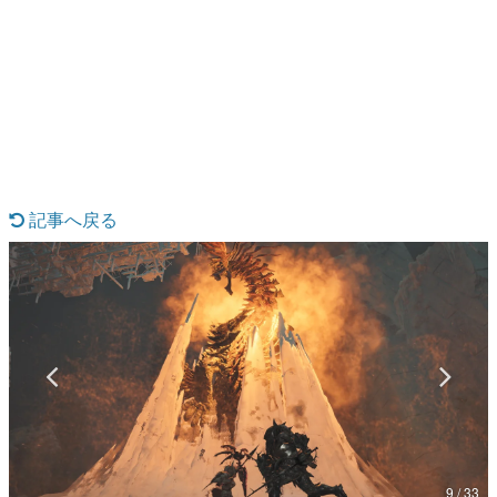
日本のコンテンツ産業やカルチャーに与えた影響を探る企
画です。
日本モバイルゲーム産業史
日本のモバイルゲーム史における主要なトピック・タイト
ルを網羅するほか、開発者へのインタビューや識者による
解説を掲載。約20年の歴史が一望できる決定版！
若ゲのいたり〜ゲームクリエイターの青春〜
『うつヌケ』『ペンと箸』等で知られるマンガ家・田中圭
一先生によるゲーム業界レポートマンガです。
記事へ戻る
なんでゲームは面白い？
ゲーム開発者・hamatsu氏がゲームの魅力を画面や操作の
具体的な形から解き明かしていく、硬派で骨太な評論連載
です。
ゲームが変えた日本語
「経験値」「裏技」「ラスボス」… ゲームにまつわる言葉
の起源や用法の変遷を、コンピューター文化史研究家・タ
イニーP氏が徹底調査。
カテゴリ
9 / 33
特集記事