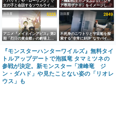
「パリィ」や「ローリング」で
『機動戦士ガンダム』の「シャ
女の子と会話するソウルライク
ア専用ザクⅡ」をイメージした
インタビュー
恋愛ゲーム『小早川さんはソウ
散水ホースリールが予約開始。
注目度
5225
注目度
2849
ルライク』無料公開。返事に失
本体にはシャアのパーソナルマ
連載・特集一覧
敗すると「YOU DIED」
ークやジオン公国軍のエンブレ
ム、型式番号などを配置
殿堂入り記事
アニメ『メイドインアビス』第2
不死身のニワトリと宇宙船を探
SNS拡散数が数千以上！ ページビュー数万以上！ などな
ど。多くの人々に読まれた、電ファミ渾身の“殿堂入り”記
期「烈日の黄金郷」の劇場上映
索する“非常に好評”なサバイバ
事をまとめました。
が決定！レグ役・伊瀬茉莉也さ
ルゲーム『Breathedge』が無
んらが登壇する舞台挨拶も実施
料で配布中。入手できる期間は8
『モンスターハンターワイルズ』無料タイ
ゲームの企画書
月10日まで
名作ゲームクリエイターの方々に製作時のエピソードをお
トルアップデートで泡狐竜 タマミツネの
聞きし、ヒットする企画（ゲーム）とは何か？を探ってい
きます。
参戦が決定。新モンスター「凍峰竜 ジ
赫本
ン・ダハド」や見たことない姿の「リオレ
この物語を解いてはいけない。『赫本』は、〈試験問題〉
ウス」も
の形をした短編ホラー小説集です。
新世代に訊く
これからのデジタルゲーム市場を担う若きクリエイター達
の姿を追い、彼らのルーツと情熱を探っていきます。
ゲーム世代の作家たち
ゲームに多大な影響を受けた作家さんに取材し、ゲームが