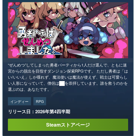
“ぜんめつ”してしまった勇者パーティから1人だけ選んで、ともに迷
宮からの脱出を目指すダンジョン探索RPGです。 ただし勇者は「は
い/いいえ」しか喋れず、魔法使いは魔法が使えず、戦士は可愛らし
い人形になっていて、僧侶は██を崇拝しています。誰を救うのかを
選ぶのは、あなたです。
インディー
RPG
リリース日：2026年第4四半期
Steamストアページ