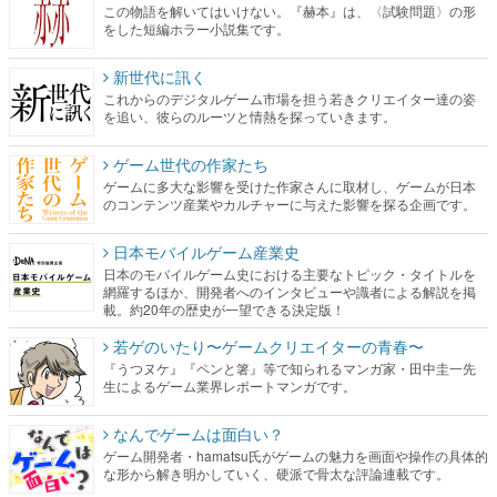
この物語を解いてはいけない。『赫本』は、〈試験問題〉の形
をした短編ホラー小説集です。
新世代に訊く
これからのデジタルゲーム市場を担う若きクリエイター達の姿
を追い、彼らのルーツと情熱を探っていきます。
ゲーム世代の作家たち
ゲームに多大な影響を受けた作家さんに取材し、ゲームが日本
のコンテンツ産業やカルチャーに与えた影響を探る企画です。
日本モバイルゲーム産業史
日本のモバイルゲーム史における主要なトピック・タイトルを
網羅するほか、開発者へのインタビューや識者による解説を掲
載。約20年の歴史が一望できる決定版！
若ゲのいたり〜ゲームクリエイターの青春〜
『うつヌケ』『ペンと箸』等で知られるマンガ家・田中圭一先
生によるゲーム業界レポートマンガです。
なんでゲームは面白い？
ゲーム開発者・hamatsu氏がゲームの魅力を画面や操作の具体的
な形から解き明かしていく、硬派で骨太な評論連載です。