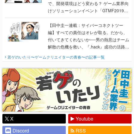
で、開発環境はどう変わる？ ゲーム業界向
けソリューションイベント「GTMF2019」
に行って、より理解を深めよう【PR】
【田中圭一連載：サイバーコネクトツー
編】すべての責任はオレが取る。だから、
付いてきてくれないか──男の熱意はチーム
解散の危機を救い、『.hack』成功の活路を
開く。業界の快男児・松山 洋に流れる血は
若ゲのいたり〜ゲームクリエイターの青春〜
の記事一覧
『少年ジャンプ』色だった【若ゲのいた
り】
X
Youtube
Discord
RSS