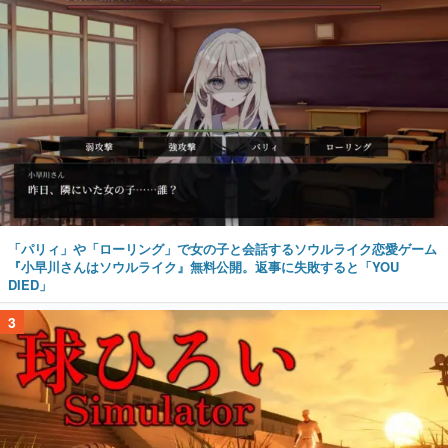
「パリィ」や「ローリング」で女の子と会話するソウルライク恋愛ゲーム
『小早川さんはソウルライク』無料公開。返事に失敗すると「YOU
DIED」
3