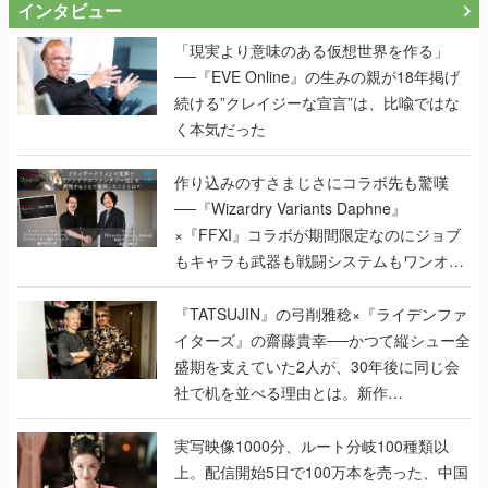
インタビュー
「現実より意味のある仮想世界を作る」
──『EVE Online』の生みの親が18年掲げ
続ける”クレイジーな宣言”は、比喩ではな
く本気だった
作り込みのすさまじさにコラボ先も驚嘆
──『Wizardry Variants Daphne』
×『FFXI』コラボが期間限定なのにジョブ
もキャラも武器も戦闘システムもワンオフ
で作り込まれた理由を両ディレクターに聞
く
『TATSUJIN』の弓削雅稔×『ライデンファ
イターズ』の齋藤貴幸──かつて縦シュー全
盛期を支えていた2人が、30年後に同じ会
社で机を並べる理由とは。新作
『TATSUJIN EXTREME』で初タッグを組
んだレジェンド2人に訊く開発秘話
実写映像1000分、ルート分岐100種類以
上。配信開始5日で100万本を売った、中国