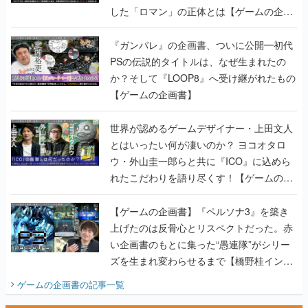
した「ロマン」の正体とは【ゲームの企画
書】
『ガンパレ』の企画書、ついに公開━初代
PSの伝説的タイトルは、なぜ生まれたの
か？そして『LOOP8』へ受け継がれたもの
【ゲームの企画書】
世界が認めるゲームデザイナー・上田文人
とはいったい何が凄いのか？ ヨコオタロ
ウ・外山圭一郎らと共に『ICO』に込めら
れたこだわりを語り尽くす！【ゲームの企
画書】
【ゲームの企画書】『ペルソナ3』を築き
上げたのは反骨心とリスペクトだった。赤
い企画書のもとに集った“愚連隊”がシリー
ズを生まれ変わらせるまで【橋野桂インタ
ビュー】
ゲームの企画書
の記事一覧