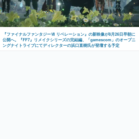
『ファイナルファンタジーⅦ リベレーション』の新映像が8月26日早朝に
公開へ。『FF7』リメイクシリーズの完結編、「gamescom」のオープニ
ングナイトライブにてディレクターの浜口直樹氏が登壇する予定