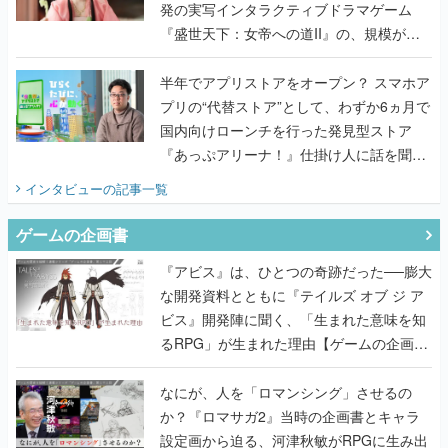
発の実写インタラクティブドラマゲーム
『盛世天下：女帝への道II』の、規模が違
うこだわりをプロデューサーに聞いた
半年でアプリストアをオープン？ スマホア
プリの“代替ストア”として、わずか6ヵ月で
国内向けローンチを行った発見型ストア
『あっぷアリーナ！』仕掛け人に話を聞い
てみた
インタビュー
の記事一覧
ゲームの企画書
『アビス』は、ひとつの奇跡だった──膨大
な開発資料とともに『テイルズ オブ ジ ア
ビス』開発陣に聞く、「生まれた意味を知
るRPG」が生まれた理由【ゲームの企画
書】
なにが、人を「ロマンシング」させるの
か？『ロマサガ2』当時の企画書とキャラ
設定画から迫る、河津秋敏がRPGに生み出