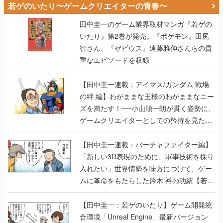
若ゲのいたり〜ゲームクリエイターの青春〜
田中圭一のゲーム業界取材マンガ『若ゲの
いたり』第2巻が発売。『ポケモン』田尻
智さん、『ゼビウス』遠藤雅伸さんらの貴
重なエピソードを収録
【田中圭一連載：アイマス/ガンダム 戦場
の絆 編】わがままな王様のわがままなニー
ズを満たす！──小山順一朗が貫く姿勢に、
ゲームクリエイターとしての矜持を見た
【若ゲのいたり最終回】
【田中圭一連載：バーチャファイター編】
「新しい3D表現のために、軍事技術を採り
入れたい」世界情勢を味方につけて、ゲー
ムに革命をもたらした鈴木 裕の功績【若ゲ
のいたり】
【田中圭一：若ゲのいたり】ゲーム開発統
合環境「Unreal Engine」最新バージョン