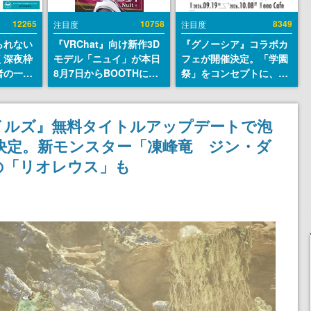
12265
10758
8349
注目度
注目度
られない
『VRChat』向け新作3D
『グノーシア』コラボカ
く深夜枠
モデル「ニュイ」が本日
フェが開催決定。「学園
者の一部
8月7日からBOOTHにて
祭」をコンセプトに、模
違法薬物
発売。瞳に光る星や感情
擬店やセツやSQ、ラキオ
描写も含
豊かな表情が、小悪魔か
たちが学祭バンドを楽し
論を交わ
わいい
む様子を切り取った新グ
イルズ』無料タイトルアップデートで泡
ッズが展開
決定。新モンスター「凍峰竜 ジン・ダ
の「リオレウス」も