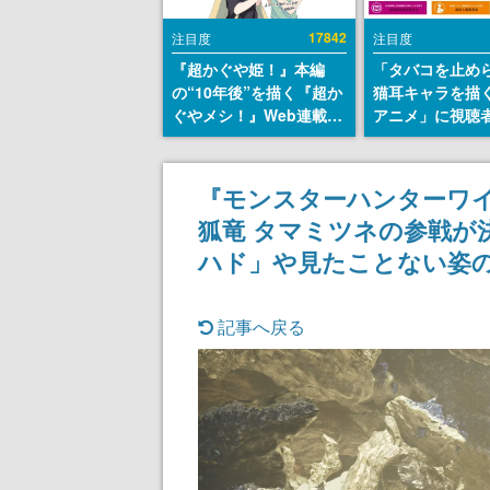
17842
注目度
注目度
『超かぐや姫！』本編
「タバコを止め
の“10年後”を描く『超か
猫耳キャラを描
ぐやメシ！』Web連載決
アニメ」に視聴
定。新たなWebマンガレ
から批判意見。
ーベル「ビビビコミッ
の使用と思しき
ク」にて特別話が掲載ス
めて、BPOが議
『モンスターハンターワ
タート、あのお話には…
す
狐竜 タマミツネの参戦が
まだ続きがある！
ハド」や見たことない姿
記事へ戻る