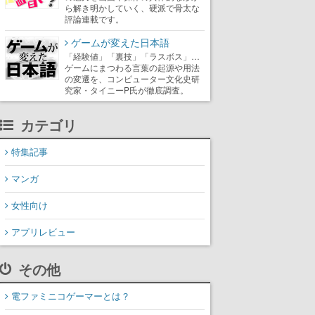
ら解き明かしていく、硬派で骨太な
評論連載です。
ゲームが変えた日本語
「経験値」「裏技」「ラスボス」…
ゲームにまつわる言葉の起源や用法
の変遷を、コンピューター文化史研
究家・タイニーP氏が徹底調査。
カテゴリ
特集記事
マンガ
女性向け
アプリレビュー
その他
電ファミニコゲーマーとは？