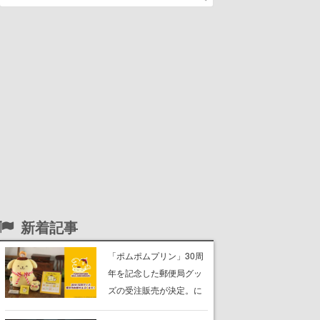
新着記事
「ポムポムプリン」30周
年を記念した郵便局グッ
ズの受注販売が決定。に
っこり笑顔の“もちもちク