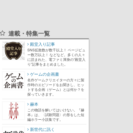
連載・特集一覧
殿堂入り記事
SNS拡散数が数千以上！ ページビュ
ー数万以上！ などなど。多くの人々
に読まれた、電ファミ渾身の“殿堂入
り”記事をまとめました。
ゲームの企画書
名作ゲームクリエイターの方々に製
作時のエピソードをお聞きし、ヒッ
トする企画（ゲーム）とは何か？を
探っていきます。
赫本
この物語を解いてはいけない。『赫
本』は、〈試験問題〉の形をした短
編ホラー小説集です。
新世代に訊く