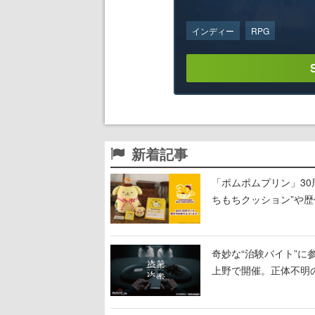
インディー
RPG
新着記事
「ポムポムプリン」3
ちもちクッション”や歴
奇妙な“治験バイト”に
上野で開催。正体不明の