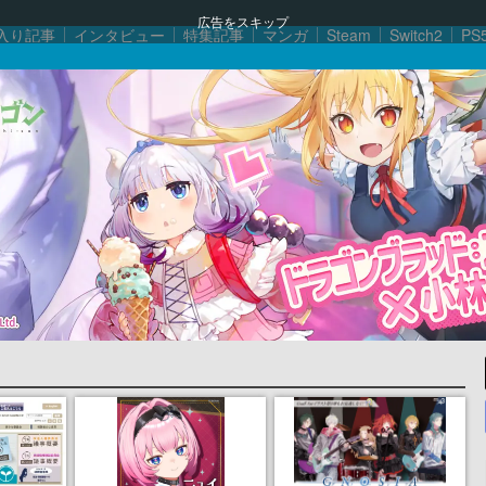
広告をスキップ
入り記事
インタビュー
特集記事
マンガ
Steam
Switch2
PS