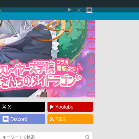
5
X
Youtube
Discord
RSS