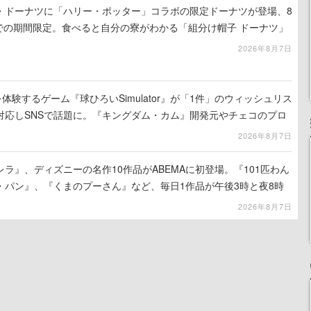
・ドーナツに「ハリー・ポッター」コラボの限定ドーナツが登場、8
までの期間限定。食べると自分の寮がわかる「組分け帽子 ドーナツ」
ーツ ボックス」も
2026年8月7日
体験するゲーム『球ひろいSimulator』が「1件」のウィッシュリス
対応しSNSで話題に。『キングダム・カム』開発元やチェコのプロ
2026年8月7日
ラ』、ディズニーの名作10作品がABEMAに初登場。『101匹わん
・パン』、『くまのプーさん』など、毎日1作品が午後3時と夜8時
2026年8月7日