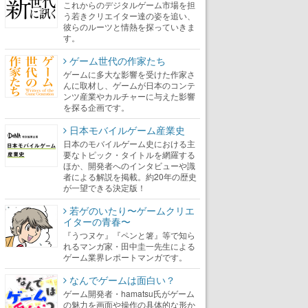
これからのデジタルゲーム市場を担
う若きクリエイター達の姿を追い、
彼らのルーツと情熱を探っていきま
す。
ゲーム世代の作家たち
ゲームに多大な影響を受けた作家さ
んに取材し、ゲームが日本のコンテ
ンツ産業やカルチャーに与えた影響
を探る企画です。
日本モバイルゲーム産業史
日本のモバイルゲーム史における主
要なトピック・タイトルを網羅する
ほか、開発者へのインタビューや識
者による解説を掲載。約20年の歴史
が一望できる決定版！
若ゲのいたり〜ゲームクリエ
イターの青春〜
『うつヌケ』『ペンと箸』等で知ら
れるマンガ家・田中圭一先生による
ゲーム業界レポートマンガです。
なんでゲームは面白い？
ゲーム開発者・hamatsu氏がゲーム
の魅力を画面や操作の具体的な形か