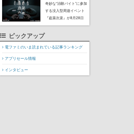
ッション”や歴代アートを
奇妙な“治験バイト”に参加
使用したフレーム切手な
する没入型周遊イベント
ど。8月31日まで受付
『盗薬次楽』が8月28日
よりPARCO_ya上野で開
催。正体不明の“薬”をめぐ
ピックアップ
る約90分のサスペンス
電ファミのいま読まれている記事ランキング
アプリセール情報
インタビュー