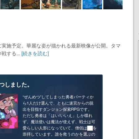
に実施予定。華麗な姿が描かれる最新映像が公開。タマ
する...
[続きを読む]
つしました。
“ぜんめつ”してしまった勇者パーティか
ら1人だけ選んで、ともに迷宮からの脱
出を目指すダンジョン探索RPGです。
ただし勇者は「はい/いいえ」しか喋れ
ず、魔法使いは魔法が使えず、戦士は可
愛らしい人形になっていて、僧侶は██を
崇拝しています。誰を救うのかを選ぶの