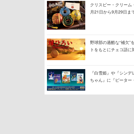
クリスピー・クリーム
月21日から9月29日
や4種セットの「ホグワ
野球部の過酷な“補欠”を
トをもとにチェコ語に
野球選手から称賛の声
『白雪姫』や『シンデレ
ちゃん』に『ピーター
に2回放送