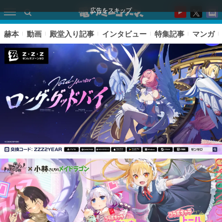
広告をスキップ
赫本
動画
殿堂入り記事
インタビュー
特集記事
マンガ
ピックアップ
電ファミのいま読まれている記事ランキング
アプリセール情報