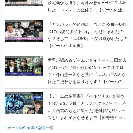
設定画から迫る、河津秋敏がRPGに生み出
した「ロマン」の正体とは【ゲームの企画
書】
『ガンパレ』の企画書、ついに公開━初代
PSの伝説的タイトルは、なぜ生まれたの
か？そして『LOOP8』へ受け継がれたもの
【ゲームの企画書】
世界が認めるゲームデザイナー・上田文人
とはいったい何が凄いのか？ ヨコオタロ
ウ・外山圭一郎らと共に『ICO』に込めら
れたこだわりを語り尽くす！【ゲームの企
画書】
【ゲームの企画書】『ペルソナ3』を築き
上げたのは反骨心とリスペクトだった。赤
い企画書のもとに集った“愚連隊”がシリー
ズを生まれ変わらせるまで【橋野桂インタ
ビュー】
ゲームの企画書
の記事一覧