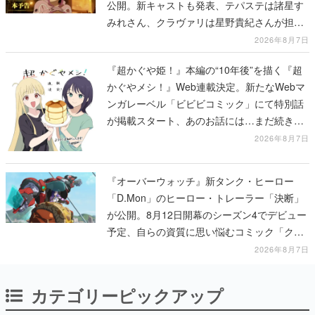
公開。新キャストも発表、テパステは諸星す
みれさん、クラヴァリは星野貴紀さんが担当
する
2026年8月7日
『超かぐや姫！』本編の“10年後”を描く『超
かぐやメシ！』Web連載決定。新たなWebマ
ンガレーベル「ビビビコミック」にて特別話
が掲載スタート、あのお話には…まだ続きが
ある！
2026年8月7日
『オーバーウォッチ』新タンク・ヒーロー
「D.Mon」のヒーロー・トレーラー「決断」
が公開。8月12日開幕のシーズン4でデビュー
予定、自らの資質に思い悩むコミック「クロ
スロード」の朗読動画も公開
2026年8月7日
カテゴリーピックアップ