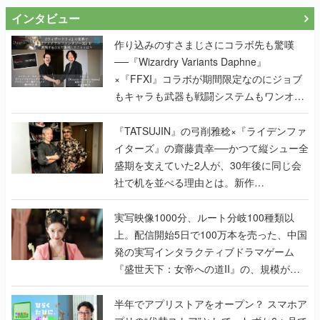
インタビュー
作り込みのすさまじさにコラボ先も驚嘆
──『Wizardry Variants Daphne』
×『FFXI』コラボが期間限定なのにジョブ
もキャラも武器も戦闘システムもワンオフ
で作り込まれた理由を両ディレクターに聞
く
『TATSUJIN』の弓削雅稔×『ライデンファ
イターズ』の齋藤貴幸──かつて縦シュー全
盛期を支えていた2人が、30年後に同じ会
社で机を並べる理由とは。新作
『TATSUJIN EXTREME』で初タッグを組
んだレジェンド2人に訊く開発秘話
実写映像1000分、ルート分岐100種類以
上。配信開始5日で100万本を売った、中国
発の実写インタラクティブドラマゲーム
『盛世天下：女帝への道II』の、規模が違
うこだわりをプロデューサーに聞いた
半年でアプリストアをオープン？ スマホア