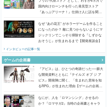
プリの“代替ストア”として、わずか6ヵ月で
国内向けローンチを行った発見型ストア
『あっぷアリーナ！』仕掛け人に話を聞い
てみた
なぜ “あの花王” がホラーゲームを作ること
になったのか？ 敵に見つからないようにマ
ジックリンでこっそり掃除する『しずかな
おそうじ』が生まれるまで【開発座談会】
インタビュー
の記事一覧
ゲームの企画書
『アビス』は、ひとつの奇跡だった──膨大
な開発資料とともに『テイルズ オブ ジ ア
ビス』開発陣に聞く、「生まれた意味を知
るRPG」が生まれた理由【ゲームの企画
書】
なにが、人を「ロマンシング」させるの
か？『ロマサガ2』当時の企画書とキャラ