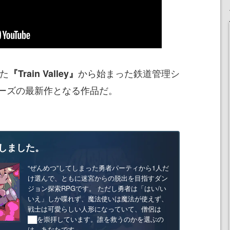
れた
から始まった鉄道管理シ
『Train Valley』
ーズの最新作となる作品だ。
しました。
“ぜんめつ”してしまった勇者パーティから1人だ
け選んで、ともに迷宮からの脱出を目指すダン
ジョン探索RPGです。 ただし勇者は「はい/い
いえ」しか喋れず、魔法使いは魔法が使えず、
戦士は可愛らしい人形になっていて、僧侶は
██を崇拝しています。誰を救うのかを選ぶの
は、あなたです。