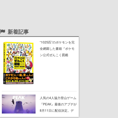
新着記事
“1025匹”のポケモンを完
全網羅した書籍『ポケモ
ン公式ぜんこく図鑑
1996-2026』本日発売。
タイプ・分類・高さ・重
さ・特性・隠れ特性・進
化ルート、図鑑の説明文
や専門用語の解説も収録
人気の4人協力登山ゲーム
『PEAK』最後のアプデが
8月11日に配信決定。デ
ストラップが張り巡らさ