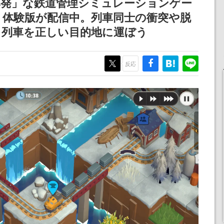
爆発」な鉄道管理シミュレーションゲー
ディレクターの浜口直樹
rigins』体験版が配信中。列車同士の衝突や脱
氏が登壇する予定
、列車を正しい目的地に運ぼう
反応