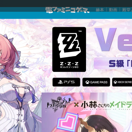
赫本
動画
殿堂