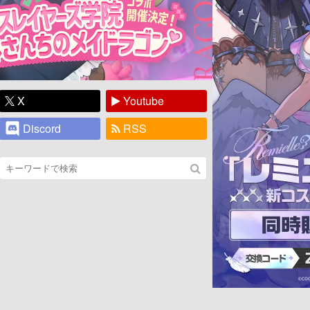
X
Youtube
Discord
RSS