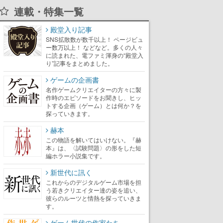
連載・特集一覧
殿堂入り記事
SNS拡散数が数千以上！ ページビュ
ー数万以上！ などなど。多くの人々
に読まれた、電ファミ渾身の“殿堂入
り”記事をまとめました。
ゲームの企画書
名作ゲームクリエイターの方々に製
作時のエピソードをお聞きし、ヒッ
トする企画（ゲーム）とは何か？を
探っていきます。
赫本
この物語を解いてはいけない。『赫
本』は、〈試験問題〉の形をした短
編ホラー小説集です。
新世代に訊く
これからのデジタルゲーム市場を担
う若きクリエイター達の姿を追い、
彼らのルーツと情熱を探っていきま
す。
ゲーム世代の作家たち