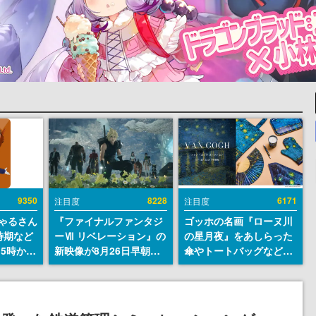
9350
8228
6171
注目度
注目度
ちゃるさん
『ファイナルファンタジ
ゴッホの名画『ローヌ川
時期など
ーⅦ リベレーション』の
の星月夜』をあしらった
15時から
新映像が8月26日早朝に
傘やトートバッグなどが
公開へ。『FF7』リメイ
登場。8月7日21時より2
クシリーズの完結編、
日間限定で予約販売
「gamescom」のオープ
ニングナイトライブにて