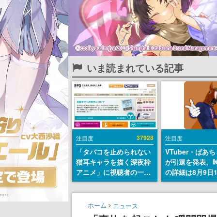
いま読まれている記事
37928
注目度
注目度
「タバコを止められない
VTuber・ばあ
猫耳キャラを描く深夜枠
が引退を発表。
アニメ」に視聴者の一部
の詳細は8月9日
から批判意見。違法薬物
の配信で説明
の使用と思しき描写も含
めて、BPOが議論を交わ
ホーム
ニュース
す