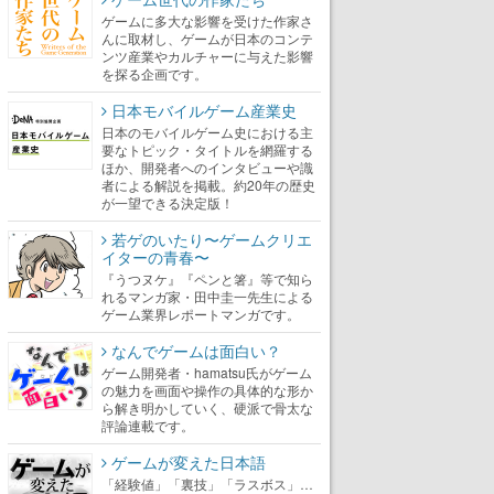
ゲームに多大な影響を受けた作家さ
んに取材し、ゲームが日本のコンテ
ンツ産業やカルチャーに与えた影響
を探る企画です。
日本モバイルゲーム産業史
日本のモバイルゲーム史における主
要なトピック・タイトルを網羅する
ほか、開発者へのインタビューや識
者による解説を掲載。約20年の歴史
が一望できる決定版！
若ゲのいたり〜ゲームクリエ
イターの青春〜
『うつヌケ』『ペンと箸』等で知ら
れるマンガ家・田中圭一先生による
ゲーム業界レポートマンガです。
なんでゲームは面白い？
ゲーム開発者・hamatsu氏がゲーム
の魅力を画面や操作の具体的な形か
ら解き明かしていく、硬派で骨太な
評論連載です。
ゲームが変えた日本語
「経験値」「裏技」「ラスボス」…