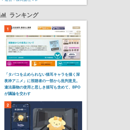
ランキング
1
「タバコを止められない猫耳キャラを描く深
夜枠アニメ」に視聴者の一部から批判意見。
違法薬物の使用と思しき描写も含めて、BPO
が議論を交わす
2