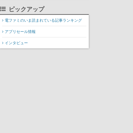
れた“塔“のバイオーム
ピックアップ
「GLOOM」と「THE
CITADEL」が登場し、火
電ファミのいま読まれている記事ランキング
山地帯と入れ替わる
アプリセール情報
インタビュー