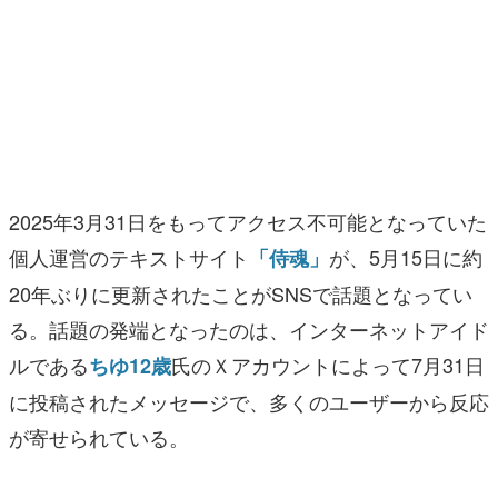
マンガ
女性向け
アプリレビュー
その他
2025年3月31日をもってアクセス不可能となっていた
電ファミニコゲーマーとは？
個人運営のテキストサイト
が、5月15日に約
「侍魂」
運営：株式会社マレ
20年ぶりに更新されたことがSNSで話題となってい
る。話題の発端となったのは、インターネットアイド
ルである
氏のＸアカウントによって7月31日
ちゆ12歳
に投稿されたメッセージで、多くのユーザーから反応
が寄せられている。