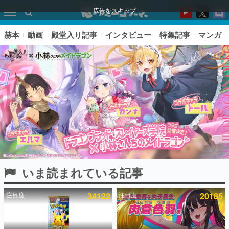
広告をスキップ
赫本
動画
殿堂入り記事
インタビュー
特集記事
マンガ
いま読まれている記事
ピックアップ
注目度
34122
注目度
20185
電ファミのいま読まれている記事ランキング
アプリセール情報