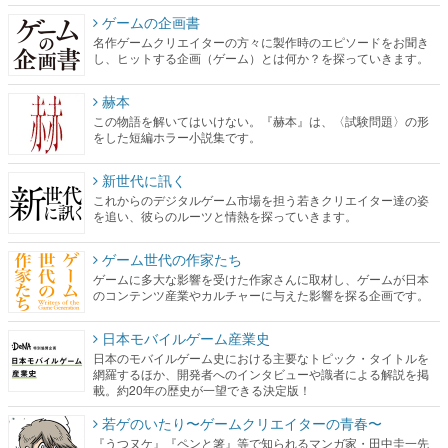
ゲームの企画書
名作ゲームクリエイターの方々に製作時のエピソードをお聞き
し、ヒットする企画（ゲーム）とは何か？を探っていきます。
赫本
この物語を解いてはいけない。『赫本』は、〈試験問題〉の形
をした短編ホラー小説集です。
新世代に訊く
これからのデジタルゲーム市場を担う若きクリエイター達の姿
を追い、彼らのルーツと情熱を探っていきます。
ゲーム世代の作家たち
ゲームに多大な影響を受けた作家さんに取材し、ゲームが日本
のコンテンツ産業やカルチャーに与えた影響を探る企画です。
日本モバイルゲーム産業史
日本のモバイルゲーム史における主要なトピック・タイトルを
網羅するほか、開発者へのインタビューや識者による解説を掲
載。約20年の歴史が一望できる決定版！
若ゲのいたり〜ゲームクリエイターの青春〜
『うつヌケ』『ペンと箸』等で知られるマンガ家・田中圭一先