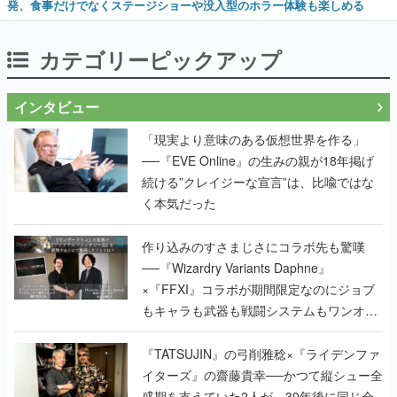
発、食事だけでなくステージショーや没入型のホラー体験も楽しめる
カテゴリーピックアップ
インタビュー
「現実より意味のある仮想世界を作る」
──『EVE Online』の生みの親が18年掲げ
続ける”クレイジーな宣言”は、比喩ではな
く本気だった
作り込みのすさまじさにコラボ先も驚嘆
──『Wizardry Variants Daphne』
×『FFXI』コラボが期間限定なのにジョブ
もキャラも武器も戦闘システムもワンオフ
で作り込まれた理由を両ディレクターに聞
く
『TATSUJIN』の弓削雅稔×『ライデンファ
イターズ』の齋藤貴幸──かつて縦シュー全
盛期を支えていた2人が、30年後に同じ会