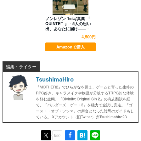
ノンレゾン 1st写真集 『
QUINTET 』 - 5人の思い
出、あなたに届け―― -
4,500円
Amazonで購入
編集・ライター
TsushimaHiro
『MOTHER2』でひらがなを覚え、ゲームと育った生粋の
RPG好き。キャラメイクや物語が分岐するTRPG的な体験
を好む生態。『Divinity: Original Sin 2』の有志翻訳を経
て、『バルダーズ・ゲート3』を独力で全訳し完走。『ゴ
ースト・オブ・ツシマ』の舞台となった対馬のガイドもし
ている。 Xアカウント（旧Twitter）@Tsushimahiro23
反応