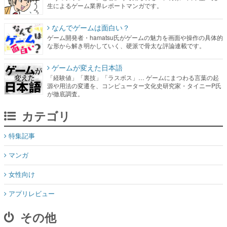
生によるゲーム業界レポートマンガです。
なんでゲームは面白い？
ゲーム開発者・hamatsu氏がゲームの魅力を画面や操作の具体的
な形から解き明かしていく、硬派で骨太な評論連載です。
ゲームが変えた日本語
「経験値」「裏技」「ラスボス」… ゲームにまつわる言葉の起
源や用法の変遷を、コンピューター文化史研究家・タイニーP氏
が徹底調査。
カテゴリ
特集記事
マンガ
女性向け
アプリレビュー
その他