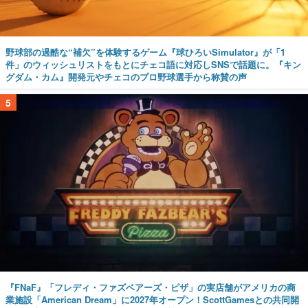
野球部の過酷な“補欠”を体験するゲーム『球ひろいSimulator』が「1
件」のウィッシュリストをもとにチェコ語に対応しSNSで話題に。『キン
グダム・カム』開発元やチェコのプロ野球選手から称賛の声
5
『FNaF』「フレディ・ファズベアーズ・ピザ」の実店舗がアメリカの商
業施設「American Dream」に2027年オープン！ScottGamesとの共同開