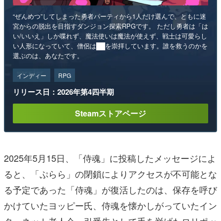
“ぜんめつ”してしまった勇者パーティから1人だけ選んで、ともに迷
宮からの脱出を目指すダンジョン探索RPGです。 ただし勇者は「は
い/いいえ」しか喋れず、魔法使いは魔法が使えず、戦士は可愛らし
い人形になっていて、僧侶は██を崇拝しています。誰を救うのかを
選ぶのは、あなたです。
インディー
RPG
リリース日：2026年第4四半期
Steamストアページ
2025年5月15日、「侍魂」に投稿したメッセージによ
ると、「ぷらら」の閉鎖によりアクセスが不可能とな
る予定であった「侍魂」が復活したのは、保存を呼び
かけていたヨッピー氏、侍魂を懐かしがっていたイン