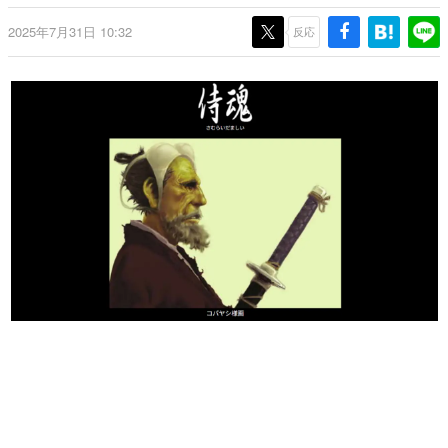
日本のコンテンツ産業やカルチャーに与えた影響を探る企
2025年7月31日 10:32
画です。
反応
日本モバイルゲーム産業史
日本のモバイルゲーム史における主要なトピック・タイト
ルを網羅するほか、開発者へのインタビューや識者による
解説を掲載。約20年の歴史が一望できる決定版！
若ゲのいたり〜ゲームクリエイターの青春〜
『うつヌケ』『ペンと箸』等で知られるマンガ家・田中圭
一先生によるゲーム業界レポートマンガです。
なんでゲームは面白い？
ゲーム開発者・hamatsu氏がゲームの魅力を画面や操作の
具体的な形から解き明かしていく、硬派で骨太な評論連載
です。
ゲームが変えた日本語
「経験値」「裏技」「ラスボス」… ゲームにまつわる言葉
の起源や用法の変遷を、コンピューター文化史研究家・タ
イニーP氏が徹底調査。
カテゴリ
特集記事