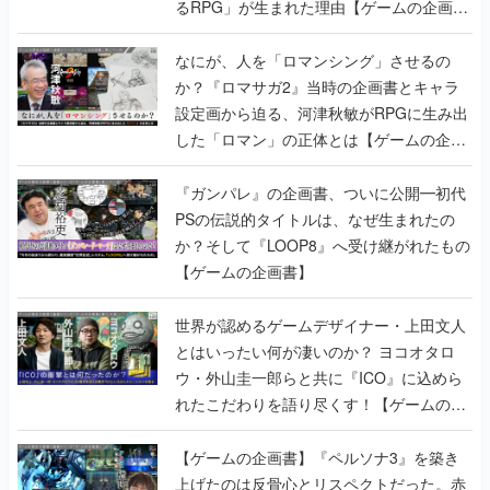
るRPG」が生まれた理由【ゲームの企画
書】
なにが、人を「ロマンシング」させるの
か？『ロマサガ2』当時の企画書とキャラ
設定画から迫る、河津秋敏がRPGに生み出
した「ロマン」の正体とは【ゲームの企画
書】
『ガンパレ』の企画書、ついに公開━初代
PSの伝説的タイトルは、なぜ生まれたの
か？そして『LOOP8』へ受け継がれたもの
【ゲームの企画書】
世界が認めるゲームデザイナー・上田文人
とはいったい何が凄いのか？ ヨコオタロ
ウ・外山圭一郎らと共に『ICO』に込めら
れたこだわりを語り尽くす！【ゲームの企
画書】
【ゲームの企画書】『ペルソナ3』を築き
上げたのは反骨心とリスペクトだった。赤