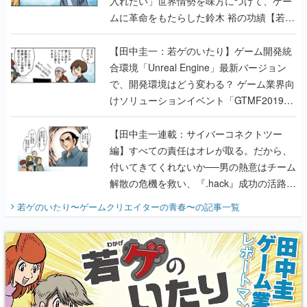
入れたい」世界情勢を味方につけて、ゲー
ムに革命をもたらした鈴木 裕の功績【若ゲ
のいたり】
【田中圭一：若ゲのいたり】ゲーム開発統
合環境「Unreal Engine」最新バージョン
で、開発環境はどう変わる？ ゲーム業界向
けソリューションイベント「GTMF2019」
に行って、より理解を深めよう【PR】
【田中圭一連載：サイバーコネクトツー
編】すべての責任はオレが取る。だから、
付いてきてくれないか──男の熱意はチーム
解散の危機を救い、『.hack』成功の活路を
開く。業界の快男児・松山 洋に流れる血は
若ゲのいたり〜ゲームクリエイターの青春〜
の記事一覧
『少年ジャンプ』色だった【若ゲのいた
り】