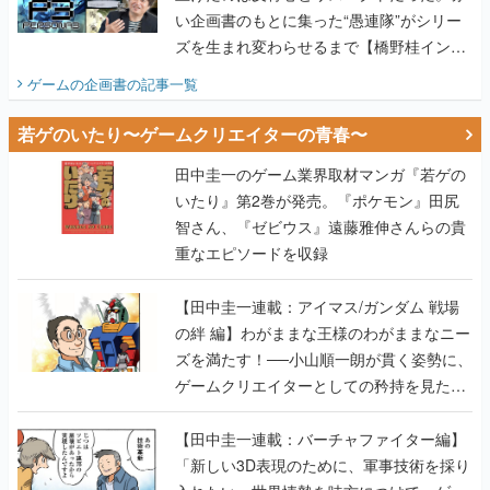
い企画書のもとに集った“愚連隊”がシリー
ズを生まれ変わらせるまで【橋野桂インタ
ビュー】
ゲームの企画書
の記事一覧
若ゲのいたり〜ゲームクリエイターの青春〜
田中圭一のゲーム業界取材マンガ『若ゲの
いたり』第2巻が発売。『ポケモン』田尻
智さん、『ゼビウス』遠藤雅伸さんらの貴
重なエピソードを収録
【田中圭一連載：アイマス/ガンダム 戦場
の絆 編】わがままな王様のわがままなニー
ズを満たす！──小山順一朗が貫く姿勢に、
ゲームクリエイターとしての矜持を見た
【若ゲのいたり最終回】
【田中圭一連載：バーチャファイター編】
「新しい3D表現のために、軍事技術を採り