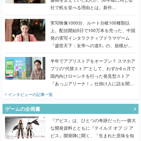
社で机を並べる理由とは。新作
『TATSUJIN EXTREME』で初タッグを組
んだレジェンド2人に訊く開発秘話
実写映像1000分、ルート分岐100種類以
上。配信開始5日で100万本を売った、中国
発の実写インタラクティブドラマゲーム
『盛世天下：女帝への道II』の、規模が違
うこだわりをプロデューサーに聞いた
半年でアプリストアをオープン？ スマホア
プリの“代替ストア”として、わずか6ヵ月で
国内向けローンチを行った発見型ストア
『あっぷアリーナ！』仕掛け人に話を聞い
てみた
インタビュー
の記事一覧
ゲームの企画書
『アビス』は、ひとつの奇跡だった──膨大
な開発資料とともに『テイルズ オブ ジ ア
ビス』開発陣に聞く、「生まれた意味を知