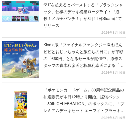
“21”を超えるとバーストする「ブラックジャ
ック」仕様のデッキ構築ローグライト『必
殺！メガ子パンチ！』が8月11日Steamにて
リリース
2026年8月10日
Kindle版『ファイナルファンタジーIXえほん
ビビとおじいちゃんと旅立ちの日に』が半額
の「660円」となるセールが開催中。原作ス
タッフの青木和彦氏と板鼻利幸氏による「ビ
ビ」の前日譚
2026年8月10日
『ポケモンカードゲーム』30周年記念商品の
抽選販売が本日12時より開始。拡張パック
「30th CELEBRATION」のボックスに、「プ
レミアムデッキセット エーフィ・ブラッキ
ー」「FUTURISTIC BOX」の計3商品
2026年8月10日