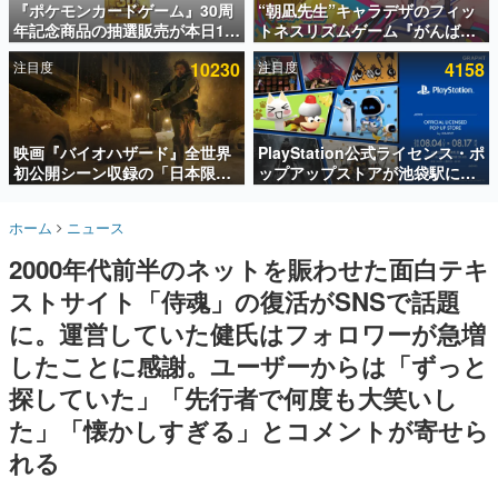
『ポケモンカードゲーム』30周
“朝凪先生”キャラデザのフィッ
年記念商品の抽選販売が本日12
トネスリズムゲーム『がんば
インタビュー
時より開始。拡張パック「30th
れ！チアリズム』Steamストア
注目度
10230
注目度
4158
CELEBRATION」のボックス
ページが公開。キャラクターの
連載・特集一覧
に、「プレミアムデッキセット
CVは陽向葵ゅかさん
エーフィ・ブラッキー」
殿堂入り記事
「FUTURISTIC BOX」の計3商
SNS拡散数が数千以上！ ページビュー数万以上！ などな
品
映画『バイオハザード』全世界
PlayStation公式ライセンス・ポ
ど。多くの人々に読まれた、電ファミ渾身の“殿堂入り”記
初公開シーン収録の「日本限
ップアップストアが池袋駅にて
事をまとめました。
定」予告映像が解禁。バイオの
期間限定で開催。夏のアパレル
日（8月10日）にあわせて、
や『ブラッドボーン』の新作ア
ゲームの企画書
ホーム
ニュース
「ラクーンシティ総合病院」へ
イテムが登場
名作ゲームクリエイターの方々に製作時のエピソードをお
聞きし、ヒットする企画（ゲーム）とは何か？を探ってい
行く配達人の姿が披露
2000年代前半のネットを賑わせた面白テキ
きます。
ストサイト「侍魂」の復活がSNSで話題
赫本
この物語を解いてはいけない。『赫本』は、〈試験問題〉
に。運営していた健氏はフォロワーが急増
の形をした短編ホラー小説集です。
したことに感謝。ユーザーからは「ずっと
探していた」「先行者で何度も大笑いし
新世代に訊く
これからのデジタルゲーム市場を担う若きクリエイター達
た」「懐かしすぎる」とコメントが寄せら
の姿を追い、彼らのルーツと情熱を探っていきます。
れる
ゲーム世代の作家たち
ゲームに多大な影響を受けた作家さんに取材し、ゲームが