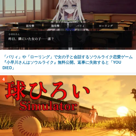
「パリィ」や「ローリング」で女の子と会話するソウルライク恋愛ゲーム
『小早川さんはソウルライク』無料公開。返事に失敗すると「YOU
DIED」
4