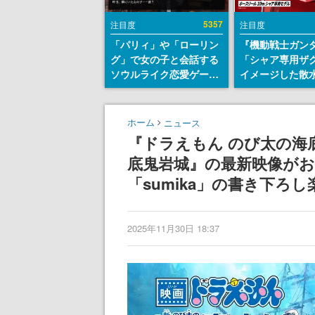
5357
注目度
注目度
「パリィ」や「ローリン
『機動戦士ガン
グ」で女の子と会話する
「シャア専用ザ
ソウルライク恋愛ゲーム
イメージした散
『小早川さんはソウルラ
リールが予約開
イク』無料公開。返事に
にはシャアのパ
失敗すると「YOU
マークやジオン
ホーム
ニュース
DIED」
エンブレム、型
『ドラえもん のび太の海
どを配置
底鬼岩城』の最新映像が
「sumika」の書き下ろし
2025年11月30日 18:37