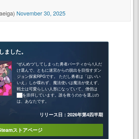
eiga)
November 30, 2025
しました。
“ぜんめつ”してしまった勇者パーティから1人だ
け選んで、ともに迷宮からの脱出を目指すダン
ジョン探索RPGです。 ただし勇者は「はい/い
いえ」しか喋れず、魔法使いは魔法が使えず、
戦士は可愛らしい人形になっていて、僧侶は
██を崇拝しています。誰を救うのかを選ぶの
は、あなたです。
リリース日：2026年第4四半期
Steamストアページ