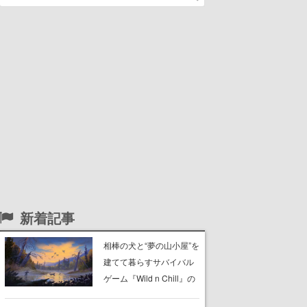
新着記事
相棒の犬と“夢の山小屋”を
建てて暮らすサバイバル
ゲーム『Wild n Chill』の
体験版がSteamで配信