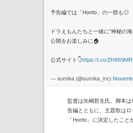
予告編では「Honto」の一部も◎
ドラえもんたちと一緒に"神秘の海
公開をお楽しみに🏠
公式サイト👇
https://t.co/ZH9S9M
— sumika (@sumika_inc)
Novembe
監督は矢嶋哲生氏、脚本は
告編とともに、主題歌はロッ
「Honto」に決定したこ