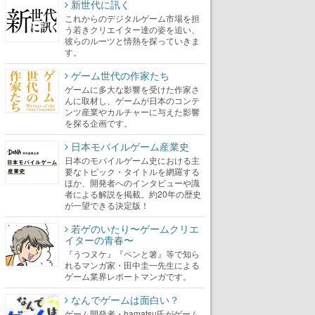
新世代に訊く
これからのデジタルゲーム市場を担
う若きクリエイター達の姿を追い、
彼らのルーツと情熱を探っていきま
す。
ゲーム世代の作家たち
ゲームに多大な影響を受けた作家さ
んに取材し、ゲームが日本のコンテ
ンツ産業やカルチャーに与えた影響
を探る企画です。
日本モバイルゲーム産業史
日本のモバイルゲーム史における主
要なトピック・タイトルを網羅する
ほか、開発者へのインタビューや識
者による解説を掲載。約20年の歴史
が一望できる決定版！
若ゲのいたり〜ゲームクリエ
イターの青春〜
『うつヌケ』『ペンと箸』等で知ら
れるマンガ家・田中圭一先生による
ゲーム業界レポートマンガです。
なんでゲームは面白い？
ゲーム開発者・hamatsu氏がゲーム