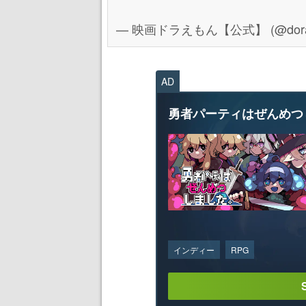
— 映画ドラえもん【公式】 (@dora
AD
勇者パーティはぜんめつ
インディー
RPG