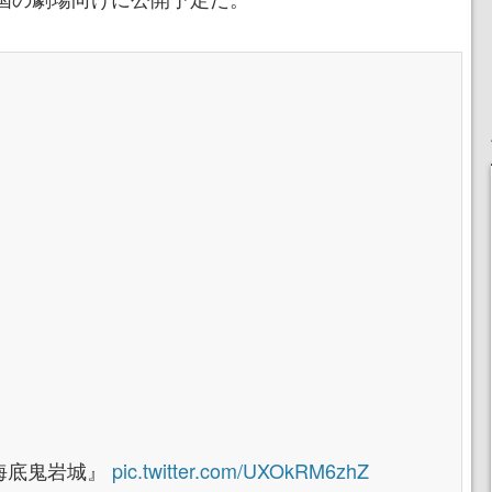
海底鬼岩城』
pic.twitter.com/UXOkRM6zhZ