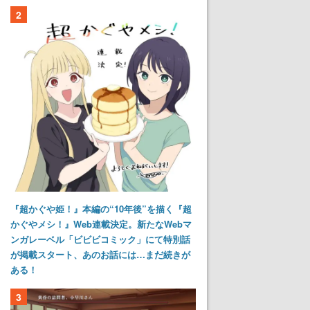
2
『超かぐや姫！』本編の“10年後”を描く『超
かぐやメシ！』Web連載決定。新たなWebマ
ンガレーベル「ビビビコミック」にて特別話
が掲載スタート、あのお話には…まだ続きが
ある！
3