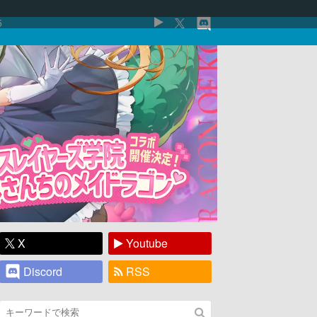
5
X
Youtube
Discord
RSS