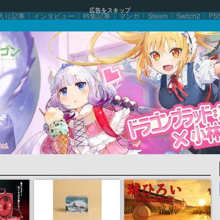
広告をスキップ
入り記事
インタビュー
特集記事
マンガ
Steam
Switch2
PS