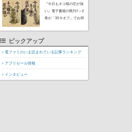
中。ドット絵の大自然
『今日もネコ様の圧が強
で、喧騒を忘れよう
い』電子書籍の既刊1～2
巻が「30％オフ」でお得
に。ジト目でツンツンし
たネコたちと、ネコを溺
愛する人間のすれ違いを
ピックアップ
描く
電ファミのいま読まれている記事ランキング
アプリセール情報
インタビュー