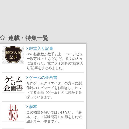
連載・特集一覧
殿堂入り記事
SNS拡散数が数千以上！ ページビュ
ー数万以上！ などなど。多くの人々
に読まれた、電ファミ渾身の“殿堂入
り”記事をまとめました。
ゲームの企画書
名作ゲームクリエイターの方々に製
作時のエピソードをお聞きし、ヒッ
トする企画（ゲーム）とは何か？を
探っていきます。
赫本
この物語を解いてはいけない。『赫
本』は、〈試験問題〉の形をした短
編ホラー小説集です。