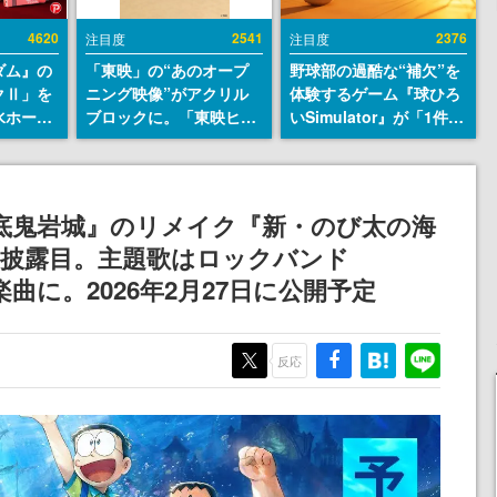
4620
2541
2376
注目度
注目度
ダム』の
「東映」の“あのオープ
野球部の過酷な“補欠”を
クⅡ」を
ニング映像”がアクリル
体験するゲーム『球ひろ
水ホース
ブロックに。「東映ヒス
いSimulator』が「1件」
始。本体
トリカル グッズコレクシ
のウィッシュリストをも
ーソナル
ョン」が8月下旬より発
とにチェコ語に対応し
公国軍の
売
SNSで話題に。『キング
式番号な
ダム・カム』開発元やチ
底鬼岩城』のリメイク『新・のび太の海
ェコのプロ野球選手から
お披露目。主題歌はロックバンド
称賛の声
楽曲に。2026年2月27日に公開予定
反応