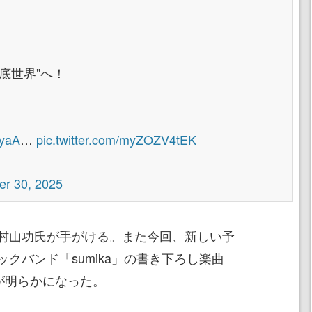
底世界"へ！
RyaA
…
pic.twitter.com/myZOZV4tEK
r 30, 2025
村山功氏が手がける。また今回、新しい予
クバンド「sumika」の書き下ろし楽曲
とが明らかになった。