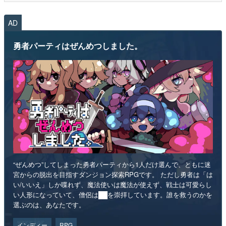
AD
勇者パーティはぜんめつしました。
“ぜんめつ”してしまった勇者パーティから1人だけ選んで、ともに迷
宮からの脱出を目指すダンジョン探索RPGです。 ただし勇者は「は
い/いいえ」しか喋れず、魔法使いは魔法が使えず、戦士は可愛らし
い人形になっていて、僧侶は██を崇拝しています。誰を救うのかを
選ぶのは、あなたです。
インディー
RPG