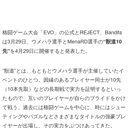
マンガ
女性向け
格闘ゲーム大会「EVO」の公式とREJECT、Bandits
アプリレビュー
は3月29日、ウメハラ選手とMenaRD選手の
“獣道10
その他
を4月29日に開催すると発表した。
先”
電ファミニコゲーマーとは？
“獣道”とは、もともとウメハラ選手が主催していたイ
運営：株式会社マレ
ベントのひとつ。因縁のあるプレイヤー同士が10先
（10本先取）などの長期戦で実力を証明するといっ
たもので、互いのプレイヤーが自らのプライドをかけ
て戦う。過去には格闘ゲームを中心に、時にはシュー
ティングやパズルなどさまざまなタイトルの強豪プレ
イヤーが出場し、その実力をぶつけあってきた。