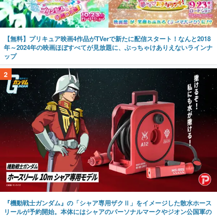
【無料】プリキュア映画4作品がTVerで新たに配信スタート！なんと2018
年～2024年の映画ほぼすべてが見放題に、ぶっちゃけありえないラインナ
ップ
2
『機動戦士ガンダム』の「シャア専用ザクⅡ」をイメージした散水ホース
リールが予約開始。本体にはシャアのパーソナルマークやジオン公国軍の