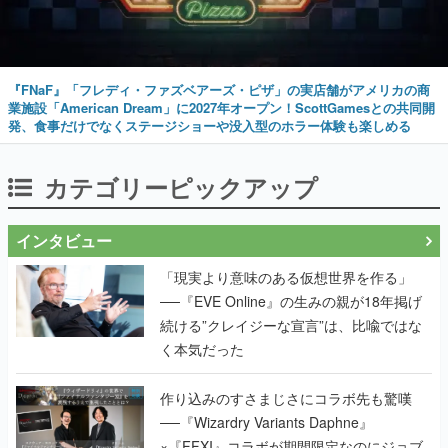
『FNaF』「フレディ・ファズベアーズ・ピザ」の実店舗がアメリカの商
業施設「American Dream」に2027年オープン！ScottGamesとの共同開
発、食事だけでなくステージショーや没入型のホラー体験も楽しめる
カテゴリーピックアップ
インタビュー
「現実より意味のある仮想世界を作る」
──『EVE Online』の生みの親が18年掲げ
続ける”クレイジーな宣言”は、比喩ではな
く本気だった
作り込みのすさまじさにコラボ先も驚嘆
──『Wizardry Variants Daphne』
×『FFXI』コラボが期間限定なのにジョブ