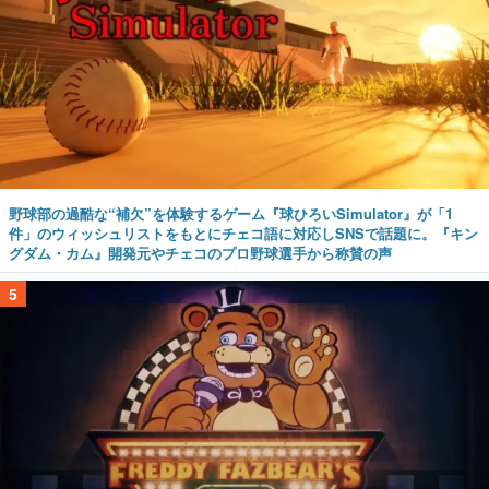
野球部の過酷な“補欠”を体験するゲーム『球ひろいSimulator』が「1
件」のウィッシュリストをもとにチェコ語に対応しSNSで話題に。『キン
グダム・カム』開発元やチェコのプロ野球選手から称賛の声
5