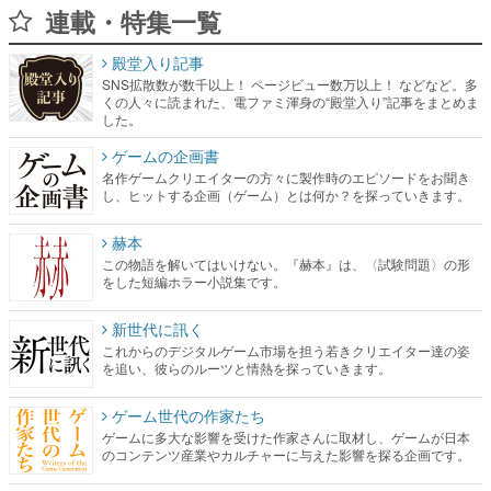
連載・特集一覧
殿堂入り記事
SNS拡散数が数千以上！ ページビュー数万以上！ などなど。多
くの人々に読まれた、電ファミ渾身の“殿堂入り”記事をまとめま
した。
ゲームの企画書
名作ゲームクリエイターの方々に製作時のエピソードをお聞き
し、ヒットする企画（ゲーム）とは何か？を探っていきます。
赫本
この物語を解いてはいけない。『赫本』は、〈試験問題〉の形
をした短編ホラー小説集です。
新世代に訊く
これからのデジタルゲーム市場を担う若きクリエイター達の姿
を追い、彼らのルーツと情熱を探っていきます。
ゲーム世代の作家たち
ゲームに多大な影響を受けた作家さんに取材し、ゲームが日本
のコンテンツ産業やカルチャーに与えた影響を探る企画です。