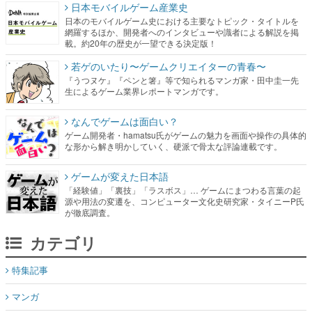
日本モバイルゲーム産業史
日本のモバイルゲーム史における主要なトピック・タイトルを
網羅するほか、開発者へのインタビューや識者による解説を掲
載。約20年の歴史が一望できる決定版！
若ゲのいたり〜ゲームクリエイターの青春〜
『うつヌケ』『ペンと箸』等で知られるマンガ家・田中圭一先
生によるゲーム業界レポートマンガです。
なんでゲームは面白い？
ゲーム開発者・hamatsu氏がゲームの魅力を画面や操作の具体的
な形から解き明かしていく、硬派で骨太な評論連載です。
ゲームが変えた日本語
「経験値」「裏技」「ラスボス」… ゲームにまつわる言葉の起
源や用法の変遷を、コンピューター文化史研究家・タイニーP氏
が徹底調査。
カテゴリ
特集記事
マンガ