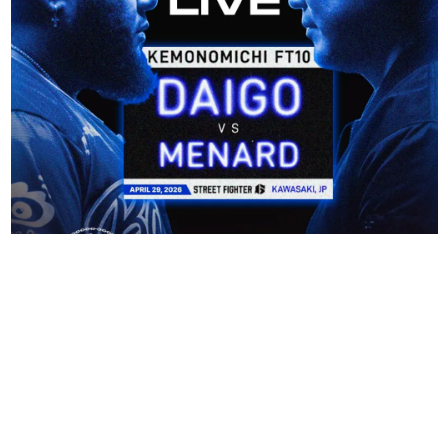
日本のコンテンツ産業やカルチャーに与えた影響を探る企
画です。
日本モバイルゲーム産業史
日本のモバイルゲーム史における主要なトピック・タイト
ルを網羅するほか、開発者へのインタビューや識者による
解説を掲載。約20年の歴史が一望できる決定版！
若ゲのいたり〜ゲームクリエイターの青春〜
『うつヌケ』『ペンと箸』等で知られるマンガ家・田中圭
一先生によるゲーム業界レポートマンガです。
なんでゲームは面白い？
ゲーム開発者・hamatsu氏がゲームの魅力を画面や操作の
具体的な形から解き明かしていく、硬派で骨太な評論連載
です。
ゲームが変えた日本語
「経験値」「裏技」「ラスボス」… ゲームにまつわる言葉
の起源や用法の変遷を、コンピューター文化史研究家・タ
イニーP氏が徹底調査。
カテゴリ
特集記事