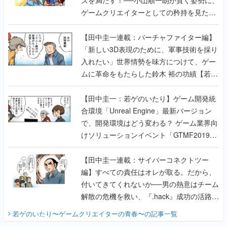
ゲームクリエイターとしての矜持を見た
【若ゲのいたり最終回】
【田中圭一連載：バーチャファイター編】
「新しい3D表現のために、軍事技術を採り
入れたい」世界情勢を味方につけて、ゲー
ムに革命をもたらした鈴木 裕の功績【若ゲ
のいたり】
【田中圭一：若ゲのいたり】ゲーム開発統
合環境「Unreal Engine」最新バージョン
で、開発環境はどう変わる？ ゲーム業界向
けソリューションイベント「GTMF2019」
に行って、より理解を深めよう【PR】
【田中圭一連載：サイバーコネクトツー
編】すべての責任はオレが取る。だから、
付いてきてくれないか──男の熱意はチーム
解散の危機を救い、『.hack』成功の活路を
開く。業界の快男児・松山 洋に流れる血は
若ゲのいたり〜ゲームクリエイターの青春〜
の記事一覧
『少年ジャンプ』色だった【若ゲのいた