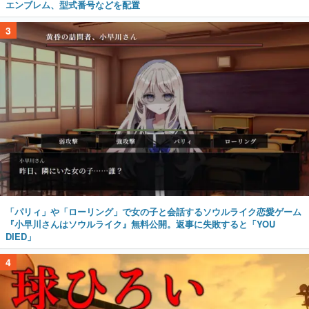
エンブレム、型式番号などを配置
3
「パリィ」や「ローリング」で女の子と会話するソウルライク恋愛ゲーム
『小早川さんはソウルライク』無料公開。返事に失敗すると「YOU
DIED」
4