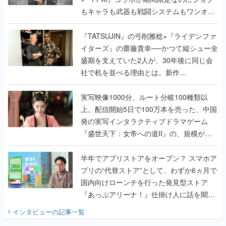
もキャラも武器も戦闘システムもワンオフ
で作り込まれた理由を両ディレクターに聞
く
『TATSUJIN』の弓削雅稔×『ライデンファ
イターズ』の齋藤貴幸──かつて縦シュー全
盛期を支えていた2人が、30年後に同じ会
社で机を並べる理由とは。新作
『TATSUJIN EXTREME』で初タッグを組
んだレジェンド2人に訊く開発秘話
実写映像1000分、ルート分岐100種類以
上。配信開始5日で100万本を売った、中国
発の実写インタラクティブドラマゲーム
『盛世天下：女帝への道II』の、規模が違
うこだわりをプロデューサーに聞いた
半年でアプリストアをオープン？ スマホア
プリの“代替ストア”として、わずか6ヵ月で
国内向けローンチを行った発見型ストア
『あっぷアリーナ！』仕掛け人に話を聞い
てみた
インタビュー
の記事一覧