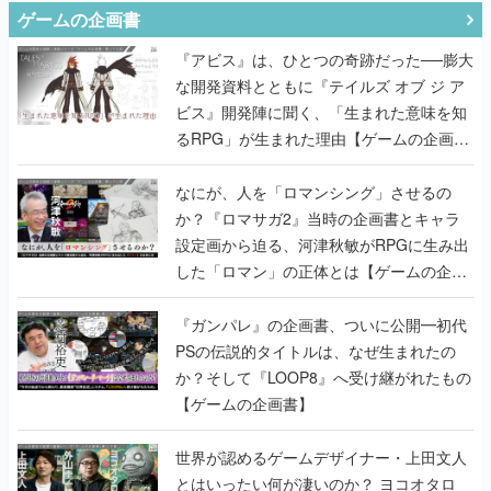
ゲームの企画書
『アビス』は、ひとつの奇跡だった──膨大
な開発資料とともに『テイルズ オブ ジ ア
ビス』開発陣に聞く、「生まれた意味を知
るRPG」が生まれた理由【ゲームの企画
書】
なにが、人を「ロマンシング」させるの
か？『ロマサガ2』当時の企画書とキャラ
設定画から迫る、河津秋敏がRPGに生み出
した「ロマン」の正体とは【ゲームの企画
書】
『ガンパレ』の企画書、ついに公開━初代
PSの伝説的タイトルは、なぜ生まれたの
か？そして『LOOP8』へ受け継がれたもの
【ゲームの企画書】
世界が認めるゲームデザイナー・上田文人
とはいったい何が凄いのか？ ヨコオタロ