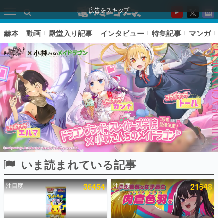
広告をスキップ
赫本
動画
殿堂入り記事
インタビュー
特集記事
マンガ
いま読まれている記事
ピックアップ
注目度
36454
注目度
21648
電ファミのいま読まれている記事ランキング
アプリセール情報