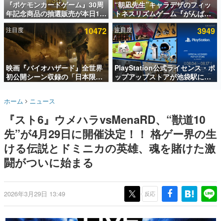
『ポケモンカードゲーム』30周
“朝凪先生”キャラデザのフィッ
年記念商品の抽選販売が本日12
トネスリズムゲーム『がんば
インタビュー
時より開始。拡張パック「30th
れ！チアリズム』Steamストア
注目度
10472
注目度
3949
CELEBRATION」のボックス
ページが公開。キャラクターの
連載・特集一覧
に、「プレミアムデッキセット
CVは陽向葵ゅかさん
エーフィ・ブラッキー」
殿堂入り記事
「FUTURISTIC BOX」の計3商
SNS拡散数が数千以上！ ページビュー数万以上！ などな
品
映画『バイオハザード』全世界
PlayStation公式ライセンス・ポ
ど。多くの人々に読まれた、電ファミ渾身の“殿堂入り”記
初公開シーン収録の「日本限
ップアップストアが池袋駅にて
事をまとめました。
定」予告映像が解禁。バイオの
期間限定で開催。夏のアパレル
日（8月10日）にあわせて、
や『ブラッドボーン』の新作ア
ゲームの企画書
ホーム
ニュース
「ラクーンシティ総合病院」へ
イテムが登場
名作ゲームクリエイターの方々に製作時のエピソードをお
聞きし、ヒットする企画（ゲーム）とは何か？を探ってい
行く配達人の姿が披露
『スト6』ウメハラvsMenaRD、“獣道10
きます。
先”が4月29日に開催決定！！ 格ゲー界の生
赫本
この物語を解いてはいけない。『赫本』は、〈試験問題〉
ける伝説とドミニカの英雄、魂を賭けた激
の形をした短編ホラー小説集です。
闘がついに始まる
新世代に訊く
これからのデジタルゲーム市場を担う若きクリエイター達
の姿を追い、彼らのルーツと情熱を探っていきます。
2026年3月29日 13:49
反応
ゲーム世代の作家たち
ゲームに多大な影響を受けた作家さんに取材し、ゲームが