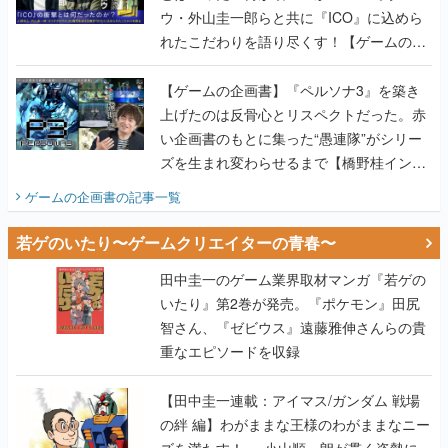
ウ・外山圭一郎らと共に『ICO』に込めら
れたこだわりを語り尽くす！【ゲームの企
画書】
【ゲームの企画書】『ペルソナ3』を築き
上げたのは反骨心とリスペクトだった。赤
い企画書のもとに集った“愚連隊”がシリー
ズを生まれ変わらせるまで【橋野桂インタ
ビュー】
ゲームの企画書
の記事一覧
若ゲのいたり〜ゲームクリエイターの青春〜
田中圭一のゲーム業界取材マンガ『若ゲの
いたり』第2巻が発売。『ポケモン』田尻
智さん、『ゼビウス』遠藤雅伸さんらの貴
重なエピソードを収録
【田中圭一連載：アイマス/ガンダム 戦場
の絆 編】わがままな王様のわがままなニー
ズを満たす！──小山順一朗が貫く姿勢に、