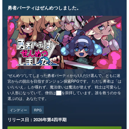
勇者パーティはぜんめつしました。
“ぜんめつ”してしまった勇者パーティから1人だけ選んで、ともに迷
宮からの脱出を目指すダンジョン探索RPGです。 ただし勇者は「は
い/いいえ」しか喋れず、魔法使いは魔法が使えず、戦士は可愛らし
い人形になっていて、僧侶は██を崇拝しています。誰を救うのかを
選ぶのは、あなたです。
インディー
RPG
リリース日：2026年第4四半期