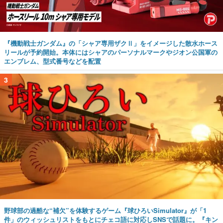
『機動戦士ガンダム』の「シャア専用ザクⅡ」をイメージした散水ホース
リールが予約開始。本体にはシャアのパーソナルマークやジオン公国軍の
エンブレム、型式番号などを配置
3
野球部の過酷な“補欠”を体験するゲーム『球ひろいSimulator』が「1
件」のウィッシュリストをもとにチェコ語に対応しSNSで話題に。『キン