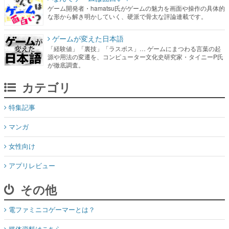
ゲーム開発者・hamatsu氏がゲームの魅力を画面や操作の具体的
な形から解き明かしていく、硬派で骨太な評論連載です。
ゲームが変えた日本語
「経験値」「裏技」「ラスボス」… ゲームにまつわる言葉の起
源や用法の変遷を、コンピューター文化史研究家・タイニーP氏
が徹底調査。
カテゴリ
特集記事
マンガ
女性向け
アプリレビュー
その他
電ファミニコゲーマーとは？
媒体資料はこちら