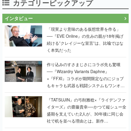
カテゴリーピックアップ
インタビュー
「現実より意味のある仮想世界を作る」
──『EVE Online』の生みの親が18年掲げ
続ける”クレイジーな宣言”は、比喩ではな
く本気だった
作り込みのすさまじさにコラボ先も驚嘆
──『Wizardry Variants Daphne』
×『FFXI』コラボが期間限定なのにジョブ
もキャラも武器も戦闘システムもワンオフ
で作り込まれた理由を両ディレクターに聞
く
『TATSUJIN』の弓削雅稔×『ライデンファ
イターズ』の齋藤貴幸──かつて縦シュー全
盛期を支えていた2人が、30年後に同じ会
社で机を並べる理由とは。新作
『TATSUJIN EXTREME』で初タッグを組