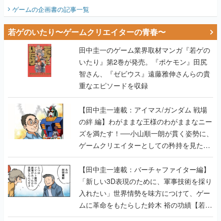
ビュー】
ゲームの企画書
の記事一覧
若ゲのいたり〜ゲームクリエイターの青春〜
田中圭一のゲーム業界取材マンガ『若ゲの
いたり』第2巻が発売。『ポケモン』田尻
智さん、『ゼビウス』遠藤雅伸さんらの貴
重なエピソードを収録
【田中圭一連載：アイマス/ガンダム 戦場
の絆 編】わがままな王様のわがままなニー
ズを満たす！──小山順一朗が貫く姿勢に、
ゲームクリエイターとしての矜持を見た
【若ゲのいたり最終回】
【田中圭一連載：バーチャファイター編】
「新しい3D表現のために、軍事技術を採り
入れたい」世界情勢を味方につけて、ゲー
ムに革命をもたらした鈴木 裕の功績【若ゲ
のいたり】