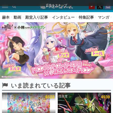
広告をスキップ
赫本
動画
殿堂入り記事
インタビュー
特集記事
マンガ
いま読まれている記事
ピックアップ
注目度
6523
注目度
4939
電ファミのいま読まれている記事ランキング
アプリセール情報