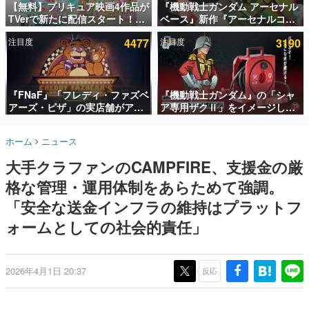
【無料】プリキュア映画4作品が
『機動戦士ガンダム アーセナル
TVerで新たに配信スタート！な
ベース』新作『アーセナルコマ
インタビュー
んと2018年～2024年の映画ほぼ
ンダー』発表！8月28日からオ
注目度
4477
注目度
3190
すべてが見放題に、ぶっちゃけ
ープンベータテスト開催、2027
連載・特集一覧
ありえないラインナップ
年2月下旬に稼働予定
殿堂入り記事
SNS拡散数が数千以上！ ページビュー数万以上！ などな
『FNaF』「フレディ・ファズベ
『機動戦士ガンダム』の「シャ
ど。多くの人々に読まれた、電ファミ渾身の“殿堂入り”記
アーズ・ピザ」の実店舗がアメ
ア専用ザクⅡ」をイメージした
事をまとめました。
リカの商業施設「American
散水ホースリールが予約開始。
Dream」に2027年オープン！
本体にはシャアのパーソナルマ
ゲームの企画書
ホーム
ニュース
ScottGamesとの共同開発、食
ークやジオン公国軍のエンブレ
名作ゲームクリエイターの方々に製作時のエピソードをお
聞きし、ヒットする企画（ゲーム）とは何か？を探ってい
事だけでなくステージショーや
ム、型式番号などを配置
大手クラファンのCAMPFIRE、支援金の厳
きます。
没入型のホラー体験も楽しめる
格な管理・運用体制をあらためて強調。
赫本
この物語を解いてはいけない。『赫本』は、〈試験問題〉
「安全な送金インフラの維持はプラットフ
の形をした短編ホラー小説集です。
ォームとしての社会的責任」
新世代に訊く
これからのデジタルゲーム市場を担う若きクリエイター達
の姿を追い、彼らのルーツと情熱を探っていきます。
2026年4月1日 20:37
反応
ゲーム世代の作家たち
ゲームに多大な影響を受けた作家さんに取材し、ゲームが