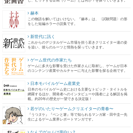
赫本
この物語を解いてはいけない。『赫本』は、〈試験問題〉の形
をした短編ホラー小説集です。
新世代に訊く
これからのデジタルゲーム市場を担う若きクリエイター達の姿
を追い、彼らのルーツと情熱を探っていきます。
ゲーム世代の作家たち
ゲームに多大な影響を受けた作家さんに取材し、ゲームが日本
のコンテンツ産業やカルチャーに与えた影響を探る企画です。
日本モバイルゲーム産業史
日本のモバイルゲーム史における主要なトピック・タイトルを
網羅するほか、開発者へのインタビューや識者による解説を掲
載。約20年の歴史が一望できる決定版！
若ゲのいたり〜ゲームクリエイターの青春〜
『うつヌケ』『ペンと箸』等で知られるマンガ家・田中圭一先
生によるゲーム業界レポートマンガです。
なんでゲームは面白い？