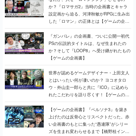
か？『ロマサガ2』当時の企画書とキャラ
設定画から迫る、河津秋敏がRPGに生み出
した「ロマン」の正体とは【ゲームの企画
書】
『ガンパレ』の企画書、ついに公開━初代
PSの伝説的タイトルは、なぜ生まれたの
か？そして『LOOP8』へ受け継がれたもの
【ゲームの企画書】
世界が認めるゲームデザイナー・上田文人
とはいったい何が凄いのか？ ヨコオタロ
ウ・外山圭一郎らと共に『ICO』に込めら
れたこだわりを語り尽くす！【ゲームの企
画書】
【ゲームの企画書】『ペルソナ3』を築き
上げたのは反骨心とリスペクトだった。赤
い企画書のもとに集った“愚連隊”がシリー
ズを生まれ変わらせるまで【橋野桂インタ