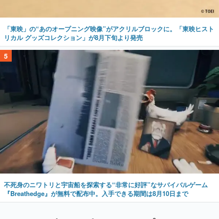
「東映」の“あのオープニング映像”がアクリルブロックに。「東映ヒスト
リカル グッズコレクション」が8月下旬より発売
5
不死身のニワトリと宇宙船を探索する“非常に好評”なサバイバルゲーム
『Breathedge』が無料で配布中。入手できる期間は8月10日まで