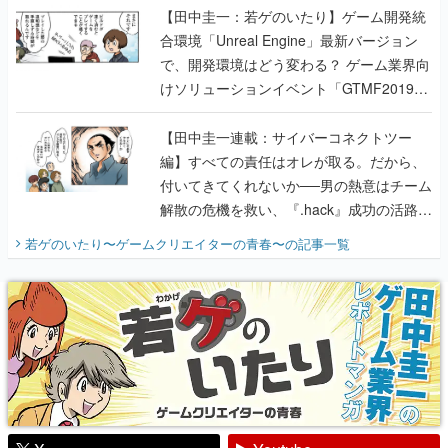
【田中圭一：若ゲのいたり】ゲーム開発統
合環境「Unreal Engine」最新バージョン
で、開発環境はどう変わる？ ゲーム業界向
けソリューションイベント「GTMF2019」
に行って、より理解を深めよう【PR】
【田中圭一連載：サイバーコネクトツー
編】すべての責任はオレが取る。だから、
付いてきてくれないか──男の熱意はチーム
解散の危機を救い、『.hack』成功の活路を
開く。業界の快男児・松山 洋に流れる血は
若ゲのいたり〜ゲームクリエイターの青春〜
の記事一覧
『少年ジャンプ』色だった【若ゲのいた
り】