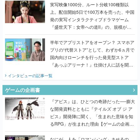
んだレジェンド2人に訊く開発秘話
実写映像1000分、ルート分岐100種類以
上。配信開始5日で100万本を売った、中国
発の実写インタラクティブドラマゲーム
『盛世天下：女帝への道II』の、規模が違
うこだわりをプロデューサーに聞いた
半年でアプリストアをオープン？ スマホア
プリの“代替ストア”として、わずか6ヵ月で
国内向けローンチを行った発見型ストア
『あっぷアリーナ！』仕掛け人に話を聞い
てみた
インタビュー
の記事一覧
ゲームの企画書
『アビス』は、ひとつの奇跡だった──膨大
な開発資料とともに『テイルズ オブ ジ ア
ビス』開発陣に聞く、「生まれた意味を知
るRPG」が生まれた理由【ゲームの企画
書】
なにが、人を「ロマンシング」させるの