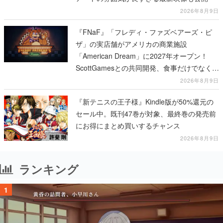
2026年8月9日
『FNaF』「フレディ・ファズベアーズ・ピ
ザ」の実店舗がアメリカの商業施設
「American Dream」に2027年オープン！
ScottGamesとの共同開発、食事だけでなくス
テージショーや没入型のホラー体験も楽しめ
2026年8月9日
る
『新テニスの王子様』Kindle版が50%還元の
セール中。既刊47巻が対象、最終巻の発売前
にお得にまとめ買いするチャンス
2026年8月9日
ランキング
1