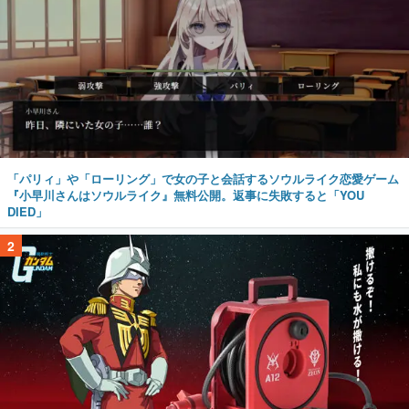
「パリィ」や「ローリング」で女の子と会話するソウルライク恋愛ゲーム
『小早川さんはソウルライク』無料公開。返事に失敗すると「YOU
DIED」
2