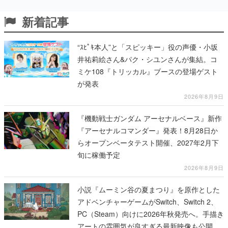
新着記事
“ｽﾋﾟｷ本人”と「スピッキー」役の声優・小坂
井祐莉絵さん&パク・シユンさんが集結。コ
ミケ108『トリッカル』ブースの登場ゲスト
が発表
2026年8月9日
『機動戦士ガンダム アーセナルベース』新作
『アーセナルコマンダー』発表！8月28日か
らオープンベータテスト開催、2027年2月下
旬に稼働予定
2026年8月9日
小説『ムーミン谷の夏まつり』を原作とした
アドベンチャーゲームがSwitch、Switch 2、
PC（Steam）向けに2026年秋発売へ。手描き
アートの雰囲気が良すぎる最新映像も公開