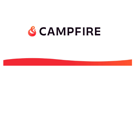
日本のコンテンツ産業やカルチャーに与えた影響を探る企
画です。
日本モバイルゲーム産業史
日本のモバイルゲーム史における主要なトピック・タイト
ルを網羅するほか、開発者へのインタビューや識者による
解説を掲載。約20年の歴史が一望できる決定版！
若ゲのいたり〜ゲームクリエイターの青春〜
『うつヌケ』『ペンと箸』等で知られるマンガ家・田中圭
一先生によるゲーム業界レポートマンガです。
なんでゲームは面白い？
ゲーム開発者・hamatsu氏がゲームの魅力を画面や操作の
具体的な形から解き明かしていく、硬派で骨太な評論連載
です。
ゲームが変えた日本語
「経験値」「裏技」「ラスボス」… ゲームにまつわる言葉
の起源や用法の変遷を、コンピューター文化史研究家・タ
イニーP氏が徹底調査。
カテゴリ
特集記事