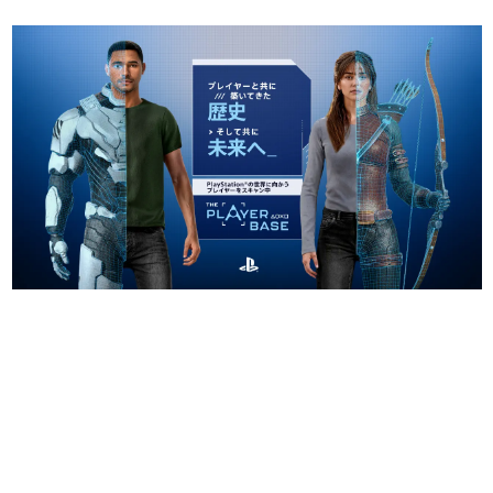
日本のコンテンツ産業やカルチャーに与えた影響を探る企
画です。
日本モバイルゲーム産業史
日本のモバイルゲーム史における主要なトピック・タイト
ルを網羅するほか、開発者へのインタビューや識者による
解説を掲載。約20年の歴史が一望できる決定版！
若ゲのいたり〜ゲームクリエイターの青春〜
『うつヌケ』『ペンと箸』等で知られるマンガ家・田中圭
一先生によるゲーム業界レポートマンガです。
なんでゲームは面白い？
ゲーム開発者・hamatsu氏がゲームの魅力を画面や操作の
具体的な形から解き明かしていく、硬派で骨太な評論連載
です。
ゲームが変えた日本語
「経験値」「裏技」「ラスボス」… ゲームにまつわる言葉
の起源や用法の変遷を、コンピューター文化史研究家・タ
イニーP氏が徹底調査。
カテゴリ
特集記事