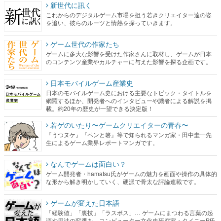
新世代に訊く
これからのデジタルゲーム市場を担う若きクリエイター達の姿
を追い、彼らのルーツと情熱を探っていきます。
ゲーム世代の作家たち
ゲームに多大な影響を受けた作家さんに取材し、ゲームが日本
のコンテンツ産業やカルチャーに与えた影響を探る企画です。
日本モバイルゲーム産業史
日本のモバイルゲーム史における主要なトピック・タイトルを
網羅するほか、開発者へのインタビューや識者による解説を掲
載。約20年の歴史が一望できる決定版！
若ゲのいたり〜ゲームクリエイターの青春〜
『うつヌケ』『ペンと箸』等で知られるマンガ家・田中圭一先
生によるゲーム業界レポートマンガです。
なんでゲームは面白い？
ゲーム開発者・hamatsu氏がゲームの魅力を画面や操作の具体的
な形から解き明かしていく、硬派で骨太な評論連載です。
ゲームが変えた日本語
「経験値」「裏技」「ラスボス」… ゲームにまつわる言葉の起
源や用法の変遷を、コンピューター文化史研究家・タイニーP氏