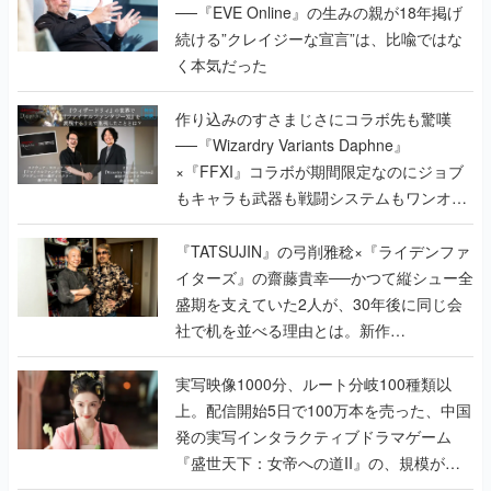
──『EVE Online』の生みの親が18年掲げ
続ける”クレイジーな宣言”は、比喩ではな
く本気だった
作り込みのすさまじさにコラボ先も驚嘆
──『Wizardry Variants Daphne』
×『FFXI』コラボが期間限定なのにジョブ
もキャラも武器も戦闘システムもワンオフ
で作り込まれた理由を両ディレクターに聞
く
『TATSUJIN』の弓削雅稔×『ライデンファ
イターズ』の齋藤貴幸──かつて縦シュー全
盛期を支えていた2人が、30年後に同じ会
社で机を並べる理由とは。新作
『TATSUJIN EXTREME』で初タッグを組
んだレジェンド2人に訊く開発秘話
実写映像1000分、ルート分岐100種類以
上。配信開始5日で100万本を売った、中国
発の実写インタラクティブドラマゲーム
『盛世天下：女帝への道II』の、規模が違
うこだわりをプロデューサーに聞いた