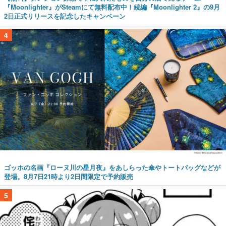
『Moonlighter』がSteamにて無料配布中！続編『Moonlighter 2』の9月
2日正式リリースを記念したキャンペーン
4
ゴッホの名画『ローヌ川の星月夜』をあしらった傘やトートバッグなどが
登場。8月7日21時より2日間限定で予約販売
5