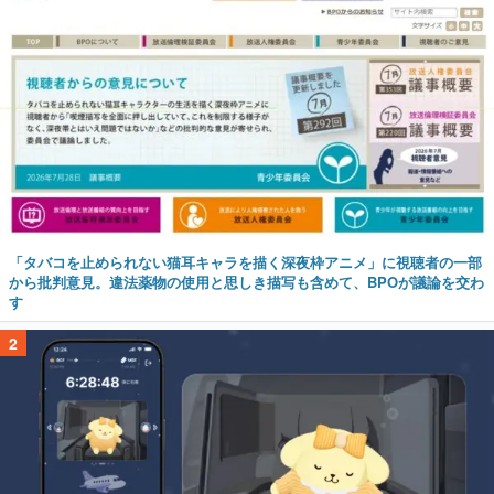
「タバコを止められない猫耳キャラを描く深夜枠アニメ」に視聴者の一部
から批判意見。違法薬物の使用と思しき描写も含めて、BPOが議論を交わ
す
2