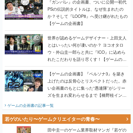
『ガンパレ』の企画書、ついに公開━初代
PSの伝説的タイトルは、なぜ生まれたの
か？そして『LOOP8』へ受け継がれたもの
【ゲームの企画書】
世界が認めるゲームデザイナー・上田文人
とはいったい何が凄いのか？ ヨコオタロ
ウ・外山圭一郎らと共に『ICO』に込めら
れたこだわりを語り尽くす！【ゲームの企
画書】
【ゲームの企画書】『ペルソナ3』を築き
上げたのは反骨心とリスペクトだった。赤
い企画書のもとに集った“愚連隊”がシリー
ズを生まれ変わらせるまで【橋野桂インタ
ビュー】
ゲームの企画書
の記事一覧
若ゲのいたり〜ゲームクリエイターの青春〜
田中圭一のゲーム業界取材マンガ『若ゲの