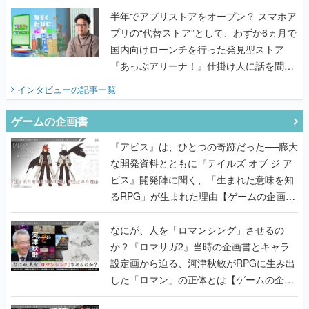
半年でアプリストアをオープン？ スマホア
プリの“代替ストア”として、わずか6ヵ月で
国内向けローンチを行った発見型ストア
『あっぷアリーナ！』仕掛け人に話を聞い
てみた
インタビュー
の記事一覧
ゲームの企画書
『アビス』は、ひとつの奇跡だった──膨大
な開発資料とともに『テイルズ オブ ジ ア
ビス』開発陣に聞く、「生まれた意味を知
るRPG」が生まれた理由【ゲームの企画
書】
なにが、人を「ロマンシング」させるの
か？『ロマサガ2』当時の企画書とキャラ
設定画から迫る、河津秋敏がRPGに生み出
した「ロマン」の正体とは【ゲームの企画
書】