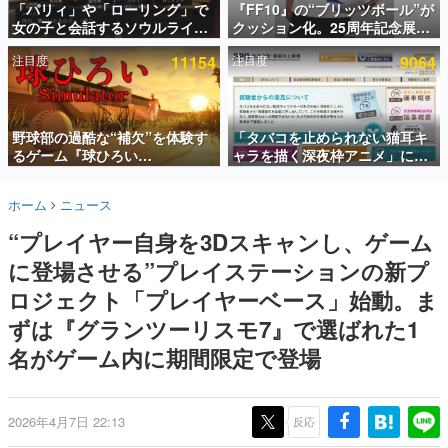
「パリィ」や「ローリング」で
『FF10』の“ブリッツボール”が
女の子と会話するソウルライク
クッション化。25周年記念展
インタビュー
恋愛ゲーム『小早川さんはソウ
「FINAL FANTASY X
注目度
11154
注目度
9064
ルライク』無料公開。返事に失
MUSEUM-幻光の記憶-」のグッ
連載・特集一覧
敗すると「YOU DIED」
ズ情報が一部公開
殿堂入り記事
SNS拡散数が数千以上！ ページビュー数万以上！ などな
野球部の過酷な“補欠”を体験す
「タバコを止められない猫耳キ
ど。多くの人々に読まれた、電ファミ渾身の“殿堂入り”記
るゲーム『球ひろい
ャラを描く深夜枠アニメ」に視
事をまとめました。
Simulator』が「1件」のウィッ
聴者の一部から批判意見。違法
シュリストをもとにチェコ語に
薬物の使用と思しき描写も含め
ゲームの企画書
ホーム
ニュース
対応しSNSで話題に。『キング
て、BPOが議論を交わす
名作ゲームクリエイターの方々に製作時のエピソードをお
聞きし、ヒットする企画（ゲーム）とは何か？を探ってい
ダム・カム』開発元やチェコの
“プレイヤー自身を3Dスキャンし、ゲーム
きます。
プロ野球選手から称賛の声
に登場させる”プレイステーションの新プ
赫本
この物語を解いてはいけない。『赫本』は、〈試験問題〉
ロジェクト「プレイヤーベース」始動。ま
の形をした短編ホラー小説集です。
ずは『グランツーリスモ7』で選ばれた1
名がゲーム内に期間限定で登場
新世代に訊く
これからのデジタルゲーム市場を担う若きクリエイター達
の姿を追い、彼らのルーツと情熱を探っていきます。
2026年4月7日 22:13
反応
ゲーム世代の作家たち
ゲームに多大な影響を受けた作家さんに取材し、ゲームが