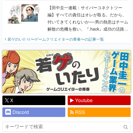
に行って、より理解を深めよう【PR】
【田中圭一連載：サイバーコネクトツー
編】すべての責任はオレが取る。だから、
付いてきてくれないか──男の熱意はチーム
解散の危機を救い、『.hack』成功の活路を
開く。業界の快男児・松山 洋に流れる血は
若ゲのいたり〜ゲームクリエイターの青春〜
の記事一覧
『少年ジャンプ』色だった【若ゲのいた
り】
X
Youtube
Discord
RSS