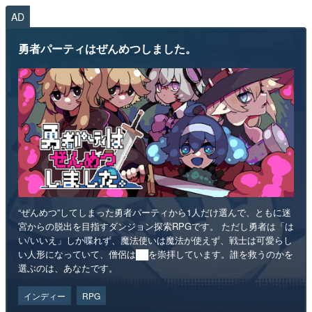
AD
勇者パーティはぜんめつしました。
“ぜんめつ”してしまった勇者パーティから1人だけ選んで、ともに迷
宮からの脱出を目指すダンジョン探索RPGです。 ただし勇者は「は
い/いいえ」しか喋れず、魔法使いは魔法が使えず、戦士は可愛らし
い人形になっていて、僧侶は██を崇拝しています。誰を救うのかを
選ぶのは、あなたです。
インディー
RPG