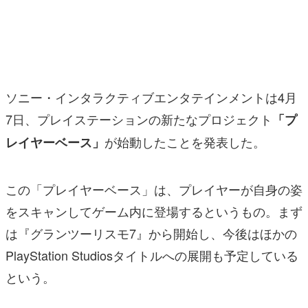
マンガ
女性向け
アプリレビュー
ソニー・インタラクティブエンタテインメントは4月
その他
7日、プレイステーションの新たなプロジェクト
「プ
が始動したことを発表した。
レイヤーベース」
電ファミニコゲーマーとは？
運営：株式会社マレ
この「プレイヤーベース」は、プレイヤーが自身の姿
をスキャンしてゲーム内に登場するというもの。まず
は『グランツーリスモ7』から開始し、今後はほかの
PlayStation Studiosタイトルへの展開も予定している
という。