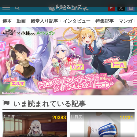
広告をスキップ
赫本
動画
殿堂入り記事
インタビュー
特集記事
マンガ
いま読まれている記事
ピックアップ
注目度
20383
注目度
11231
電ファミのいま読まれている記事ランキング
アプリセール情報