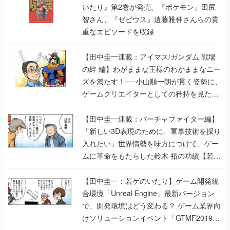
いたり』第2巻が発売。『ポケモン』田尻
智さん、『ゼビウス』遠藤雅伸さんらの貴
重なエピソードを収録
【田中圭一連載：アイマス/ガンダム 戦場
の絆 編】わがままな王様のわがままなニー
ズを満たす！──小山順一朗が貫く姿勢に、
ゲームクリエイターとしての矜持を見た
【若ゲのいたり最終回】
【田中圭一連載：バーチャファイター編】
「新しい3D表現のために、軍事技術を採り
入れたい」世界情勢を味方につけて、ゲー
ムに革命をもたらした鈴木 裕の功績【若ゲ
のいたり】
【田中圭一：若ゲのいたり】ゲーム開発統
合環境「Unreal Engine」最新バージョン
で、開発環境はどう変わる？ ゲーム業界向
けソリューションイベント「GTMF2019」