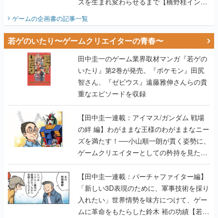
ズを生まれ変わらせるまで【橋野桂インタ
ビュー】
ゲームの企画書
の記事一覧
若ゲのいたり〜ゲームクリエイターの青春〜
田中圭一のゲーム業界取材マンガ『若ゲの
いたり』第2巻が発売。『ポケモン』田尻
智さん、『ゼビウス』遠藤雅伸さんらの貴
重なエピソードを収録
【田中圭一連載：アイマス/ガンダム 戦場
の絆 編】わがままな王様のわがままなニー
ズを満たす！──小山順一朗が貫く姿勢に、
ゲームクリエイターとしての矜持を見た
【若ゲのいたり最終回】
【田中圭一連載：バーチャファイター編】
「新しい3D表現のために、軍事技術を採り
入れたい」世界情勢を味方につけて、ゲー
ムに革命をもたらした鈴木 裕の功績【若ゲ