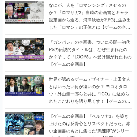
なにが、人を「ロマンシング」させるの
か？『ロマサガ2』当時の企画書とキャラ
設定画から迫る、河津秋敏がRPGに生み出
した「ロマン」の正体とは【ゲームの企画
書】
『ガンパレ』の企画書、ついに公開━初代
PSの伝説的タイトルは、なぜ生まれたの
か？そして『LOOP8』へ受け継がれたもの
【ゲームの企画書】
世界が認めるゲームデザイナー・上田文人
とはいったい何が凄いのか？ ヨコオタロ
ウ・外山圭一郎らと共に『ICO』に込めら
れたこだわりを語り尽くす！【ゲームの企
画書】
【ゲームの企画書】『ペルソナ3』を築き
上げたのは反骨心とリスペクトだった。赤
い企画書のもとに集った“愚連隊”がシリー