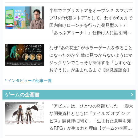
うこだわりをプロデューサーに聞いた
半年でアプリストアをオープン？ スマホア
プリの“代替ストア”として、わずか6ヵ月で
国内向けローンチを行った発見型ストア
『あっぷアリーナ！』仕掛け人に話を聞い
てみた
なぜ “あの花王” がホラーゲームを作ること
になったのか？ 敵に見つからないようにマ
ジックリンでこっそり掃除する『しずかな
おそうじ』が生まれるまで【開発座談会】
インタビュー
の記事一覧
ゲームの企画書
『アビス』は、ひとつの奇跡だった──膨大
な開発資料とともに『テイルズ オブ ジ ア
ビス』開発陣に聞く、「生まれた意味を知
るRPG」が生まれた理由【ゲームの企画
書】