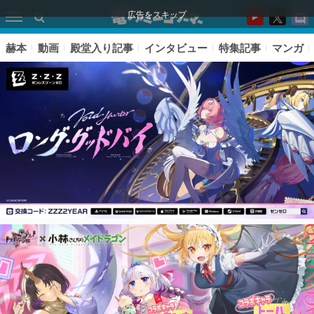
広告をスキップ
赫本
動画
殿堂入り記事
インタビュー
特集記事
マンガ
ピックアップ
電ファミのいま読まれている記事ランキング
アプリセール情報