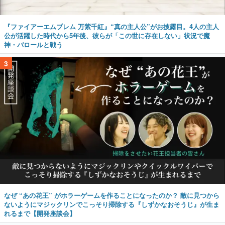
『ファイアーエムブレム 万紫千紅』“真の主人公”がお披露目。4人の主人
公が活躍した時代から5年後、彼らが「この世に存在しない」状況で魔
神・バロールと戦う
3
なぜ “あの花王” がホラーゲームを作ることになったのか？ 敵に見つから
ないようにマジックリンでこっそり掃除する『しずかなおそうじ』が生ま
れるまで【開発座談会】