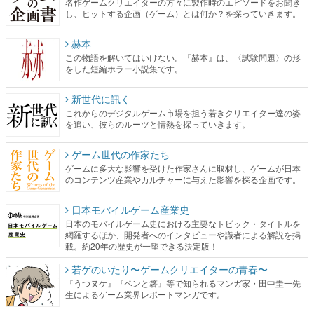
名作ゲームクリエイターの方々に製作時のエピソードをお聞き
し、ヒットする企画（ゲーム）とは何か？を探っていきます。
赫本
この物語を解いてはいけない。『赫本』は、〈試験問題〉の形
をした短編ホラー小説集です。
新世代に訊く
これからのデジタルゲーム市場を担う若きクリエイター達の姿
を追い、彼らのルーツと情熱を探っていきます。
ゲーム世代の作家たち
ゲームに多大な影響を受けた作家さんに取材し、ゲームが日本
のコンテンツ産業やカルチャーに与えた影響を探る企画です。
日本モバイルゲーム産業史
日本のモバイルゲーム史における主要なトピック・タイトルを
網羅するほか、開発者へのインタビューや識者による解説を掲
載。約20年の歴史が一望できる決定版！
若ゲのいたり〜ゲームクリエイターの青春〜
『うつヌケ』『ペンと箸』等で知られるマンガ家・田中圭一先
生によるゲーム業界レポートマンガです。