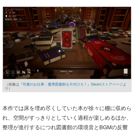
（画像は
『司書のお仕事：魔導図書館を片付けろ！』Steamストアページ
よ
り）
本作では床を埋め尽くしていた本が徐々に棚に収めら
れ、空間がすっきりとしていく過程が楽しめるほか、
整理が進行するにつれ図書館の環境音とBGMの反響