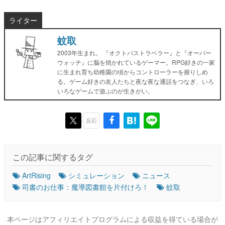
ライター
蚊取
2003年生まれ。 『オクトパストラベラー』と『オーバー
ウォッチ』に脳を焼かれているゲーマー。RPG好きの一家
に生まれ育ち幼稚園の頃からコントローラーを握りしめ
る。ゲーム好きの友人たちと夜な夜な通話をつなぎ、いろ
いろなゲームで遊ぶのが生きがい。
反応
この記事に関するタグ
ArtRising
シミュレーション
ニュース
司書のお仕事：魔導図書館を片付けろ！
蚊取
本ページはアフィリエイトプログラムによる収益を得ている場合が