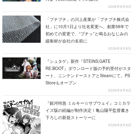
2026年8月6日
「プチプチ」の川上産業が「プチプチ株式会
社」に10月1日より社名変更へ。創業58年で
初めての変更で、“プチッ”と鳴るおなじみの
緩衝材が会社の名前に
2026年8月6日
『シュタゲ』新作『STEINS;GATE
RE:BOOT』ダウンロード版の予約受付がスタ
ート、ニンテンドーストアとSteamにて。PS
Storeもオープン
2026年8月6日
『銀河特急 ミルキー☆サブウェイ』コミカラ
イズ版の続編が制作決定！亀山陽平監督書き
下ろしの新規ストーリーに
2026年8月6日