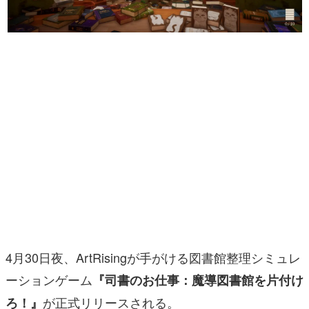
マンガ
女性向け
アプリレビュー
その他
電ファミニコゲーマーとは？
運営：株式会社マレ
4月30日夜、ArtRisingが手がける図書館整理シミュレ
ーションゲーム
『司書のお仕事：魔導図書館を片付け
が正式リリースされる。
ろ！』