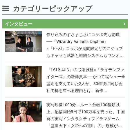
カテゴリーピックアップ
インタビュー
作り込みのすさまじさにコラボ先も驚嘆
──『Wizardry Variants Daphne』
×『FFXI』コラボが期間限定なのにジョブ
もキャラも武器も戦闘システムもワンオフ
で作り込まれた理由を両ディレクターに聞
く
『TATSUJIN』の弓削雅稔×『ライデンファ
イターズ』の齋藤貴幸──かつて縦シュー全
盛期を支えていた2人が、30年後に同じ会
社で机を並べる理由とは。新作
『TATSUJIN EXTREME』で初タッグを組
んだレジェンド2人に訊く開発秘話
実写映像1000分、ルート分岐100種類以
上。配信開始5日で100万本を売った、中国
発の実写インタラクティブドラマゲーム
『盛世天下：女帝への道II』の、規模が違