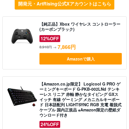
開発元・ArtRising公式Xアカウントはこちら
【純正品】Xbox ワイヤレス コントローラー
(カーボンブラック)
12%OFF
7,866円
8,910円
→
Amazonで購入
【Amazon.co.jp限定】 Logicool G PRO ゲ
ーミングキーボード G-PKB-002LNd テンキ
ーレス リニア 赤軸 静かなタイピング GXス
イッチ 有線 ゲーミング メカニカルキーボー
ド 日本語配列 LIGHTSYNC RGB 充電 着脱式
ケーブル 国内正規品 ※Amazon限定の壁紙ダ
ウンロード付き
24%OFF