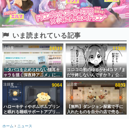
インタビュー
連載・特集一覧
殿堂入り記事
いま読まれている記事
SNS拡散数が数千以上！ ページビュー数万以上！ などな
ど。多くの人々に読まれた、電ファミ渾身の“殿堂入り”記
事をまとめました。
注目度
24519
注目度
11308
ゲームの企画書
名作ゲームクリエイターの方々に製作時のエピソードをお
聞きし、ヒットする企画（ゲーム）とは何か？を探ってい
「タバコを止められない猫耳キ
コロコロ初のゆるかわ4コマ『ま
きます。
ャラを描く深夜枠アニメ」に視
だサ終しないんですか？』公開
赫本
聴者の一部から批判意見。違法
スタート。主人公は新入社員の
この物語を解いてはいけない。『赫本』は、〈試験問題〉
注目度
9064
注目度
8833
薬物の使用と思わしき描写も含
侘石ダイヤ、ゲーム会社を舞台
の形をした短編ホラー小説集です。
めて、BPOが議論を交わす
にトラブルへ対応する社員たち
を描く
新世代に訊く
ハローキティやポムポムプリン
【無料】ダンジョン探索で手に
これからのデジタルゲーム市場を担う若きクリエイター達
の姿を追い、彼らのルーツと情熱を探っていきます。
と眠れる睡眠サポートアプリ
入れたものを自分の店で売るゲ
『ゆめたび』が配信中。キャラ
ーム『Moonlighter』がSteam
ごとのASMRや目覚ましアラー
にて無料配布中！続編
ゲーム世代の作家たち
ホーム
ニュース
ムも搭載
『Moonlighter 2』の9月2日正
ゲームに多大な影響を受けた作家さんに取材し、ゲームが