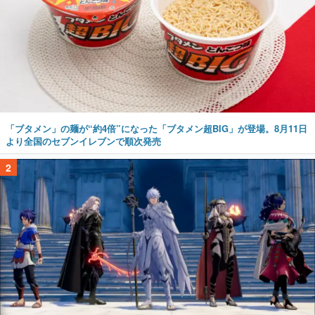
「ブタメン」の麺が“約4倍”になった「ブタメン超BIG」が登場。8月11日
より全国のセブンイレブンで順次発売
2