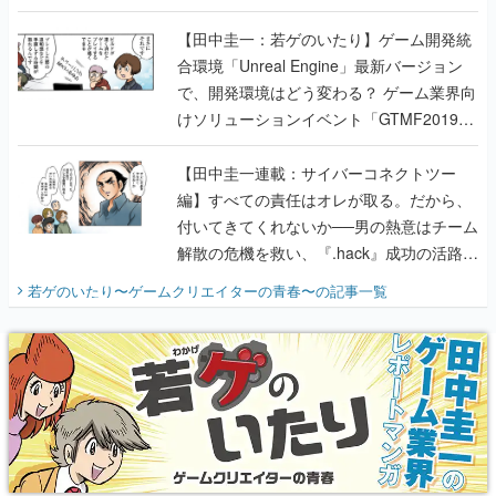
のいたり】
【田中圭一：若ゲのいたり】ゲーム開発統
合環境「Unreal Engine」最新バージョン
で、開発環境はどう変わる？ ゲーム業界向
けソリューションイベント「GTMF2019」
に行って、より理解を深めよう【PR】
【田中圭一連載：サイバーコネクトツー
編】すべての責任はオレが取る。だから、
付いてきてくれないか──男の熱意はチーム
解散の危機を救い、『.hack』成功の活路を
開く。業界の快男児・松山 洋に流れる血は
若ゲのいたり〜ゲームクリエイターの青春〜
の記事一覧
『少年ジャンプ』色だった【若ゲのいた
り】