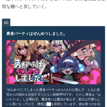
切な棚へと戻していく。
AD
勇者パーティはぜんめつしました。
“ぜんめつ”してしまった勇者パーティから1人だけ選んで、ともに迷
宮からの脱出を目指すダンジョン探索RPGです。 ただし勇者は「は
い/いいえ」しか喋れず、魔法使いは魔法が使えず、戦士は可愛らし
い人形になっていて、僧侶は██を崇拝しています。誰を救うのかを