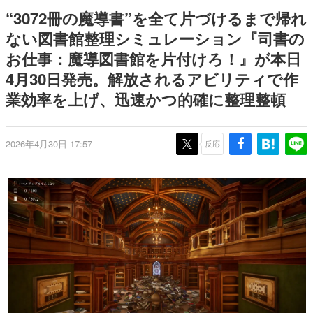
式リリースを記念したキャンペ
日本のコンテンツ産業やカルチャーに与えた影響を探る企
“3072冊の魔導書”を全て片づけるまで帰れ
ーン
画です。
ない図書館整理シミュレーション『司書の
日本モバイルゲーム産業史
お仕事：魔導図書館を片付けろ！』が本日
日本のモバイルゲーム史における主要なトピック・タイト
ルを網羅するほか、開発者へのインタビューや識者による
4月30日発売。解放されるアビリティで作
解説を掲載。約20年の歴史が一望できる決定版！
業効率を上げ、迅速かつ的確に整理整頓
若ゲのいたり〜ゲームクリエイターの青春〜
『うつヌケ』『ペンと箸』等で知られるマンガ家・田中圭
一先生によるゲーム業界レポートマンガです。
2026年4月30日 17:57
反応
なんでゲームは面白い？
ゲーム開発者・hamatsu氏がゲームの魅力を画面や操作の
具体的な形から解き明かしていく、硬派で骨太な評論連載
です。
ゲームが変えた日本語
「経験値」「裏技」「ラスボス」… ゲームにまつわる言葉
の起源や用法の変遷を、コンピューター文化史研究家・タ
イニーP氏が徹底調査。
カテゴリ
特集記事