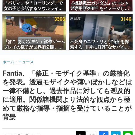
「パリィ」や「ローリング」で
『機動戦士ガンダム』の「シャ
女の子と会話するソウルライク
ア専用ザクⅡ」をイメージした
インタビュー
恋愛ゲーム『小早川さんはソウ
散水ホースリールが予約開始。
注目度
3366
注目度
3146
ルライク』無料公開。返事に失
本体にはシャアのパーソナルマ
連載・特集一覧
敗すると「YOU DIED」
ークやジオン公国軍のエンブレ
ム、型式番号などを配置
殿堂入り記事
SNS拡散数が数千以上！ ページビュー数万以上！ などな
『ぽこ あ ポケモン』試作ゲーム
不死身のニワトリと宇宙船を探
ど。多くの人々に読まれた、電ファミ渾身の“殿堂入り”記
プレイの様子が世界初公開、貴
索する“非常に好評”なサバイバ
事をまとめました。
重な企画書の一部も見れちゃ
ルゲーム『Breathedge』が無
う。ゲームフリーク・大森滋氏
料で配布中。入手できる期間は8
ゲームの企画書
ホーム
ニュース
が開発秘話を語る動画がゲーム
月10日まで
名作ゲームクリエイターの方々に製作時のエピソードをお
聞きし、ヒットする企画（ゲーム）とは何か？を探ってい
フリーク公式YouTubeで公開中
Fantia、「修正・モザイク基準」の厳格化
きます。
を発表。透過モザイクや薄いぼかしなどは
赫本
この物語を解いてはいけない。『赫本』は、〈試験問題〉
一律不備とし、過去作品に対しても遡及的
の形をした短編ホラー小説集です。
に適用。関係諸機関より法的な観点から極
めて厳格な指導・指摘を受けていることが
新世代に訊く
これからのデジタルゲーム市場を担う若きクリエイター達
背景
の姿を追い、彼らのルーツと情熱を探っていきます。
ゲーム世代の作家たち
ゲームに多大な影響を受けた作家さんに取材し、ゲームが