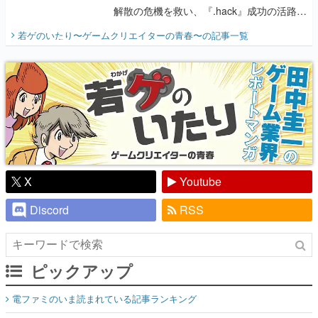
解散の危機を救い、『.hack』成功の活路を
開く。業界の快男児・松山 洋に流れる血は
若ゲのいたり〜ゲームクリエイターの青春〜
の記事一覧
『少年ジャンプ』色だった【若ゲのいた
り】
X
Youtube
Discord
RSS
ピックアップ
電ファミのいま読まれている記事ランキング