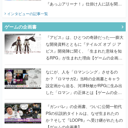
『あっぷアリーナ！』仕掛け人に話を聞い
てみた
インタビュー
の記事一覧
ゲームの企画書
『アビス』は、ひとつの奇跡だった──膨大
な開発資料とともに『テイルズ オブ ジ ア
ビス』開発陣に聞く、「生まれた意味を知
るRPG」が生まれた理由【ゲームの企画
書】
なにが、人を「ロマンシング」させるの
か？『ロマサガ2』当時の企画書とキャラ
設定画から迫る、河津秋敏がRPGに生み出
した「ロマン」の正体とは【ゲームの企画
書】
『ガンパレ』の企画書、ついに公開━初代
PSの伝説的タイトルは、なぜ生まれたの
か？そして『LOOP8』へ受け継がれたもの
【ゲームの企画書】