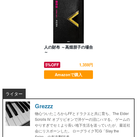
人の財布 ～高畑朋子の場合
～
5%OFF
1,359円
Amazonで購入
ライター
Grezzz
物心ついたころからFFとドラクエと共に育ち、The Elder
Scrolls IV: オブリビオンで洋ゲーの沼にハマる。 ゲームの
やりすぎでセミより長い地下生活を送っていたが、最近社
会にリスポーンした。 ローグライクTCG「Slay the
Spire」の有志翻訳者。