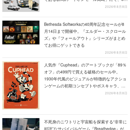
11日から8月20日までの期間限定で開催予定
2026年8月8日
Bethesda Softworksの40周年記念セールが8
月14日まで開催中。『エルダー・スクロール
ズ』や『フォールアウト』シリーズがまとめ
てお得にゲットできる
2026年8月8日
人気作『Cuphead』のアートブックが「89％
オフ」の499円で買える破格のセール中。
1930年代風のビジュアルが特徴的なアクショ
ンゲームの初期コンセプトやボスキャラ、ス
テージのイラストも収録
2026年8月8日
不死身のニワトリと宇宙船を探索する“非常に
好評”なサバイバルゲーム『Breathedge』が