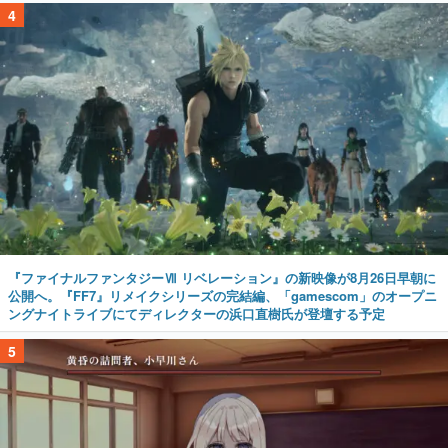
4
『ファイナルファンタジーⅦ リベレーション』の新映像が8月26日早朝に
公開へ。『FF7』リメイクシリーズの完結編、「gamescom」のオープニ
ングナイトライブにてディレクターの浜口直樹氏が登壇する予定
5