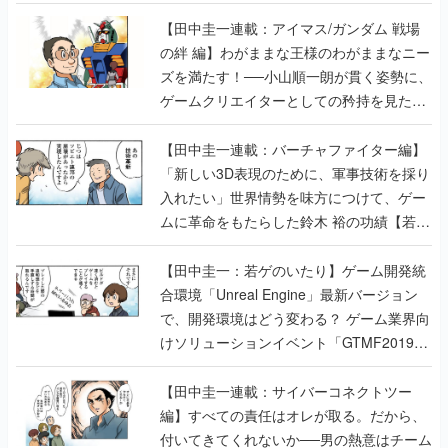
【田中圭一連載：アイマス/ガンダム 戦場
の絆 編】わがままな王様のわがままなニー
ズを満たす！──小山順一朗が貫く姿勢に、
ゲームクリエイターとしての矜持を見た
【若ゲのいたり最終回】
【田中圭一連載：バーチャファイター編】
「新しい3D表現のために、軍事技術を採り
入れたい」世界情勢を味方につけて、ゲー
ムに革命をもたらした鈴木 裕の功績【若ゲ
のいたり】
【田中圭一：若ゲのいたり】ゲーム開発統
合環境「Unreal Engine」最新バージョン
で、開発環境はどう変わる？ ゲーム業界向
けソリューションイベント「GTMF2019」
に行って、より理解を深めよう【PR】
【田中圭一連載：サイバーコネクトツー
編】すべての責任はオレが取る。だから、
付いてきてくれないか──男の熱意はチーム