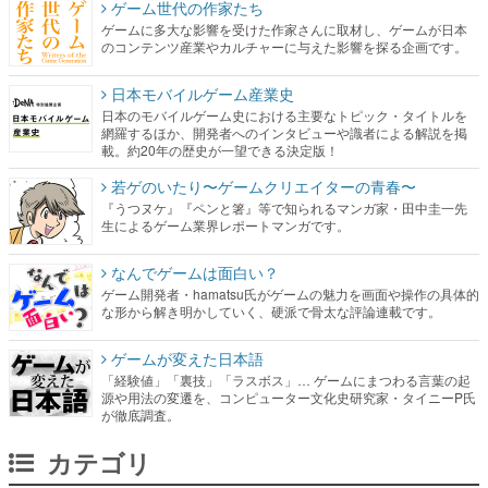
ゲーム世代の作家たち
ゲームに多大な影響を受けた作家さんに取材し、ゲームが日本
のコンテンツ産業やカルチャーに与えた影響を探る企画です。
日本モバイルゲーム産業史
日本のモバイルゲーム史における主要なトピック・タイトルを
網羅するほか、開発者へのインタビューや識者による解説を掲
載。約20年の歴史が一望できる決定版！
若ゲのいたり〜ゲームクリエイターの青春〜
『うつヌケ』『ペンと箸』等で知られるマンガ家・田中圭一先
生によるゲーム業界レポートマンガです。
なんでゲームは面白い？
ゲーム開発者・hamatsu氏がゲームの魅力を画面や操作の具体的
な形から解き明かしていく、硬派で骨太な評論連載です。
ゲームが変えた日本語
「経験値」「裏技」「ラスボス」… ゲームにまつわる言葉の起
源や用法の変遷を、コンピューター文化史研究家・タイニーP氏
が徹底調査。
カテゴリ