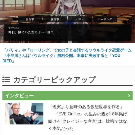
「パリィ」や「ローリング」で女の子と会話するソウルライク恋愛ゲーム
『小早川さんはソウルライク』無料公開。返事に失敗すると「YOU
DIED」
カテゴリーピックアップ
インタビュー
「現実より意味のある仮想世界を作る」
──『EVE Online』の生みの親が18年掲げ
続ける”クレイジーな宣言”は、比喩ではな
く本気だった