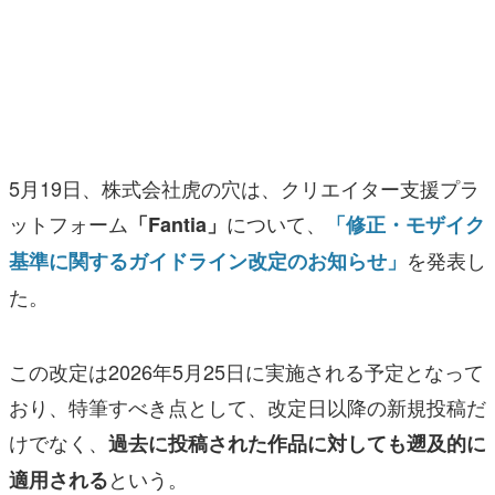
マンガ
女性向け
アプリレビュー
その他
5月19日、株式会社虎の穴は、クリエイター支援プラ
ットフォーム
について
、
「Fantia」
「修正・モザイク
電ファミニコゲーマーとは？
を発表し
基準に関するガイドライン改定のお知らせ」
運営：株式会社マレ
た
。
この改定は2026年5月25日に実施される予定となって
おり、特筆すべき点として、改定日以降の新規投稿だ
けでなく、
過去に投稿された作品に対しても遡及的に
という。
適用される