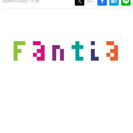
2026年5月20日 11:26
反応
日本のコンテンツ産業やカルチャーに与えた影響を探る企
画です。
日本モバイルゲーム産業史
日本のモバイルゲーム史における主要なトピック・タイト
ルを網羅するほか、開発者へのインタビューや識者による
解説を掲載。約20年の歴史が一望できる決定版！
若ゲのいたり〜ゲームクリエイターの青春〜
『うつヌケ』『ペンと箸』等で知られるマンガ家・田中圭
一先生によるゲーム業界レポートマンガです。
なんでゲームは面白い？
ゲーム開発者・hamatsu氏がゲームの魅力を画面や操作の
具体的な形から解き明かしていく、硬派で骨太な評論連載
です。
ゲームが変えた日本語
「経験値」「裏技」「ラスボス」… ゲームにまつわる言葉
の起源や用法の変遷を、コンピューター文化史研究家・タ
イニーP氏が徹底調査。
カテゴリ
特集記事