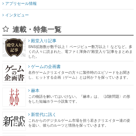
アプリセール情報
インタビュー
連載・特集一覧
殿堂入り記事
SNS拡散数が数千以上！ ページビュー数万以上！ などなど。多
くの人々に読まれた、電ファミ渾身の“殿堂入り”記事をまとめま
した。
ゲームの企画書
名作ゲームクリエイターの方々に製作時のエピソードをお聞き
し、ヒットする企画（ゲーム）とは何か？を探っていきます。
赫本
この物語を解いてはいけない。『赫本』は、〈試験問題〉の形
をした短編ホラー小説集です。
新世代に訊く
これからのデジタルゲーム市場を担う若きクリエイター達の姿
を追い、彼らのルーツと情熱を探っていきます。