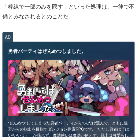
「棒線で一部のみを隠す」といった処理は、一律で不
備とみなされるとのことだ
。
AD
勇者パーティはぜんめつしました。
“ぜんめつ”してしまった勇者パーティから1人だけ選んで、ともに迷
宮からの脱出を目指すダンジョン探索RPGです。 ただし勇者は「は
い/いいえ」しか喋れず、魔法使いは魔法が使えず、戦士は可愛らし