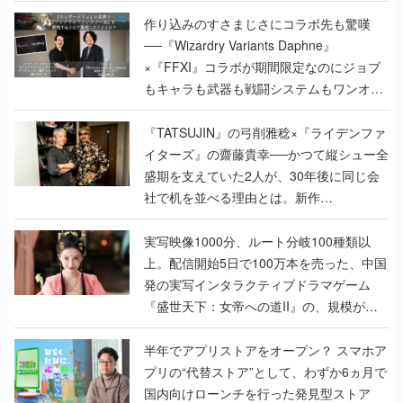
作り込みのすさまじさにコラボ先も驚嘆
──『Wizardry Variants Daphne』
×『FFXI』コラボが期間限定なのにジョブ
もキャラも武器も戦闘システムもワンオフ
で作り込まれた理由を両ディレクターに聞
く
『TATSUJIN』の弓削雅稔×『ライデンファ
イターズ』の齋藤貴幸──かつて縦シュー全
盛期を支えていた2人が、30年後に同じ会
社で机を並べる理由とは。新作
『TATSUJIN EXTREME』で初タッグを組
んだレジェンド2人に訊く開発秘話
実写映像1000分、ルート分岐100種類以
上。配信開始5日で100万本を売った、中国
発の実写インタラクティブドラマゲーム
『盛世天下：女帝への道II』の、規模が違
うこだわりをプロデューサーに聞いた
半年でアプリストアをオープン？ スマホア
プリの“代替ストア”として、わずか6ヵ月で
国内向けローンチを行った発見型ストア