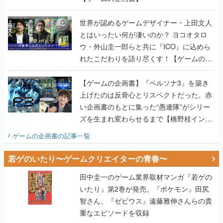
世界が認めるゲームデザイナー・上田文人
とはいったい何が凄いのか？ ヨコオタロ
ウ・外山圭一郎らと共に『ICO』に込めら
れたこだわりを語り尽くす！【ゲームの企
画書】
【ゲームの企画書】『ペルソナ3』を築き
上げたのは反骨心とリスペクトだった。赤
い企画書のもとに集った“愚連隊”がシリー
ズを生まれ変わらせるまで【橋野桂インタ
ビュー】
ゲームの企画書
の記事一覧
若ゲのいたり〜ゲームクリエイターの青春〜
田中圭一のゲーム業界取材マンガ『若ゲの
いたり』第2巻が発売。『ポケモン』田尻
智さん、『ゼビウス』遠藤雅伸さんらの貴
重なエピソードを収録