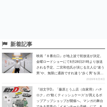
新着記事
映画『８番出口』が地上波で初放送が決定。
金曜ロードショーにて8月28日21時より放送
される予定。二宮和也氏が演じる主人公“迷う
男”や、無限に通路ですれ違う“歩く男”を演じ
る河内大和氏の迫真の演技は必見
2026年8月8日
『頭文字D』「藤原とうふ店（自家用）ハチ
ロク」の“動くティッシュケース”が買えるポ
ップアップショップが開催へ。マンガの舞台
である群馬の「イオンモール高崎」にて、8月