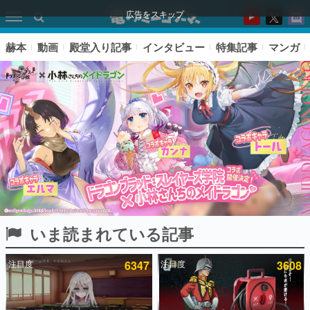
広告をスキップ
赫本
動画
殿堂入り記事
インタビュー
特集記事
マンガ
いま読まれている記事
ピックアップ
注目度
6347
注目度
3608
電ファミのいま読まれている記事ランキング
アプリセール情報