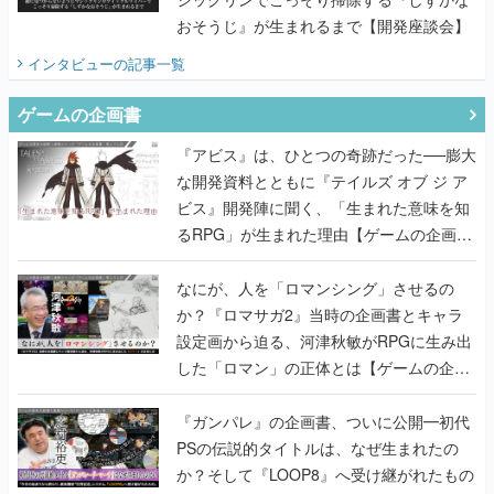
おそうじ』が生まれるまで【開発座談会】
インタビュー
の記事一覧
ゲームの企画書
『アビス』は、ひとつの奇跡だった──膨大
な開発資料とともに『テイルズ オブ ジ ア
ビス』開発陣に聞く、「生まれた意味を知
るRPG」が生まれた理由【ゲームの企画
書】
なにが、人を「ロマンシング」させるの
か？『ロマサガ2』当時の企画書とキャラ
設定画から迫る、河津秋敏がRPGに生み出
した「ロマン」の正体とは【ゲームの企画
書】
『ガンパレ』の企画書、ついに公開━初代
PSの伝説的タイトルは、なぜ生まれたの
か？そして『LOOP8』へ受け継がれたもの