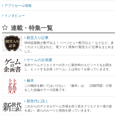
アプリセール情報
インタビュー
連載・特集一覧
殿堂入り記事
SNS拡散数が数千以上！ ページビュー数万以上！ などなど。多
くの人々に読まれた、電ファミ渾身の“殿堂入り”記事をまとめま
した。
ゲームの企画書
名作ゲームクリエイターの方々に製作時のエピソードをお聞き
し、ヒットする企画（ゲーム）とは何か？を探っていきます。
赫本
この物語を解いてはいけない。『赫本』は、〈試験問題〉の形
をした短編ホラー小説集です。
新世代に訊く
これからのデジタルゲーム市場を担う若きクリエイター達の姿
を追い、彼らのルーツと情熱を探っていきます。