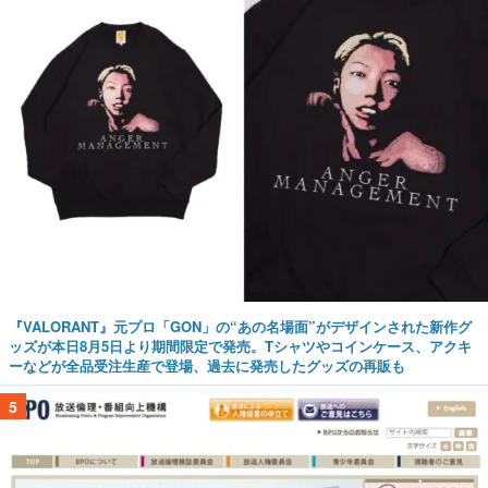
『VALORANT』元プロ「GON」の“あの名場面”がデザインされた新作グ
ッズが本日8月5日より期間限定で発売。Tシャツやコインケース、アクキ
ーなどが全品受注生産で登場、過去に発売したグッズの再販も
5