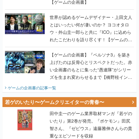
【ゲームの企画書】
世界が認めるゲームデザイナー・上田文人
とはいったい何が凄いのか？ ヨコオタロ
ウ・外山圭一郎らと共に『ICO』に込めら
れたこだわりを語り尽くす！【ゲームの企
画書】
【ゲームの企画書】『ペルソナ3』を築き
上げたのは反骨心とリスペクトだった。赤
い企画書のもとに集った“愚連隊”がシリー
ズを生まれ変わらせるまで【橋野桂インタ
ビュー】
ゲームの企画書
の記事一覧
若ゲのいたり〜ゲームクリエイターの青春〜
田中圭一のゲーム業界取材マンガ『若ゲの
いたり』第2巻が発売。『ポケモン』田尻
智さん、『ゼビウス』遠藤雅伸さんらの貴
重なエピソードを収録