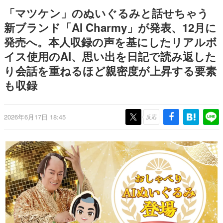
日本のコンテンツ産業やカルチャーに与えた影響を探る企
「マツケン」のぬいぐるみと話せちゃう
画です。
新ブランド「AI Charmy」が発表、12月に
日本モバイルゲーム産業史
発売へ。本人収録の声を基にしたリアルボ
日本のモバイルゲーム史における主要なトピック・タイト
ルを網羅するほか、開発者へのインタビューや識者による
イス使用のAI、思い出を日記で読み返した
解説を掲載。約20年の歴史が一望できる決定版！
り会話を重ねるほど親密度が上昇する要素
若ゲのいたり〜ゲームクリエイターの青春〜
『うつヌケ』『ペンと箸』等で知られるマンガ家・田中圭
も収録
一先生によるゲーム業界レポートマンガです。
なんでゲームは面白い？
2026年6月17日 18:45
反応
ゲーム開発者・hamatsu氏がゲームの魅力を画面や操作の
具体的な形から解き明かしていく、硬派で骨太な評論連載
です。
ゲームが変えた日本語
「経験値」「裏技」「ラスボス」… ゲームにまつわる言葉
の起源や用法の変遷を、コンピューター文化史研究家・タ
イニーP氏が徹底調査。
カテゴリ
特集記事