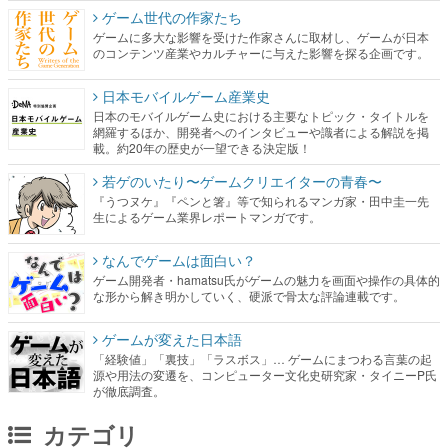
ゲーム世代の作家たち
ゲームに多大な影響を受けた作家さんに取材し、ゲームが日本
のコンテンツ産業やカルチャーに与えた影響を探る企画です。
日本モバイルゲーム産業史
日本のモバイルゲーム史における主要なトピック・タイトルを
網羅するほか、開発者へのインタビューや識者による解説を掲
載。約20年の歴史が一望できる決定版！
若ゲのいたり〜ゲームクリエイターの青春〜
『うつヌケ』『ペンと箸』等で知られるマンガ家・田中圭一先
生によるゲーム業界レポートマンガです。
なんでゲームは面白い？
ゲーム開発者・hamatsu氏がゲームの魅力を画面や操作の具体的
な形から解き明かしていく、硬派で骨太な評論連載です。
ゲームが変えた日本語
「経験値」「裏技」「ラスボス」… ゲームにまつわる言葉の起
源や用法の変遷を、コンピューター文化史研究家・タイニーP氏
が徹底調査。
カテゴリ