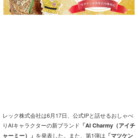
マンガ
女性向け
アプリレビュー
その他
電ファミニコゲーマーとは？
運営：株式会社マレ
レック株式会社は6月17日、公式IPと話せるおしゃべ
りAIキャラクターの新ブランド
「AI Charmy（アイチ
を発表した。また、第1弾は
ャーミー）」
「マツケン