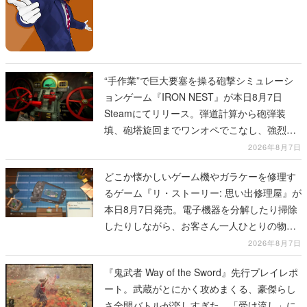
“手作業”で巨大要塞を操る砲撃シミュレーシ
ョンゲーム『IRON NEST』が本日8月7日
Steamにてリリース。弾道計算から砲弾装
填、砲塔旋回までワンオペでこなし、強烈な
一撃をブチかませるロマンある作品
2026年8月7日
どこか懐かしいゲーム機やガラケーを修理す
るゲーム『リ・ストーリー: 思い出修理屋』が
本日8月7日発売。電子機器を分解したり掃除
したりしながら、お客さん一人ひとりの物語
に耳を傾ける
2026年8月7日
『鬼武者 Way of the Sword』先行プレイレポ
ート。武蔵がとにかく攻めまくる、豪傑らし
さ全開バトルが楽しすぎた。「受け流し」に