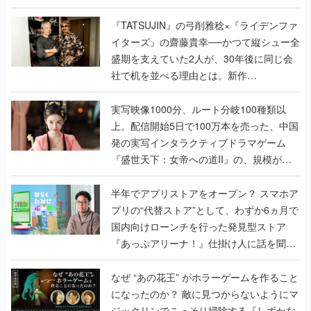
で作り込まれた理由を両ディレクターに聞
く
『TATSUJIN』の弓削雅稔×『ライデンファ
イターズ』の齋藤貴幸──かつて縦シュー全
盛期を支えていた2人が、30年後に同じ会
社で机を並べる理由とは。新作
『TATSUJIN EXTREME』で初タッグを組
んだレジェンド2人に訊く開発秘話
実写映像1000分、ルート分岐100種類以
上。配信開始5日で100万本を売った、中国
発の実写インタラクティブドラマゲーム
『盛世天下：女帝への道II』の、規模が違
うこだわりをプロデューサーに聞いた
半年でアプリストアをオープン？ スマホア
プリの“代替ストア”として、わずか6ヵ月で
国内向けローンチを行った発見型ストア
『あっぷアリーナ！』仕掛け人に話を聞い
てみた
なぜ “あの花王” がホラーゲームを作ること
になったのか？ 敵に見つからないようにマ
ジックリンでこっそり掃除する『しずかな