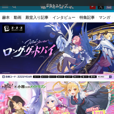
広告をスキップ
赫本
動画
殿堂入り記事
インタビュー
特集記事
マンガ
ピックアップ
電ファミのいま読まれている記事ランキング
アプリセール情報