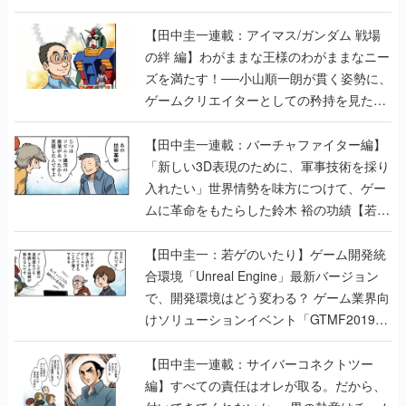
【田中圭一連載：アイマス/ガンダム 戦場
の絆 編】わがままな王様のわがままなニー
ズを満たす！──小山順一朗が貫く姿勢に、
ゲームクリエイターとしての矜持を見た
【若ゲのいたり最終回】
【田中圭一連載：バーチャファイター編】
「新しい3D表現のために、軍事技術を採り
入れたい」世界情勢を味方につけて、ゲー
ムに革命をもたらした鈴木 裕の功績【若ゲ
のいたり】
【田中圭一：若ゲのいたり】ゲーム開発統
合環境「Unreal Engine」最新バージョン
で、開発環境はどう変わる？ ゲーム業界向
けソリューションイベント「GTMF2019」
に行って、より理解を深めよう【PR】
【田中圭一連載：サイバーコネクトツー
編】すべての責任はオレが取る。だから、