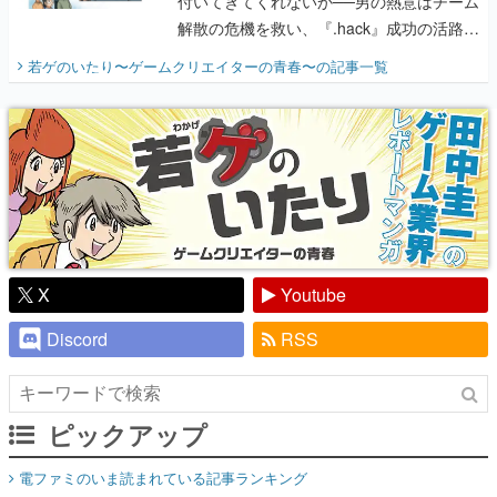
付いてきてくれないか──男の熱意はチーム
解散の危機を救い、『.hack』成功の活路を
開く。業界の快男児・松山 洋に流れる血は
若ゲのいたり〜ゲームクリエイターの青春〜
の記事一覧
『少年ジャンプ』色だった【若ゲのいた
り】
X
Youtube
Discord
RSS
ピックアップ
電ファミのいま読まれている記事ランキング