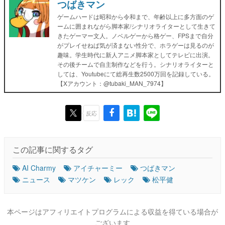
つばきマン
ゲームハードは昭和から令和まで、年齢以上に多方面のゲ
ームに囲まれながら脚本家/シナリオライターとして生きて
きたゲーマー文人。ノベルゲーから格ゲー、FPSまで自分
がプレイせねば気が済まない性分で、ホラゲーは見るのが
趣味。学生時代に新人アニメ脚本家としてテレビに出演。
その後チームで自主制作などを行う。シナリオライターと
しては、Youtubeにて総再生数2500万回を記録している。
【Xアカウント：@tubaki_MAN_7974】
反応
この記事に関するタグ
AI Charmy
アイチャーミー
つばきマン
ニュース
マツケン
レック
松平健
本ページはアフィリエイトプログラムによる収益を得ている場合が
ございます