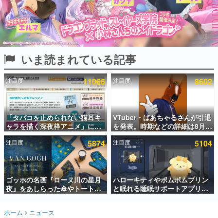
インタビュー
連載・特集一覧
殿堂入り記事
いま読まれている記事
SNS拡散数が数千以上！ ページビュー数万以上！ などな
ど。多くの人々に読まれた、電ファミ渾身の“殿堂入り”記
事をまとめました。
注目度
11066
注目度
8602
ゲームの企画書
名作ゲームクリエイターの方々に製作時のエピソードをお
聞きし、ヒットする企画（ゲーム）とは何か？を探ってい
「タバコを止められない猫耳キ
VTuber・ばあちゃるさんが引退
きます。
ャラを描く深夜枠アニメ」に視
を発表。時期などの詳細は8月9
赫本
聴者の一部から批判意見。違法
日15時からの配信で説明
この物語を解いてはいけない。『赫本』は、〈試験問題〉
注目度
5874
注目度
5104
薬物の使用と思しき描写も含め
の形をした短編ホラー小説集です。
て、BPOが議論を交わす
新世代に訊く
ゴッホの名画『ローヌ川の星月
ハローキティやポムポムプリン
これからのデジタルゲーム市場を担う若きクリエイター達
の姿を追い、彼らのルーツと情熱を探っていきます。
夜』をあしらった傘やトートバ
と眠れる睡眠サポートアプリ
ッグなどが登場。8月7日21時よ
『ゆめたび』が配信中。キャラ
り2日間限定で予約販売
ごとのASMRや目覚ましアラー
ゲーム世代の作家たち
ホーム
ニュース
ムも搭載
ゲームに多大な影響を受けた作家さんに取材し、ゲームが