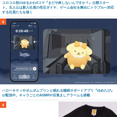
コロコロ初のゆるかわ4コマ『まだサ終しないんですか？』公開スター
ト。主人公は新入社員の侘石ダイヤ、ゲーム会社を舞台にトラブルへ対応
する社員たちを描く
3
ハローキティやポムポムプリンと眠れる睡眠サポートアプリ『ゆめたび』
が配信中。キャラごとのASMRや目覚ましアラームも搭載
4