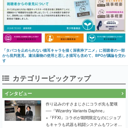
「タバコを止められない猫耳キャラを描く深夜枠アニメ」に視聴者の一部
から批判意見。違法薬物の使用と思しき描写も含めて、BPOが議論を交わ
す
カテゴリーピックアップ
インタビュー
作り込みのすさまじさにコラボ先も驚嘆
──『Wizardry Variants Daphne』
×『FFXI』コラボが期間限定なのにジョブ
もキャラも武器も戦闘システムもワンオフ