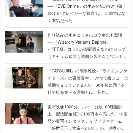
作り込みのすさまじさにコラボ先も驚嘆
──『Wizardry Variants Daphne』
×『FFXI』コラボが期間限定なのにジョブ
もキャラも武器も戦闘システムもワンオフ
で作り込まれた理由を両ディレクターに聞
く
『TATSUJIN』の弓削雅稔×『ライデンファ
イターズ』の齋藤貴幸──かつて縦シュー全
盛期を支えていた2人が、30年後に同じ会
社で机を並べる理由とは。新作
『TATSUJIN EXTREME』で初タッグを組
んだレジェンド2人に訊く開発秘話
実写映像1000分、ルート分岐100種類以
上。配信開始5日で100万本を売った、中国
発の実写インタラクティブドラマゲーム
『盛世天下：女帝への道II』の、規模が違
うこだわりをプロデューサーに聞いた
半年でアプリストアをオープン？ スマホア
プリの“代替ストア”として、わずか6ヵ月で