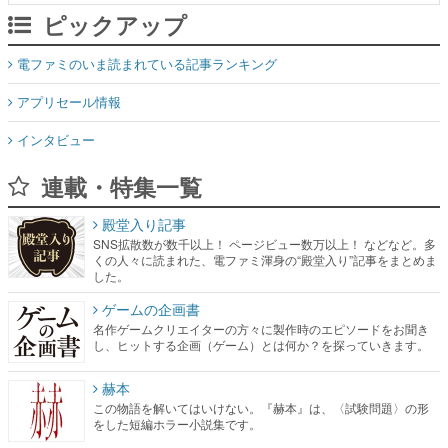
アプリセール情報
インタビュー
連載・特集一覧
殿堂入り記事
SNS拡散数が数千以上！ ページビュー数万以上！ などなど。多
くの人々に読まれた、電ファミ渾身の“殿堂入り”記事をまとめま
した。
ゲームの企画書
名作ゲームクリエイターの方々に製作時のエピソードをお聞き
し、ヒットする企画（ゲーム）とは何か？を探っていきます。
赫本
この物語を解いてはいけない。『赫本』は、〈試験問題〉の形
をした短編ホラー小説集です。
新世代に訊く
これからのデジタルゲーム市場を担う若きクリエイター達の姿
を追い、彼らのルーツと情熱を探っていきます。