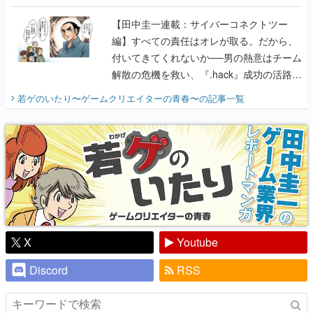
付いてきてくれないか──男の熱意はチーム
解散の危機を救い、『.hack』成功の活路を
開く。業界の快男児・松山 洋に流れる血は
若ゲのいたり〜ゲームクリエイターの青春〜
の記事一覧
『少年ジャンプ』色だった【若ゲのいた
り】
X
Youtube
Discord
RSS
ピックアップ
電ファミのいま読まれている記事ランキング