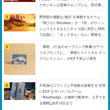
『球ひろいSimulator』が「1件」のウィッ
シュリストをもとにチェコ語に対応しSNS
で話題に。『キングダム・カム』開発元や
チェコのプロ野球選手から称賛の声
4
「東映」の“あのオープニング映像”がアク
リルブロックに。「東映ヒストリカル グッ
ズコレクション」が8月下旬より発売
5
不死身のニワトリと宇宙船を探索する“非常
に好評”なサバイバルゲーム
『Breathedge』が無料で配布中。入手でき
る期間は8月10日まで
すべて見る