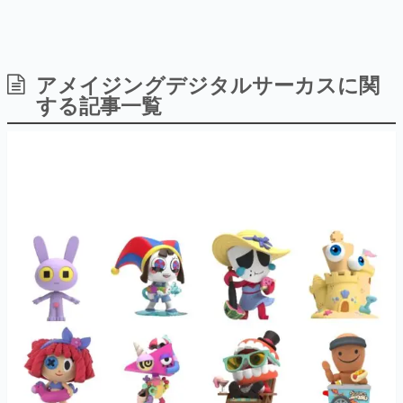
アメイジングデジタルサーカスに関
日本のコンテンツ産業やカルチャーに与えた影響を探る企
画です。
する記事一覧
日本モバイルゲーム産業史
日本のモバイルゲーム史における主要なトピック・タイト
ルを網羅するほか、開発者へのインタビューや識者による
解説を掲載。約20年の歴史が一望できる決定版！
若ゲのいたり〜ゲームクリエイターの青春〜
『うつヌケ』『ペンと箸』等で知られるマンガ家・田中圭
一先生によるゲーム業界レポートマンガです。
なんでゲームは面白い？
ゲーム開発者・hamatsu氏がゲームの魅力を画面や操作の
具体的な形から解き明かしていく、硬派で骨太な評論連載
です。
ゲームが変えた日本語
「経験値」「裏技」「ラスボス」… ゲームにまつわる言葉
の起源や用法の変遷を、コンピューター文化史研究家・タ
イニーP氏が徹底調査。
カテゴリ
特集記事