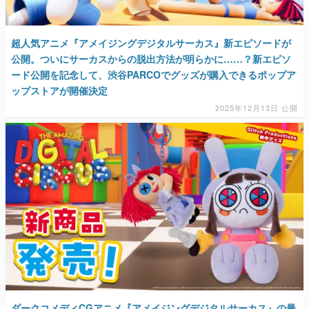
公開。ついにサーカスからの脱出方法が明らかに……？新エピソ
ード公開を記念して、渋谷PARCOでグッズが購入できるポップア
ップストアが開催決定
2025年12月13日 公開
ダークコメディCGアニメ『アメイジングデジタルサーカス』の最
新グッズが登場。エピソード6の公開にあわせて8月16日より予約
開始。ジャックスの着ぐるみを身につけた「ポムニのぬいぐる
み」やミニマムなサイズ感がかわいい「ラガタのぬいぐるみキー