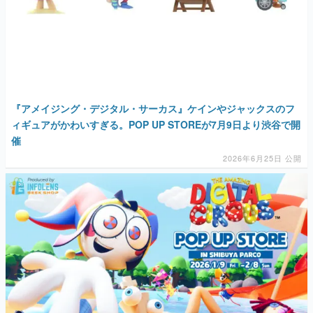
マンガ
女性向け
『アメイジング・デジタル・サーカス』ケインやジャックスのフ
ィギュアがかわいすぎる。POP UP STOREが7月9日より渋谷で開
アプリレビュー
催
その他
2026年6月25日 公開
電ファミニコゲーマーとは？
運営：株式会社マレ
超人気アニメ『アメイジングデジタルサーカス』新エピソードが