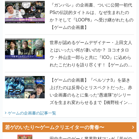
【ゲームの企画書】
世界が認めるゲームデザイナー・上田文人
とはいったい何が凄いのか？ ヨコオタロ
ウ・外山圭一郎らと共に『ICO』に込めら
れたこだわりを語り尽くす！【ゲームの企
画書】
【ゲームの企画書】『ペルソナ3』を築き
上げたのは反骨心とリスペクトだった。赤
い企画書のもとに集った“愚連隊”がシリー
ズを生まれ変わらせるまで【橋野桂インタ
ビュー】
ゲームの企画書
の記事一覧
若ゲのいたり〜ゲームクリエイターの青春〜
田中圭一のゲーム業界取材マンガ『若ゲの
いたり』第2巻が発売。『ポケモン』田尻
智さん、『ゼビウス』遠藤雅伸さんらの貴
重なエピソードを収録