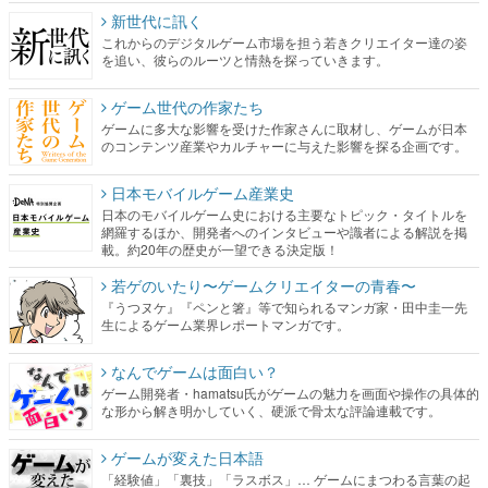
ゲーム世代の作家たち
ゲームに多大な影響を受けた作家さんに取材し、ゲームが日本
のコンテンツ産業やカルチャーに与えた影響を探る企画です。
日本モバイルゲーム産業史
日本のモバイルゲーム史における主要なトピック・タイトルを
網羅するほか、開発者へのインタビューや識者による解説を掲
載。約20年の歴史が一望できる決定版！
若ゲのいたり〜ゲームクリエイターの青春〜
『うつヌケ』『ペンと箸』等で知られるマンガ家・田中圭一先
生によるゲーム業界レポートマンガです。
なんでゲームは面白い？
ゲーム開発者・hamatsu氏がゲームの魅力を画面や操作の具体的
な形から解き明かしていく、硬派で骨太な評論連載です。
ゲームが変えた日本語
「経験値」「裏技」「ラスボス」… ゲームにまつわる言葉の起
源や用法の変遷を、コンピューター文化史研究家・タイニーP氏
が徹底調査。
カテゴリ