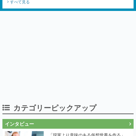
カテゴリーピックアップ
インタビュー
「現実より意味のある仮想世界を作る」
──『EVE Online』の生みの親が18年掲げ
続ける”クレイジーな宣言”は、比喩ではな
く本気だった