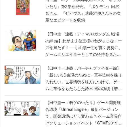
【田中圭一連載：アイマス/ガンダム 戦場
の絆 編】わがままな王様のわがままなニー
ズを満たす！──小山順一朗が貫く姿勢に、
ゲームクリエイターとしての矜持を見た
【若ゲのいたり最終回】
【田中圭一連載：バーチャファイター編】
「新しい3D表現のために、軍事技術を採り
入れたい」世界情勢を味方につけて、ゲー
ムに革命をもたらした鈴木 裕の功績【若ゲ
のいたり】
【田中圭一：若ゲのいたり】ゲーム開発統
合環境「Unreal Engine」最新バージョン
で、開発環境はどう変わる？ ゲーム業界向
けソリューションイベント「GTMF2019」
に行って、より理解を深めよう【PR】
【田中圭一連載：サイバーコネクトツー
編】すべての責任はオレが取る。だから、