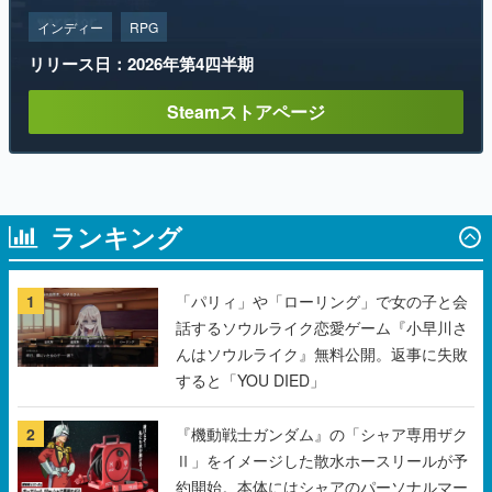
Steamストアページ
ランキング
1
「パリィ」や「ローリング」で女の子と会
話するソウルライク恋愛ゲーム『小早川さ
んはソウルライク』無料公開。返事に失敗
すると「YOU DIED」
2
『機動戦士ガンダム』の「シャア専用ザク
Ⅱ」をイメージした散水ホースリールが予
約開始。本体にはシャアのパーソナルマー
クやジオン公国軍のエンブレム、型式番号
などを配置
3
野球部の過酷な“補欠”を体験するゲーム