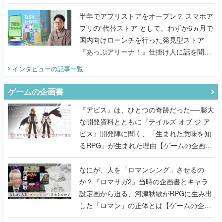
国内向けローンチを行った発見型ストア
『あっぷアリーナ！』仕掛け人に話を聞い
てみた
インタビュー
の記事一覧
ゲームの企画書
『アビス』は、ひとつの奇跡だった──膨大
な開発資料とともに『テイルズ オブ ジ ア
ビス』開発陣に聞く、「生まれた意味を知
るRPG」が生まれた理由【ゲームの企画
書】
なにが、人を「ロマンシング」させるの
か？『ロマサガ2』当時の企画書とキャラ
設定画から迫る、河津秋敏がRPGに生み出
した「ロマン」の正体とは【ゲームの企画
書】
『ガンパレ』の企画書、ついに公開━初代
PSの伝説的タイトルは、なぜ生まれたの
か？そして『LOOP8』へ受け継がれたもの