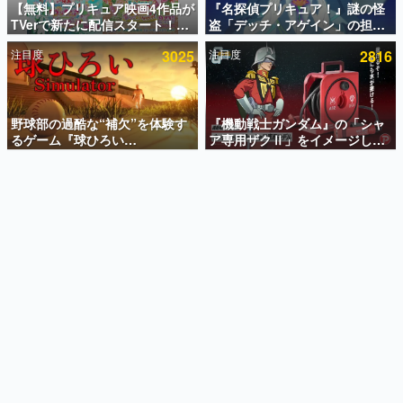
【無料】プリキュア映画4作品が
『名探偵プリキュア！』謎の怪
TVerで新たに配信スタート！な
盗「デッチ・アゲイン」の担当
インタビュー
んと2018年～2024年の映画ほぼ
キャストは天﨑滉平さんと判
注目度
3025
注目度
2816
すべてが見放題に、ぶっちゃけ
明。『Re:ゼロから始める異世
連載・特集一覧
ありえないラインナップ
界生活』オットー役、『ヒプノ
シスマイク』山田三郎役など
殿堂入り記事
SNS拡散数が数千以上！ ページビュー数万以上！ などな
野球部の過酷な“補欠”を体験す
『機動戦士ガンダム』の「シャ
ど。多くの人々に読まれた、電ファミ渾身の“殿堂入り”記
るゲーム『球ひろい
ア専用ザクⅡ」をイメージした
事をまとめました。
Simulator』が「1件」のウィッ
散水ホースリールが予約開始。
シュリストをもとにチェコ語に
本体にはシャアのパーソナルマ
ゲームの企画書
対応しSNSで話題に。『キング
ークやジオン公国軍のエンブレ
名作ゲームクリエイターの方々に製作時のエピソードをお
聞きし、ヒットする企画（ゲーム）とは何か？を探ってい
ダム・カム』開発元やチェコの
ム、型式番号などを配置
きます。
プロ野球選手から称賛の声
赫本
この物語を解いてはいけない。『赫本』は、〈試験問題〉
の形をした短編ホラー小説集です。
新世代に訊く
これからのデジタルゲーム市場を担う若きクリエイター達
の姿を追い、彼らのルーツと情熱を探っていきます。
ゲーム世代の作家たち
ゲームに多大な影響を受けた作家さんに取材し、ゲームが