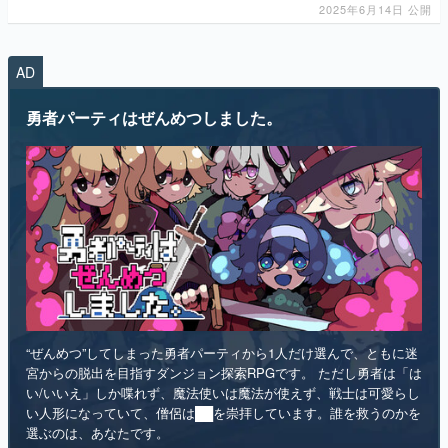
勇者パーティはぜんめつしました。
“ぜんめつ”してしまった勇者パーティから1人だけ選んで、ともに迷
宮からの脱出を目指すダンジョン探索RPGです。 ただし勇者は「は
い/いいえ」しか喋れず、魔法使いは魔法が使えず、戦士は可愛らし
い人形になっていて、僧侶は██を崇拝しています。誰を救うのかを
選ぶのは、あなたです。
インディー
RPG
リリース日：2026年第4四半期