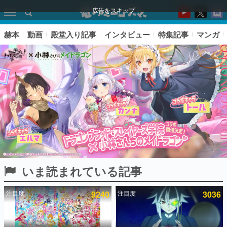
広告をスキップ
赫本
動画
殿堂入り記事
インタビュー
特集記事
マンガ
いま読まれている記事
ピックアップ
注目度
9240
注目度
3036
電ファミのいま読まれている記事ランキング
アプリセール情報