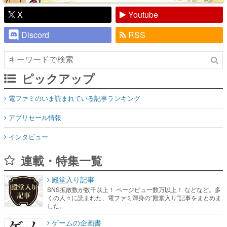
X
Youtube
Discord
RSS
ピックアップ
電ファミのいま読まれている記事ランキング
アプリセール情報
インタビュー
連載・特集一覧
殿堂入り記事
SNS拡散数が数千以上！ ページビュー数万以上！ などなど。多
くの人々に読まれた、電ファミ渾身の“殿堂入り”記事をまとめま
した。
ゲームの企画書