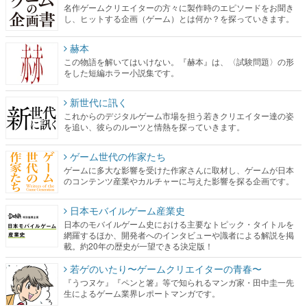
名作ゲームクリエイターの方々に製作時のエピソードをお聞き
し、ヒットする企画（ゲーム）とは何か？を探っていきます。
赫本
この物語を解いてはいけない。『赫本』は、〈試験問題〉の形
をした短編ホラー小説集です。
新世代に訊く
これからのデジタルゲーム市場を担う若きクリエイター達の姿
を追い、彼らのルーツと情熱を探っていきます。
ゲーム世代の作家たち
ゲームに多大な影響を受けた作家さんに取材し、ゲームが日本
のコンテンツ産業やカルチャーに与えた影響を探る企画です。
日本モバイルゲーム産業史
日本のモバイルゲーム史における主要なトピック・タイトルを
網羅するほか、開発者へのインタビューや識者による解説を掲
載。約20年の歴史が一望できる決定版！
若ゲのいたり〜ゲームクリエイターの青春〜
『うつヌケ』『ペンと箸』等で知られるマンガ家・田中圭一先
生によるゲーム業界レポートマンガです。