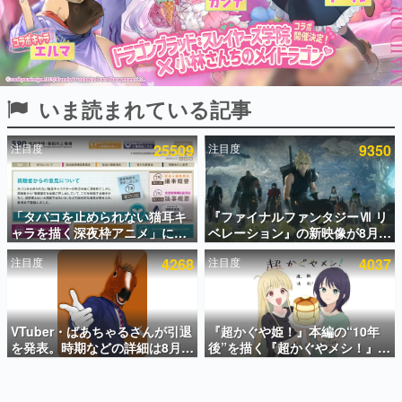
インタビュー
連載・特集一覧
殿堂入り記事
いま読まれている記事
SNS拡散数が数千以上！ ページビュー数万以上！ などな
ど。多くの人々に読まれた、電ファミ渾身の“殿堂入り”記
事をまとめました。
注目度
25509
注目度
9350
ゲームの企画書
名作ゲームクリエイターの方々に製作時のエピソードをお
聞きし、ヒットする企画（ゲーム）とは何か？を探ってい
「タバコを止められない猫耳キ
『ファイナルファンタジーⅦ リ
きます。
ャラを描く深夜枠アニメ」に視
ベレーション』の新映像が8月
赫本
聴者の一部から批判意見。違法
26日早朝に公開へ。『FF7』リ
この物語を解いてはいけない。『赫本』は、〈試験問題〉
注目度
4268
注目度
4037
薬物の使用と思しき描写も含め
メイクシリーズの完結編、
の形をした短編ホラー小説集です。
て、BPOが議論を交わす
「gamescom」のオープニング
ナイトライブにてディレクター
の浜口直樹氏が登壇する予定
新世代に訊く
VTuber・ばあちゃるさんが引退
『超かぐや姫！』本編の“10年
これからのデジタルゲーム市場を担う若きクリエイター達
の姿を追い、彼らのルーツと情熱を探っていきます。
を発表。時期などの詳細は8月9
後”を描く『超かぐやメシ！』
日15時からの配信で説明
Web連載決定。新たなWebマン
ガレーベル「ビビビコミック」
ゲーム世代の作家たち
にて特別話が掲載スタート、あ
ゲームに多大な影響を受けた作家さんに取材し、ゲームが