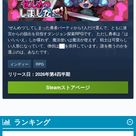
“ぜんめつ”してしまった勇者パーティから1人だけ選んで、ともに迷
宮からの脱出を目指すダンジョン探索RPGです。 ただし勇者は「は
い/いいえ」しか喋れず、魔法使いは魔法が使えず、戦士は可愛らし
い人形になっていて、僧侶は██を崇拝しています。誰を救うのかを
選ぶのは、あなたです。
インディー
RPG
リリース日：2026年第4四半期
Steamストアページ
ランキング