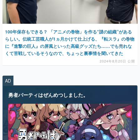
マンガ
女性向け
100年保存もできる？ 「アニメの巻物」を作る“謎の組織”がある
アプリレビュー
らしい。伝統工芸職人が1ヵ月かけて仕上げる、『転スラ』の巻物
に『進撃の巨人』の屏風といった高級グッズたち……でも売れな
その他
くて苦戦しているそうなので、ちょっと裏事情を聞いてきた
2024年8月20日 公開
電ファミニコゲーマーとは？
運営：株式会社マレ
AD
勇者パーティはぜんめつしました。