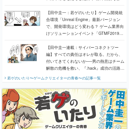
のいたり】
【田中圭一：若ゲのいたり】ゲーム開発統
合環境「Unreal Engine」最新バージョン
で、開発環境はどう変わる？ ゲーム業界向
けソリューションイベント「GTMF2019」
に行って、より理解を深めよう【PR】
【田中圭一連載：サイバーコネクトツー
編】すべての責任はオレが取る。だから、
付いてきてくれないか──男の熱意はチーム
解散の危機を救い、『.hack』成功の活路を
開く。業界の快男児・松山 洋に流れる血は
若ゲのいたり〜ゲームクリエイターの青春〜
の記事一覧
『少年ジャンプ』色だった【若ゲのいた
り】