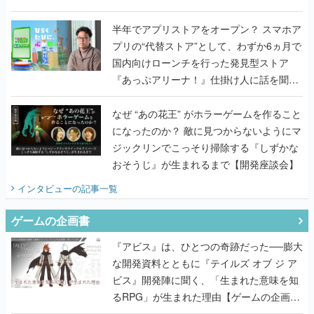
うこだわりをプロデューサーに聞いた
半年でアプリストアをオープン？ スマホア
プリの“代替ストア”として、わずか6ヵ月で
国内向けローンチを行った発見型ストア
『あっぷアリーナ！』仕掛け人に話を聞い
てみた
なぜ “あの花王” がホラーゲームを作ること
になったのか？ 敵に見つからないようにマ
ジックリンでこっそり掃除する『しずかな
おそうじ』が生まれるまで【開発座談会】
インタビュー
の記事一覧
ゲームの企画書
『アビス』は、ひとつの奇跡だった──膨大
な開発資料とともに『テイルズ オブ ジ ア
ビス』開発陣に聞く、「生まれた意味を知
るRPG」が生まれた理由【ゲームの企画
書】