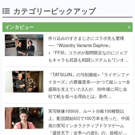
カテゴリーピックアップ
インタビュー
作り込みのすさまじさにコラボ先も驚嘆
──『Wizardry Variants Daphne』
×『FFXI』コラボが期間限定なのにジョブ
もキャラも武器も戦闘システムもワンオフ
で作り込まれた理由を両ディレクターに聞
く
『TATSUJIN』の弓削雅稔×『ライデンファ
イターズ』の齋藤貴幸──かつて縦シュー全
盛期を支えていた2人が、30年後に同じ会
社で机を並べる理由とは。新作
『TATSUJIN EXTREME』で初タッグを組
んだレジェンド2人に訊く開発秘話
実写映像1000分、ルート分岐100種類以
上。配信開始5日で100万本を売った、中国
発の実写インタラクティブドラマゲーム
『盛世天下：女帝への道II』の、規模が違