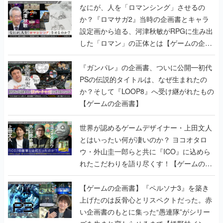
なにが、人を「ロマンシング」させるの
か？『ロマサガ2』当時の企画書とキャラ
設定画から迫る、河津秋敏がRPGに生み出
した「ロマン」の正体とは【ゲームの企画
書】
『ガンパレ』の企画書、ついに公開━初代
PSの伝説的タイトルは、なぜ生まれたの
か？そして『LOOP8』へ受け継がれたもの
【ゲームの企画書】
世界が認めるゲームデザイナー・上田文人
とはいったい何が凄いのか？ ヨコオタロ
ウ・外山圭一郎らと共に『ICO』に込めら
れたこだわりを語り尽くす！【ゲームの企
画書】
【ゲームの企画書】『ペルソナ3』を築き
上げたのは反骨心とリスペクトだった。赤
い企画書のもとに集った“愚連隊”がシリー