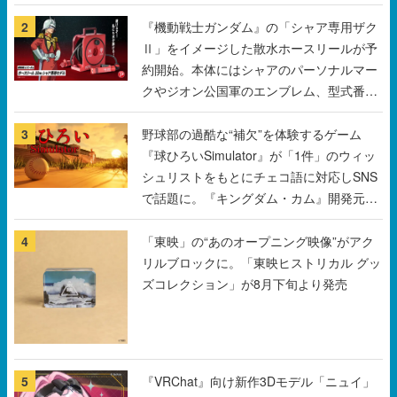
2
『機動戦士ガンダム』の「シャア専用ザク
Ⅱ」をイメージした散水ホースリールが予
約開始。本体にはシャアのパーソナルマー
クやジオン公国軍のエンブレム、型式番号
などを配置
3
野球部の過酷な“補欠”を体験するゲーム
『球ひろいSimulator』が「1件」のウィッ
シュリストをもとにチェコ語に対応しSNS
で話題に。『キングダム・カム』開発元や
チェコのプロ野球選手から称賛の声
4
「東映」の“あのオープニング映像”がアク
リルブロックに。「東映ヒストリカル グッ
ズコレクション」が8月下旬より発売
5
『VRChat』向け新作3Dモデル「ニュイ」