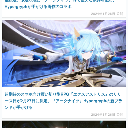
Hypergryphが手がける両作のコラボ
2024年1月28日 公開
超期待のスマホ向け買い切り型RPG『エクスアストリス』のリリ
ース日が2月27日に決定。『アークナイツ』Hypergryphの新ブラ
ンドが手がける
2024年1月26日 公開