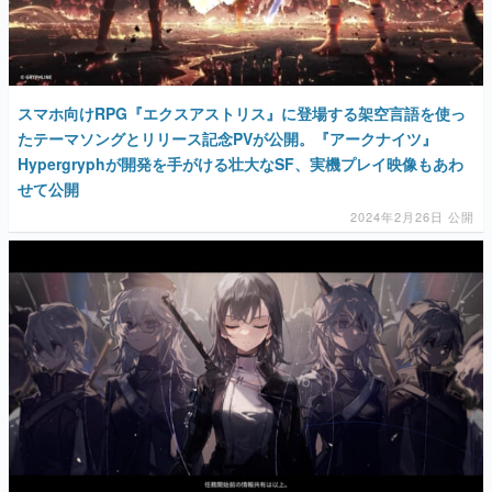
スマホ向けRPG『エクスアストリス』に登場する架空言語を使っ
たテーマソングとリリース記念PVが公開。『アークナイツ』
Hypergryphが開発を手がける壮大なSF、実機プレイ映像もあわ
せて公開
2024年2月26日 公開