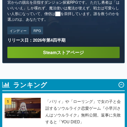
宮からの脱出を目指すダンジョン探索RPGです。 ただし勇者は「は
い/いいえ」しか喋れず、魔法使いは魔法が使えず、戦士は可愛らし
い人形になっていて、僧侶は██を崇拝しています。誰を救うのかを
選ぶのは、あなたです。
インディー
RPG
リリース日：2026年第4四半期
Steamストアページ
ランキング
1
「パリィ」や「ローリング」で女の子と会
話するソウルライク恋愛ゲーム『小早川さ
んはソウルライク』無料公開。返事に失敗
すると「YOU DIED」