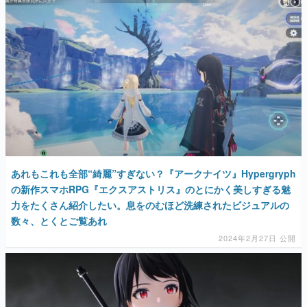
マンガ
女性向け
アプリレビュー
その他
電ファミニコゲーマーとは？
運営：株式会社マレ
あれもこれも全部“綺麗”すぎない？『アークナイツ』Hypergryph
の新作スマホRPG『エクスアストリス』のとにかく美しすぎる魅
力をたくさん紹介したい。息をのむほど洗練されたビジュアルの
数々、とくとご覧あれ
2024年2月27日 公開