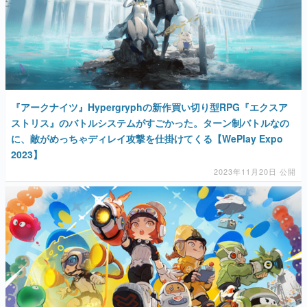
『アークナイツ』Hypergryphの新作買い切り型RPG『エクスア
ストリス』のバトルシステムがすごかった。ターン制バトルなの
に、敵がめっちゃディレイ攻撃を仕掛けてくる【WePlay Expo
2023】
2023年11月20日 公開