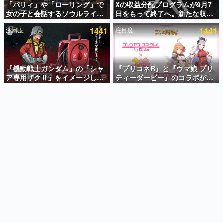
「パリィ」や「ローリング」で
Xの収益分配プログラムが9月7
女の子と会話するソウルライク
日をもって終了へ。新たな収益
インタビュー
恋愛ゲーム『小早川さんはソウ
化制度「Original Content
注目度
1441
注目度
1441
ルライク』無料公開。返事に失
Rewards Program」を発表
連載・特集一覧
敗すると「YOU DIED」
殿堂入り記事
SNS拡散数が数千以上！ ページビュー数万以上！ などな
『機動戦士ガンダム』の「シャ
『プリコネR』と『ウマ娘 プリ
ど。多くの人々に読まれた、電ファミ渾身の“殿堂入り”記
ア専用ザクⅡ」をイメージした
ティーダービー』のコラボが決
事をまとめました。
散水ホースリールが予約開始。
定！“最大170連無料”の8.5周年
本体にはシャアのパーソナルマ
キャンペーンなども発表
ゲームの企画書
ークやジオン公国軍のエンブレ
名作ゲームクリエイターの方々に製作時のエピソードをお
聞きし、ヒットする企画（ゲーム）とは何か？を探ってい
ム、型式番号などを配置
きます。
赫本
この物語を解いてはいけない。『赫本』は、〈試験問題〉
の形をした短編ホラー小説集です。
新世代に訊く
これからのデジタルゲーム市場を担う若きクリエイター達
の姿を追い、彼らのルーツと情熱を探っていきます。
ゲーム世代の作家たち
ゲームに多大な影響を受けた作家さんに取材し、ゲームが