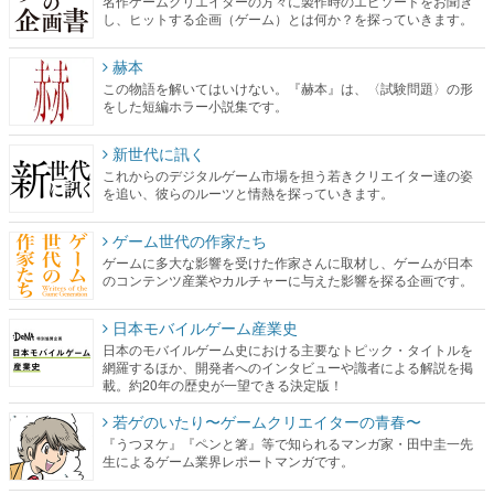
名作ゲームクリエイターの方々に製作時のエピソードをお聞き
し、ヒットする企画（ゲーム）とは何か？を探っていきます。
赫本
この物語を解いてはいけない。『赫本』は、〈試験問題〉の形
をした短編ホラー小説集です。
新世代に訊く
これからのデジタルゲーム市場を担う若きクリエイター達の姿
を追い、彼らのルーツと情熱を探っていきます。
ゲーム世代の作家たち
ゲームに多大な影響を受けた作家さんに取材し、ゲームが日本
のコンテンツ産業やカルチャーに与えた影響を探る企画です。
日本モバイルゲーム産業史
日本のモバイルゲーム史における主要なトピック・タイトルを
網羅するほか、開発者へのインタビューや識者による解説を掲
載。約20年の歴史が一望できる決定版！
若ゲのいたり〜ゲームクリエイターの青春〜
『うつヌケ』『ペンと箸』等で知られるマンガ家・田中圭一先
生によるゲーム業界レポートマンガです。