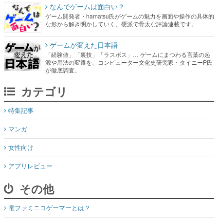
なんでゲームは面白い？
ゲーム開発者・hamatsu氏がゲームの魅力を画面や操作の具体的
な形から解き明かしていく、硬派で骨太な評論連載です。
ゲームが変えた日本語
「経験値」「裏技」「ラスボス」… ゲームにまつわる言葉の起
源や用法の変遷を、コンピューター文化史研究家・タイニーP氏
が徹底調査。
カテゴリ
特集記事
マンガ
女性向け
アプリレビュー
その他
電ファミニコゲーマーとは？