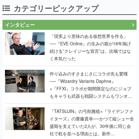
カテゴリーピックアップ
インタビュー
「現実より意味のある仮想世界を作る」
──『EVE Online』の生みの親が18年掲げ
続ける”クレイジーな宣言”は、比喩ではな
く本気だった
作り込みのすさまじさにコラボ先も驚嘆
──『Wizardry Variants Daphne』
×『FFXI』コラボが期間限定なのにジョブ
もキャラも武器も戦闘システムもワンオフ
で作り込まれた理由を両ディレクターに聞
く
『TATSUJIN』の弓削雅稔×『ライデンファ
イターズ』の齋藤貴幸──かつて縦シュー全
盛期を支えていた2人が、30年後に同じ会
社で机を並べる理由とは。新作