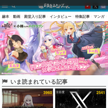
広告をスキップ
赫本
動画
殿堂入り記事
インタビュー
特集記事
マンガ
いま読まれている記事
ピックアップ
注目度
3960
注目度
2541
電ファミのいま読まれている記事ランキング
アプリセール情報