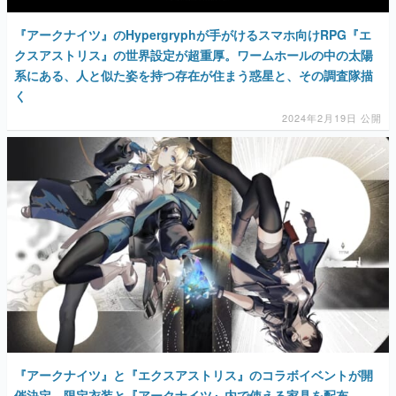
『アークナイツ』のHypergryphが手がけるスマホ向けRPG『エ
クスアストリス』の世界設定が超重厚。ワームホールの中の太陽
系にある、人と似た姿を持つ存在が住まう惑星と、その調査隊描
く
2024年2月19日 公開
『アークナイツ』と『エクスアストリス』のコラボイベントが開
催決定。限定衣装と『アークナイツ』内で使える家具を配布、