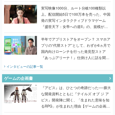
『TATSUJIN EXTREME』で初タッグを組
んだレジェンド2人に訊く開発秘話
実写映像1000分、ルート分岐100種類以
上。配信開始5日で100万本を売った、中国
発の実写インタラクティブドラマゲーム
『盛世天下：女帝への道II』の、規模が違
うこだわりをプロデューサーに聞いた
半年でアプリストアをオープン？ スマホア
プリの“代替ストア”として、わずか6ヵ月で
国内向けローンチを行った発見型ストア
『あっぷアリーナ！』仕掛け人に話を聞い
てみた
インタビュー
の記事一覧
ゲームの企画書
『アビス』は、ひとつの奇跡だった──膨大
な開発資料とともに『テイルズ オブ ジ ア
ビス』開発陣に聞く、「生まれた意味を知
るRPG」が生まれた理由【ゲームの企画
書】