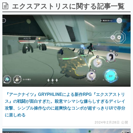
エクスアストリスに関する記事一覧
日本のコンテンツ産業やカルチャーに与えた影響を探る企
画です。
日本モバイルゲーム産業史
日本のモバイルゲーム史における主要なトピック・タイト
ルを網羅するほか、開発者へのインタビューや識者による
解説を掲載。約20年の歴史が一望できる決定版！
若ゲのいたり〜ゲームクリエイターの青春〜
『うつヌケ』『ペンと箸』等で知られるマンガ家・田中圭
一先生によるゲーム業界レポートマンガです。
なんでゲームは面白い？
ゲーム開発者・hamatsu氏がゲームの魅力を画面や操作の
具体的な形から解き明かしていく、硬派で骨太な評論連載
です。
ゲームが変えた日本語
『アークナイツ』GRYPHLINEによる新作RPG『エクスアストリ
「経験値」「裏技」「ラスボス」… ゲームにまつわる言葉
の起源や用法の変遷を、コンピューター文化史研究家・タ
ス』の戦闘が面白すぎた。殺意マシマシな嫌らしすぎるディレイ
イニーP氏が徹底調査。
攻撃、シンプル操作なのに超爽快なコンボが超すっきりUIで存分
に楽しめる
カテゴリ
2024年2月28日 公開
特集記事