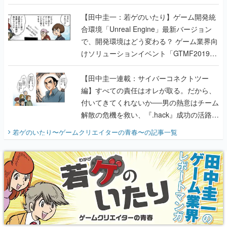
のいたり】
【田中圭一：若ゲのいたり】ゲーム開発統
合環境「Unreal Engine」最新バージョン
で、開発環境はどう変わる？ ゲーム業界向
けソリューションイベント「GTMF2019」
に行って、より理解を深めよう【PR】
【田中圭一連載：サイバーコネクトツー
編】すべての責任はオレが取る。だから、
付いてきてくれないか──男の熱意はチーム
解散の危機を救い、『.hack』成功の活路を
開く。業界の快男児・松山 洋に流れる血は
若ゲのいたり〜ゲームクリエイターの青春〜
の記事一覧
『少年ジャンプ』色だった【若ゲのいた
り】