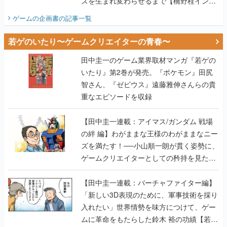
ズを生まれ変わらせるまで【橋野桂インタ
ビュー】
ゲームの企画書
の記事一覧
若ゲのいたり〜ゲームクリエイターの青春〜
田中圭一のゲーム業界取材マンガ『若ゲの
いたり』第2巻が発売。『ポケモン』田尻
智さん、『ゼビウス』遠藤雅伸さんらの貴
重なエピソードを収録
【田中圭一連載：アイマス/ガンダム 戦場
の絆 編】わがままな王様のわがままなニー
ズを満たす！──小山順一朗が貫く姿勢に、
ゲームクリエイターとしての矜持を見た
【若ゲのいたり最終回】
【田中圭一連載：バーチャファイター編】
「新しい3D表現のために、軍事技術を採り
入れたい」世界情勢を味方につけて、ゲー
ムに革命をもたらした鈴木 裕の功績【若ゲ