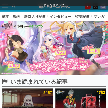
広告をスキップ
赫本
動画
殿堂入り記事
インタビュー
特集記事
マンガ
いま読まれている記事
ピックアップ
注目度
5467
注目度
4763
電ファミのいま読まれている記事ランキング
アプリセール情報