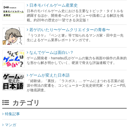
日本モバイルゲーム産業史
日本のモバイルゲーム史における主要なトピック・タイトルを
網羅するほか、開発者へのインタビューや識者による解説を掲
載。約20年の歴史が一望できる決定版！
若ゲのいたり〜ゲームクリエイターの青春〜
『うつヌケ』『ペンと箸』等で知られるマンガ家・田中圭一先
生によるゲーム業界レポートマンガです。
なんでゲームは面白い？
ゲーム開発者・hamatsu氏がゲームの魅力を画面や操作の具体的
な形から解き明かしていく、硬派で骨太な評論連載です。
ゲームが変えた日本語
「経験値」「裏技」「ラスボス」… ゲームにまつわる言葉の起
源や用法の変遷を、コンピューター文化史研究家・タイニーP氏
が徹底調査。
カテゴリ
特集記事
マンガ