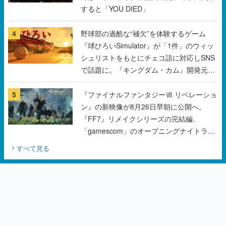
すると「YOU DIED」
4
野球部の過酷な“補欠”を体験するゲーム
『球ひろいSimulator』が「1件」のウィッ
シュリストをもとにチェコ語に対応しSNS
で話題に。『キングダム・カム』開発元や
チェコのプロ野球選手から称賛の声
5
『ファイナルファンタジーⅦ リベレーショ
ン』の新映像が8月26日早朝に公開へ。
『FF7』リメイクシリーズの完結編、
「gamescom」のオープニングナイトライ
ブにてディレクターの浜口直樹氏が登壇す
すべて見る
る予定