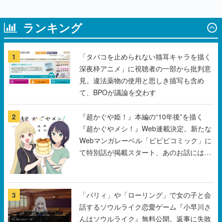
ランキング
1
「タバコを止められない猫耳キャラを描く
深夜枠アニメ」に視聴者の一部から批判意
見。違法薬物の使用と思しき描写も含め
て、BPOが議論を交わす
2
『超かぐや姫！』本編の“10年後”を描く
『超かぐやメシ！』Web連載決定。新たな
Webマンガレーベル「ビビビコミック」に
て特別話が掲載スタート、あのお話には…
まだ続きがある！
3
「パリィ」や「ローリング」で女の子と会
話するソウルライク恋愛ゲーム『小早川さ
んはソウルライク』無料公開。返事に失敗