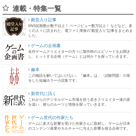
連載・特集一覧
殿堂入り記事
SNS拡散数が数千以上！ ページビュー数万以上！ などなど。多
くの人々に読まれた、電ファミ渾身の“殿堂入り”記事をまとめま
した。
ゲームの企画書
名作ゲームクリエイターの方々に製作時のエピソードをお聞き
し、ヒットする企画（ゲーム）とは何か？を探っていきます。
赫本
この物語を解いてはいけない。『赫本』は、〈試験問題〉の形
をした短編ホラー小説集です。
新世代に訊く
これからのデジタルゲーム市場を担う若きクリエイター達の姿
を追い、彼らのルーツと情熱を探っていきます。
ゲーム世代の作家たち
ゲームに多大な影響を受けた作家さんに取材し、ゲームが日本
のコンテンツ産業やカルチャーに与えた影響を探る企画です。