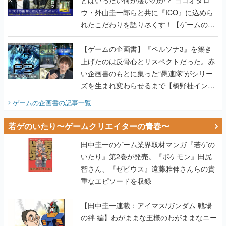
ウ・外山圭一郎らと共に『ICO』に込めら
れたこだわりを語り尽くす！【ゲームの企
画書】
【ゲームの企画書】『ペルソナ3』を築き
上げたのは反骨心とリスペクトだった。赤
い企画書のもとに集った“愚連隊”がシリー
ズを生まれ変わらせるまで【橋野桂インタ
ビュー】
ゲームの企画書
の記事一覧
若ゲのいたり〜ゲームクリエイターの青春〜
田中圭一のゲーム業界取材マンガ『若ゲの
いたり』第2巻が発売。『ポケモン』田尻
智さん、『ゼビウス』遠藤雅伸さんらの貴
重なエピソードを収録
【田中圭一連載：アイマス/ガンダム 戦場
の絆 編】わがままな王様のわがままなニー