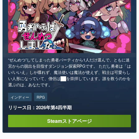
“ぜんめつ”してしまった勇者パーティから1人だけ選んで、ともに迷
宮からの脱出を目指すダンジョン探索RPGです。 ただし勇者は「は
い/いいえ」しか喋れず、魔法使いは魔法が使えず、戦士は可愛らし
い人形になっていて、僧侶は██を崇拝しています。誰を救うのかを
選ぶのは、あなたです。
インディー
RPG
リリース日：2026年第4四半期
Steamストアページ