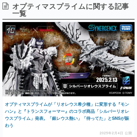
オプティマスプライムに関する記事
日本のコンテンツ産業やカルチャーに与えた影響を探る企
画です。
一覧
日本モバイルゲーム産業史
日本のモバイルゲーム史における主要なトピック・タイト
ルを網羅するほか、開発者へのインタビューや識者による
解説を掲載。約20年の歴史が一望できる決定版！
若ゲのいたり〜ゲームクリエイターの青春〜
『うつヌケ』『ペンと箸』等で知られるマンガ家・田中圭
一先生によるゲーム業界レポートマンガです。
なんでゲームは面白い？
ゲーム開発者・hamatsu氏がゲームの魅力を画面や操作の
具体的な形から解き明かしていく、硬派で骨太な評論連載
です。
ゲームが変えた日本語
「経験値」「裏技」「ラスボス」… ゲームにまつわる言葉
の起源や用法の変遷を、コンピューター文化史研究家・タ
オプティマスプライムが「リオレウス希少種」に変形する『モン
イニーP氏が徹底調査。
ハン』と『トランスフォーマー』のコラボ商品「シルバーリオレ
ウスプライム」発表。「銀レウス熱い」「待ってた」とSNSが賑
カテゴリ
わう
2025年2月4日 公開
特集記事