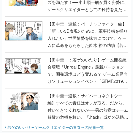
ズを満たす！──小山順一朗が貫く姿勢に、
ゲームクリエイターとしての矜持を見た
【若ゲのいたり最終回】
【田中圭一連載：バーチャファイター編】
「新しい3D表現のために、軍事技術を採り
入れたい」世界情勢を味方につけて、ゲー
ムに革命をもたらした鈴木 裕の功績【若ゲ
のいたり】
【田中圭一：若ゲのいたり】ゲーム開発統
合環境「Unreal Engine」最新バージョン
で、開発環境はどう変わる？ ゲーム業界向
けソリューションイベント「GTMF2019」
に行って、より理解を深めよう【PR】
【田中圭一連載：サイバーコネクトツー
編】すべての責任はオレが取る。だから、
付いてきてくれないか──男の熱意はチーム
解散の危機を救い、『.hack』成功の活路を
開く。業界の快男児・松山 洋に流れる血は
若ゲのいたり〜ゲームクリエイターの青春〜
の記事一覧
『少年ジャンプ』色だった【若ゲのいた