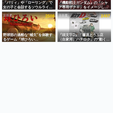
「パリィ」や「ローリング」で
『機動戦士ガンダム』の「シャ
女の子と会話するソウルライク
ア専用ザクⅡ」をイメージした
インタビュー
恋愛ゲーム『小早川さんはソウ
散水ホースリールが予約開始。
注目度
2508
注目度
2497
ルライク』無料公開。返事に失
本体にはシャアのパーソナルマ
連載・特集一覧
敗すると「YOU DIED」
ークやジオン公国軍のエンブレ
ム、型式番号などを配置
殿堂入り記事
SNS拡散数が数千以上！ ページビュー数万以上！ などな
野球部の過酷な“補欠”を体験す
『頭文字D』「藤原とうふ店
ど。多くの人々に読まれた、電ファミ渾身の“殿堂入り”記
るゲーム『球ひろい
（自家用）ハチロク」の“動くテ
事をまとめました。
Simulator』が「1件」のウィッ
ィッシュケース”が買えるポップ
シュリストをもとにチェコ語に
アップショップが開催へ。マン
ゲームの企画書
対応しSNSで話題に。『キング
ガの舞台である群馬の「イオン
名作ゲームクリエイターの方々に製作時のエピソードをお
聞きし、ヒットする企画（ゲーム）とは何か？を探ってい
ダム・カム』開発元やチェコの
モール高崎」にて、8月11日か
きます。
プロ野球選手から称賛の声
ら8月20日までの期間限定で開
催予定
赫本
この物語を解いてはいけない。『赫本』は、〈試験問題〉
の形をした短編ホラー小説集です。
新世代に訊く
これからのデジタルゲーム市場を担う若きクリエイター達
の姿を追い、彼らのルーツと情熱を探っていきます。
ゲーム世代の作家たち
ゲームに多大な影響を受けた作家さんに取材し、ゲームが