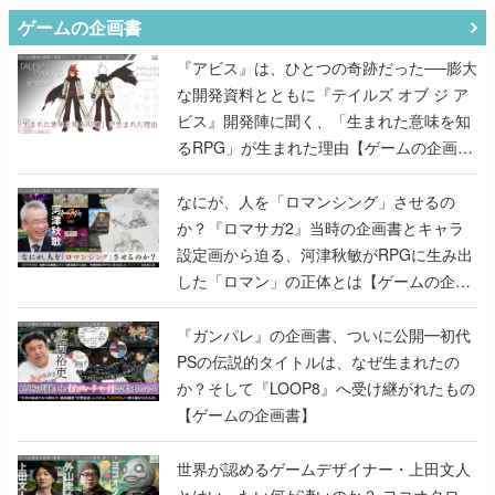
ゲームの企画書
『アビス』は、ひとつの奇跡だった──膨大
な開発資料とともに『テイルズ オブ ジ ア
ビス』開発陣に聞く、「生まれた意味を知
るRPG」が生まれた理由【ゲームの企画
書】
なにが、人を「ロマンシング」させるの
か？『ロマサガ2』当時の企画書とキャラ
設定画から迫る、河津秋敏がRPGに生み出
した「ロマン」の正体とは【ゲームの企画
書】
『ガンパレ』の企画書、ついに公開━初代
PSの伝説的タイトルは、なぜ生まれたの
か？そして『LOOP8』へ受け継がれたもの
【ゲームの企画書】
世界が認めるゲームデザイナー・上田文人
とはいったい何が凄いのか？ ヨコオタロ