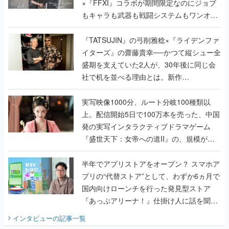
×『FFXI』コラボが期間限定なのにジョブ
もキャラも武器も戦闘システムもワンオフ
で作り込まれた理由を両ディレクターに聞
く
『TATSUJIN』の弓削雅稔×『ライデンファ
イターズ』の齋藤貴幸──かつて縦シュー全
盛期を支えていた2人が、30年後に同じ会
社で机を並べる理由とは。新作
『TATSUJIN EXTREME』で初タッグを組
んだレジェンド2人に訊く開発秘話
実写映像1000分、ルート分岐100種類以
上。配信開始5日で100万本を売った、中国
発の実写インタラクティブドラマゲーム
『盛世天下：女帝への道II』の、規模が違
うこだわりをプロデューサーに聞いた
半年でアプリストアをオープン？ スマホア
プリの“代替ストア”として、わずか6ヵ月で
国内向けローンチを行った発見型ストア
『あっぷアリーナ！』仕掛け人に話を聞い
てみた
インタビュー
の記事一覧