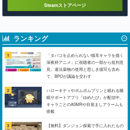
Steamストアページ
ランキング
1
「タバコを止められない猫耳キャラを描く
深夜枠アニメ」に視聴者の一部から批判意
見。違法薬物の使用と思しき描写も含め
て、BPOが議論を交わす
2
ハローキティやポムポムプリンと眠れる睡
眠サポートアプリ『ゆめたび』が配信中。
キャラごとのASMRや目覚ましアラームも
搭載
3
【無料】ダンジョン探索で手に入れたもの