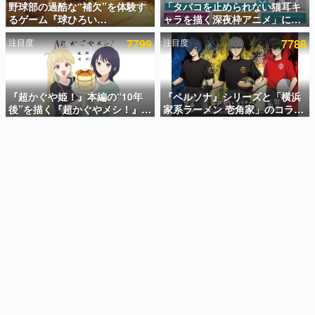
野球部の過酷な“補欠”を体験す
「タバコを止められない猫耳キ
るゲーム『球ひろい
ャラを描く深夜枠アニメ」に視
インタビュー
Simulator』が「1件」のウィッ
聴者の一部から批判意見。違法
注目度
7799
注目度
7788
シュリストをもとにチェコ語に
薬物の使用と思しき描写も含め
連載・特集一覧
対応しSNSで話題に。『キング
て、BPOが議論を交わす
ダム・カム』開発元やチェコの
殿堂入り記事
プロ野球選手から称賛の声
SNS拡散数が数千以上！ ページビュー数万以上！ などな
『超かぐや姫！』本編の“10年
『ペルソナ』シリーズと「横浜
ど。多くの人々に読まれた、電ファミ渾身の“殿堂入り”記
後”を描く『超かぐやメシ！』
家系ラーメン 壱角家」のコラボ
事をまとめました。
Web連載決定。新たなWebマン
が8月21日から開催。”はがく
ガレーベル「ビビビコミック」
れ”風とんこつラーメンや、おい
ゲームの企画書
にて特別話が掲載スタート、あ
しく食べられるカレーラーメン
名作ゲームクリエイターの方々に製作時のエピソードをお
聞きし、ヒットする企画（ゲーム）とは何か？を探ってい
のお話には…まだ続きがある！
がラインナップ
きます。
赫本
この物語を解いてはいけない。『赫本』は、〈試験問題〉
の形をした短編ホラー小説集です。
新世代に訊く
これからのデジタルゲーム市場を担う若きクリエイター達
の姿を追い、彼らのルーツと情熱を探っていきます。
ゲーム世代の作家たち
ゲームに多大な影響を受けた作家さんに取材し、ゲームが