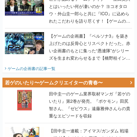
とはいったい何が凄いのか？ ヨコオタロ
ウ・外山圭一郎らと共に『ICO』に込めら
れたこだわりを語り尽くす！【ゲームの企
画書】
【ゲームの企画書】『ペルソナ3』を築き
上げたのは反骨心とリスペクトだった。赤
い企画書のもとに集った“愚連隊”がシリー
ズを生まれ変わらせるまで【橋野桂インタ
ビュー】
ゲームの企画書
の記事一覧
若ゲのいたり〜ゲームクリエイターの青春〜
田中圭一のゲーム業界取材マンガ『若ゲの
いたり』第2巻が発売。『ポケモン』田尻
智さん、『ゼビウス』遠藤雅伸さんらの貴
重なエピソードを収録
【田中圭一連載：アイマス/ガンダム 戦場