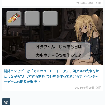
2026年7月8日 公開
マンガ
女性向け
アプリレビュー
その他
電ファミニコゲーマーとは？
運営：株式会社マレ
開発コンセプトは「カスのコーヒートーク」。酒クズの先輩を世
話しながら“乏しすぎる材料”で料理を作ってあげるアドベンチャ
ーゲームの開発が進行中
2026年5月25日 公開
AD