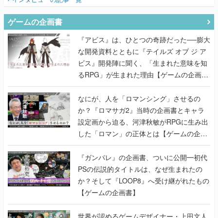
ゲームの企画書
『アビス』は、ひとつの奇跡だった──膨大
な開発資料とともに『テイルズ オブ ジ ア
ビス』開発陣に聞く、「生まれた意味を知
るRPG」が生まれた理由【ゲームの企画
書】
なにが、人を「ロマンシング」させるの
か？『ロマサガ2』当時の企画書とキャラ
設定画から迫る、河津秋敏がRPGに生み出
した「ロマン」の正体とは【ゲームの企画
書】
『ガンパレ』の企画書、ついに公開━初代
PSの伝説的タイトルは、なぜ生まれたの
か？そして『LOOP8』へ受け継がれたもの
【ゲームの企画書】
世界が認めるゲームデザイナー・上田文人