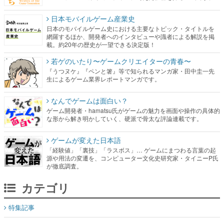
日本モバイルゲーム産業史
日本のモバイルゲーム史における主要なトピック・タイトルを
網羅するほか、開発者へのインタビューや識者による解説を掲
載。約20年の歴史が一望できる決定版！
若ゲのいたり〜ゲームクリエイターの青春〜
『うつヌケ』『ペンと箸』等で知られるマンガ家・田中圭一先
生によるゲーム業界レポートマンガです。
なんでゲームは面白い？
ゲーム開発者・hamatsu氏がゲームの魅力を画面や操作の具体的
な形から解き明かしていく、硬派で骨太な評論連載です。
ゲームが変えた日本語
「経験値」「裏技」「ラスボス」… ゲームにまつわる言葉の起
源や用法の変遷を、コンピューター文化史研究家・タイニーP氏
が徹底調査。
カテゴリ
特集記事