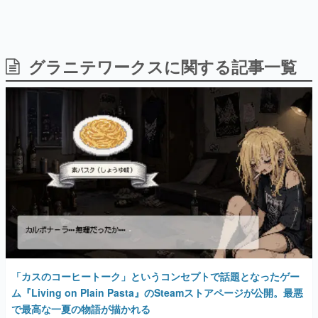
日本のコンテンツ産業やカルチャーに与えた影響を探る企
画です。
日本モバイルゲーム産業史
日本のモバイルゲーム史における主要なトピック・タイト
グラニテワークスに関する記事一覧
ルを網羅するほか、開発者へのインタビューや識者による
解説を掲載。約20年の歴史が一望できる決定版！
若ゲのいたり〜ゲームクリエイターの青春〜
『うつヌケ』『ペンと箸』等で知られるマンガ家・田中圭
一先生によるゲーム業界レポートマンガです。
なんでゲームは面白い？
ゲーム開発者・hamatsu氏がゲームの魅力を画面や操作の
具体的な形から解き明かしていく、硬派で骨太な評論連載
です。
ゲームが変えた日本語
「経験値」「裏技」「ラスボス」… ゲームにまつわる言葉
の起源や用法の変遷を、コンピューター文化史研究家・タ
イニーP氏が徹底調査。
「カスのコーヒートーク」というコンセプトで話題となったゲー
カテゴリ
ム『Living on Plain Pasta』のSteamストアページが公開。最悪
で最高な一夏の物語が描かれる
特集記事