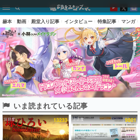
広告をスキップ
赫本
動画
殿堂入り記事
インタビュー
特集記事
マンガ
いま読まれている記事
ピックアップ
注目度
13233
注目度
9801
電ファミのいま読まれている記事ランキング
アプリセール情報