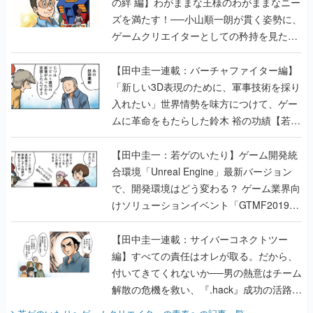
の絆 編】わがままな王様のわがままなニー
ズを満たす！──小山順一朗が貫く姿勢に、
ゲームクリエイターとしての矜持を見た
【若ゲのいたり最終回】
【田中圭一連載：バーチャファイター編】
「新しい3D表現のために、軍事技術を採り
入れたい」世界情勢を味方につけて、ゲー
ムに革命をもたらした鈴木 裕の功績【若ゲ
のいたり】
【田中圭一：若ゲのいたり】ゲーム開発統
合環境「Unreal Engine」最新バージョン
で、開発環境はどう変わる？ ゲーム業界向
けソリューションイベント「GTMF2019」
に行って、より理解を深めよう【PR】
【田中圭一連載：サイバーコネクトツー
編】すべての責任はオレが取る。だから、
付いてきてくれないか──男の熱意はチーム
解散の危機を救い、『.hack』成功の活路を
開く。業界の快男児・松山 洋に流れる血は