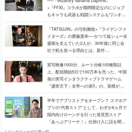
──『Wizardry Variants Daphne』
×『FFXI』コラボが期間限定なのにジョブ
もキャラも武器も戦闘システムもワンオフ
で作り込まれた理由を両ディレクターに聞
く
『TATSUJIN』の弓削雅稔×『ライデンファ
イターズ』の齋藤貴幸──かつて縦シュー全
盛期を支えていた2人が、30年後に同じ会
社で机を並べる理由とは。新作
『TATSUJIN EXTREME』で初タッグを組
んだレジェンド2人に訊く開発秘話
実写映像1000分、ルート分岐100種類以
上。配信開始5日で100万本を売った、中国
発の実写インタラクティブドラマゲーム
『盛世天下：女帝への道II』の、規模が違
うこだわりをプロデューサーに聞いた
半年でアプリストアをオープン？ スマホア
プリの“代替ストア”として、わずか6ヵ月で
国内向けローンチを行った発見型ストア
『あっぷアリーナ！』仕掛け人に話を聞い
てみた
インタビュー
の記事一覧