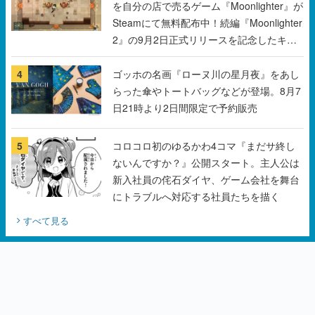
を自分の店で売るゲーム『Moonlighter』が
Steamにて無料配布中！続編『Moonlighter
2』の9月2日正式リリースを記念したキャ
ンペーン
4
ゴッホの名画『ローヌ川の星月夜』をあし
らった傘やトートバッグなどが登場。8月7
日21時より2日間限定で予約販売
5
コロコロ初のゆるかわ4コマ『まだサ終し
ないんですか？』公開スタート。主人公は
新入社員の侘石ダイヤ、ゲーム会社を舞台
にトラブルへ対応する社員たちを描く
すべて見る