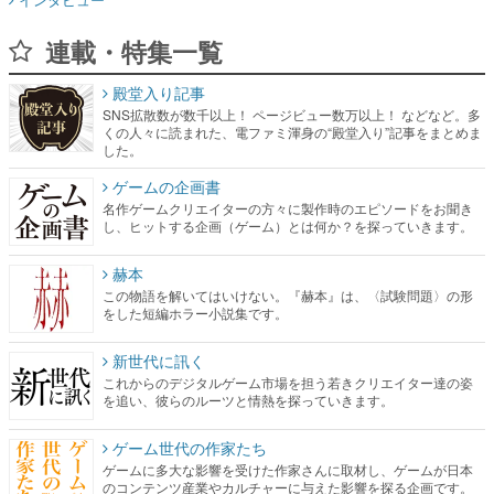
連載・特集一覧
殿堂入り記事
SNS拡散数が数千以上！ ページビュー数万以上！ などなど。多
くの人々に読まれた、電ファミ渾身の“殿堂入り”記事をまとめま
した。
ゲームの企画書
名作ゲームクリエイターの方々に製作時のエピソードをお聞き
し、ヒットする企画（ゲーム）とは何か？を探っていきます。
赫本
この物語を解いてはいけない。『赫本』は、〈試験問題〉の形
をした短編ホラー小説集です。
新世代に訊く
これからのデジタルゲーム市場を担う若きクリエイター達の姿
を追い、彼らのルーツと情熱を探っていきます。
ゲーム世代の作家たち
ゲームに多大な影響を受けた作家さんに取材し、ゲームが日本
のコンテンツ産業やカルチャーに与えた影響を探る企画です。