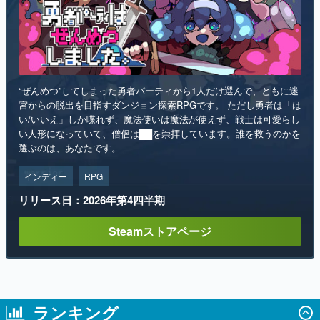
“ぜんめつ”してしまった勇者パーティから1人だけ選んで、ともに迷
宮からの脱出を目指すダンジョン探索RPGです。 ただし勇者は「は
い/いいえ」しか喋れず、魔法使いは魔法が使えず、戦士は可愛らし
い人形になっていて、僧侶は██を崇拝しています。誰を救うのかを
選ぶのは、あなたです。
インディー
RPG
リリース日：2026年第4四半期
Steamストアページ
ランキング