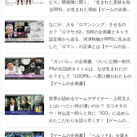
ビス』開発陣に聞く、「生まれた意味を知
るRPG」が生まれた理由【ゲームの企画
書】
なにが、人を「ロマンシング」させるの
か？『ロマサガ2』当時の企画書とキャラ
設定画から迫る、河津秋敏がRPGに生み出
した「ロマン」の正体とは【ゲームの企画
書】
『ガンパレ』の企画書、ついに公開━初代
PSの伝説的タイトルは、なぜ生まれたの
か？そして『LOOP8』へ受け継がれたもの
【ゲームの企画書】
世界が認めるゲームデザイナー・上田文人
とはいったい何が凄いのか？ ヨコオタロ
ウ・外山圭一郎らと共に『ICO』に込めら
れたこだわりを語り尽くす！【ゲームの企
画書】
【ゲームの企画書】『ペルソナ3』を築き