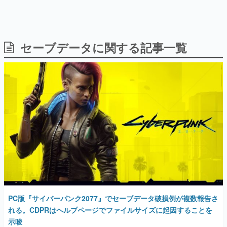
日本のコンテンツ産業やカルチャーに与えた影響を探る企
画です。
日本モバイルゲーム産業史
日本のモバイルゲーム史における主要なトピック・タイト
セーブデータに関する記事一覧
ルを網羅するほか、開発者へのインタビューや識者による
解説を掲載。約20年の歴史が一望できる決定版！
若ゲのいたり〜ゲームクリエイターの青春〜
『うつヌケ』『ペンと箸』等で知られるマンガ家・田中圭
一先生によるゲーム業界レポートマンガです。
なんでゲームは面白い？
ゲーム開発者・hamatsu氏がゲームの魅力を画面や操作の
具体的な形から解き明かしていく、硬派で骨太な評論連載
です。
ゲームが変えた日本語
「経験値」「裏技」「ラスボス」… ゲームにまつわる言葉
の起源や用法の変遷を、コンピューター文化史研究家・タ
イニーP氏が徹底調査。
PC版『サイバーパンク2077』でセーブデータ破損例が複数報告さ
カテゴリ
れる。CDPRはヘルプページでファイルサイズに起因することを
示唆
特集記事