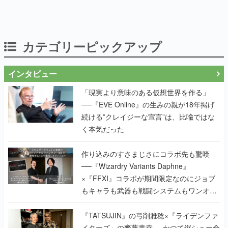
カテゴリーピックアップ
インタビュー
「現実より意味のある仮想世界を作る」
──『EVE Online』の生みの親が18年掲げ
続ける”クレイジーな宣言”は、比喩ではな
く本気だった
作り込みのすさまじさにコラボ先も驚嘆
──『Wizardry Variants Daphne』
×『FFXI』コラボが期間限定なのにジョブ
もキャラも武器も戦闘システムもワンオフ
で作り込まれた理由を両ディレクターに聞
く
『TATSUJIN』の弓削雅稔×『ライデンファ
イターズ』の齋藤貴幸──かつて縦シュー全