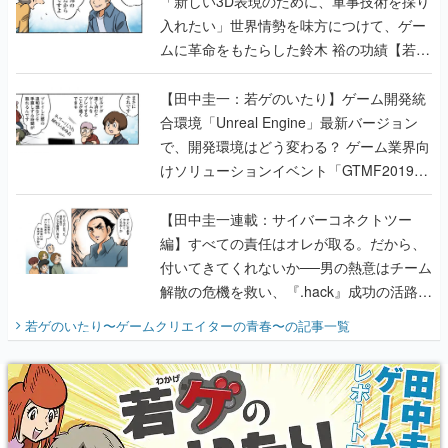
「新しい3D表現のために、軍事技術を採り
入れたい」世界情勢を味方につけて、ゲー
ムに革命をもたらした鈴木 裕の功績【若ゲ
のいたり】
【田中圭一：若ゲのいたり】ゲーム開発統
合環境「Unreal Engine」最新バージョン
で、開発環境はどう変わる？ ゲーム業界向
けソリューションイベント「GTMF2019」
に行って、より理解を深めよう【PR】
【田中圭一連載：サイバーコネクトツー
編】すべての責任はオレが取る。だから、
付いてきてくれないか──男の熱意はチーム
解散の危機を救い、『.hack』成功の活路を
開く。業界の快男児・松山 洋に流れる血は
若ゲのいたり〜ゲームクリエイターの青春〜
の記事一覧
『少年ジャンプ』色だった【若ゲのいた
り】