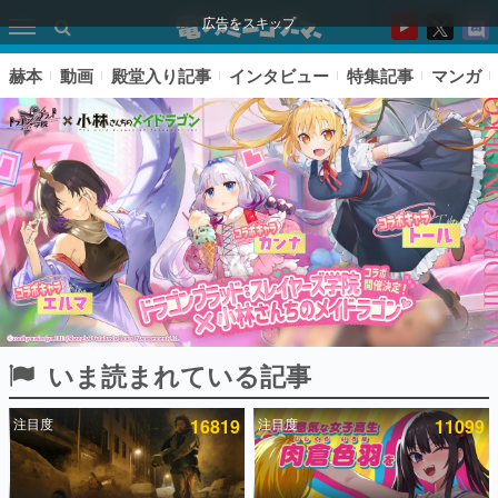
広告をスキップ
赫本
動画
殿堂入り記事
インタビュー
特集記事
マンガ
いま読まれている記事
ピックアップ
注目度
16819
注目度
11099
電ファミのいま読まれている記事ランキング
アプリセール情報