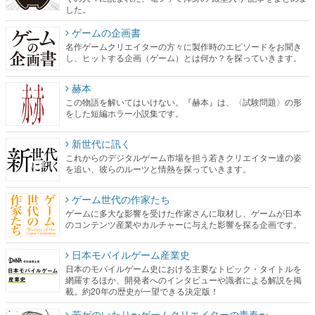
した。
ゲームの企画書
名作ゲームクリエイターの方々に製作時のエピソードをお聞き
し、ヒットする企画（ゲーム）とは何か？を探っていきます。
赫本
この物語を解いてはいけない。『赫本』は、〈試験問題〉の形
をした短編ホラー小説集です。
新世代に訊く
これからのデジタルゲーム市場を担う若きクリエイター達の姿
を追い、彼らのルーツと情熱を探っていきます。
ゲーム世代の作家たち
ゲームに多大な影響を受けた作家さんに取材し、ゲームが日本
のコンテンツ産業やカルチャーに与えた影響を探る企画です。
日本モバイルゲーム産業史
日本のモバイルゲーム史における主要なトピック・タイトルを
網羅するほか、開発者へのインタビューや識者による解説を掲
載。約20年の歴史が一望できる決定版！
若ゲのいたり〜ゲームクリエイターの青春〜