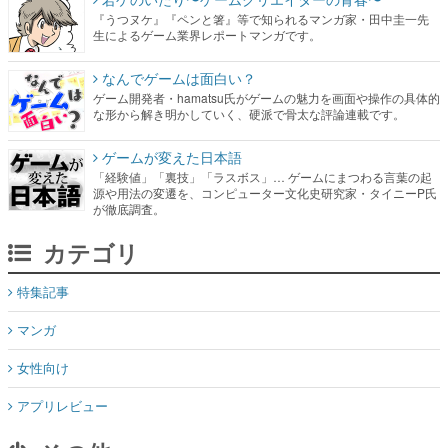
『うつヌケ』『ペンと箸』等で知られるマンガ家・田中圭一先
生によるゲーム業界レポートマンガです。
なんでゲームは面白い？
ゲーム開発者・hamatsu氏がゲームの魅力を画面や操作の具体的
な形から解き明かしていく、硬派で骨太な評論連載です。
ゲームが変えた日本語
「経験値」「裏技」「ラスボス」… ゲームにまつわる言葉の起
源や用法の変遷を、コンピューター文化史研究家・タイニーP氏
が徹底調査。
カテゴリ
特集記事
マンガ
女性向け
アプリレビュー