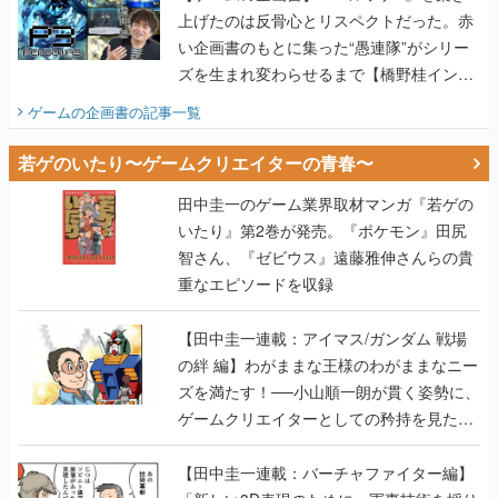
上げたのは反骨心とリスペクトだった。赤
い企画書のもとに集った“愚連隊”がシリー
ズを生まれ変わらせるまで【橋野桂インタ
ビュー】
ゲームの企画書
の記事一覧
若ゲのいたり〜ゲームクリエイターの青春〜
田中圭一のゲーム業界取材マンガ『若ゲの
いたり』第2巻が発売。『ポケモン』田尻
智さん、『ゼビウス』遠藤雅伸さんらの貴
重なエピソードを収録
【田中圭一連載：アイマス/ガンダム 戦場
の絆 編】わがままな王様のわがままなニー
ズを満たす！──小山順一朗が貫く姿勢に、
ゲームクリエイターとしての矜持を見た
【若ゲのいたり最終回】
【田中圭一連載：バーチャファイター編】