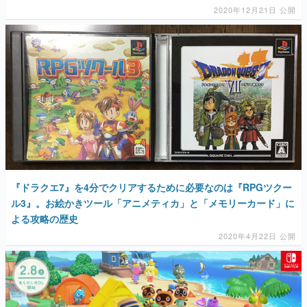
2020年12月21日 公開
マンガ
女性向け
アプリレビュー
その他
電ファミニコゲーマーとは？
運営：株式会社マレ
『ドラクエ7』を4分でクリアするために必要なのは『RPGツクー
ル3』。お絵かきツール「アニメティカ」と「メモリーカード」に
よる攻略の歴史
2020年4月22日 公開