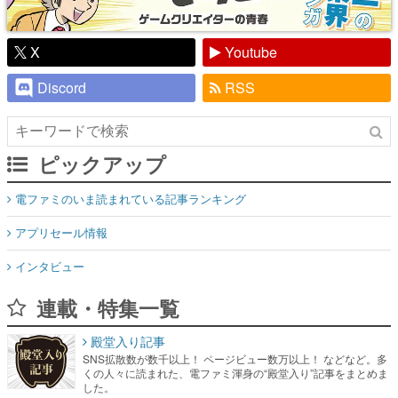
X
Youtube
Discord
RSS
ピックアップ
電ファミのいま読まれている記事ランキング
アプリセール情報
インタビュー
連載・特集一覧
殿堂入り記事
SNS拡散数が数千以上！ ページビュー数万以上！ などなど。多
くの人々に読まれた、電ファミ渾身の“殿堂入り”記事をまとめま
した。