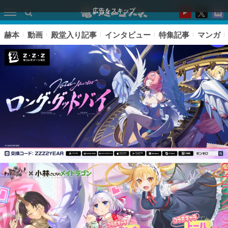
広告をスキップ
赫本
動画
殿堂入り記事
インタビュー
特集記事
マンガ
ピックアップ
電ファミのいま読まれている記事ランキング
アプリセール情報