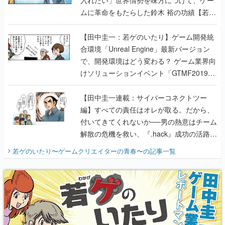
ムに革命をもたらした鈴木 裕の功績【若ゲ
のいたり】
【田中圭一：若ゲのいたり】ゲーム開発統
合環境「Unreal Engine」最新バージョン
で、開発環境はどう変わる？ ゲーム業界向
けソリューションイベント「GTMF2019」
に行って、より理解を深めよう【PR】
【田中圭一連載：サイバーコネクトツー
編】すべての責任はオレが取る。だから、
付いてきてくれないか──男の熱意はチーム
解散の危機を救い、『.hack』成功の活路を
開く。業界の快男児・松山 洋に流れる血は
若ゲのいたり〜ゲームクリエイターの青春〜
の記事一覧
『少年ジャンプ』色だった【若ゲのいた
り】