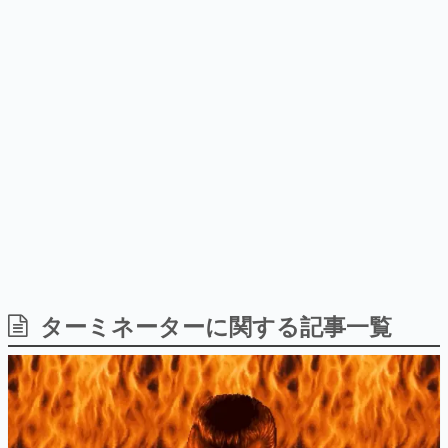
ナイトライブにてディレクター
日本のコンテンツ産業やカルチャーに与えた影響を探る企
の浜口直樹氏が登壇する予定
画です。
日本モバイルゲーム産業史
日本のモバイルゲーム史における主要なトピック・タイト
ルを網羅するほか、開発者へのインタビューや識者による
解説を掲載。約20年の歴史が一望できる決定版！
若ゲのいたり〜ゲームクリエイターの青春〜
『うつヌケ』『ペンと箸』等で知られるマンガ家・田中圭
一先生によるゲーム業界レポートマンガです。
なんでゲームは面白い？
ゲーム開発者・hamatsu氏がゲームの魅力を画面や操作の
具体的な形から解き明かしていく、硬派で骨太な評論連載
です。
ゲームが変えた日本語
ターミネーターに関する記事一覧
「経験値」「裏技」「ラスボス」… ゲームにまつわる言葉
の起源や用法の変遷を、コンピューター文化史研究家・タ
イニーP氏が徹底調査。
カテゴリ
特集記事