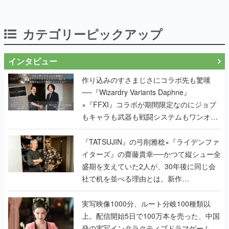
カテゴリーピックアップ
インタビュー
作り込みのすさまじさにコラボ先も驚嘆
──『Wizardry Variants Daphne』
×『FFXI』コラボが期間限定なのにジョブ
もキャラも武器も戦闘システムもワンオフ
で作り込まれた理由を両ディレクターに聞
く
『TATSUJIN』の弓削雅稔×『ライデンファ
イターズ』の齋藤貴幸──かつて縦シュー全
盛期を支えていた2人が、30年後に同じ会
社で机を並べる理由とは。新作
『TATSUJIN EXTREME』で初タッグを組
んだレジェンド2人に訊く開発秘話
実写映像1000分、ルート分岐100種類以
上。配信開始5日で100万本を売った、中国
発の実写インタラクティブドラマゲーム