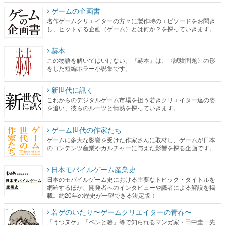
ゲームの企画書
名作ゲームクリエイターの方々に製作時のエピソードをお聞き
し、ヒットする企画（ゲーム）とは何か？を探っていきます。
赫本
この物語を解いてはいけない。『赫本』は、〈試験問題〉の形
をした短編ホラー小説集です。
新世代に訊く
これからのデジタルゲーム市場を担う若きクリエイター達の姿
を追い、彼らのルーツと情熱を探っていきます。
ゲーム世代の作家たち
ゲームに多大な影響を受けた作家さんに取材し、ゲームが日本
のコンテンツ産業やカルチャーに与えた影響を探る企画です。
日本モバイルゲーム産業史
日本のモバイルゲーム史における主要なトピック・タイトルを
網羅するほか、開発者へのインタビューや識者による解説を掲
載。約20年の歴史が一望できる決定版！
若ゲのいたり〜ゲームクリエイターの青春〜
『うつヌケ』『ペンと箸』等で知られるマンガ家・田中圭一先