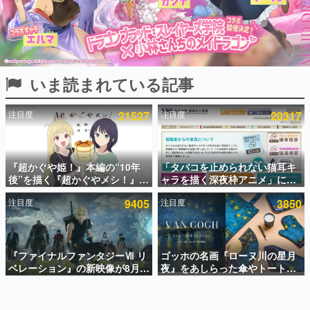
インタビュー
連載・特集一覧
殿堂入り記事
いま読まれている記事
SNS拡散数が数千以上！ ページビュー数万以上！ などな
ど。多くの人々に読まれた、電ファミ渾身の“殿堂入り”記
事をまとめました。
注目度
21527
注目度
20317
ゲームの企画書
名作ゲームクリエイターの方々に製作時のエピソードをお
聞きし、ヒットする企画（ゲーム）とは何か？を探ってい
『超かぐや姫！』本編の“10年
「タバコを止められない猫耳キ
きます。
後”を描く『超かぐやメシ！』
ャラを描く深夜枠アニメ」に視
赫本
Web連載決定。新たなWebマン
聴者の一部から批判意見。違法
この物語を解いてはいけない。『赫本』は、〈試験問題〉
注目度
9405
注目度
3850
ガレーベル「ビビビコミック」
薬物の使用と思しき描写も含め
の形をした短編ホラー小説集です。
にて特別話が掲載スタート、あ
て、BPOが議論を交わす
のお話には…まだ続きがある！
新世代に訊く
『ファイナルファンタジーⅦ リ
ゴッホの名画『ローヌ川の星月
これからのデジタルゲーム市場を担う若きクリエイター達
の姿を追い、彼らのルーツと情熱を探っていきます。
ベレーション』の新映像が8月
夜』をあしらった傘やトートバ
26日早朝に公開へ。『FF7』リ
ッグなどが登場。8月7日21時よ
メイクシリーズの完結編、
り2日間限定で予約販売
ゲーム世代の作家たち
「gamescom」のオープニング
ゲームに多大な影響を受けた作家さんに取材し、ゲームが