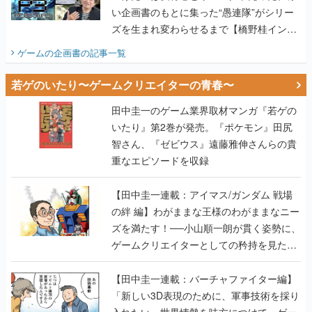
い企画書のもとに集った“愚連隊”がシリー
ズを生まれ変わらせるまで【橋野桂インタ
ビュー】
ゲームの企画書
の記事一覧
若ゲのいたり〜ゲームクリエイターの青春〜
田中圭一のゲーム業界取材マンガ『若ゲの
いたり』第2巻が発売。『ポケモン』田尻
智さん、『ゼビウス』遠藤雅伸さんらの貴
重なエピソードを収録
【田中圭一連載：アイマス/ガンダム 戦場
の絆 編】わがままな王様のわがままなニー
ズを満たす！──小山順一朗が貫く姿勢に、
ゲームクリエイターとしての矜持を見た
【若ゲのいたり最終回】
【田中圭一連載：バーチャファイター編】
「新しい3D表現のために、軍事技術を採り
入れたい」世界情勢を味方につけて、ゲー