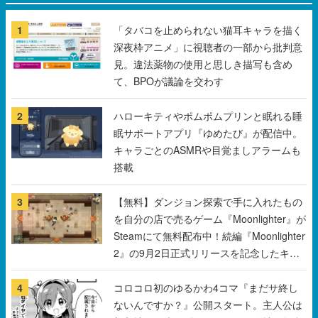
1
「タバコを止められない猫耳キャラを描く
深夜枠アニメ」に視聴者の一部から批判意
見。違法薬物の使用と思しき描写も含め
て、BPOが議論を交わす
2
ハローキティやポムポムプリンと眠れる睡
眠サポートアプリ『ゆめたび』が配信中。
キャラごとのASMRや目覚ましアラームも
搭載
3
【無料】ダンジョン探索で手に入れたもの
を自分の店で売るゲーム『Moonlighter』が
Steamにて無料配布中！続編『Moonlighter
2』の9月2日正式リリースを記念したキャ
ンペーン
4
コロコロ初のゆるかわ4コマ『まだサ終し
ないんですか？』公開スタート。主人公は