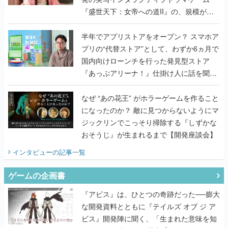
『盛世天下：女帝への道II』の、規模が違
うこだわりをプロデューサーに聞いた
半年でアプリストアをオープン？ スマホア
プリの“代替ストア”として、わずか6ヵ月で
国内向けローンチを行った発見型ストア
『あっぷアリーナ！』仕掛け人に話を聞い
てみた
なぜ “あの花王” がホラーゲームを作ること
になったのか？ 敵に見つからないようにマ
ジックリンでこっそり掃除する『しずかな
おそうじ』が生まれるまで【開発座談会】
インタビュー
の記事一覧
ゲームの企画書
『アビス』は、ひとつの奇跡だった──膨大
な開発資料とともに『テイルズ オブ ジ ア
ビス』開発陣に聞く、「生まれた意味を知