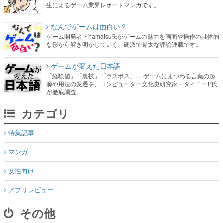
生によるゲーム業界レポートマンガです。
なんでゲームは面白い？
ゲーム開発者・hamatsu氏がゲームの魅力を画面や操作の具体的
な形から解き明かしていく、硬派で骨太な評論連載です。
ゲームが変えた日本語
「経験値」「裏技」「ラスボス」… ゲームにまつわる言葉の起
源や用法の変遷を、コンピューター文化史研究家・タイニーP氏
が徹底調査。
カテゴリ
特集記事
マンガ
女性向け
アプリレビュー
その他