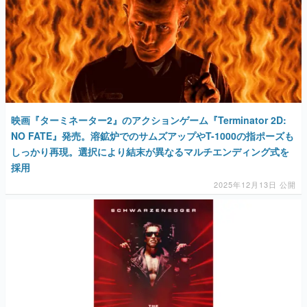
マンガ
女性向け
アプリレビュー
その他
映画『ターミネーター2』のアクションゲーム『Terminator 2D:
NO FATE』発売。溶鉱炉でのサムズアップやT-1000の指ポーズも
電ファミニコゲーマーとは？
しっかり再現。選択により結末が異なるマルチエンディング式を
運営：株式会社マレ
採用
2025年12月13日 公開