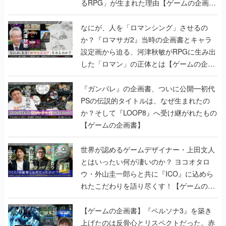
るRPG」が生まれた理由【ゲームの企画
書】
なにが、人を「ロマンシング」させるの
か？『ロマサガ2』当時の企画書とキャラ
設定画から迫る、河津秋敏がRPGに生み出
した「ロマン」の正体とは【ゲームの企画
書】
『ガンパレ』の企画書、ついに公開━初代
PSの伝説的タイトルは、なぜ生まれたの
か？そして『LOOP8』へ受け継がれたもの
【ゲームの企画書】
世界が認めるゲームデザイナー・上田文人
とはいったい何が凄いのか？ ヨコオタロ
ウ・外山圭一郎らと共に『ICO』に込めら
れたこだわりを語り尽くす！【ゲームの企
画書】
【ゲームの企画書】『ペルソナ3』を築き
上げたのは反骨心とリスペクトだった。赤