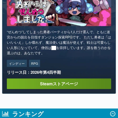
“ぜんめつ”してしまった勇者パーティから1人だけ選んで、ともに迷
宮からの脱出を目指すダンジョン探索RPGです。 ただし勇者は「は
い/いいえ」しか喋れず、魔法使いは魔法が使えず、戦士は可愛らし
い人形になっていて、僧侶は██を崇拝しています。誰を救うのかを
選ぶのは、あなたです。
インディー
RPG
リリース日：2026年第4四半期
Steamストアページ
ランキング