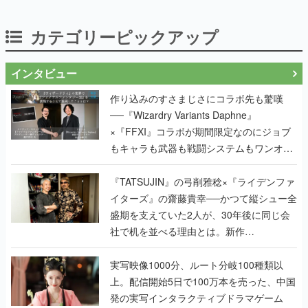
カテゴリーピックアップ
インタビュー
作り込みのすさまじさにコラボ先も驚嘆
──『Wizardry Variants Daphne』
×『FFXI』コラボが期間限定なのにジョブ
もキャラも武器も戦闘システムもワンオフ
で作り込まれた理由を両ディレクターに聞
く
『TATSUJIN』の弓削雅稔×『ライデンファ
イターズ』の齋藤貴幸──かつて縦シュー全
盛期を支えていた2人が、30年後に同じ会
社で机を並べる理由とは。新作
『TATSUJIN EXTREME』で初タッグを組
んだレジェンド2人に訊く開発秘話
実写映像1000分、ルート分岐100種類以
上。配信開始5日で100万本を売った、中国
発の実写インタラクティブドラマゲーム