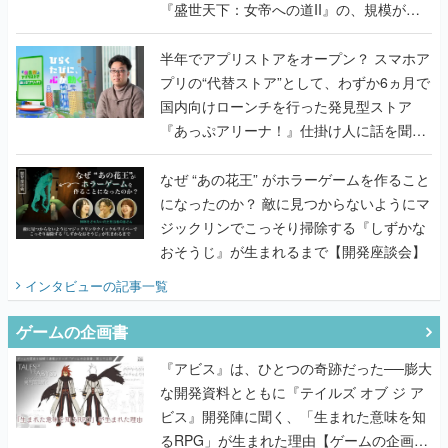
『盛世天下：女帝への道II』の、規模が違
うこだわりをプロデューサーに聞いた
半年でアプリストアをオープン？ スマホア
プリの“代替ストア”として、わずか6ヵ月で
国内向けローンチを行った発見型ストア
『あっぷアリーナ！』仕掛け人に話を聞い
てみた
なぜ “あの花王” がホラーゲームを作ること
になったのか？ 敵に見つからないようにマ
ジックリンでこっそり掃除する『しずかな
おそうじ』が生まれるまで【開発座談会】
インタビュー
の記事一覧
ゲームの企画書
『アビス』は、ひとつの奇跡だった──膨大
な開発資料とともに『テイルズ オブ ジ ア
ビス』開発陣に聞く、「生まれた意味を知
るRPG」が生まれた理由【ゲームの企画