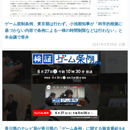
マンガ
女性向け
ゲーム規制条例、東京都は行わず。小池都知事が「科学的根拠に
基づかない内容で条例による一律の時間制限などは行わない」と
アプリレビュー
本会議で答弁
その他
2021年2月25日 公開
電ファミニコゲーマーとは？
運営：株式会社マレ
香川県のテレビ局が香川県の「ゲーム条例」に関する報道番組を6