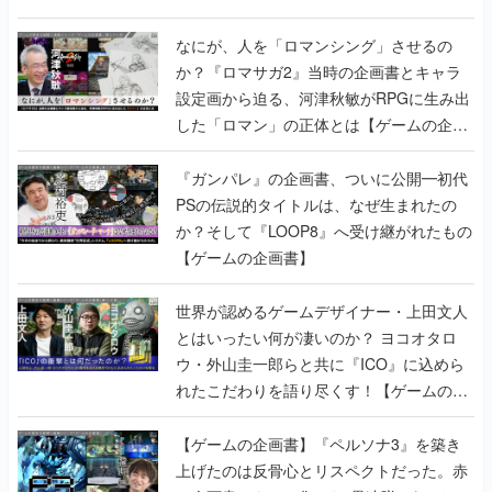
書】
なにが、人を「ロマンシング」させるの
か？『ロマサガ2』当時の企画書とキャラ
設定画から迫る、河津秋敏がRPGに生み出
した「ロマン」の正体とは【ゲームの企画
書】
『ガンパレ』の企画書、ついに公開━初代
PSの伝説的タイトルは、なぜ生まれたの
か？そして『LOOP8』へ受け継がれたもの
【ゲームの企画書】
世界が認めるゲームデザイナー・上田文人
とはいったい何が凄いのか？ ヨコオタロ
ウ・外山圭一郎らと共に『ICO』に込めら
れたこだわりを語り尽くす！【ゲームの企
画書】
【ゲームの企画書】『ペルソナ3』を築き
上げたのは反骨心とリスペクトだった。赤