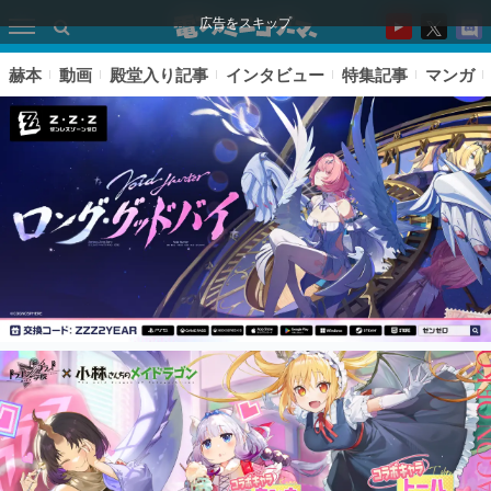
広告をスキップ
赫本
動画
殿堂入り記事
インタビュー
特集記事
マンガ
ピックアップ
電ファミのいま読まれている記事ランキング
アプリセール情報