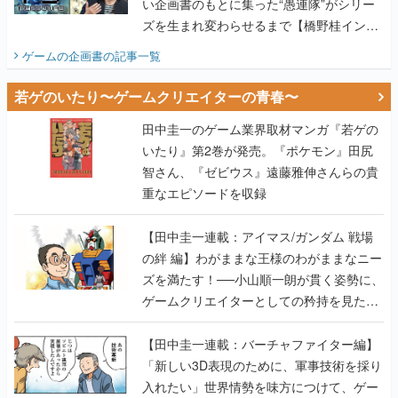
い企画書のもとに集った“愚連隊”がシリー
ズを生まれ変わらせるまで【橋野桂インタ
ビュー】
ゲームの企画書
の記事一覧
若ゲのいたり〜ゲームクリエイターの青春〜
田中圭一のゲーム業界取材マンガ『若ゲの
いたり』第2巻が発売。『ポケモン』田尻
智さん、『ゼビウス』遠藤雅伸さんらの貴
重なエピソードを収録
【田中圭一連載：アイマス/ガンダム 戦場
の絆 編】わがままな王様のわがままなニー
ズを満たす！──小山順一朗が貫く姿勢に、
ゲームクリエイターとしての矜持を見た
【若ゲのいたり最終回】
【田中圭一連載：バーチャファイター編】
「新しい3D表現のために、軍事技術を採り
入れたい」世界情勢を味方につけて、ゲー