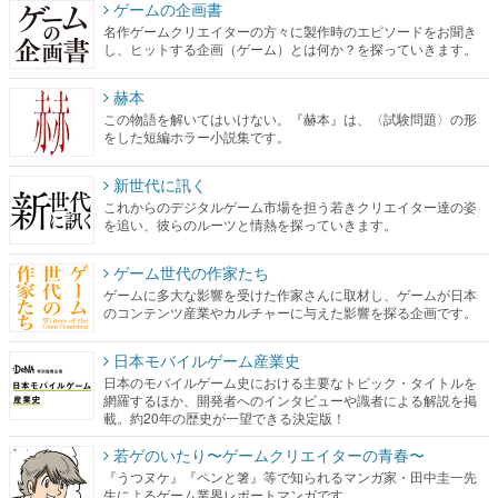
ゲームの企画書
名作ゲームクリエイターの方々に製作時のエピソードをお聞き
し、ヒットする企画（ゲーム）とは何か？を探っていきます。
赫本
この物語を解いてはいけない。『赫本』は、〈試験問題〉の形
をした短編ホラー小説集です。
新世代に訊く
これからのデジタルゲーム市場を担う若きクリエイター達の姿
を追い、彼らのルーツと情熱を探っていきます。
ゲーム世代の作家たち
ゲームに多大な影響を受けた作家さんに取材し、ゲームが日本
のコンテンツ産業やカルチャーに与えた影響を探る企画です。
日本モバイルゲーム産業史
日本のモバイルゲーム史における主要なトピック・タイトルを
網羅するほか、開発者へのインタビューや識者による解説を掲
載。約20年の歴史が一望できる決定版！
若ゲのいたり〜ゲームクリエイターの青春〜
『うつヌケ』『ペンと箸』等で知られるマンガ家・田中圭一先
生によるゲーム業界レポートマンガです。