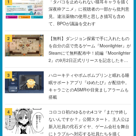
1
「タバコを止められない猫耳キャラを描く
深夜枠アニメ」に視聴者の一部から批判意
見。違法薬物の使用と思しき描写も含め
て、BPOが議論を交わす
2
【無料】ダンジョン探索で手に入れたもの
を自分の店で売るゲーム『Moonlighter』が
Steamにて無料配布中！続編『Moonlighter
2』の9月2日正式リリースを記念したキャ
ンペーン
3
ハローキティやポムポムプリンと眠れる睡
眠サポートアプリ『ゆめたび』が配信中。
キャラごとのASMRや目覚ましアラームも
搭載
4
コロコロ初のゆるかわ4コマ『まだサ終し
ないんですか？』公開スタート。主人公は
新入社員の侘石ダイヤ、ゲーム会社を舞台
にトラブルへ対応する社員たちを描く