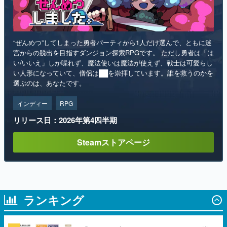
“ぜんめつ”してしまった勇者パーティから1人だけ選んで、ともに迷
宮からの脱出を目指すダンジョン探索RPGです。 ただし勇者は「は
い/いいえ」しか喋れず、魔法使いは魔法が使えず、戦士は可愛らし
い人形になっていて、僧侶は██を崇拝しています。誰を救うのかを
選ぶのは、あなたです。
インディー
RPG
リリース日：2026年第4四半期
Steamストアページ
ランキング