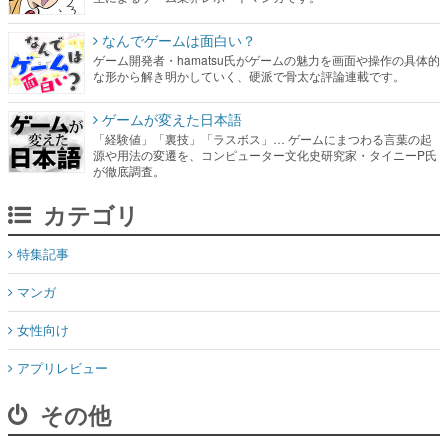
なんでゲームは面白い？
ゲーム開発者・hamatsu氏がゲームの魅力を画面や操作の具体的
な形から解き明かしていく、硬派で骨太な評論連載です。
ゲームが変えた日本語
「経験値」「裏技」「ラスボス」… ゲームにまつわる言葉の起
源や用法の変遷を、コンピューター文化史研究家・タイニーP氏
が徹底調査。
カテゴリ
特集記事
マンガ
女性向け
アプリレビュー
その他