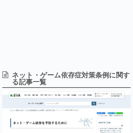
9年ぶりとなる日本公演を記念し
日本のコンテンツ産業やカルチャーに与えた影響を探る企
て
画です。
日本モバイルゲーム産業史
日本のモバイルゲーム史における主要なトピック・タイト
ルを網羅するほか、開発者へのインタビューや識者による
解説を掲載。約20年の歴史が一望できる決定版！
若ゲのいたり〜ゲームクリエイターの青春〜
『うつヌケ』『ペンと箸』等で知られるマンガ家・田中圭
一先生によるゲーム業界レポートマンガです。
なんでゲームは面白い？
ゲーム開発者・hamatsu氏がゲームの魅力を画面や操作の
ネット・ゲーム依存症対策条例に関す
具体的な形から解き明かしていく、硬派で骨太な評論連載
る記事一覧
です。
ゲームが変えた日本語
「経験値」「裏技」「ラスボス」… ゲームにまつわる言葉
の起源や用法の変遷を、コンピューター文化史研究家・タ
イニーP氏が徹底調査。
カテゴリ
特集記事