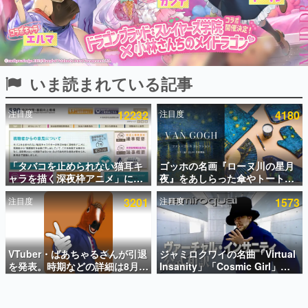
インタビュー
連載・特集一覧
殿堂入り記事
いま読まれている記事
SNS拡散数が数千以上！ ページビュー数万以上！ などな
ど。多くの人々に読まれた、電ファミ渾身の“殿堂入り”記
事をまとめました。
注目度
12232
注目度
4180
ゲームの企画書
名作ゲームクリエイターの方々に製作時のエピソードをお
聞きし、ヒットする企画（ゲーム）とは何か？を探ってい
「タバコを止められない猫耳キ
ゴッホの名画『ローヌ川の星月
きます。
ャラを描く深夜枠アニメ」に視
夜』をあしらった傘やトートバ
赫本
聴者の一部から批判意見。違法
ッグなどが登場。8月7日21時よ
この物語を解いてはいけない。『赫本』は、〈試験問題〉
注目度
3201
注目度
1573
薬物の使用と思しき描写も含め
り2日間限定で予約販売
の形をした短編ホラー小説集です。
て、BPOが議論を交わす
新世代に訊く
VTuber・ばあちゃるさんが引退
ジャミロクワイの名曲「Virtual
これからのデジタルゲーム市場を担う若きクリエイター達
の姿を追い、彼らのルーツと情熱を探っていきます。
を発表。時期などの詳細は8月9
Insanity」「Cosmic Girl」
日15時からの配信で説明
「Canned Heat」公式日本語字
幕付きMVがいきなり公開！
ゲーム世代の作家たち
「SUMMER SONIC 2026」での
ゲームに多大な影響を受けた作家さんに取材し、ゲームが