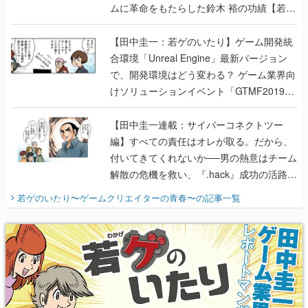
ムに革命をもたらした鈴木 裕の功績【若ゲ
のいたり】
【田中圭一：若ゲのいたり】ゲーム開発統
合環境「Unreal Engine」最新バージョン
で、開発環境はどう変わる？ ゲーム業界向
けソリューションイベント「GTMF2019」
に行って、より理解を深めよう【PR】
【田中圭一連載：サイバーコネクトツー
編】すべての責任はオレが取る。だから、
付いてきてくれないか──男の熱意はチーム
解散の危機を救い、『.hack』成功の活路を
開く。業界の快男児・松山 洋に流れる血は
若ゲのいたり〜ゲームクリエイターの青春〜
の記事一覧
『少年ジャンプ』色だった【若ゲのいた
り】