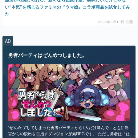
い“本気”を感じるファミマの『ウマ娘』コラボ商品を試食してみ
た
2022年2月10日 公開
AD
勇者パーティはぜんめつしました。
“ぜんめつ”してしまった勇者パーティから1人だけ選んで、ともに迷
宮からの脱出を目指すダンジョン探索RPGです。 ただし勇者は「は