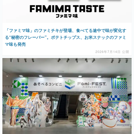
マンガ
女性向け
「ファミマ味」のファミチキが登場、食べてる途中で味が変化す
アプリレビュー
る“秘密のフレーバー”。ポテトチップス、お米スナックのファミ
マ味も発売
その他
2026年7月14日 公開
電ファミニコゲーマーとは？
運営：株式会社マレ