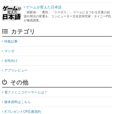
ゲームが変えた日本語
「経験値」「裏技」「ラスボス」… ゲームにまつわる言葉の起
源や用法の変遷を、コンピューター文化史研究家・タイニーP氏
が徹底調査。
カテゴリ
特集記事
マンガ
女性向け
アプリレビュー
その他
電ファミニコゲーマーとは？
媒体資料はこちら
XプレゼントCP応募規約