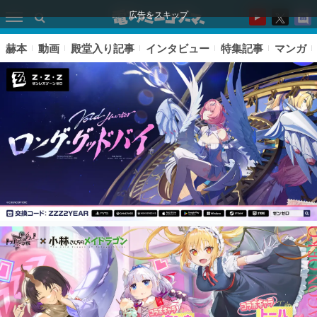
広告をスキップ
赫本
動画
殿堂入り記事
インタビュー
特集記事
マンガ
ピックアップ
電ファミのいま読まれている記事ランキング
アプリセール情報