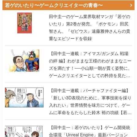
若ゲのいたり〜ゲームクリエイターの青春〜
田中圭一のゲーム業界取材マンガ『若ゲの
いたり』第2巻が発売。『ポケモン』田尻
智さん、『ゼビウス』遠藤雅伸さんらの貴
重なエピソードを収録
【田中圭一連載：アイマス/ガンダム 戦場
の絆 編】わがままな王様のわがままなニー
ズを満たす！──小山順一朗が貫く姿勢に、
ゲームクリエイターとしての矜持を見た
【若ゲのいたり最終回】
【田中圭一連載：バーチャファイター編】
「新しい3D表現のために、軍事技術を採り
入れたい」世界情勢を味方につけて、ゲー
ムに革命をもたらした鈴木 裕の功績【若ゲ
のいたり】
【田中圭一：若ゲのいたり】ゲーム開発統
合環境「Unreal Engine」最新バージョン