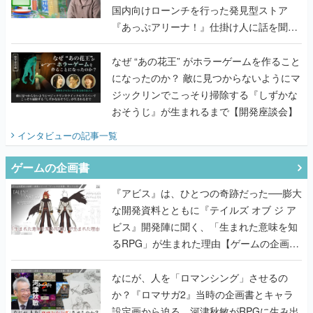
国内向けローンチを行った発見型ストア
『あっぷアリーナ！』仕掛け人に話を聞い
てみた
なぜ “あの花王” がホラーゲームを作ること
になったのか？ 敵に見つからないようにマ
ジックリンでこっそり掃除する『しずかな
おそうじ』が生まれるまで【開発座談会】
インタビュー
の記事一覧
ゲームの企画書
『アビス』は、ひとつの奇跡だった──膨大
な開発資料とともに『テイルズ オブ ジ ア
ビス』開発陣に聞く、「生まれた意味を知
るRPG」が生まれた理由【ゲームの企画
書】
なにが、人を「ロマンシング」させるの
か？『ロマサガ2』当時の企画書とキャラ
設定画から迫る、河津秋敏がRPGに生み出