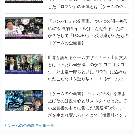
した「ロマン」の正体とは【ゲームの企画
書】
『ガンパレ』の企画書、ついに公開━初代
PSの伝説的タイトルは、なぜ生まれたの
か？そして『LOOP8』へ受け継がれたもの
【ゲームの企画書】
世界が認めるゲームデザイナー・上田文人
とはいったい何が凄いのか？ ヨコオタロ
ウ・外山圭一郎らと共に『ICO』に込めら
れたこだわりを語り尽くす！【ゲームの企
画書】
【ゲームの企画書】『ペルソナ3』を築き
上げたのは反骨心とリスペクトだった。赤
い企画書のもとに集った“愚連隊”がシリー
ズを生まれ変わらせるまで【橋野桂インタ
ビュー】
ゲームの企画書
の記事一覧