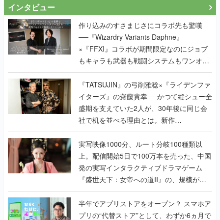
インタビュー
作り込みのすさまじさにコラボ先も驚嘆
──『Wizardry Variants Daphne』
×『FFXI』コラボが期間限定なのにジョブ
もキャラも武器も戦闘システムもワンオフ
で作り込まれた理由を両ディレクターに聞
く
『TATSUJIN』の弓削雅稔×『ライデンファ
イターズ』の齋藤貴幸──かつて縦シュー全
盛期を支えていた2人が、30年後に同じ会
社で机を並べる理由とは。新作
『TATSUJIN EXTREME』で初タッグを組
んだレジェンド2人に訊く開発秘話
実写映像1000分、ルート分岐100種類以
上。配信開始5日で100万本を売った、中国
発の実写インタラクティブドラマゲーム
『盛世天下：女帝への道II』の、規模が違
うこだわりをプロデューサーに聞いた
半年でアプリストアをオープン？ スマホア
プリの“代替ストア”として、わずか6ヵ月で