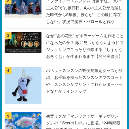
2
『ファイアーエムブレム 万紫千紅』“真の
主人公”がお披露目。4人の主人公が活躍し
た時代から5年後、彼らが「この世に存在
しない」状況で魔神・バロールと戦う
3
なぜ “あの花王” がホラーゲームを作ること
になったのか？ 敵に見つからないようにマ
ジックリンでこっそり掃除する『しずかな
おそうじ』が生まれるまで【開発座談会】
4
パペットスンスンの郵便局限定グッズが登
場。お手紙を持ったスンスンのマスコット
や、スンスンがプリントされたレターセッ
トなどがラインナップ
5
初音ミクが『マジック：ザ・ギャザリン
グ』の「Secret Lair」に登場。“24時間限