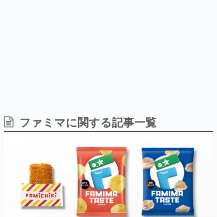
式リリースを記念したキャンペ
介
日本のコンテンツ産業やカルチャーに与えた影響を探る企
ーン
画です。
日本モバイルゲーム産業史
日本のモバイルゲーム史における主要なトピック・タイト
ルを網羅するほか、開発者へのインタビューや識者による
解説を掲載。約20年の歴史が一望できる決定版！
若ゲのいたり〜ゲームクリエイターの青春〜
『うつヌケ』『ペンと箸』等で知られるマンガ家・田中圭
一先生によるゲーム業界レポートマンガです。
なんでゲームは面白い？
ゲーム開発者・hamatsu氏がゲームの魅力を画面や操作の
ファミマに関する記事一覧
具体的な形から解き明かしていく、硬派で骨太な評論連載
です。
ゲームが変えた日本語
「経験値」「裏技」「ラスボス」… ゲームにまつわる言葉
の起源や用法の変遷を、コンピューター文化史研究家・タ
イニーP氏が徹底調査。
カテゴリ
特集記事