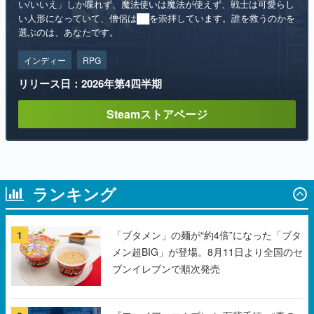
い/いいえ」しか喋れず、魔法使いは魔法が使えず、戦士は可愛らし
い人形になっていて、僧侶は██を崇拝しています。誰を救うのかを
選ぶのは、あなたです。
インディー
RPG
リリース日：2026年第4四半期
Steamストアページ
ランキング
1
「ブタメン」の麺が“約4倍”になった「ブタ
メン超BIG」が登場。8月11日より全国のセ
ブンイレブンで順次発売