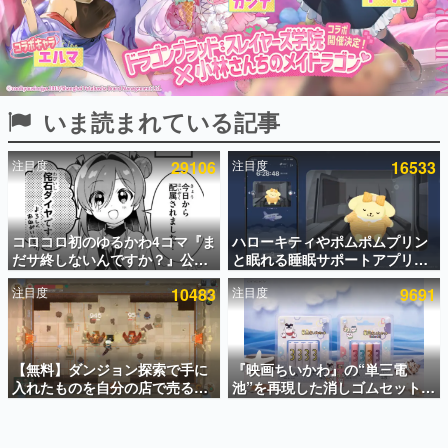
インタビュー
連載・特集一覧
殿堂入り記事
いま読まれている記事
SNS拡散数が数千以上！ ページビュー数万以上！ などな
ど。多くの人々に読まれた、電ファミ渾身の“殿堂入り”記
事をまとめました。
注目度
29106
注目度
16533
ゲームの企画書
名作ゲームクリエイターの方々に製作時のエピソードをお
聞きし、ヒットする企画（ゲーム）とは何か？を探ってい
コロコロ初のゆるかわ4コマ『ま
ハローキティやポムポムプリン
きます。
だサ終しないんですか？』公開
と眠れる睡眠サポートアプリ
赫本
スタート。主人公は新入社員の
『ゆめたび』が配信中。キャラ
この物語を解いてはいけない。『赫本』は、〈試験問題〉
注目度
10483
注目度
9691
侘石ダイヤ、ゲーム会社を舞台
ごとのASMRや目覚ましアラー
の形をした短編ホラー小説集です。
にトラブルへ対応する社員たち
ムも搭載
を描く
新世代に訊く
【無料】ダンジョン探索で手に
『映画ちいかわ』の“単三電
これからのデジタルゲーム市場を担う若きクリエイター達
の姿を追い、彼らのルーツと情熱を探っていきます。
入れたものを自分の店で売るゲ
池”を再現した消しゴムセットが
ーム『Moonlighter』がSteam
8月7日より発売決定。公式は
にて無料配布中！続編
「在ったものを 消しながら いつ
ゲーム世代の作家たち
『Moonlighter 2』の9月2日正
かなくなる 永遠のいのち」と紹
ゲームに多大な影響を受けた作家さんに取材し、ゲームが