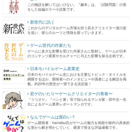
この物語を解いてはいけない。『赫本』は、〈試験問題〉の形
をした短編ホラー小説集です。
新世代に訊く
これからのデジタルゲーム市場を担う若きクリエイター達の姿
を追い、彼らのルーツと情熱を探っていきます。
ゲーム世代の作家たち
ゲームに多大な影響を受けた作家さんに取材し、ゲームが日本
のコンテンツ産業やカルチャーに与えた影響を探る企画です。
日本モバイルゲーム産業史
日本のモバイルゲーム史における主要なトピック・タイトルを
網羅するほか、開発者へのインタビューや識者による解説を掲
載。約20年の歴史が一望できる決定版！
若ゲのいたり〜ゲームクリエイターの青春〜
『うつヌケ』『ペンと箸』等で知られるマンガ家・田中圭一先
生によるゲーム業界レポートマンガです。
なんでゲームは面白い？
ゲーム開発者・hamatsu氏がゲームの魅力を画面や操作の具体的
な形から解き明かしていく、硬派で骨太な評論連載です。