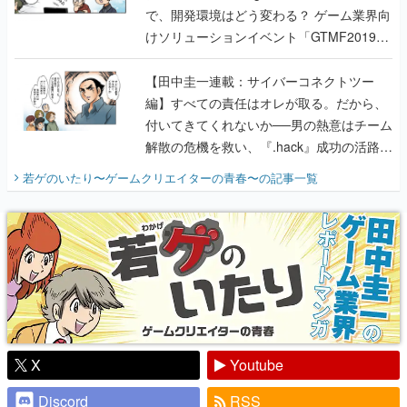
で、開発環境はどう変わる？ ゲーム業界向
けソリューションイベント「GTMF2019」
に行って、より理解を深めよう【PR】
【田中圭一連載：サイバーコネクトツー
編】すべての責任はオレが取る。だから、
付いてきてくれないか──男の熱意はチーム
解散の危機を救い、『.hack』成功の活路を
開く。業界の快男児・松山 洋に流れる血は
若ゲのいたり〜ゲームクリエイターの青春〜
の記事一覧
『少年ジャンプ』色だった【若ゲのいた
り】
X
Youtube
Discord
RSS