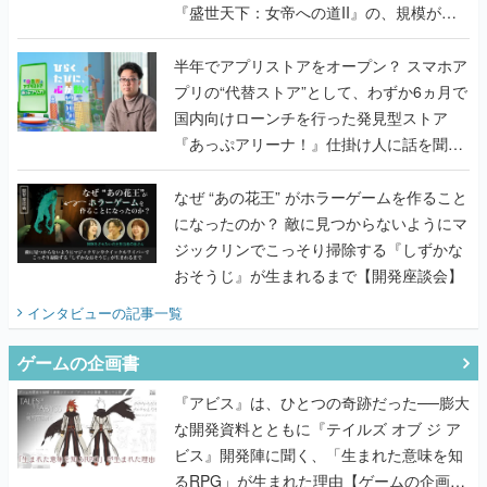
『盛世天下：女帝への道II』の、規模が違
うこだわりをプロデューサーに聞いた
半年でアプリストアをオープン？ スマホア
プリの“代替ストア”として、わずか6ヵ月で
国内向けローンチを行った発見型ストア
『あっぷアリーナ！』仕掛け人に話を聞い
てみた
なぜ “あの花王” がホラーゲームを作ること
になったのか？ 敵に見つからないようにマ
ジックリンでこっそり掃除する『しずかな
おそうじ』が生まれるまで【開発座談会】
インタビュー
の記事一覧
ゲームの企画書
『アビス』は、ひとつの奇跡だった──膨大
な開発資料とともに『テイルズ オブ ジ ア
ビス』開発陣に聞く、「生まれた意味を知
るRPG」が生まれた理由【ゲームの企画