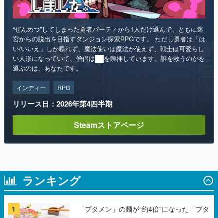
“ぜんめつ”してしまった勇者パーティから1人だけ選んで、ともに迷
宮からの脱出を目指すダンジョン探索RPGです。 ただし勇者は「は
い/いいえ」しか喋れず、魔法使いは魔法が使えず、戦士は可愛らし
い人形になっていて、僧侶は██を崇拝しています。誰を救うのかを
選ぶのは、あなたです。
インディー
RPG
リリース日：2026年第4四半期
Steamストアページ
ランキング
1
「ブタメン」の麺が“約4倍”になった「ブタ