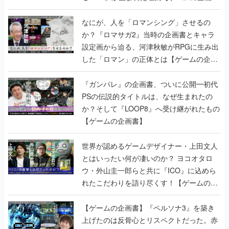
書】
なにが、人を「ロマンシング」させるの
か？『ロマサガ2』当時の企画書とキャラ
設定画から迫る、河津秋敏がRPGに生み出
した「ロマン」の正体とは【ゲームの企画
書】
『ガンパレ』の企画書、ついに公開━初代
PSの伝説的タイトルは、なぜ生まれたの
か？そして『LOOP8』へ受け継がれたもの
【ゲームの企画書】
世界が認めるゲームデザイナー・上田文人
とはいったい何が凄いのか？ ヨコオタロ
ウ・外山圭一郎らと共に『ICO』に込めら
れたこだわりを語り尽くす！【ゲームの企
画書】
【ゲームの企画書】『ペルソナ3』を築き
上げたのは反骨心とリスペクトだった。赤