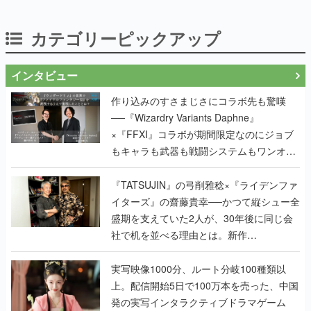
カテゴリーピックアップ
インタビュー
作り込みのすさまじさにコラボ先も驚嘆
──『Wizardry Variants Daphne』
×『FFXI』コラボが期間限定なのにジョブ
もキャラも武器も戦闘システムもワンオフ
で作り込まれた理由を両ディレクターに聞
く
『TATSUJIN』の弓削雅稔×『ライデンファ
イターズ』の齋藤貴幸──かつて縦シュー全
盛期を支えていた2人が、30年後に同じ会
社で机を並べる理由とは。新作
『TATSUJIN EXTREME』で初タッグを組
んだレジェンド2人に訊く開発秘話
実写映像1000分、ルート分岐100種類以
上。配信開始5日で100万本を売った、中国
発の実写インタラクティブドラマゲーム