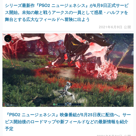
シリーズ最新作『PSO2 ニュージェネシス』が6月9日正式サービ
ス開始。未知の敵と戦うアークスの一員として惑星・ハルファを
舞台とする広大なフィールドへ冒険に出よう
2021年6月9日 公開
『PSO2 ニュージェネシス』映像番組が5月25日夜に配信へ。サー
ビス開始後のロードマップや新フィールドなどの最新情報を紹介
予定