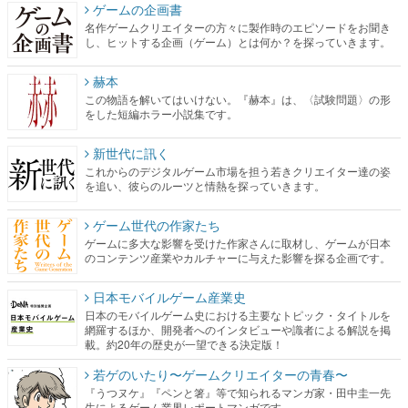
ゲームの企画書
名作ゲームクリエイターの方々に製作時のエピソードをお聞き
し、ヒットする企画（ゲーム）とは何か？を探っていきます。
赫本
この物語を解いてはいけない。『赫本』は、〈試験問題〉の形
をした短編ホラー小説集です。
新世代に訊く
これからのデジタルゲーム市場を担う若きクリエイター達の姿
を追い、彼らのルーツと情熱を探っていきます。
ゲーム世代の作家たち
ゲームに多大な影響を受けた作家さんに取材し、ゲームが日本
のコンテンツ産業やカルチャーに与えた影響を探る企画です。
日本モバイルゲーム産業史
日本のモバイルゲーム史における主要なトピック・タイトルを
網羅するほか、開発者へのインタビューや識者による解説を掲
載。約20年の歴史が一望できる決定版！
若ゲのいたり〜ゲームクリエイターの青春〜
『うつヌケ』『ペンと箸』等で知られるマンガ家・田中圭一先
生によるゲーム業界レポートマンガです。