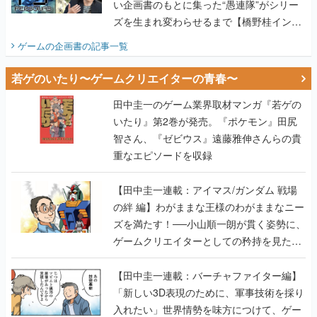
い企画書のもとに集った“愚連隊”がシリー
ズを生まれ変わらせるまで【橋野桂インタ
ビュー】
ゲームの企画書
の記事一覧
若ゲのいたり〜ゲームクリエイターの青春〜
田中圭一のゲーム業界取材マンガ『若ゲの
いたり』第2巻が発売。『ポケモン』田尻
智さん、『ゼビウス』遠藤雅伸さんらの貴
重なエピソードを収録
【田中圭一連載：アイマス/ガンダム 戦場
の絆 編】わがままな王様のわがままなニー
ズを満たす！──小山順一朗が貫く姿勢に、
ゲームクリエイターとしての矜持を見た
【若ゲのいたり最終回】
【田中圭一連載：バーチャファイター編】
「新しい3D表現のために、軍事技術を採り
入れたい」世界情勢を味方につけて、ゲー