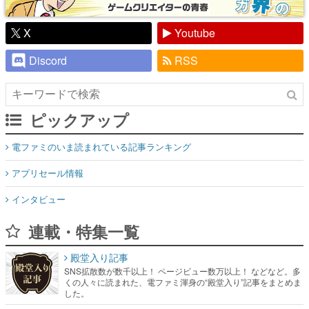
X
Youtube
Discord
RSS
ピックアップ
電ファミのいま読まれている記事ランキング
アプリセール情報
インタビュー
連載・特集一覧
殿堂入り記事
SNS拡散数が数千以上！ ページビュー数万以上！ などなど。多
くの人々に読まれた、電ファミ渾身の“殿堂入り”記事をまとめま
した。