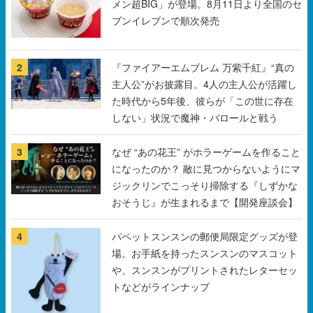
メン超BIG」が登場。8月11日より全国のセ
ブンイレブンで順次発売
2
『ファイアーエムブレム 万紫千紅』“真の
主人公”がお披露目。4人の主人公が活躍し
た時代から5年後、彼らが「この世に存在
しない」状況で魔神・バロールと戦う
3
なぜ “あの花王” がホラーゲームを作ること
になったのか？ 敵に見つからないようにマ
ジックリンでこっそり掃除する『しずかな
おそうじ』が生まれるまで【開発座談会】
4
パペットスンスンの郵便局限定グッズが登
場。お手紙を持ったスンスンのマスコット
や、スンスンがプリントされたレターセッ
トなどがラインナップ