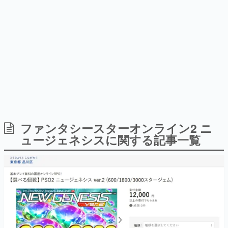
式リリースを記念したキャンペ
日本のコンテンツ産業やカルチャーに与えた影響を探る企
ーン
画です。
日本モバイルゲーム産業史
日本のモバイルゲーム史における主要なトピック・タイト
ルを網羅するほか、開発者へのインタビューや識者による
解説を掲載。約20年の歴史が一望できる決定版！
若ゲのいたり〜ゲームクリエイターの青春〜
『うつヌケ』『ペンと箸』等で知られるマンガ家・田中圭
一先生によるゲーム業界レポートマンガです。
なんでゲームは面白い？
ゲーム開発者・hamatsu氏がゲームの魅力を画面や操作の
ファンタシースターオンライン2 ニ
具体的な形から解き明かしていく、硬派で骨太な評論連載
ュージェネシスに関する記事一覧
です。
ゲームが変えた日本語
「経験値」「裏技」「ラスボス」… ゲームにまつわる言葉
の起源や用法の変遷を、コンピューター文化史研究家・タ
イニーP氏が徹底調査。
カテゴリ
特集記事