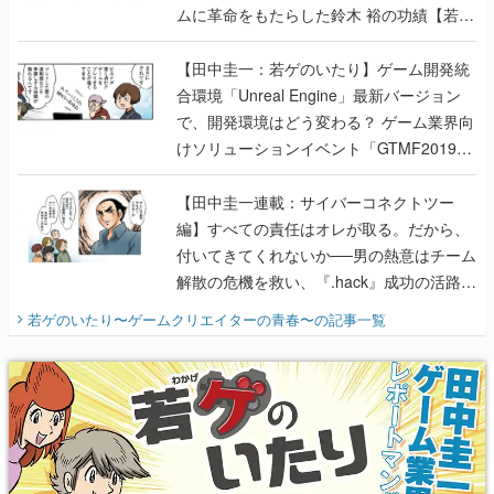
ムに革命をもたらした鈴木 裕の功績【若ゲ
のいたり】
【田中圭一：若ゲのいたり】ゲーム開発統
合環境「Unreal Engine」最新バージョン
で、開発環境はどう変わる？ ゲーム業界向
けソリューションイベント「GTMF2019」
に行って、より理解を深めよう【PR】
【田中圭一連載：サイバーコネクトツー
編】すべての責任はオレが取る。だから、
付いてきてくれないか──男の熱意はチーム
解散の危機を救い、『.hack』成功の活路を
開く。業界の快男児・松山 洋に流れる血は
若ゲのいたり〜ゲームクリエイターの青春〜
の記事一覧
『少年ジャンプ』色だった【若ゲのいた
り】