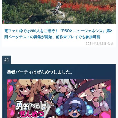
電ファミ枠では250人をご招待！『PSO2 ニュージェネシス』第2
回ベータテストの募集が開始、前作未プレイでも参加可能
2021年2月2日 公開
AD
勇者パーティはぜんめつしました。