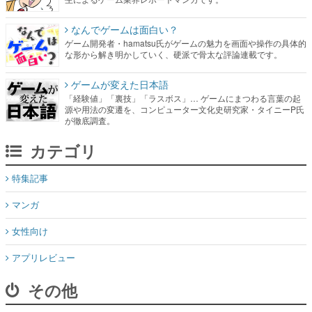
なんでゲームは面白い？
ゲーム開発者・hamatsu氏がゲームの魅力を画面や操作の具体的
な形から解き明かしていく、硬派で骨太な評論連載です。
ゲームが変えた日本語
「経験値」「裏技」「ラスボス」… ゲームにまつわる言葉の起
源や用法の変遷を、コンピューター文化史研究家・タイニーP氏
が徹底調査。
カテゴリ
特集記事
マンガ
女性向け
アプリレビュー
その他