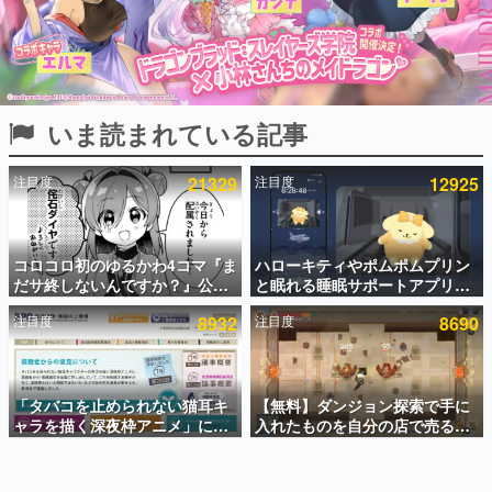
インタビュー
連載・特集一覧
殿堂入り記事
いま読まれている記事
SNS拡散数が数千以上！ ページビュー数万以上！ などな
ど。多くの人々に読まれた、電ファミ渾身の“殿堂入り”記
事をまとめました。
注目度
21329
注目度
12925
ゲームの企画書
名作ゲームクリエイターの方々に製作時のエピソードをお
聞きし、ヒットする企画（ゲーム）とは何か？を探ってい
コロコロ初のゆるかわ4コマ『ま
ハローキティやポムポムプリン
きます。
だサ終しないんですか？』公開
と眠れる睡眠サポートアプリ
赫本
スタート。主人公は新入社員の
『ゆめたび』が配信中。キャラ
この物語を解いてはいけない。『赫本』は、〈試験問題〉
注目度
8932
注目度
8690
侘石ダイヤ、ゲーム会社を舞台
ごとのASMRや目覚ましアラー
の形をした短編ホラー小説集です。
にトラブルへ対応する社員たち
ムも搭載
を描く
新世代に訊く
「タバコを止められない猫耳キ
【無料】ダンジョン探索で手に
これからのデジタルゲーム市場を担う若きクリエイター達
の姿を追い、彼らのルーツと情熱を探っていきます。
ャラを描く深夜枠アニメ」に視
入れたものを自分の店で売るゲ
聴者の一部から批判意見。違法
ーム『Moonlighter』がSteam
薬物の使用と思わしき描写も含
にて無料配布中！続編
ゲーム世代の作家たち
めて、BPOが議論を交わす
『Moonlighter 2』の9月2日正
ゲームに多大な影響を受けた作家さんに取材し、ゲームが