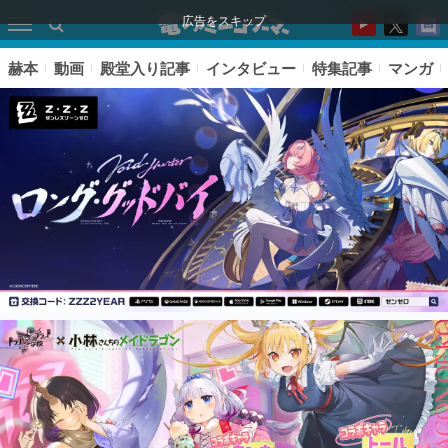
広告をスキップ
赫本
動画
殿堂入り記事
インタビュー
特集記事
マンガ
ピックアップ
電ファミのいま読まれている記事ランキング
アプリセール情報