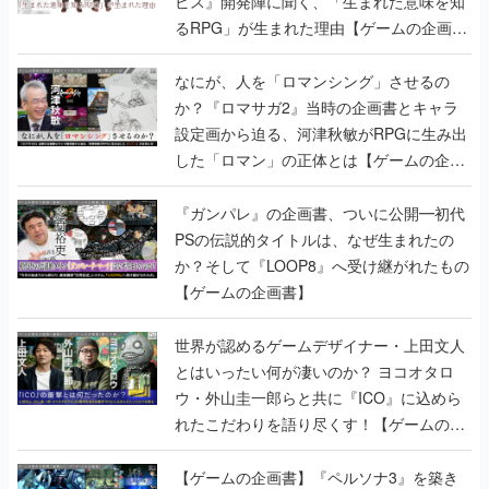
ビス』開発陣に聞く、「生まれた意味を知
るRPG」が生まれた理由【ゲームの企画
書】
なにが、人を「ロマンシング」させるの
か？『ロマサガ2』当時の企画書とキャラ
設定画から迫る、河津秋敏がRPGに生み出
した「ロマン」の正体とは【ゲームの企画
書】
『ガンパレ』の企画書、ついに公開━初代
PSの伝説的タイトルは、なぜ生まれたの
か？そして『LOOP8』へ受け継がれたもの
【ゲームの企画書】
世界が認めるゲームデザイナー・上田文人
とはいったい何が凄いのか？ ヨコオタロ
ウ・外山圭一郎らと共に『ICO』に込めら
れたこだわりを語り尽くす！【ゲームの企
画書】
【ゲームの企画書】『ペルソナ3』を築き