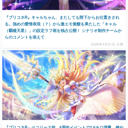
『プリコネR』キャルちゃん、またしても陛下からお仕置きされ
る。強めの愛情表現（？）から激エモ覚醒を果たした「キャル
（覇瞳天星）」の設定ラフ画を独占公開！ シナリオ制作チームか
らのコメントを添えて
2026年4月21日 公開
『プリコネR』ペコリーヌ姫、8周年イベントで2.8キロ増量。健や