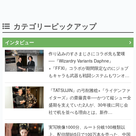
カテゴリーピックアップ
インタビュー
作り込みのすさまじさにコラボ先も驚嘆
──『Wizardry Variants Daphne』
×『FFXI』コラボが期間限定なのにジョブ
もキャラも武器も戦闘システムもワンオフ
で作り込まれた理由を両ディレクターに聞
く
『TATSUJIN』の弓削雅稔×『ライデンファ
イターズ』の齋藤貴幸──かつて縦シュー全
盛期を支えていた2人が、30年後に同じ会
社で机を並べる理由とは。新作
『TATSUJIN EXTREME』で初タッグを組
んだレジェンド2人に訊く開発秘話
実写映像1000分、ルート分岐100種類以
上。配信開始5日で100万本を売った、中国