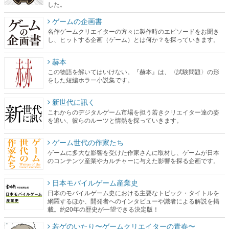
した。
ゲームの企画書
名作ゲームクリエイターの方々に製作時のエピソードをお聞き
し、ヒットする企画（ゲーム）とは何か？を探っていきます。
赫本
この物語を解いてはいけない。『赫本』は、〈試験問題〉の形
をした短編ホラー小説集です。
新世代に訊く
これからのデジタルゲーム市場を担う若きクリエイター達の姿
を追い、彼らのルーツと情熱を探っていきます。
ゲーム世代の作家たち
ゲームに多大な影響を受けた作家さんに取材し、ゲームが日本
のコンテンツ産業やカルチャーに与えた影響を探る企画です。
日本モバイルゲーム産業史
日本のモバイルゲーム史における主要なトピック・タイトルを
網羅するほか、開発者へのインタビューや識者による解説を掲
載。約20年の歴史が一望できる決定版！
若ゲのいたり〜ゲームクリエイターの青春〜