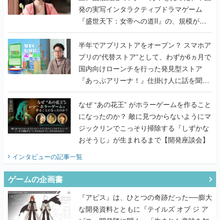
発の実写インタラクティブドラマゲーム
『盛世天下：女帝への道II』の、規模が違
うこだわりをプロデューサーに聞いた
半年でアプリストアをオープン？ スマホア
プリの“代替ストア”として、わずか6ヵ月で
国内向けローンチを行った発見型ストア
『あっぷアリーナ！』仕掛け人に話を聞い
てみた
なぜ “あの花王” がホラーゲームを作ること
になったのか？ 敵に見つからないようにマ
ジックリンでこっそり掃除する『しずかな
おそうじ』が生まれるまで【開発座談会】
インタビュー
の記事一覧
ゲームの企画書
『アビス』は、ひとつの奇跡だった──膨大
な開発資料とともに『テイルズ オブ ジ ア