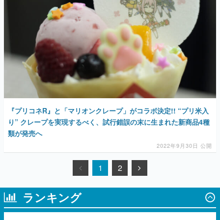
『プリコネR』と「マリオンクレープ」がコラボ決定!! “プリ米入
り” クレープを実現するべく、試行錯誤の末に生まれた新商品4種
類が発売へ
2022年9月30日 公開
1
2
ランキング