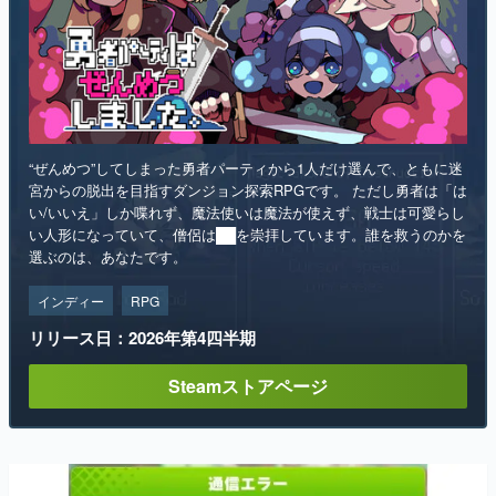
“ぜんめつ”してしまった勇者パーティから1人だけ選んで、ともに迷
宮からの脱出を目指すダンジョン探索RPGです。 ただし勇者は「は
い/いいえ」しか喋れず、魔法使いは魔法が使えず、戦士は可愛らし
い人形になっていて、僧侶は██を崇拝しています。誰を救うのかを
選ぶのは、あなたです。
インディー
RPG
リリース日：2026年第4四半期
Steamストアページ