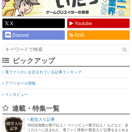
X
Youtube
Discord
RSS
ピックアップ
電ファミのいま読まれている記事ランキング
アプリセール情報
インタビュー
連載・特集一覧
殿堂入り記事
SNS拡散数が数千以上！ ページビュー数万以上！ などなど。多
くの人々に読まれた、電ファミ渾身の“殿堂入り”記事をまとめま