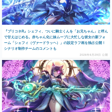
マンガ
女性向け
アプリレビュー
『プリコネR』シェフィ、ついに騎士くんを「お兄ちゃん」と呼ん
で甘えはじめる。赤ちゃん化に妹ムーブに大忙しな彼女の新フォ
その他
ーム「シェフィ（ヴァードラッヘ）」の設定ラフ画を独占公開！
シナリオ制作チームのコメントも
電ファミニコゲーマーとは？
2026年6月29日 公開
運営：株式会社マレ