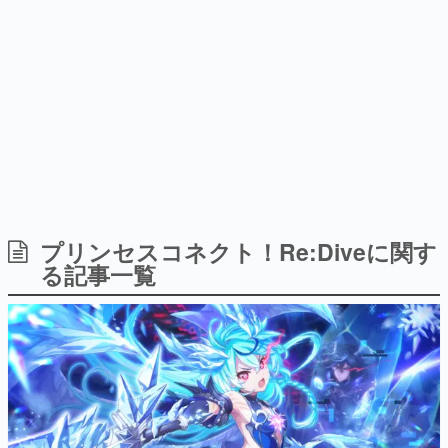
ー？＾＾」暗黒微笑の夢女子
どが全品受注生産で登場、過去
日本のコンテンツ産業やカルチャーに与えた影響を探る企
や、萌え声不思議ちゃん女子と
に発売したグッズの再販も
画です。
青春を謳歌
日本モバイルゲーム産業史
日本のモバイルゲーム史における主要なトピック・タイト
ルを網羅するほか、開発者へのインタビューや識者による
解説を掲載。約20年の歴史が一望できる決定版！
若ゲのいたり〜ゲームクリエイターの青春〜
『うつヌケ』『ペンと箸』等で知られるマンガ家・田中圭
一先生によるゲーム業界レポートマンガです。
なんでゲームは面白い？
ゲーム開発者・hamatsu氏がゲームの魅力を画面や操作の
プリンセスコネクト！Re:Diveに関す
具体的な形から解き明かしていく、硬派で骨太な評論連載
る記事一覧
です。
ゲームが変えた日本語
「経験値」「裏技」「ラスボス」… ゲームにまつわる言葉
の起源や用法の変遷を、コンピューター文化史研究家・タ
イニーP氏が徹底調査。
カテゴリ
特集記事