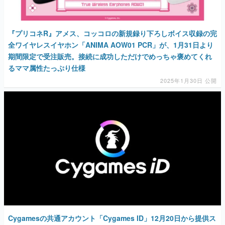
『プリコネR』アメス、コッコロの新規録り下ろしボイス収録の完
全ワイヤレスイヤホン「ANIMA AOW01 PCR」が、1月31日より
期間限定で受注販売。接続に成功しただけでめっちゃ褒めてくれ
るママ属性たっぷり仕様
2025年1月30日 公開
Cygamesの共通アカウント「Cygames ID」12月20日から提供ス