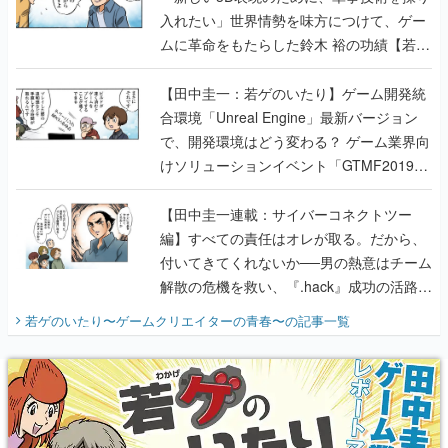
入れたい」世界情勢を味方につけて、ゲー
ムに革命をもたらした鈴木 裕の功績【若ゲ
のいたり】
【田中圭一：若ゲのいたり】ゲーム開発統
合環境「Unreal Engine」最新バージョン
で、開発環境はどう変わる？ ゲーム業界向
けソリューションイベント「GTMF2019」
に行って、より理解を深めよう【PR】
【田中圭一連載：サイバーコネクトツー
編】すべての責任はオレが取る。だから、
付いてきてくれないか──男の熱意はチーム
解散の危機を救い、『.hack』成功の活路を
開く。業界の快男児・松山 洋に流れる血は
若ゲのいたり〜ゲームクリエイターの青春〜
の記事一覧
『少年ジャンプ』色だった【若ゲのいた
り】