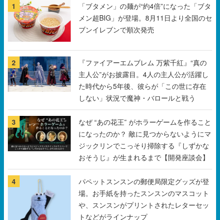
1
「ブタメン」の麺が“約4倍”になった「ブタ
メン超BIG」が登場。8月11日より全国のセ
ブンイレブンで順次発売
2
『ファイアーエムブレム 万紫千紅』“真の
主人公”がお披露目。4人の主人公が活躍し
た時代から5年後、彼らが「この世に存在
しない」状況で魔神・バロールと戦う
3
なぜ “あの花王” がホラーゲームを作ること
になったのか？ 敵に見つからないようにマ
ジックリンでこっそり掃除する『しずかな
おそうじ』が生まれるまで【開発座談会】
4
パペットスンスンの郵便局限定グッズが登
場。お手紙を持ったスンスンのマスコット
や、スンスンがプリントされたレターセッ
トなどがラインナップ