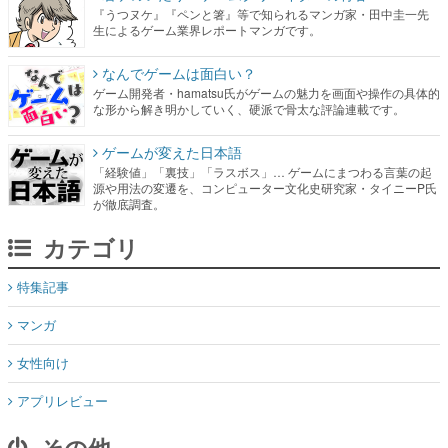
『うつヌケ』『ペンと箸』等で知られるマンガ家・田中圭一先
生によるゲーム業界レポートマンガです。
なんでゲームは面白い？
ゲーム開発者・hamatsu氏がゲームの魅力を画面や操作の具体的
な形から解き明かしていく、硬派で骨太な評論連載です。
ゲームが変えた日本語
「経験値」「裏技」「ラスボス」… ゲームにまつわる言葉の起
源や用法の変遷を、コンピューター文化史研究家・タイニーP氏
が徹底調査。
カテゴリ
特集記事
マンガ
女性向け
アプリレビュー
その他