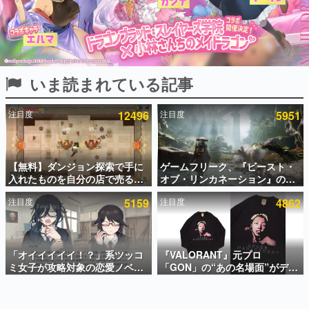
インタビュー
連載・特集一覧
殿堂入り記事
いま読まれている記事
SNS拡散数が数千以上！ ページビュー数万以上！ などな
ど。多くの人々に読まれた、電ファミ渾身の“殿堂入り”記
事をまとめました。
注目度
12496
注目度
5951
ゲームの企画書
名作ゲームクリエイターの方々に製作時のエピソードをお
聞きし、ヒットする企画（ゲーム）とは何か？を探ってい
【無料】ダンジョン探索で手に
ゲームフリーク、『ビースト・
きます。
入れたものを自分の店で売るゲ
オブ・リンカネーション』の継
赫本
ーム『Moonlighter』がSteam
続的なアプデ方針を表明。ユー
この物語を解いてはいけない。『赫本』は、〈試験問題〉
注目度
5159
注目度
4862
にて無料配布中！続編
ザーからの意見を真摯に受け止
の形をした短編ホラー小説集です。
『Moonlighter 2』の9月2日正
めて対応へ。修正パッチは約1週
式リリースを記念したキャンペ
間以内に配信される予定
ーン
新世代に訊く
「オイイイイイ！？」系ツッコ
『VALORANT』元プロ
これからのデジタルゲーム市場を担う若きクリエイター達
の姿を追い、彼らのルーツと情熱を探っていきます。
ミ女子が攻略対象の恋愛ノベル
「GON」の“あの名場面”がデザ
ゲーム『美術部カノジョ』
インされた新作グッズが本日8月
Steamストアページが公開。
5日より期間限定で発売。Tシャ
ゲーム世代の作家たち
「お前らーそろそろ自重しろ
ツやコインケース、アクキーな
ゲームに多大な影響を受けた作家さんに取材し、ゲームが