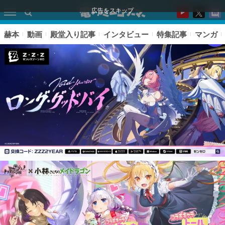
広告をスキップ
赫本
動画
殿堂入り記事
インタビュー
特集記事
マンガ
ピックアップ
電ファミのいま読まれている記事ランキング
アプリセール情報