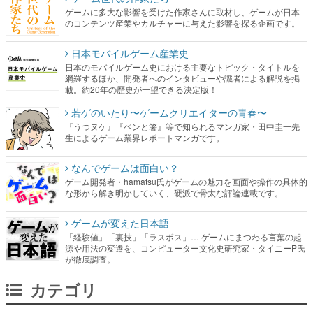
ゲームに多大な影響を受けた作家さんに取材し、ゲームが日本
のコンテンツ産業やカルチャーに与えた影響を探る企画です。
日本モバイルゲーム産業史
日本のモバイルゲーム史における主要なトピック・タイトルを
網羅するほか、開発者へのインタビューや識者による解説を掲
載。約20年の歴史が一望できる決定版！
若ゲのいたり〜ゲームクリエイターの青春〜
『うつヌケ』『ペンと箸』等で知られるマンガ家・田中圭一先
生によるゲーム業界レポートマンガです。
なんでゲームは面白い？
ゲーム開発者・hamatsu氏がゲームの魅力を画面や操作の具体的
な形から解き明かしていく、硬派で骨太な評論連載です。
ゲームが変えた日本語
「経験値」「裏技」「ラスボス」… ゲームにまつわる言葉の起
源や用法の変遷を、コンピューター文化史研究家・タイニーP氏
が徹底調査。
カテゴリ