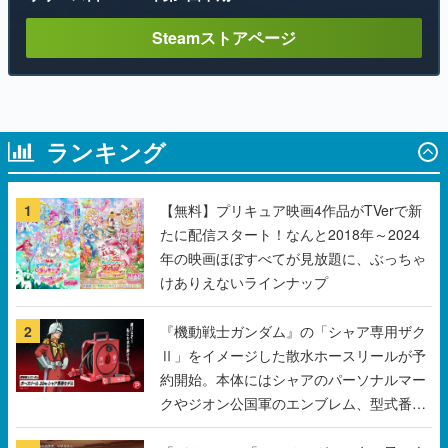
Steamストアページ
ランキング
1
【無料】プリキュア映画4作品がTVerで新
たに配信スタート！なんと2018年～2024
年の映画ほぼすべてが見放題に、ぶっちゃ
けありえないラインナップ
2
『機動戦士ガンダム』の「シャア専用ザク
Ⅱ」をイメージした散水ホースリールが予
約開始。本体にはシャアのパーソナルマー
クやジオン公国軍のエンブレム、型式番号
などを配置