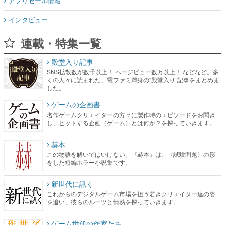
アプリセール情報
インタビュー
連載・特集一覧
殿堂入り記事
SNS拡散数が数千以上！ ページビュー数万以上！ などなど。多
くの人々に読まれた、電ファミ渾身の“殿堂入り”記事をまとめま
した。
ゲームの企画書
名作ゲームクリエイターの方々に製作時のエピソードをお聞き
し、ヒットする企画（ゲーム）とは何か？を探っていきます。
赫本
この物語を解いてはいけない。『赫本』は、〈試験問題〉の形
をした短編ホラー小説集です。
新世代に訊く
これからのデジタルゲーム市場を担う若きクリエイター達の姿
を追い、彼らのルーツと情熱を探っていきます。
ゲーム世代の作家たち