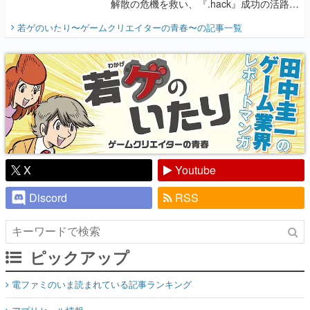
解散の危機を救い、『.hack』成功の活路を
開く。業界の快男児・松山 洋に流れる血は
若ゲのいたり〜ゲームクリエイターの青春〜
の記事一覧
『少年ジャンプ』色だった【若ゲのいた
り】
X
Youtube
Discord
RSS
ピックアップ
電ファミのいま読まれている記事ランキング