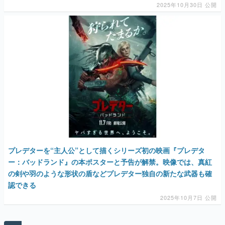
2025年10月30日 公開
マンガ
女性向け
アプリレビュー
その他
電ファミニコゲーマーとは？
運営：株式会社マレ
プレデターを“主人公”として描くシリーズ初の映画『プレデタ
ー：バッドランド』の本ポスターと予告が解禁。映像では、真紅
の剣や羽のような形状の盾などプレデター独自の新たな武器も確
認できる
2025年10月7日 公開