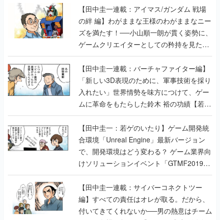
【田中圭一連載：アイマス/ガンダム 戦場
の絆 編】わがままな王様のわがままなニー
ズを満たす！──小山順一朗が貫く姿勢に、
ゲームクリエイターとしての矜持を見た
【若ゲのいたり最終回】
【田中圭一連載：バーチャファイター編】
「新しい3D表現のために、軍事技術を採り
入れたい」世界情勢を味方につけて、ゲー
ムに革命をもたらした鈴木 裕の功績【若ゲ
のいたり】
【田中圭一：若ゲのいたり】ゲーム開発統
合環境「Unreal Engine」最新バージョン
で、開発環境はどう変わる？ ゲーム業界向
けソリューションイベント「GTMF2019」
に行って、より理解を深めよう【PR】
【田中圭一連載：サイバーコネクトツー
編】すべての責任はオレが取る。だから、
付いてきてくれないか──男の熱意はチーム