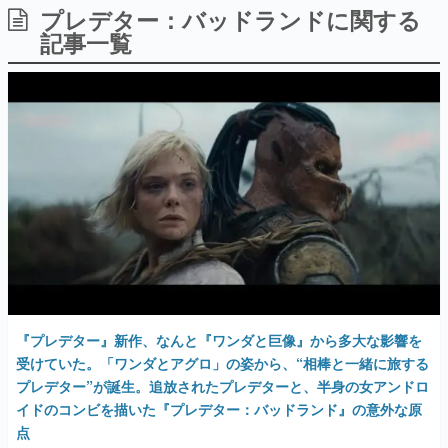
プレデター：バッドランドに関する
日本のコンテンツ産業やカルチャーに与えた影響を探る企
画です。
記事一覧
日本モバイルゲーム産業史
日本のモバイルゲーム史における主要なトピック・タイト
ルを網羅するほか、開発者へのインタビューや識者による
解説を掲載。約20年の歴史が一望できる決定版！
若ゲのいたり〜ゲームクリエイターの青春〜
『うつヌケ』『ペンと箸』等で知られるマンガ家・田中圭
一先生によるゲーム業界レポートマンガです。
なんでゲームは面白い？
ゲーム開発者・hamatsu氏がゲームの魅力を画面や操作の
具体的な形から解き明かしていく、硬派で骨太な評論連載
です。
ゲームが変えた日本語
「経験値」「裏技」「ラスボス」… ゲームにまつわる言葉
の起源や用法の変遷を、コンピューター文化史研究家・タ
『プレデター』新作、なんと『ワンダと巨像』から多大な影響を
イニーP氏が徹底調査。
受けていた。「ワンダとアグロ」の姿から、“相棒と一緒に旅する
プレデター”が誕生。追放されたプレデターと、半身の女アンドロ
カテゴリ
イドのコンビを描いた『プレデター：バッドランド』の意外な原
点
特集記事