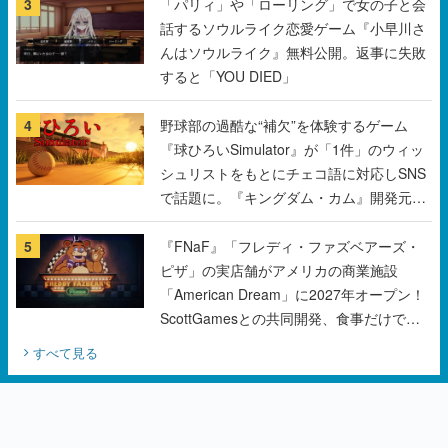
3
「パリィ」や「ローリング」で女の子と会
話するソウルライク恋愛ゲーム『小早川さ
んはソウルライク』無料公開。返事に失敗
すると「YOU DIED」
4
野球部の過酷な“補欠”を体験するゲーム
『球ひろいSimulator』が「1件」のウィッ
シュリストをもとにチェコ語に対応しSNS
で話題に。『キングダム・カム』開発元や
チェコのプロ野球選手から称賛の声
5
『FNaF』「フレディ・ファズベアーズ・
ピザ」の実店舗がアメリカの商業施設
「American Dream」に2027年オープン！
ScottGamesとの共同開発、食事だけでな
くステージショーや没入型のホラー体験も
すべて見る
楽しめる