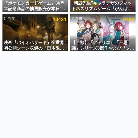
『ポケモンカードゲーム』30周
“朝凪先生”キャラデザのフィッ
年記念商品の抽選販売が本日12
トネスリズムゲーム『がんば
インタビュー
時より開始。拡張パック「30th
れ！チアリズム』Steamストア
注目度
13431
注目度
2486
CELEBRATION」のボックス
ページが公開。キャラクターの
連載・特集一覧
に、「プレミアムデッキセット
CVは陽向葵ゅかさん
エーフィ・ブラッキー」
殿堂入り記事
「FUTURISTIC BOX」の計3商
SNS拡散数が数千以上！ ページビュー数万以上！ などな
品
映画『バイオハザード』全世界
【半額】『アトリエ』「不思
ど。多くの人々に読まれた、電ファミ渾身の“殿堂入り”記
初公開シーン収録の「日本限
議」シリーズ3部作および『ソフ
事をまとめました。
定」予告映像が解禁。バイオの
ィーのアトリエ2』公式画集の
日（8月10日）にあわせて、
Kindle版が50%オフとなるセー
ゲームの企画書
「ラクーンシティ総合病院」へ
ルが開催中。各作品の設定画や
名作ゲームクリエイターの方々に製作時のエピソードをお
聞きし、ヒットする企画（ゲーム）とは何か？を探ってい
行く配達人の姿が披露
美麗なイラストの数々をふんだ
きます。
んに収録
赫本
この物語を解いてはいけない。『赫本』は、〈試験問題〉
の形をした短編ホラー小説集です。
新世代に訊く
これからのデジタルゲーム市場を担う若きクリエイター達
の姿を追い、彼らのルーツと情熱を探っていきます。
ゲーム世代の作家たち
ゲームに多大な影響を受けた作家さんに取材し、ゲームが