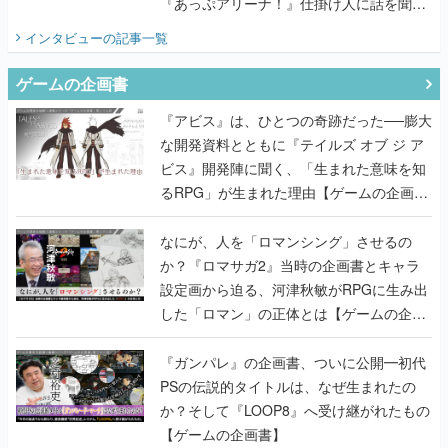
『あっぷアリーナ！』仕掛け人に話を聞い
てみた
インタビュー
の記事一覧
ゲームの企画書
『アビス』は、ひとつの奇跡だった──膨大
な開発資料とともに『テイルズ オブ ジ ア
ビス』開発陣に聞く、「生まれた意味を知
るRPG」が生まれた理由【ゲームの企画
書】
なにが、人を「ロマンシング」させるの
か？『ロマサガ2』当時の企画書とキャラ
設定画から迫る、河津秋敏がRPGに生み出
した「ロマン」の正体とは【ゲームの企画
書】
『ガンパレ』の企画書、ついに公開━初代
PSの伝説的タイトルは、なぜ生まれたの
か？そして『LOOP8』へ受け継がれたもの
【ゲームの企画書】