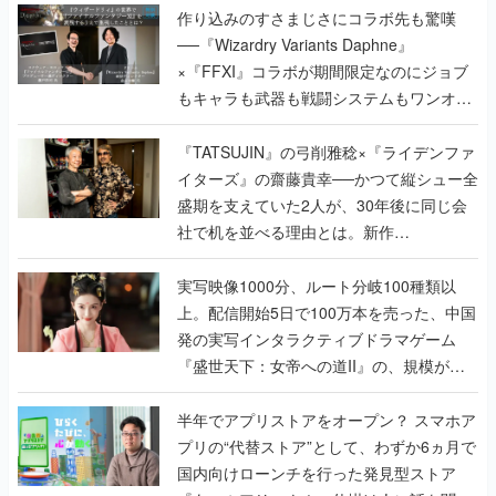
作り込みのすさまじさにコラボ先も驚嘆
──『Wizardry Variants Daphne』
×『FFXI』コラボが期間限定なのにジョブ
もキャラも武器も戦闘システムもワンオフ
で作り込まれた理由を両ディレクターに聞
く
『TATSUJIN』の弓削雅稔×『ライデンファ
イターズ』の齋藤貴幸──かつて縦シュー全
盛期を支えていた2人が、30年後に同じ会
社で机を並べる理由とは。新作
『TATSUJIN EXTREME』で初タッグを組
んだレジェンド2人に訊く開発秘話
実写映像1000分、ルート分岐100種類以
上。配信開始5日で100万本を売った、中国
発の実写インタラクティブドラマゲーム
『盛世天下：女帝への道II』の、規模が違
うこだわりをプロデューサーに聞いた
半年でアプリストアをオープン？ スマホア
プリの“代替ストア”として、わずか6ヵ月で
国内向けローンチを行った発見型ストア