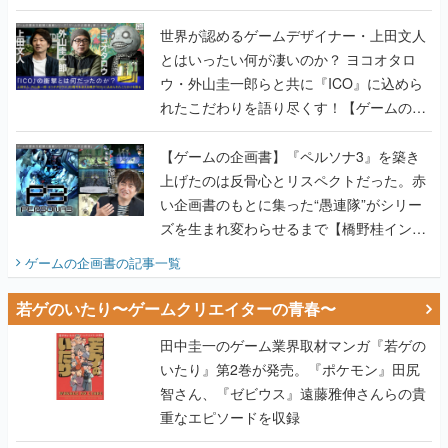
世界が認めるゲームデザイナー・上田文人
とはいったい何が凄いのか？ ヨコオタロ
ウ・外山圭一郎らと共に『ICO』に込めら
れたこだわりを語り尽くす！【ゲームの企
画書】
【ゲームの企画書】『ペルソナ3』を築き
上げたのは反骨心とリスペクトだった。赤
い企画書のもとに集った“愚連隊”がシリー
ズを生まれ変わらせるまで【橋野桂インタ
ビュー】
ゲームの企画書
の記事一覧
若ゲのいたり〜ゲームクリエイターの青春〜
田中圭一のゲーム業界取材マンガ『若ゲの
いたり』第2巻が発売。『ポケモン』田尻
智さん、『ゼビウス』遠藤雅伸さんらの貴
重なエピソードを収録