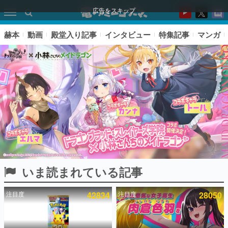
広告をスキップ
赫本
動画
殿堂入り記事
インタビュー
特集記事
マンガ
いま読まれている記事
ピックアップ
注目度
42834
注目度
28050
電ファミのいま読まれている記事ランキング
アプリセール情報