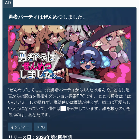
AD
勇者パーティはぜんめつしました。
“ぜんめつ”してしまった勇者パーティから1人だけ選んで、ともに迷
宮からの脱出を目指すダンジョン探索RPGです。 ただし勇者は「は
い/いいえ」しか喋れず、魔法使いは魔法が使えず、戦士は可愛らし
い人形になっていて、僧侶は██を崇拝しています。誰を救うのかを
選ぶのは、あなたです。
インディー
RPG
リリース日：2026年第4四半期