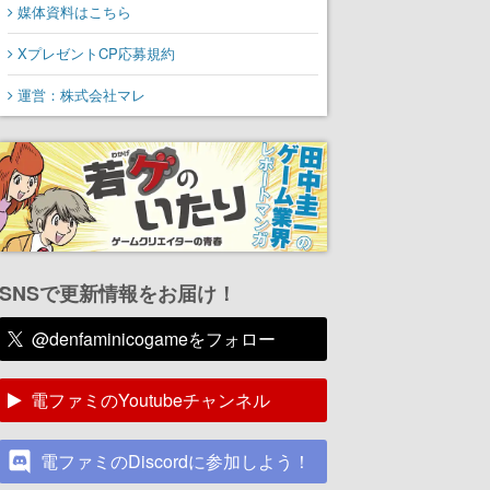
媒体資料はこちら
XプレゼントCP応募規約
運営：株式会社マレ
SNSで更新情報をお届け！
@denfaminicogameをフォロー
電ファミのYoutubeチャンネル
電ファミのDiscordに参加しよう！