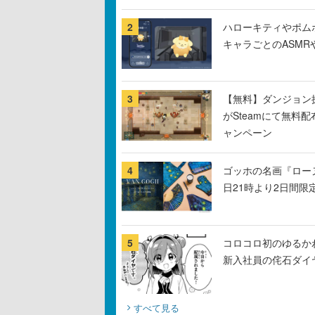
2
ハローキティやポム
キャラごとのASM
3
【無料】ダンジョン探
がSteamにて無料配
ャンペーン
4
ゴッホの名画『ロー
日21時より2日間限
5
コロコロ初のゆるか
新入社員の侘石ダイ
すべて見る