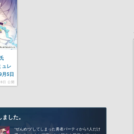
氏
ミュレ
9月5日
の習得
28日 公開
しました。
“ぜんめつ”してしまった勇者パーティから1人だけ