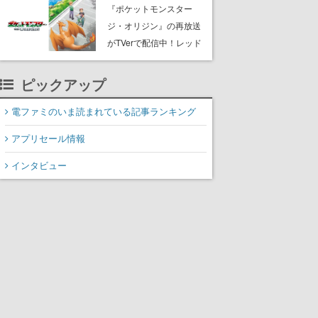
開
『ポケットモンスター
ジ・オリジン』の再放送
がTVerで配信中！レッド
（CV：竹内順子）が主人
公のオリジナルアニメ
ピックアップ
電ファミのいま読まれている記事ランキング
アプリセール情報
インタビュー