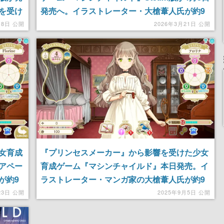
を受け
発売へ。イラストレーター・大槍葦人氏が約9
年かけて開発
月8日 公開
2026年3月21日 公開
女育成
『プリンセスメーカー』から影響を受けた少女
トアペー
育成ゲーム『マシンチャイルド』本日発売。イ
が約9
ラストレーター・マンガ家の大槍葦人氏が約9
年かけ趣味で開発。街の人との出会い、バカン
23日 公開
2025年9月5日 公開
ス、冒険などの経験が少女を成長させ、エンデ
ィングは22通りに分岐