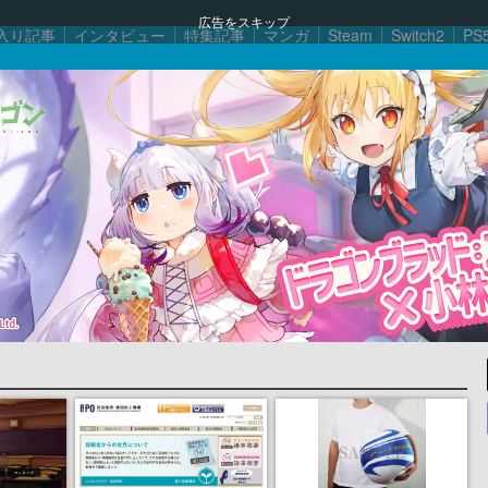
広告をスキップ
入り記事
インタビュー
特集記事
マンガ
Steam
Switch2
PS