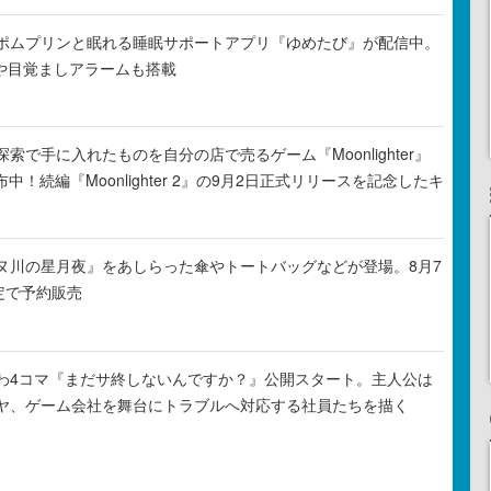
ポムプリンと眠れる睡眠サポートアプリ『ゆめたび』が配信中。
Rや目覚ましアラームも搭載
索で手に入れたものを自分の店で売るゲーム『Moonlighter』
布中！続編『Moonlighter 2』の9月2日正式リリースを記念したキ
ヌ川の星月夜』をあしらった傘やトートバッグなどが登場。8月7
定で予約販売
わ4コマ『まだサ終しないんですか？』公開スタート。主人公は
ヤ、ゲーム会社を舞台にトラブルへ対応する社員たちを描く