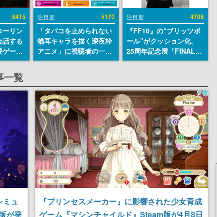
8415
5170
4708
注目度
注目度
ローリン
「タバコを止められない
『FF10』の“ブリッツボ
会話する
猫耳キャラを描く深夜枠
ール”がクッション化。
愛ゲーム
アニメ」に視聴者の一部
25周年記念展「FINAL
ソウルラ
から批判意見。違法薬物
FANTASY X MUSEUM-
。返事に
の使用と思しき描写も含
幻光の記憶-」のグッズ情
事一覧
U
めて、BPOが議論を交わ
報が一部公開
す
シミュ
『プリンセスメーカー』に影響された少女育成
m版が発
ゲーム『マシンチャイルド』Steam版が4月8日