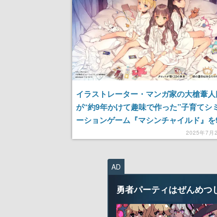
イラストレーター・マンガ家の大槍葦人
が“約9年かけて趣味で作った”子育てシ
ーションゲーム『マシンチャイルド』を
に発売へ。街の人々との出会いやスキル
2025年7月
で成長していく娘たちの物語
AD
勇者パーティはぜんめつ