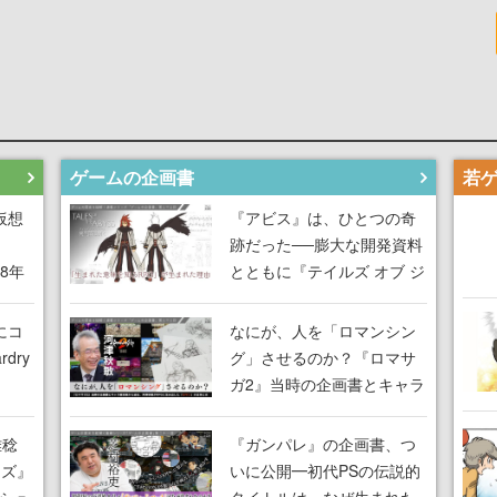
ゲームの企画書
仮想
『アビス』は、ひとつの奇
跡だった──膨大な開発資料
18年
とともに『テイルズ オブ ジ
な宣
アビス』開発陣に聞く、
気だ
「生まれた意味を知る
にコ
なにが、人を「ロマンシン
RPG」が生まれた理由【ゲ
dry
グ」させるのか？『ロマサ
ームの企画書】
ガ2』当時の企画書とキャラ
間限
設定画から迫る、河津秋敏
ラも
がRPGに生み出した「ロマ
雅稔
『ガンパレ』の企画書、つ
ワン
ン」の正体とは【ゲームの
ーズ』
いに公開━初代PSの伝説的
由を
企画書】