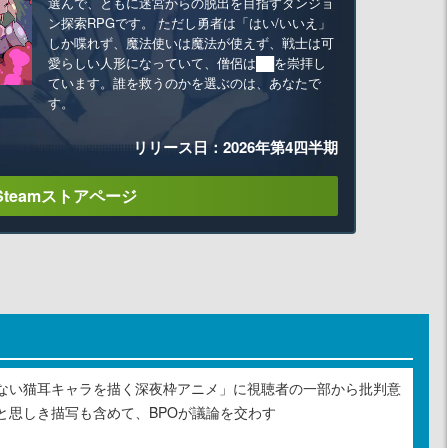
選んで、ともに迷宮からの脱出を目指すダンジョ
ン探索RPGです。 ただし勇者は「はい/いいえ」
しか喋れず、魔法使いは魔法が使えず、戦士は可
愛らしい人形になっていて、僧侶は██を崇拝し
ています。誰を救うのかを選ぶのは、あなたで
す。
リリース日：2026年第4四半期
Steamストアページ
ない猫耳キャラを描く深夜枠アニメ」に視聴者の一部から批判意
と思しき描写も含めて、BPOが議論を交わす