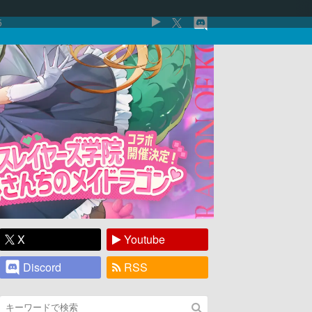
5
X
Youtube
Discord
RSS