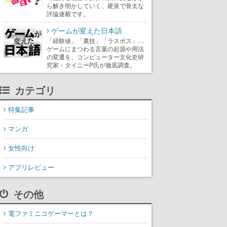
ら解き明かしていく、硬派で骨太な
評論連載です。
ゲームが変えた日本語
「経験値」「裏技」「ラスボス」…
ゲームにまつわる言葉の起源や用法
の変遷を、コンピューター文化史研
究家・タイニーP氏が徹底調査。
カテゴリ
特集記事
マンガ
女性向け
アプリレビュー
その他
電ファミニコゲーマーとは？