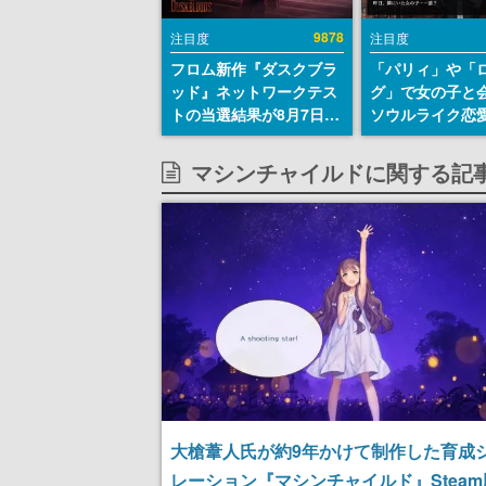
9878
注目度
注目度
フロム新作『ダスクブラ
「パリィ」や「
ッド』ネットワークテス
グ」で女の子と
トの当選結果が8月7日22
ソウルライク恋
時に発表。応募サイトの
『小早川さんは
マイページから確認可
イク』無料公開
マシンチャイルドに関する記
能、テスト実施は8月21
失敗すると「YO
日～24日
DIED」
大槍葦人氏が約9年かけて制作した育成
レーション『マシンチャイルド』Stea