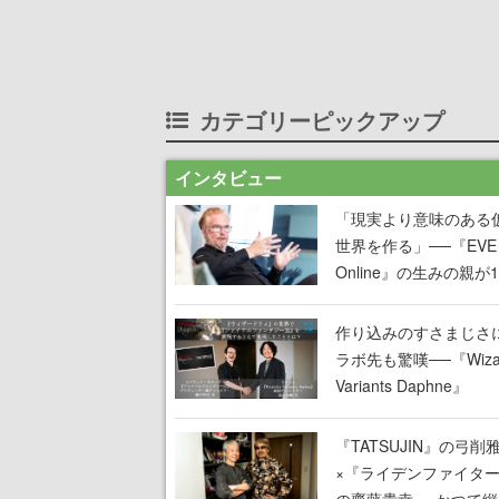
カテゴリーピックアップ
インタビュー
「現実より意味のある
世界を作る」──『EVE
Online』の生みの親が
掲げ続ける”クレイジー
言”は、比喩ではなく本
作り込みのすさまじさ
った
ラボ先も驚嘆──『Wizar
Variants Daphne』
×『FFXI』コラボが期
定なのにジョブもキャ
『TATSUJIN』の弓削
武器も戦闘システムも
×『ライデンファイタ
オフで作り込まれた理