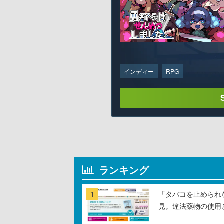
インディー
RPG
ランキング
1
「タバコを止められ
見。違法薬物の使用