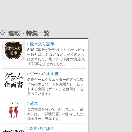
連載・特集一覧
殿堂入り記事
SNS拡散数が数千以上！ ページビュ
ー数万以上！ などなど。多くの人々
に読まれた、電ファミ渾身の“殿堂入
り”記事をまとめました。
ゲームの企画書
名作ゲームクリエイターの方々に製
作時のエピソードをお聞きし、ヒッ
トする企画（ゲーム）とは何か？を
探っていきます。
赫本
この物語を解いてはいけない。『赫
本』は、〈試験問題〉の形をした短
編ホラー小説集です。
新世代に訊く