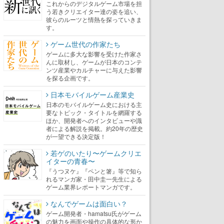
これからのデジタルゲーム市場を担
う若きクリエイター達の姿を追い、
彼らのルーツと情熱を探っていきま
す。
ゲーム世代の作家たち
ゲームに多大な影響を受けた作家さ
んに取材し、ゲームが日本のコンテ
ンツ産業やカルチャーに与えた影響
を探る企画です。
日本モバイルゲーム産業史
日本のモバイルゲーム史における主
要なトピック・タイトルを網羅する
ほか、開発者へのインタビューや識
者による解説を掲載。約20年の歴史
が一望できる決定版！
若ゲのいたり〜ゲームクリエ
イターの青春〜
『うつヌケ』『ペンと箸』等で知ら
れるマンガ家・田中圭一先生による
ゲーム業界レポートマンガです。
なんでゲームは面白い？
ゲーム開発者・hamatsu氏がゲーム
の魅力を画面や操作の具体的な形か