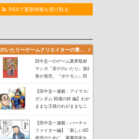
RSSで更新情報を受け取る
若ゲのいたり〜ゲームクリエイターの青春〜
田中圭一のゲーム業界取材
マンガ『若ゲのいたり』第2
巻が発売。『ポケモン』田
尻智さん、『ゼビウス』遠
藤雅伸さんらの貴重なエピ
【田中圭一連載：アイマス/
ソードを収録
ガンダム 戦場の絆 編】わが
ままな王様のわがままなニ
ーズを満たす！──小山順一
朗が貫く姿勢に、ゲームク
【田中圭一連載：バーチャ
リエイターとしての矜持を
ファイター編】「新しい3D
見た【若ゲのいたり最終
表現のために、軍事技術を