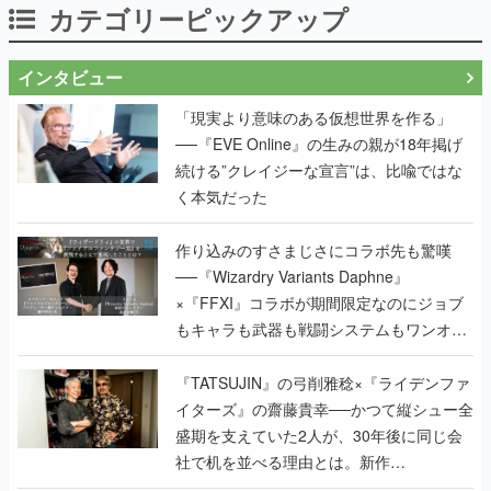
カテゴリーピックアップ
インタビュー
「現実より意味のある仮想世界を作る」
──『EVE Online』の生みの親が18年掲げ
続ける”クレイジーな宣言”は、比喩ではな
く本気だった
作り込みのすさまじさにコラボ先も驚嘆
──『Wizardry Variants Daphne』
×『FFXI』コラボが期間限定なのにジョブ
もキャラも武器も戦闘システムもワンオフ
で作り込まれた理由を両ディレクターに聞
く
『TATSUJIN』の弓削雅稔×『ライデンファ
イターズ』の齋藤貴幸──かつて縦シュー全
盛期を支えていた2人が、30年後に同じ会
社で机を並べる理由とは。新作
『TATSUJIN EXTREME』で初タッグを組