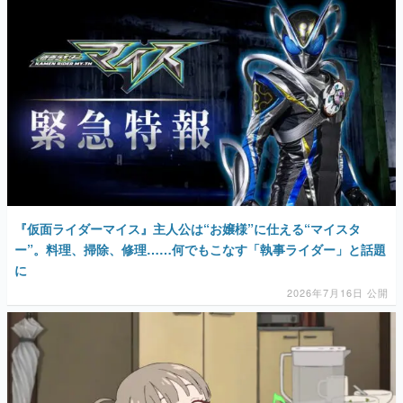
マンガ
女性向け
アプリレビュー
その他
電ファミニコゲーマーとは？
運営：株式会社マレ
『仮面ライダーマイス』主人公は“お嬢様”に仕える“マイスタ
ー”。料理、掃除、修理……何でもこなす「執事ライダー」と話題
に
2026年7月16日 公開