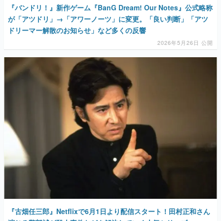
『バンドリ！』新作ゲーム『BanG Dream! Our Notes』公式略称
が「アツドリ」→「アワーノーツ」に変更。「良い判断」「アツ
ドリーマー解散のお知らせ」など多くの反響
2026年5月26日 公開
『古畑任三郎』Netflixで6月1日より配信スタート！田村正和さん