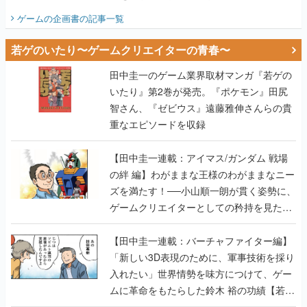
ビュー】
ゲームの企画書
の記事一覧
若ゲのいたり〜ゲームクリエイターの青春〜
田中圭一のゲーム業界取材マンガ『若ゲの
いたり』第2巻が発売。『ポケモン』田尻
智さん、『ゼビウス』遠藤雅伸さんらの貴
重なエピソードを収録
【田中圭一連載：アイマス/ガンダム 戦場
の絆 編】わがままな王様のわがままなニー
ズを満たす！──小山順一朗が貫く姿勢に、
ゲームクリエイターとしての矜持を見た
【若ゲのいたり最終回】
【田中圭一連載：バーチャファイター編】
「新しい3D表現のために、軍事技術を採り
入れたい」世界情勢を味方につけて、ゲー
ムに革命をもたらした鈴木 裕の功績【若ゲ
のいたり】