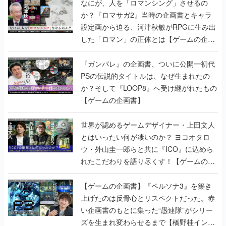
なにが、人を「ロマンシング」させるの
か？『ロマサガ2』当時の企画書とキャラ
設定画から迫る、河津秋敏がRPGに生み出
した「ロマン」の正体とは【ゲームの企画
書】
『ガンパレ』の企画書、ついに公開━初代
PSの伝説的タイトルは、なぜ生まれたの
か？そして『LOOP8』へ受け継がれたもの
【ゲームの企画書】
世界が認めるゲームデザイナー・上田文人
とはいったい何が凄いのか？ ヨコオタロ
ウ・外山圭一郎らと共に『ICO』に込めら
れたこだわりを語り尽くす！【ゲームの企
画書】
【ゲームの企画書】『ペルソナ3』を築き
上げたのは反骨心とリスペクトだった。赤
い企画書のもとに集った“愚連隊”がシリー
ズを生まれ変わらせるまで【橋野桂インタ