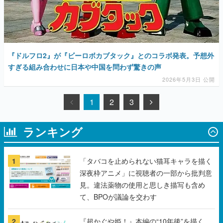
『ドルフロ2』が『ビーロボカブタック』とのコラボ発表。予想外
すぎる組み合わせに日本や中国を問わず驚きの声
2026年5月3日 公開
1
2
3
ランキング
1
「タバコを止められない猫耳キャラを描く
深夜枠アニメ」に視聴者の一部から批判意
見。違法薬物の使用と思しき描写も含め
て、BPOが議論を交わす
2
『超かぐや姫！』本編の“10年後”を描く