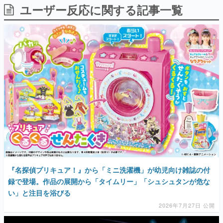
ユーザー反応に関する記事一覧
日本のコンテンツ産業やカルチャーに与えた影響を探る企
画です。
日本モバイルゲーム産業史
日本のモバイルゲーム史における主要なトピック・タイト
ルを網羅するほか、開発者へのインタビューや識者による
解説を掲載。約20年の歴史が一望できる決定版！
若ゲのいたり〜ゲームクリエイターの青春〜
『うつヌケ』『ペンと箸』等で知られるマンガ家・田中圭
一先生によるゲーム業界レポートマンガです。
なんでゲームは面白い？
ゲーム開発者・hamatsu氏がゲームの魅力を画面や操作の
具体的な形から解き明かしていく、硬派で骨太な評論連載
です。
ゲームが変えた日本語
「経験値」「裏技」「ラスボス」… ゲームにまつわる言葉
の起源や用法の変遷を、コンピューター文化史研究家・タ
『名探偵プリキュア！』から「ミニ洗濯機」が幼児向け雑誌の付
イニーP氏が徹底調査。
録で登場。作品の展開から「タイムリー」「シュシュタンが危な
い」と注目を浴びる
カテゴリ
2026年7月27日 公開
特集記事