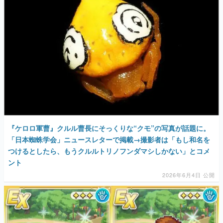
『ケロロ軍曹』クルル曹長にそっくりな“クモ”の写真が話題に。
「日本蜘蛛学会」ニュースレターで掲載→撮影者は「もし和名を
つけるとしたら、もうクルルトリノフンダマシしかない」とコメ
ント
2026年6月4日 公開