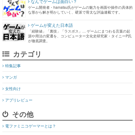
なんでゲームは面白い？
ゲーム開発者・hamatsu氏がゲームの魅力を画面や操作の具体的
な形から解き明かしていく、硬派で骨太な評論連載です。
ゲームが変えた日本語
「経験値」「裏技」「ラスボス」… ゲームにまつわる言葉の起
源や用法の変遷を、コンピューター文化史研究家・タイニーP氏
が徹底調査。
カテゴリ
特集記事
マンガ
女性向け
アプリレビュー
その他
電ファミニコゲーマーとは？