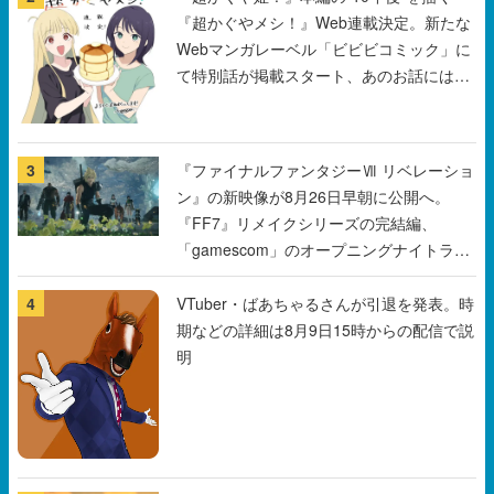
『超かぐやメシ！』Web連載決定。新たな
Webマンガレーベル「ビビビコミック」に
て特別話が掲載スタート、あのお話には…
まだ続きがある！
3
『ファイナルファンタジーⅦ リベレーショ
ン』の新映像が8月26日早朝に公開へ。
『FF7』リメイクシリーズの完結編、
「gamescom」のオープニングナイトライ
ブにてディレクターの浜口直樹氏が登壇す
る予定
4
VTuber・ばあちゃるさんが引退を発表。時
期などの詳細は8月9日15時からの配信で説
明