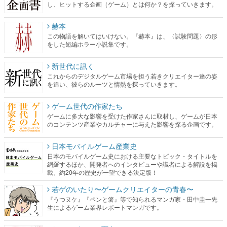
し、ヒットする企画（ゲーム）とは何か？を探っていきます。
赫本
この物語を解いてはいけない。『赫本』は、〈試験問題〉の形
をした短編ホラー小説集です。
新世代に訊く
これからのデジタルゲーム市場を担う若きクリエイター達の姿
を追い、彼らのルーツと情熱を探っていきます。
ゲーム世代の作家たち
ゲームに多大な影響を受けた作家さんに取材し、ゲームが日本
のコンテンツ産業やカルチャーに与えた影響を探る企画です。
日本モバイルゲーム産業史
日本のモバイルゲーム史における主要なトピック・タイトルを
網羅するほか、開発者へのインタビューや識者による解説を掲
載。約20年の歴史が一望できる決定版！
若ゲのいたり〜ゲームクリエイターの青春〜
『うつヌケ』『ペンと箸』等で知られるマンガ家・田中圭一先
生によるゲーム業界レポートマンガです。