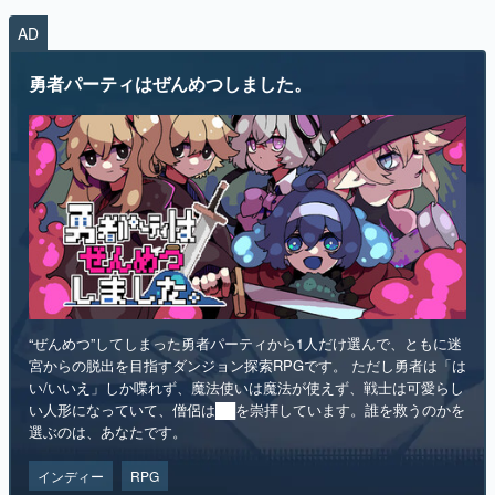
AD
勇者パーティはぜんめつしました。
“ぜんめつ”してしまった勇者パーティから1人だけ選んで、ともに迷
宮からの脱出を目指すダンジョン探索RPGです。 ただし勇者は「は
い/いいえ」しか喋れず、魔法使いは魔法が使えず、戦士は可愛らし
い人形になっていて、僧侶は██を崇拝しています。誰を救うのかを
選ぶのは、あなたです。
インディー
RPG