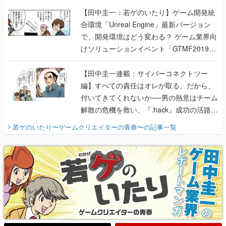
【田中圭一：若ゲのいたり】ゲーム開発統
合環境「Unreal Engine」最新バージョン
で、開発環境はどう変わる？ ゲーム業界向
けソリューションイベント「GTMF2019」
に行って、より理解を深めよう【PR】
【田中圭一連載：サイバーコネクトツー
編】すべての責任はオレが取る。だから、
付いてきてくれないか──男の熱意はチーム
解散の危機を救い、『.hack』成功の活路を
開く。業界の快男児・松山 洋に流れる血は
若ゲのいたり〜ゲームクリエイターの青春〜
の記事一覧
『少年ジャンプ』色だった【若ゲのいた
り】