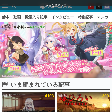
広告をスキップ
赫本
動画
殿堂入り記事
インタビュー
特集記事
マンガ
いま読まれている記事
ピックアップ
注目度
4103
注目度
1309
電ファミのいま読まれている記事ランキング
アプリセール情報