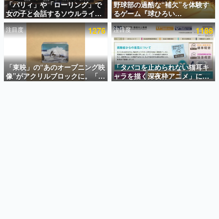
「パリィ」や「ローリング」で
野球部の過酷な“補欠”を体験す
女の子と会話するソウルライク
るゲーム『球ひろい
インタビュー
恋愛ゲーム『小早川さんはソウ
Simulator』が「1件」のウィッ
注目度
1276
注目度
1188
ルライク』無料公開。返事に失
シュリストをもとにチェコ語に
連載・特集一覧
敗すると「YOU DIED」
対応しSNSで話題に。『キング
ダム・カム』開発元やチェコの
殿堂入り記事
プロ野球選手から称賛の声
SNS拡散数が数千以上！ ページビュー数万以上！ などな
「東映」の“あのオープニング映
「タバコを止められない猫耳キ
ど。多くの人々に読まれた、電ファミ渾身の“殿堂入り”記
像”がアクリルブロックに。「東
ャラを描く深夜枠アニメ」に視
事をまとめました。
映ヒストリカル グッズコレクシ
聴者の一部から批判意見。違法
ョン」が8月下旬より発売
薬物の使用と思しき描写も含め
ゲームの企画書
て、BPOが議論を交わす
名作ゲームクリエイターの方々に製作時のエピソードをお
聞きし、ヒットする企画（ゲーム）とは何か？を探ってい
きます。
赫本
この物語を解いてはいけない。『赫本』は、〈試験問題〉
の形をした短編ホラー小説集です。
新世代に訊く
これからのデジタルゲーム市場を担う若きクリエイター達
の姿を追い、彼らのルーツと情熱を探っていきます。
ゲーム世代の作家たち
ゲームに多大な影響を受けた作家さんに取材し、ゲームが