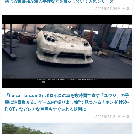
演じる警部補が殺人事件などを解決していく人気シリーズ
2026年5月24日 公開
『Forza Horizon 6』ボロボロの車を数時間で直す「ユウジ」の手
腕に注目集まる。ゲーム内“掘り出し物”で見つかる「ホンダ NSX-
R GT」などレアな車両もすぐ走れる状態に
2026年5月21日 公開