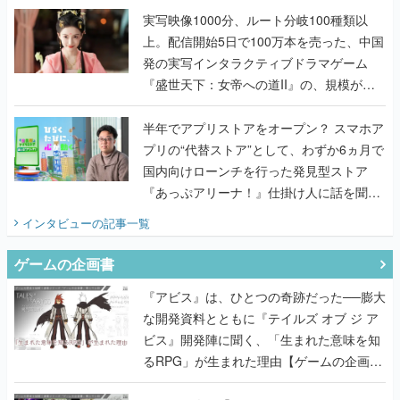
んだレジェンド2人に訊く開発秘話
実写映像1000分、ルート分岐100種類以
上。配信開始5日で100万本を売った、中国
発の実写インタラクティブドラマゲーム
『盛世天下：女帝への道II』の、規模が違
うこだわりをプロデューサーに聞いた
半年でアプリストアをオープン？ スマホア
プリの“代替ストア”として、わずか6ヵ月で
国内向けローンチを行った発見型ストア
『あっぷアリーナ！』仕掛け人に話を聞い
てみた
インタビュー
の記事一覧
ゲームの企画書
『アビス』は、ひとつの奇跡だった──膨大
な開発資料とともに『テイルズ オブ ジ ア
ビス』開発陣に聞く、「生まれた意味を知
るRPG」が生まれた理由【ゲームの企画
書】