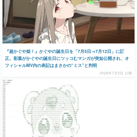
『超かぐや姫！』かぐやの誕生日を「7月5日→7月12日」に訂
正。彩葉がかぐやの誕生日にツッコむマンガが突如公開され、オ
フィシャルMV内の表記はまさかの“ミス”と判明
2026年7月2日 公開