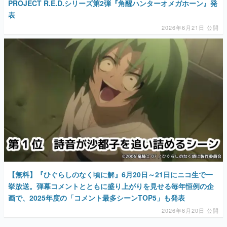
PROJECT R.E.D.シリーズ第2弾『角醒ハンターオメガホーン』発
表
2026年6月21日 公開
【無料】『ひぐらしのなく頃に解』6月20日～21日にニコ生で一
挙放送。弾幕コメントとともに盛り上がりを見せる毎年恒例の企
画で、2025年度の「コメント最多シーンTOP5」も発表
2026年6月20日 公開