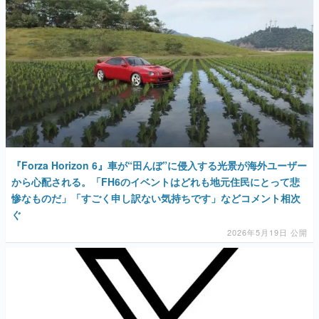
『Forza Horizon 6』車が“田んぼ”に侵入する光景が海外ユーザー
から心配される。「FH6のイベントはどれも地元住民にとって悲
惨なものだ」「すごく申し訳ない気持ちです」などコメント相次
ぐ
2026年5月19日 公開