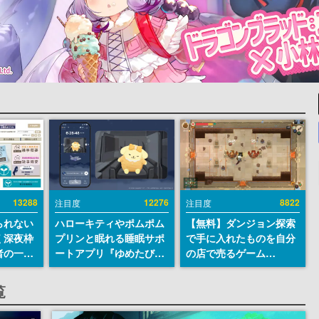
13288
12276
8822
注目度
注目度
られない
ハローキティやポムポム
【無料】ダンジョン探索
く深夜枠
プリンと眠れる睡眠サポ
で手に入れたものを自分
者の一部
ートアプリ『ゆめたび』
の店で売るゲーム
違法薬物
が配信中。キャラごとの
『Moonlighter』が
き描写も
ASMRや目覚ましアラー
Steamにて無料配布中！
覧
議論を交
ムも搭載
続編『Moonlighter 2』
の9月2日正式リリースを