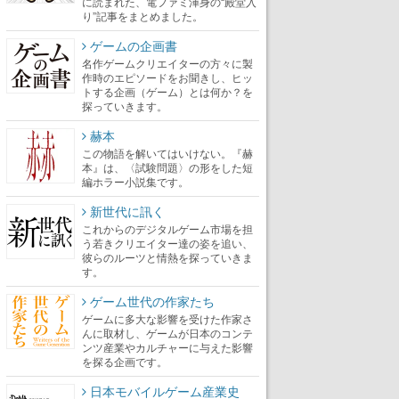
に読まれた、電ファミ渾身の“殿堂入
り”記事をまとめました。
ゲームの企画書
名作ゲームクリエイターの方々に製
作時のエピソードをお聞きし、ヒッ
トする企画（ゲーム）とは何か？を
探っていきます。
赫本
この物語を解いてはいけない。『赫
本』は、〈試験問題〉の形をした短
編ホラー小説集です。
新世代に訊く
これからのデジタルゲーム市場を担
う若きクリエイター達の姿を追い、
彼らのルーツと情熱を探っていきま
す。
ゲーム世代の作家たち
ゲームに多大な影響を受けた作家さ
んに取材し、ゲームが日本のコンテ
ンツ産業やカルチャーに与えた影響
を探る企画です。
日本モバイルゲーム産業史