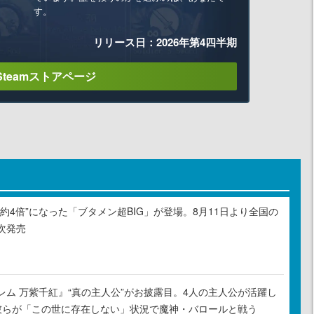
す。
リリース日：2026年第4四半期
Steamストアページ
約4倍”になった「ブタメン超BIG」が登場。8月11日より全国の
次発売
レム 万紫千紅』“真の主人公”がお披露目。4人の主人公が活躍し
彼らが「この世に存在しない」状況で魔神・バロールと戦う