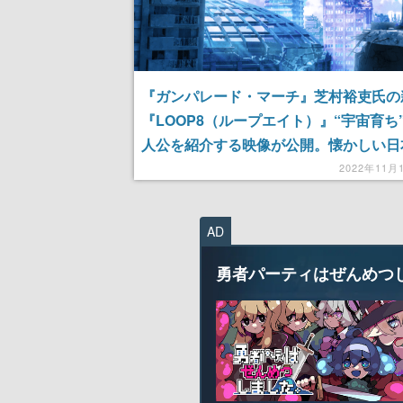
『ガンパレード・マーチ』芝村裕吏氏の
『LOOP8（ループエイト）』“宇宙育ち
人公を紹介する映像が公開。懐かしい日
舎町で夏を繰り返すジュブナイルRPG
2022年11月
AD
勇者パーティはぜんめつ