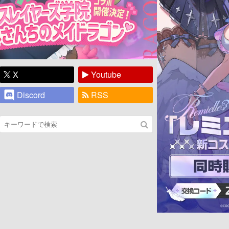
X
Youtube
Discord
RSS