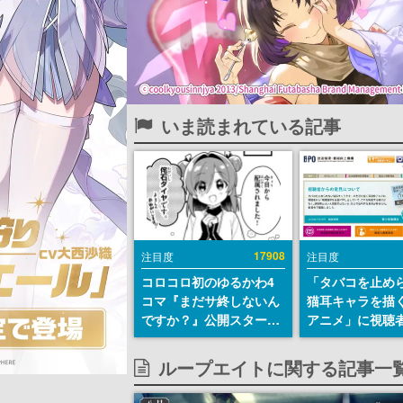
いま読まれている記事
17908
注目度
注目度
コロコロ初のゆるかわ4
「タバコを止め
コマ『まだサ終しないん
猫耳キャラを描
ですか？』公開スター
アニメ」に視聴
ト。主人公は新入社員の
から批判意見。
侘石ダイヤ、ゲーム会社
の使用と思わし
ループエイトに関する記事一
を舞台にトラブルへ対応
含めて、BPOが
する社員たちを描く
わす