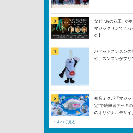
3
なぜ “あの花王” 
マジックリンでこっ
会】
4
パペットスンスンの
や、スンスンがプリ
5
初音ミクが『マジック：
定”で統率者デッキ
のオリジナルデザイ
すべて見る