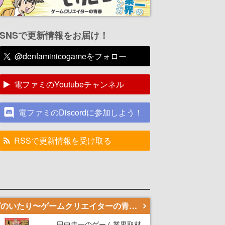
SNSで更新情報をお届け！
@denfaminicogameをフォロー
電ファミのYoutubeチャンネル
電ファミのDiscordに参加しよう！
RSSで更新情報を受け取る
若ゲのいたり〜ゲームクリエイターの青春〜
田中圭一のゲーム業界取材