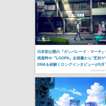
日本初公開の『ガンパレード・マーチ』
画資料や『LOOP8』企画書から“芝村ゲ
DNAを紐解くロングインタビューが5月
掲載決定
2023年5月