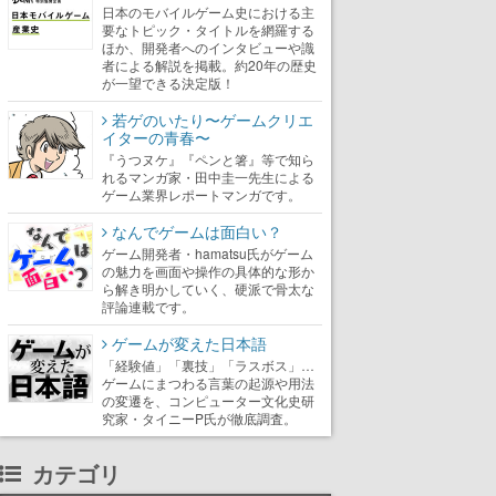
日本のモバイルゲーム史における主
要なトピック・タイトルを網羅する
ほか、開発者へのインタビューや識
者による解説を掲載。約20年の歴史
が一望できる決定版！
若ゲのいたり〜ゲームクリエ
イターの青春〜
『うつヌケ』『ペンと箸』等で知ら
れるマンガ家・田中圭一先生による
ゲーム業界レポートマンガです。
なんでゲームは面白い？
ゲーム開発者・hamatsu氏がゲーム
の魅力を画面や操作の具体的な形か
ら解き明かしていく、硬派で骨太な
評論連載です。
ゲームが変えた日本語
「経験値」「裏技」「ラスボス」…
ゲームにまつわる言葉の起源や用法
の変遷を、コンピューター文化史研
究家・タイニーP氏が徹底調査。
カテゴリ