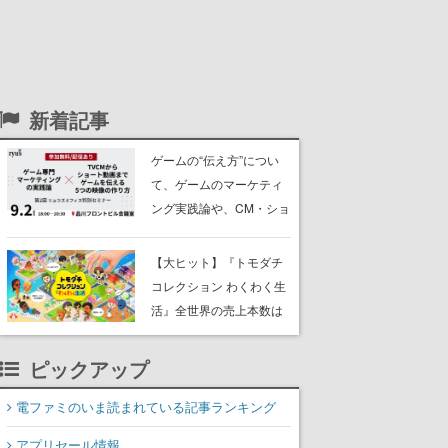
新着記事
ゲームの“伝え方”につい
て、ゲームのマーケティ
ング実践論や、CM・ショ
ート動画の作り方を解説
するセミナーが9月2日に
【大ヒット】『トモダチ
開催。『ペルソナ』シリ
コレクション わくわく生
ーズなどのマーケティン
活』全世界の売上本数は
グに携わる「リュウズオ
なんと「800万本」以
フィス」主催
上。任天堂の決算資料に
ピックアップ
て判明。小さな島の管理
人としてMiiたちの生活を
電ファミのいま読まれている記事ランキング
見守っていく、シリーズ
アプリセール情報