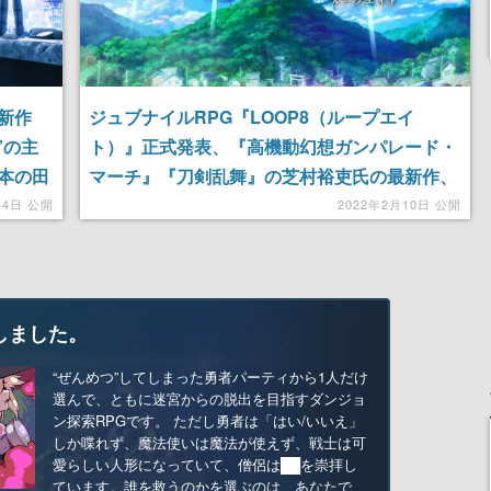
新作
ジュブナイルRPG『LOOP8（ループエイ
”の主
ト）』正式発表、『高機動幻想ガンパレード・
本の田
マーチ』『刀剣乱舞』の芝村裕吏氏の最新作、
2022年発売予定
14日 公開
2022年2月10日 公開
しました。
“ぜんめつ”してしまった勇者パーティから1人だけ
選んで、ともに迷宮からの脱出を目指すダンジョ
ン探索RPGです。 ただし勇者は「はい/いいえ」
しか喋れず、魔法使いは魔法が使えず、戦士は可
愛らしい人形になっていて、僧侶は██を崇拝し
ています。誰を救うのかを選ぶのは、あなたで