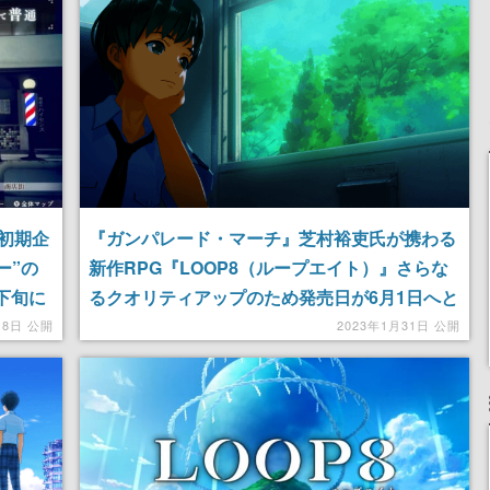
記念したキャンペーン
初期企
『ガンパレード・マーチ』芝村裕吏氏が携わる
ー”の
新作RPG『LOOP8（ループエイト）』さらな
下旬に
るクオリティアップのため発売日が6月1日へと
延期
18日 公開
2023年1月31日 公開