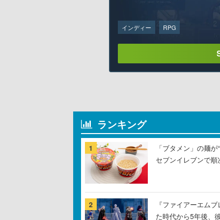
インディー
RPG
ランキング
1
「ブタメン」の麺が“
セブンイレブンで順
2
『ファイアーエムブ
た時代から5年後、