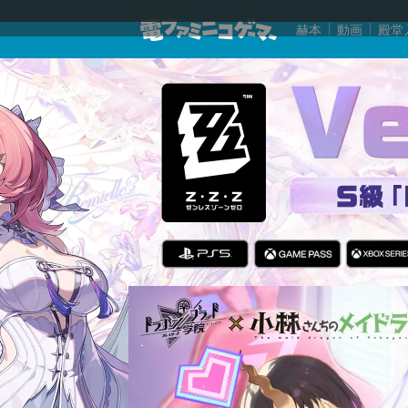
赫本
動画
殿堂