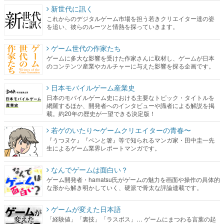
新世代に訊く
これからのデジタルゲーム市場を担う若きクリエイター達の姿
を追い、彼らのルーツと情熱を探っていきます。
ゲーム世代の作家たち
ゲームに多大な影響を受けた作家さんに取材し、ゲームが日本
のコンテンツ産業やカルチャーに与えた影響を探る企画です。
日本モバイルゲーム産業史
日本のモバイルゲーム史における主要なトピック・タイトルを
網羅するほか、開発者へのインタビューや識者による解説を掲
載。約20年の歴史が一望できる決定版！
若ゲのいたり〜ゲームクリエイターの青春〜
『うつヌケ』『ペンと箸』等で知られるマンガ家・田中圭一先
生によるゲーム業界レポートマンガです。
なんでゲームは面白い？
ゲーム開発者・hamatsu氏がゲームの魅力を画面や操作の具体的
な形から解き明かしていく、硬派で骨太な評論連載です。
ゲームが変えた日本語
「経験値」「裏技」「ラスボス」… ゲームにまつわる言葉の起