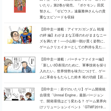
いたり』第2巻が発売。『ポケモン』田尻
智さん、『ゼビウス』遠藤雅伸さんらの貴
重なエピソードを収録
【田中圭一連載：アイマス/ガンダム 戦場
の絆 編】わがままな王様のわがままなニー
ズを満たす！──小山順一朗が貫く姿勢に、
ゲームクリエイターとしての矜持を見た
【若ゲのいたり最終回】
【田中圭一連載：バーチャファイター編】
「新しい3D表現のために、軍事技術を採り
入れたい」世界情勢を味方につけて、ゲー
ムに革命をもたらした鈴木 裕の功績【若ゲ
のいたり】
【田中圭一：若ゲのいたり】ゲーム開発統
合環境「Unreal Engine」最新バージョン
で、開発環境はどう変わる？ ゲーム業界向
けソリューションイベント「GTMF2019」