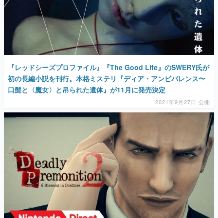
マンガ
女性向け
アプリレビュー
『レッドシーズプロファイル』『The Good Life』のSWERY氏が
その他
初の長編小説を刊行。本格ミステリ『ディア・アンビバレンス〜
口髭と〈魔女〉と吊られた遺体』が11月に発売決定
電ファミニコゲーマーとは？
2021年9月27日 公開
運営：株式会社マレ