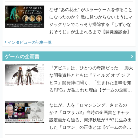
てみた
なぜ “あの花王” がホラーゲームを作ること
になったのか？ 敵に見つからないようにマ
ジックリンでこっそり掃除する『しずかな
おそうじ』が生まれるまで【開発座談会】
インタビュー
の記事一覧
ゲームの企画書
『アビス』は、ひとつの奇跡だった──膨大
な開発資料とともに『テイルズ オブ ジ ア
ビス』開発陣に聞く、「生まれた意味を知
るRPG」が生まれた理由【ゲームの企画
書】
なにが、人を「ロマンシング」させるの
か？『ロマサガ2』当時の企画書とキャラ
設定画から迫る、河津秋敏がRPGに生み出
した「ロマン」の正体とは【ゲームの企画
書】