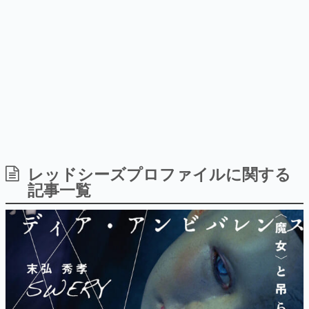
Switch向けにリリース予定
ー？＾＾」暗黒微笑の夢女子
日本のコンテンツ産業やカルチャーに与えた影響を探る企
や、萌え声不思議ちゃん女子と
画です。
青春を謳歌
日本モバイルゲーム産業史
日本のモバイルゲーム史における主要なトピック・タイト
ルを網羅するほか、開発者へのインタビューや識者による
解説を掲載。約20年の歴史が一望できる決定版！
若ゲのいたり〜ゲームクリエイターの青春〜
『うつヌケ』『ペンと箸』等で知られるマンガ家・田中圭
一先生によるゲーム業界レポートマンガです。
なんでゲームは面白い？
ゲーム開発者・hamatsu氏がゲームの魅力を画面や操作の
レッドシーズプロファイルに関する
具体的な形から解き明かしていく、硬派で骨太な評論連載
記事一覧
です。
ゲームが変えた日本語
「経験値」「裏技」「ラスボス」… ゲームにまつわる言葉
の起源や用法の変遷を、コンピューター文化史研究家・タ
イニーP氏が徹底調査。
カテゴリ
特集記事