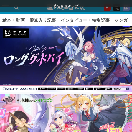
広告をスキップ
赫本
動画
殿堂入り記事
インタビュー
特集記事
マンガ
ピックアップ
電ファミのいま読まれている記事ランキング
アプリセール情報