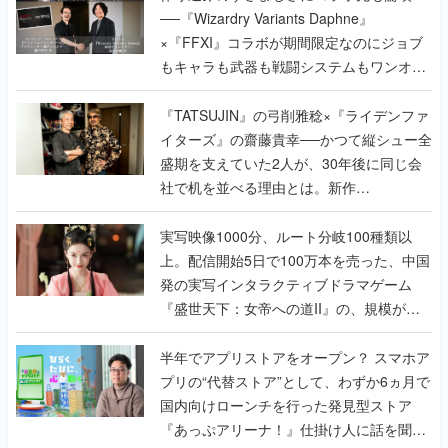
──『Wizardry Variants Daphne』
×『FFXI』コラボが期間限定なのにジョブ
もキャラも武器も戦闘システムもワンオフ
で作り込まれた理由を両ディレクターに聞
く
『TATSUJIN』の弓削雅稔×『ライデンファ
イターズ』の齋藤貴幸──かつて縦シュー全
盛期を支えていた2人が、30年後に同じ会
社で机を並べる理由とは。新作
『TATSUJIN EXTREME』で初タッグを組
んだレジェンド2人に訊く開発秘話
実写映像1000分、ルート分岐100種類以
上。配信開始5日で100万本を売った、中国
発の実写インタラクティブドラマゲーム
『盛世天下：女帝への道II』の、規模が違
うこだわりをプロデューサーに聞いた
半年でアプリストアをオープン？ スマホア
プリの“代替ストア”として、わずか6ヵ月で
国内向けローンチを行った発見型ストア
『あっぷアリーナ！』仕掛け人に話を聞い