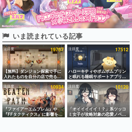
インタビュー
連載・特集一覧
殿堂入り記事
いま読まれている記事
SNS拡散数が数千以上！ ページビュー数万以上！ などな
ど。多くの人々に読まれた、電ファミ渾身の“殿堂入り”記
事をまとめました。
注目度
19767
注目度
17512
ゲームの企画書
名作ゲームクリエイターの方々に製作時のエピソードをお
聞きし、ヒットする企画（ゲーム）とは何か？を探ってい
【無料】ダンジョン探索で手に
ハローキティやポムポムプリン
きます。
入れたものを自分の店で売るゲ
と眠れる睡眠サポートアプリ
赫本
ーム『Moonlighter』がSteam
『ゆめたび』が配信中。キャラ
この物語を解いてはいけない。『赫本』は、〈試験問題〉
注目度
10934
注目度
10120
にて無料配布中！続編
ごとのASMRや目覚ましアラー
の形をした短編ホラー小説集です。
『Moonlighter 2』の9月2日正
ムも搭載
式リリースを記念したキャンペ
ーン
新世代に訊く
『ファイアーエムブレム』や
「オイイイイイ！？」系ツッコ
これからのデジタルゲーム市場を担う若きクリエイター達
の姿を追い、彼らのルーツと情熱を探っていきます。
『FFタクティクス』に影響を受
ミ女子が攻略対象の恋愛ノベル
けた新作戦略RPG『Beaten
ゲーム『美術部カノジョ』
Path』2027年に発売へ。
Steamストアページが公開。
ゲーム世代の作家たち
PC（Steam）、PS5、Xbox、
「お前らーそろそろ自重しろ
ゲームに多大な影響を受けた作家さんに取材し、ゲームが