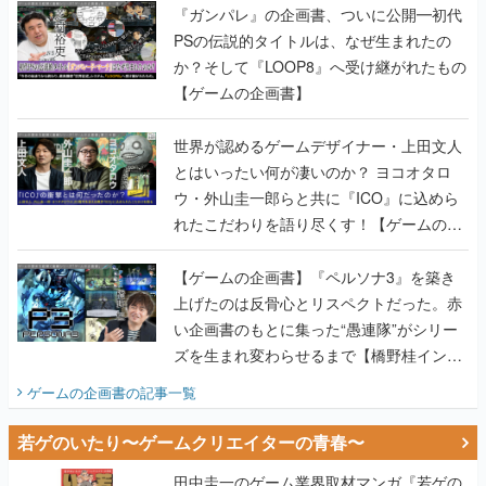
『ガンパレ』の企画書、ついに公開━初代
PSの伝説的タイトルは、なぜ生まれたの
か？そして『LOOP8』へ受け継がれたもの
【ゲームの企画書】
世界が認めるゲームデザイナー・上田文人
とはいったい何が凄いのか？ ヨコオタロ
ウ・外山圭一郎らと共に『ICO』に込めら
れたこだわりを語り尽くす！【ゲームの企
画書】
【ゲームの企画書】『ペルソナ3』を築き
上げたのは反骨心とリスペクトだった。赤
い企画書のもとに集った“愚連隊”がシリー
ズを生まれ変わらせるまで【橋野桂インタ
ビュー】
ゲームの企画書
の記事一覧
若ゲのいたり〜ゲームクリエイターの青春〜
田中圭一のゲーム業界取材マンガ『若ゲの