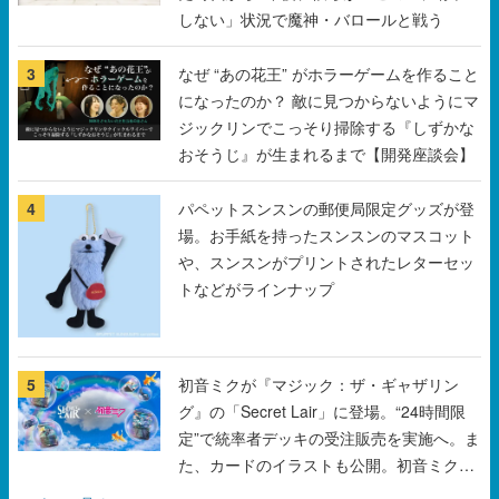
しない」状況で魔神・バロールと戦う
3
なぜ “あの花王” がホラーゲームを作ること
になったのか？ 敵に見つからないようにマ
ジックリンでこっそり掃除する『しずかな
おそうじ』が生まれるまで【開発座談会】
4
パペットスンスンの郵便局限定グッズが登
場。お手紙を持ったスンスンのマスコット
や、スンスンがプリントされたレターセッ
トなどがラインナップ
5
初音ミクが『マジック：ザ・ギャザリン
グ』の「Secret Lair」に登場。“24時間限
定”で統率者デッキの受注販売を実施へ。ま
た、カードのイラストも公開。初音ミクの
オリジナルデザイナーKEI氏をはじめ、さ