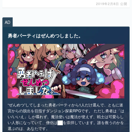
2019年2月8日 公開
AD
勇者パーティはぜんめつしました。
“ぜんめつ”してしまった勇者パーティから1人だけ選んで、ともに迷
宮からの脱出を目指すダンジョン探索RPGです。 ただし勇者は「は
い/いいえ」しか喋れず、魔法使いは魔法が使えず、戦士は可愛らし
い人形になっていて、僧侶は██を崇拝しています。誰を救うのかを
選ぶのは、あなたです。