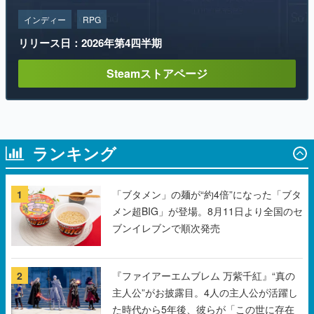
インディー
RPG
リリース日：2026年第4四半期
Steamストアページ
ランキング
1
「ブタメン」の麺が“約4倍”になった「ブタ
メン超BIG」が登場。8月11日より全国のセ
ブンイレブンで順次発売
2
『ファイアーエムブレム 万紫千紅』“真の
主人公”がお披露目。4人の主人公が活躍し
た時代から5年後、彼らが「この世に存在