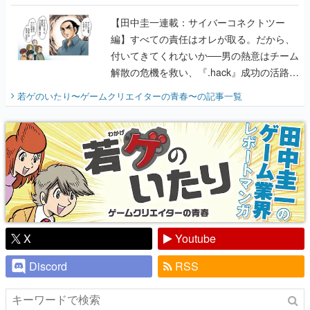
に行って、より理解を深めよう【PR】
【田中圭一連載：サイバーコネクトツー
編】すべての責任はオレが取る。だから、
付いてきてくれないか──男の熱意はチーム
解散の危機を救い、『.hack』成功の活路を
開く。業界の快男児・松山 洋に流れる血は
若ゲのいたり〜ゲームクリエイターの青春〜
の記事一覧
『少年ジャンプ』色だった【若ゲのいた
り】
X
Youtube
Discord
RSS