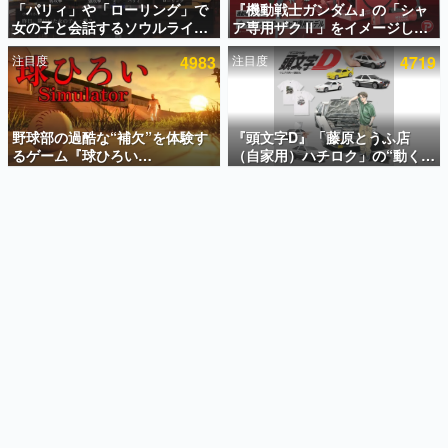
「パリィ」や「ローリング」で
『機動戦士ガンダム』の「シャ
女の子と会話するソウルライク
ア専用ザクⅡ」をイメージした
インタビュー
恋愛ゲーム『小早川さんはソウ
散水ホースリールが予約開始。
注目度
4983
注目度
4719
ルライク』無料公開。返事に失
本体にはシャアのパーソナルマ
連載・特集一覧
敗すると「YOU DIED」
ークやジオン公国軍のエンブレ
ム、型式番号などを配置
殿堂入り記事
SNS拡散数が数千以上！ ページビュー数万以上！ などな
野球部の過酷な“補欠”を体験す
『頭文字D』「藤原とうふ店
ど。多くの人々に読まれた、電ファミ渾身の“殿堂入り”記
るゲーム『球ひろい
（自家用）ハチロク」の“動くテ
事をまとめました。
Simulator』が「1件」のウィッ
ィッシュケース”が買えるポップ
シュリストをもとにチェコ語に
アップショップが開催へ。マン
ゲームの企画書
対応しSNSで話題に。『キング
ガの舞台である群馬の「イオン
名作ゲームクリエイターの方々に製作時のエピソードをお
聞きし、ヒットする企画（ゲーム）とは何か？を探ってい
ダム・カム』開発元やチェコの
モール高崎」にて、8月11日か
きます。
プロ野球選手から称賛の声
ら8月20日までの期間限定で開
催予定
赫本
この物語を解いてはいけない。『赫本』は、〈試験問題〉
の形をした短編ホラー小説集です。
新世代に訊く
これからのデジタルゲーム市場を担う若きクリエイター達
の姿を追い、彼らのルーツと情熱を探っていきます。
ゲーム世代の作家たち
ゲームに多大な影響を受けた作家さんに取材し、ゲームが