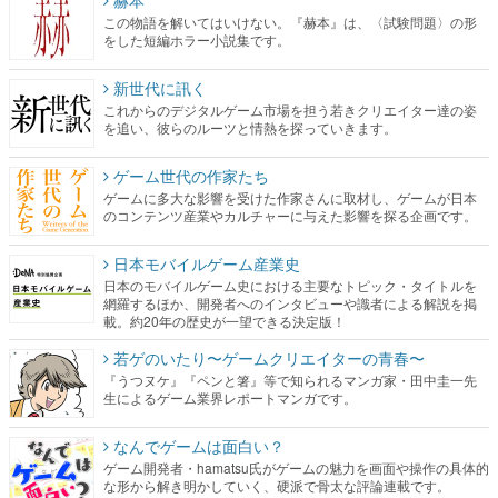
この物語を解いてはいけない。『赫本』は、〈試験問題〉の形
をした短編ホラー小説集です。
新世代に訊く
これからのデジタルゲーム市場を担う若きクリエイター達の姿
を追い、彼らのルーツと情熱を探っていきます。
ゲーム世代の作家たち
ゲームに多大な影響を受けた作家さんに取材し、ゲームが日本
のコンテンツ産業やカルチャーに与えた影響を探る企画です。
日本モバイルゲーム産業史
日本のモバイルゲーム史における主要なトピック・タイトルを
網羅するほか、開発者へのインタビューや識者による解説を掲
載。約20年の歴史が一望できる決定版！
若ゲのいたり〜ゲームクリエイターの青春〜
『うつヌケ』『ペンと箸』等で知られるマンガ家・田中圭一先
生によるゲーム業界レポートマンガです。
なんでゲームは面白い？
ゲーム開発者・hamatsu氏がゲームの魅力を画面や操作の具体的
な形から解き明かしていく、硬派で骨太な評論連載です。