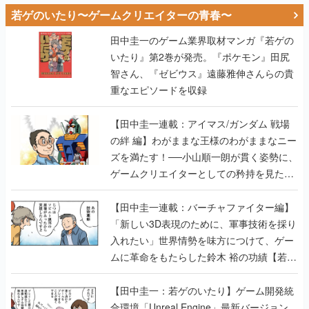
若ゲのいたり〜ゲームクリエイターの青春〜
田中圭一のゲーム業界取材マンガ『若ゲの
いたり』第2巻が発売。『ポケモン』田尻
智さん、『ゼビウス』遠藤雅伸さんらの貴
重なエピソードを収録
【田中圭一連載：アイマス/ガンダム 戦場
の絆 編】わがままな王様のわがままなニー
ズを満たす！──小山順一朗が貫く姿勢に、
ゲームクリエイターとしての矜持を見た
【若ゲのいたり最終回】
【田中圭一連載：バーチャファイター編】
「新しい3D表現のために、軍事技術を採り
入れたい」世界情勢を味方につけて、ゲー
ムに革命をもたらした鈴木 裕の功績【若ゲ
のいたり】
【田中圭一：若ゲのいたり】ゲーム開発統
合環境「Unreal Engine」最新バージョン