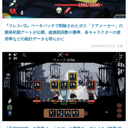
マンガ
女性向け
『スレスパ2』ベータパッチで削除されたボス「ドアメーカー」の
アプリレビュー
開発初期アートが公開。総挑戦回数や勝率、各キャラクターの使
用率などの統計データも明らかに
その他
2026年5月24日 公開
電ファミニコゲーマーとは？
運営：株式会社マレ