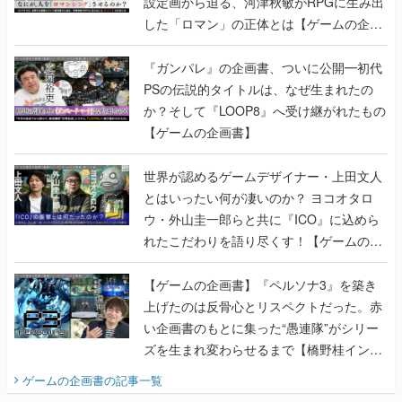
設定画から迫る、河津秋敏がRPGに生み出
した「ロマン」の正体とは【ゲームの企画
書】
『ガンパレ』の企画書、ついに公開━初代
PSの伝説的タイトルは、なぜ生まれたの
か？そして『LOOP8』へ受け継がれたもの
【ゲームの企画書】
世界が認めるゲームデザイナー・上田文人
とはいったい何が凄いのか？ ヨコオタロ
ウ・外山圭一郎らと共に『ICO』に込めら
れたこだわりを語り尽くす！【ゲームの企
画書】
【ゲームの企画書】『ペルソナ3』を築き
上げたのは反骨心とリスペクトだった。赤
い企画書のもとに集った“愚連隊”がシリー
ズを生まれ変わらせるまで【橋野桂インタ
ビュー】
ゲームの企画書
の記事一覧