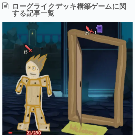
ローグライクデッキ構築ゲームに関
日本のコンテンツ産業やカルチャーに与えた影響を探る企
画です。
する記事一覧
日本モバイルゲーム産業史
日本のモバイルゲーム史における主要なトピック・タイト
ルを網羅するほか、開発者へのインタビューや識者による
解説を掲載。約20年の歴史が一望できる決定版！
若ゲのいたり〜ゲームクリエイターの青春〜
『うつヌケ』『ペンと箸』等で知られるマンガ家・田中圭
一先生によるゲーム業界レポートマンガです。
なんでゲームは面白い？
ゲーム開発者・hamatsu氏がゲームの魅力を画面や操作の
具体的な形から解き明かしていく、硬派で骨太な評論連載
です。
ゲームが変えた日本語
「経験値」「裏技」「ラスボス」… ゲームにまつわる言葉
の起源や用法の変遷を、コンピューター文化史研究家・タ
イニーP氏が徹底調査。
カテゴリ
特集記事