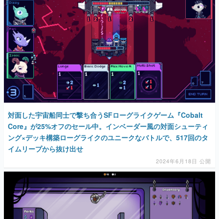
対面した宇宙船同士で撃ち合うSFローグライクゲーム『Cobalt
Core』が25%オフのセール中。インベーダー風の対面シューティ
ング×デッキ構築ローグライクのユニークなバトルで、517回のタ
イムリープから抜け出せ
2024年6月18日 公開