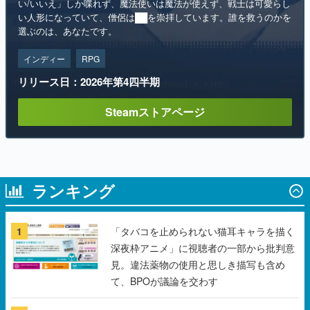
い/いいえ」しか喋れず、魔法使いは魔法が使えず、戦士は可愛らし
い人形になっていて、僧侶は██を崇拝しています。誰を救うのかを
選ぶのは、あなたです。
インディー
RPG
リリース日：2026年第4四半期
Steamストアページ
ランキング
1
「タバコを止められない猫耳キャラを描く
深夜枠アニメ」に視聴者の一部から批判意
見。違法薬物の使用と思しき描写も含め
て、BPOが議論を交わす