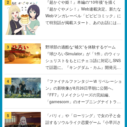
2
『超かぐや姫！』本編の“10年後”を描く
『超かぐやメシ！』Web連載決定。新たな
Webマンガレーベル「ビビビコミック」に
て特別話が掲載スタート、あのお話には…
まだ続きがある！
3
野球部の過酷な“補欠”を体験するゲーム
『球ひろいSimulator』が「1件」のウィッ
シュリストをもとにチェコ語に対応しSNS
で話題に。『キングダム・カム』開発元や
チェコのプロ野球選手から称賛の声
4
『ファイナルファンタジーⅦ リベレーショ
ン』の新映像が8月26日早朝に公開へ。
『FF7』リメイクシリーズの完結編、
「gamescom」のオープニングナイトライ
ブにてディレクターの浜口直樹氏が登壇す
る予定
5
「パリィ」や「ローリング」で女の子と会
話するソウルライク恋愛ゲーム『小早川さ