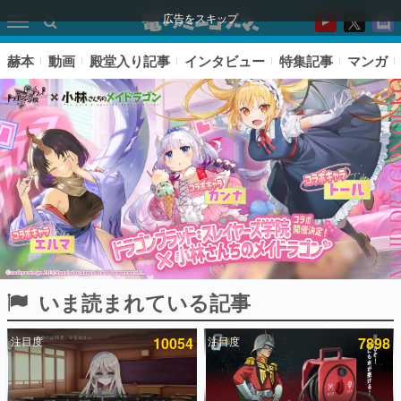
広告をスキップ
赫本
動画
殿堂入り記事
インタビュー
特集記事
マンガ
いま読まれている記事
ピックアップ
注目度
10054
注目度
7898
電ファミのいま読まれている記事ランキング
アプリセール情報