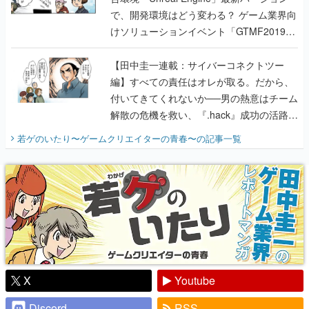
で、開発環境はどう変わる？ ゲーム業界向
けソリューションイベント「GTMF2019」
に行って、より理解を深めよう【PR】
【田中圭一連載：サイバーコネクトツー
編】すべての責任はオレが取る。だから、
付いてきてくれないか──男の熱意はチーム
解散の危機を救い、『.hack』成功の活路を
開く。業界の快男児・松山 洋に流れる血は
若ゲのいたり〜ゲームクリエイターの青春〜
の記事一覧
『少年ジャンプ』色だった【若ゲのいた
り】
X
Youtube
Discord
RSS