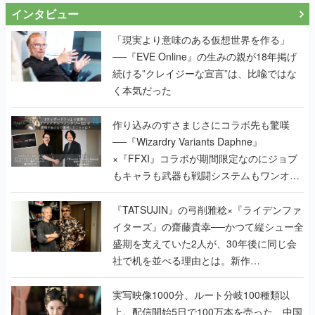
インタビュー
「現実より意味のある仮想世界を作る」
──『EVE Online』の生みの親が18年掲げ
続ける”クレイジーな宣言”は、比喩ではな
く本気だった
作り込みのすさまじさにコラボ先も驚嘆
──『Wizardry Variants Daphne』
×『FFXI』コラボが期間限定なのにジョブ
もキャラも武器も戦闘システムもワンオフ
で作り込まれた理由を両ディレクターに聞
く
『TATSUJIN』の弓削雅稔×『ライデンファ
イターズ』の齋藤貴幸──かつて縦シュー全
盛期を支えていた2人が、30年後に同じ会
社で机を並べる理由とは。新作
『TATSUJIN EXTREME』で初タッグを組
んだレジェンド2人に訊く開発秘話
実写映像1000分、ルート分岐100種類以
上。配信開始5日で100万本を売った、中国