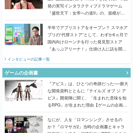
発の実写インタラクティブドラマゲーム
『盛世天下：女帝への道II』の、規模が違
うこだわりをプロデューサーに聞いた
半年でアプリストアをオープン？ スマホア
プリの“代替ストア”として、わずか6ヵ月で
国内向けローンチを行った発見型ストア
『あっぷアリーナ！』仕掛け人に話を聞い
てみた
インタビュー
の記事一覧
ゲームの企画書
『アビス』は、ひとつの奇跡だった──膨大
な開発資料とともに『テイルズ オブ ジ ア
ビス』開発陣に聞く、「生まれた意味を知
るRPG」が生まれた理由【ゲームの企画
書】
なにが、人を「ロマンシング」させるの
か？『ロマサガ2』当時の企画書とキャラ