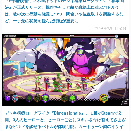
「圧倒的好評」の和風ドットのデッキ構築ローグライク『将軍 対
決』が正式リリース。操作キャラと敵が直線上に並ぶバトルで
は、敵の次の行動を確認しつつ、間合いや位置取りを調整するな
ど、一手先の状況を読んだ行動が重要に
2024年9月9日 公開
デッキ構築ローグライク『Dimensionals』デモ版がSteamで公
開。3人のヒーローと、ヒーローごとにスキルを付け替えてさまざ
まなビルドを試せるバトルが体験可能。カートゥーン調のイケイ