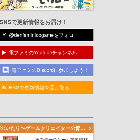
SNSで更新情報をお届け！
@denfaminicogameをフォロー
電ファミのYoutubeチャンネル
電ファミのDiscordに参加しよう！
RSSで更新情報を受け取る
若ゲのいたり〜ゲームクリエイターの青春〜
田中圭一のゲーム業界取材