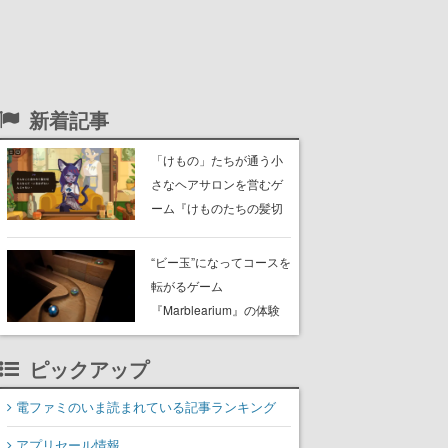
新着記事
「けもの」たちが通う小
さなヘアサロンを営むゲ
ーム『けものたちの髪切
り屋』体験版が配信開
始。悩みを持ったお客様
“ビー玉”になってコースを
と会話を交わし“本当に望
転がるゲーム
んでる髪型”を見つけ出す
『Marblearium』の体験
版がSteamで本日8月7日
より配信。Lo-Fiビートに
ピックアップ
乗って奇妙な空間を探検
電ファミのいま読まれている記事ランキング
アプリセール情報