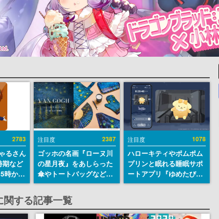
2783
2387
1078
注目度
注目度
ちゃるさん
ゴッホの名画『ローヌ川
ハローキティやポムポム
時期など
の星月夜』をあしらった
プリンと眠れる睡眠サポ
15時から
傘やトートバッグなどが
ートアプリ『ゆめたび』
登場。8月7日21時より2
が配信中。キャラごとの
日間限定で予約販売
ASMRや目覚ましアラー
に関する記事一覧
ムも搭載