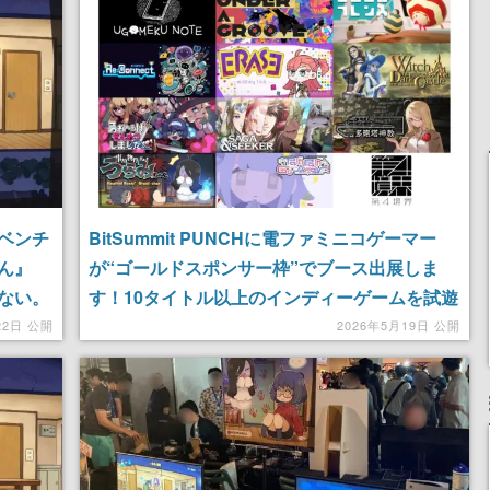
ベンチ
BitSummit PUNCHに電ファミニコゲーマー
ん』
が“ゴールドスポンサー枠”でブース出展しま
ない。
す！10タイトル以上のインディーゲームを試遊
冷蔵庫
可能、世界最速体験ができるタイトルも【5月
22日 公開
2026年5月19日 公開
と怖が
22日～24日開催】