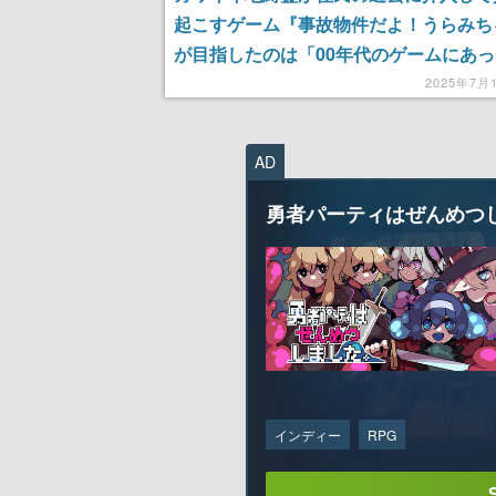
起こすゲーム『事故物件だよ！うらみち
が目指したのは「00年代のゲームにあ
クワク感』の再現」。『UFO』や
2025年7月
『ROOMMANIA＃203』をオマージュ
たな“住人見守りゲーム”が誕生
AD
勇者パーティはぜんめつ
インディー
RPG