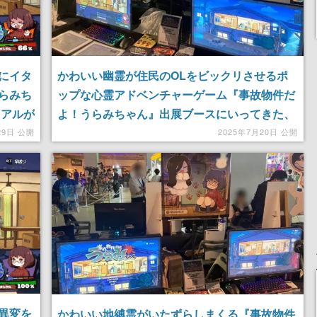
にイタ
かわいい幽霊が住民のOLをビックリさせるポ
らみち
ップな心霊アドベンチャーゲーム『事故物件だ
ュアルが
よ！うらみちゃん』出展ブースにいってきた、
かわいいシールももらえた！「気に入ったブー
29日 公開
2025年7月20日 公開
ス」では堂々の1位だったとのこと。地縛霊、
大人気
異変を
かわいい地縛霊がいたずらしまくる『事故物件