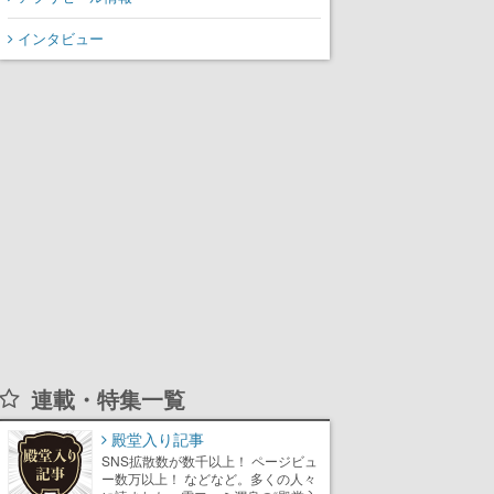
インタビュー
連載・特集一覧
殿堂入り記事
SNS拡散数が数千以上！ ページビュ
ー数万以上！ などなど。多くの人々