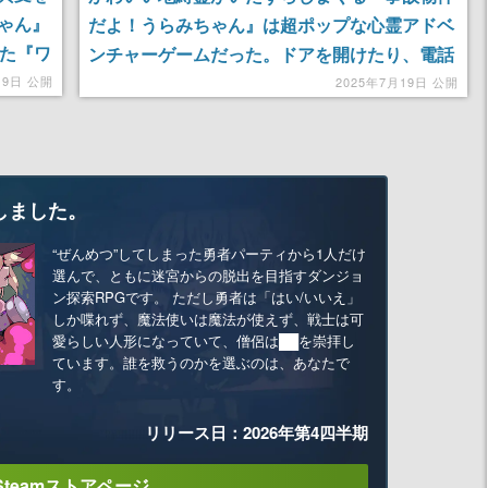
ゃん』
だよ！うらみちゃん』は超ポップな心霊アドベ
った『ワ
ンチャーゲームだった。ドアを開けたり、電話
を勝手に切ったり、ポルターガイストも起こし
19日 公開
2025年7月19日 公開
した、新
まくれる
しました。
“ぜんめつ”してしまった勇者パーティから1人だけ
選んで、ともに迷宮からの脱出を目指すダンジョ
ン探索RPGです。 ただし勇者は「はい/いいえ」
しか喋れず、魔法使いは魔法が使えず、戦士は可
愛らしい人形になっていて、僧侶は██を崇拝し
ています。誰を救うのかを選ぶのは、あなたで
す。
リリース日：2026年第4四半期
Steamストアページ