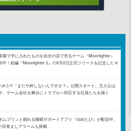
索で手に入れたものを自分の店で売るゲーム『Moonlighter』
布中！続編『Moonlighter 2』の9月2日正式リリースを記念したキ
わ4コマ『まだサ終しないんですか？』公開スタート。主人公は
ヤ、ゲーム会社を舞台にトラブルへ対応する社員たちを描く
ポムプリンと眠れる睡眠サポートアプリ『ゆめたび』が配信中。
Rや目覚ましアラームも搭載