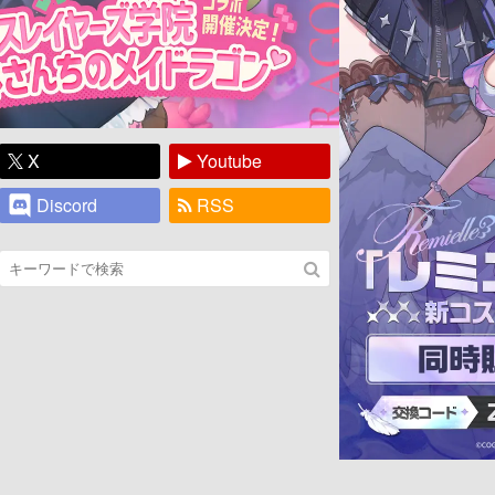
X
Youtube
Discord
RSS