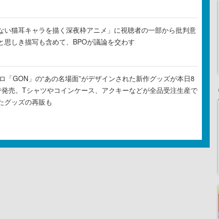
ない猫耳キャラを描く深夜枠アニメ」に視聴者の一部から批判意
と思しき描写も含めて、BPOが議論を交わす
元プロ「GON」の“あの名場面”がデザインされた新作グッズが本日8
で発売。Tシャツやコインケース、アクキーなどが全品受注生産で
たグッズの再販も