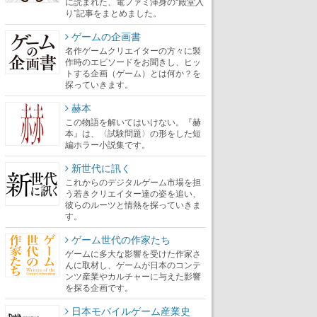
に読まれた、電ファミ渾身の“殿堂入
り”記事をまとめました。
ゲームの企画書
名作ゲームクリエイターの方々に製
作時のエピソードをお聞きし、ヒッ
トする企画（ゲーム）とは何か？を
探っていきます。
赫本
この物語を解いてはいけない。『赫
本』は、〈試験問題〉の形をした短
編ホラー小説集です。
新世代に訊く
これからのデジタルゲーム市場を担
う若きクリエイター達の姿を追い、
彼らのルーツと情熱を探っていきま
す。
ゲーム世代の作家たち
ゲームに多大な影響を受けた作家さ
んに取材し、ゲームが日本のコンテ
ンツ産業やカルチャーに与えた影響
を探る企画です。
日本モバイルゲーム産業史