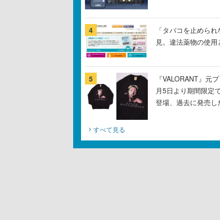
4
「タバコを止められ
見。違法薬物の使用
5
『VALORANT』
月5日より期間限定
登場、過去に発売し
すべて見る