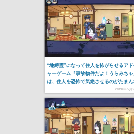
“地縛霊”になって住人を怖がらせるアド
ャーゲーム『事故物件だよ！うらみちゃ
は、住人を恐怖で気絶させるのがたまん
オバケレベルを上げて、ドアを開けたり
2026年5月
に手形をつけたり、ヤバめの霊障でもっ
らせよう。怯える人間、か〜わいい