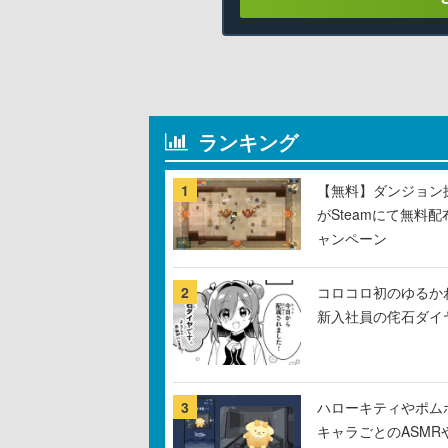
ランキング
1
【無料】ダンジョン探
がSteamにて無料配
ャンペーン
2
コロコロ初のゆるか
新入社員の侘石ダイ
3
ハローキティやポム
キャラごとのASM