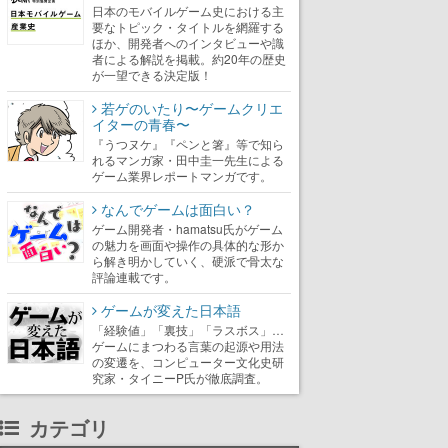
日本のモバイルゲーム史における主
要なトピック・タイトルを網羅する
ほか、開発者へのインタビューや識
者による解説を掲載。約20年の歴史
が一望できる決定版！
若ゲのいたり〜ゲームクリエ
イターの青春〜
『うつヌケ』『ペンと箸』等で知ら
れるマンガ家・田中圭一先生による
ゲーム業界レポートマンガです。
なんでゲームは面白い？
ゲーム開発者・hamatsu氏がゲーム
の魅力を画面や操作の具体的な形か
ら解き明かしていく、硬派で骨太な
評論連載です。
ゲームが変えた日本語
「経験値」「裏技」「ラスボス」…
ゲームにまつわる言葉の起源や用法
の変遷を、コンピューター文化史研
究家・タイニーP氏が徹底調査。
カテゴリ