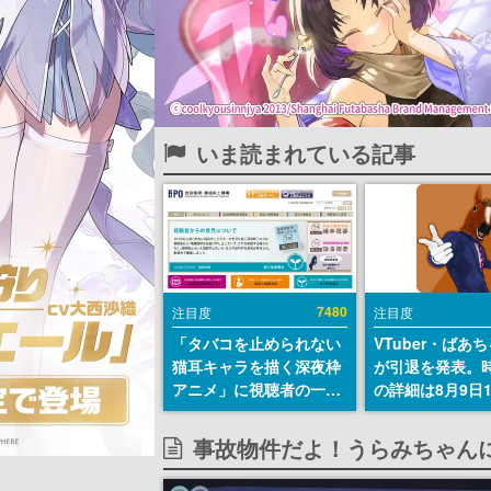
いま読まれている記事
7480
注目度
注目度
「タバコを止められない
VTuber・ばあ
猫耳キャラを描く深夜枠
が引退を発表。
アニメ」に視聴者の一部
の詳細は8月9日
から批判意見。違法薬物
の配信で説明
の使用と思しき描写も含
事故物件だよ！うらみちゃん
めて、BPOが議論を交わ
す