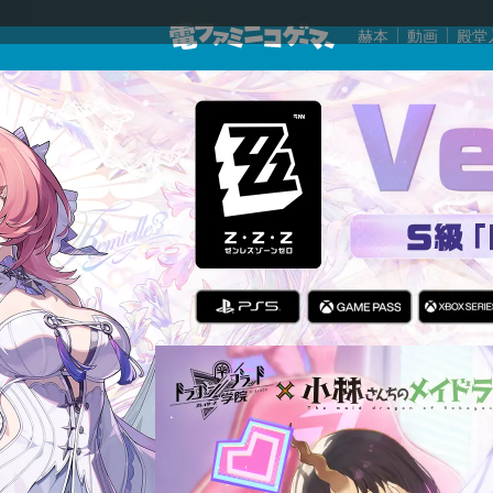
赫本
動画
殿堂