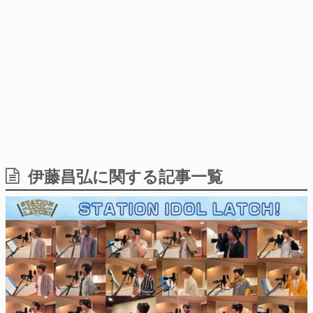
日本のコンテンツ産業やカルチャーに与えた影響を探る企
画です。
日本モバイルゲーム産業史
日本のモバイルゲーム史における主要なトピック・タイト
ルを網羅するほか、開発者へのインタビューや識者による
解説を掲載。約20年の歴史が一望できる決定版！
若ゲのいたり〜ゲームクリエイターの青春〜
『うつヌケ』『ペンと箸』等で知られるマンガ家・田中圭
一先生によるゲーム業界レポートマンガです。
なんでゲームは面白い？
ゲーム開発者・hamatsu氏がゲームの魅力を画面や操作の
伊藤昌弘に関する記事一覧
具体的な形から解き明かしていく、硬派で骨太な評論連載
です。
ゲームが変えた日本語
「経験値」「裏技」「ラスボス」… ゲームにまつわる言葉
の起源や用法の変遷を、コンピューター文化史研究家・タ
イニーP氏が徹底調査。
カテゴリ
特集記事