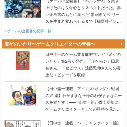
【ゲームの企画書】『ペルソナ3』を築き
上げたのは反骨心とリスペクトだった。赤
い企画書のもとに集った“愚連隊”がシリー
ズを生まれ変わらせるまで【橋野桂インタ
ビュー】
ゲームの企画書
の記事一覧
若ゲのいたり〜ゲームクリエイターの青春〜
田中圭一のゲーム業界取材マンガ『若ゲの
いたり』第2巻が発売。『ポケモン』田尻
智さん、『ゼビウス』遠藤雅伸さんらの貴
重なエピソードを収録
【田中圭一連載：アイマス/ガンダム 戦場
の絆 編】わがままな王様のわがままなニー
ズを満たす！──小山順一朗が貫く姿勢に、
ゲームクリエイターとしての矜持を見た
【若ゲのいたり最終回】
【田中圭一連載：バーチャファイター編】