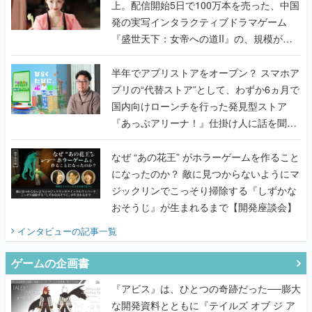
上。配信開始5日で100万本を売った、中国
発の実写インタラクティブドラマゲーム
『盛世天下：女帝への道II』の、規模が違
うこだわりをプロデューサーに聞いた
半年でアプリストアをオープン？ スマホア
プリの“代替ストア”として、わずか6ヵ月で
国内向けローンチを行った発見型ストア
『あっぷアリーナ！』仕掛け人に話を聞い
てみた
なぜ “あの花王” がホラーゲームを作ること
になったのか？ 敵に見つからないようにマ
ジックリンでこっそり掃除する『しずかな
おそうじ』が生まれるまで【開発座談会】
インタビュー
の記事一覧
ゲームの企画書
『アビス』は、ひとつの奇跡だった──膨大
な開発資料とともに『テイルズ オブ ジ ア