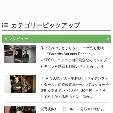
カテゴリーピックアップ
インタビュー
作り込みのすさまじさにコラボ先も驚嘆
──『Wizardry Variants Daphne』
×『FFXI』コラボが期間限定なのにジョブ
もキャラも武器も戦闘システムもワンオフ
で作り込まれた理由を両ディレクターに聞
く
『TATSUJIN』の弓削雅稔×『ライデンファ
イターズ』の齋藤貴幸──かつて縦シュー全
盛期を支えていた2人が、30年後に同じ会
社で机を並べる理由とは。新作
『TATSUJIN EXTREME』で初タッグを組
んだレジェンド2人に訊く開発秘話
実写映像1000分、ルート分岐100種類以