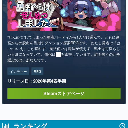
“ぜんめつ”してしまった勇者パーティから1人だけ選んで、ともに迷
宮からの脱出を目指すダンジョン探索RPGです。 ただし勇者は「は
い/いいえ」しか喋れず、魔法使いは魔法が使えず、戦士は可愛らし
い人形になっていて、僧侶は██を崇拝しています。誰を救うのかを
選ぶのは、あなたです。
インディー
RPG
リリース日：2026年第4四半期
Steamストアページ
ランキング