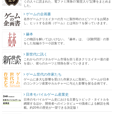
くの人々に読まれた、電ファミ渾身の“殿堂入り”記事をまとめま
した。
ゲームの企画書
名作ゲームクリエイターの方々に製作時のエピソードをお聞き
し、ヒットする企画（ゲーム）とは何か？を探っていきます。
赫本
この物語を解いてはいけない。『赫本』は、〈試験問題〉の形
をした短編ホラー小説集です。
新世代に訊く
これからのデジタルゲーム市場を担う若きクリエイター達の姿
を追い、彼らのルーツと情熱を探っていきます。
ゲーム世代の作家たち
ゲームに多大な影響を受けた作家さんに取材し、ゲームが日本
のコンテンツ産業やカルチャーに与えた影響を探る企画です。
日本モバイルゲーム産業史
日本のモバイルゲーム史における主要なトピック・タイトルを
網羅するほか、開発者へのインタビューや識者による解説を掲
載。約20年の歴史が一望できる決定版！