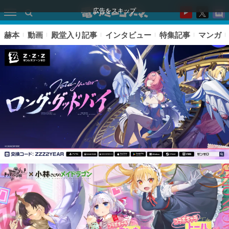
広告をスキップ
赫本
動画
殿堂入り記事
インタビュー
特集記事
マンガ
ピックアップ
電ファミのいま読まれている記事ランキング
アプリセール情報