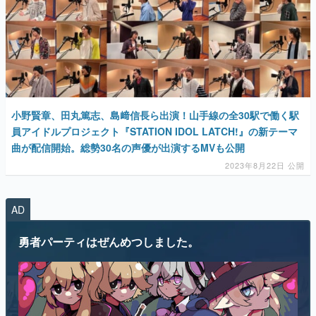
マンガ
女性向け
アプリレビュー
その他
小野賢章、田丸篤志、島﨑信⻑ら出演！山手線の全30駅で働く駅
員アイドルプロジェクト『STATION IDOL LATCH!』の新テーマ
電ファミニコゲーマーとは？
曲が配信開始。総勢30名の声優が出演するMVも公開
2023年8月22日 公開
運営：株式会社マレ
AD
勇者パーティはぜんめつしました。