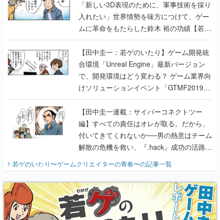
「新しい3D表現のために、軍事技術を採り
入れたい」世界情勢を味方につけて、ゲー
ムに革命をもたらした鈴木 裕の功績【若ゲ
のいたり】
【田中圭一：若ゲのいたり】ゲーム開発統
合環境「Unreal Engine」最新バージョン
で、開発環境はどう変わる？ ゲーム業界向
けソリューションイベント「GTMF2019」
に行って、より理解を深めよう【PR】
【田中圭一連載：サイバーコネクトツー
編】すべての責任はオレが取る。だから、
付いてきてくれないか──男の熱意はチーム
解散の危機を救い、『.hack』成功の活路を
開く。業界の快男児・松山 洋に流れる血は
若ゲのいたり〜ゲームクリエイターの青春〜
の記事一覧
『少年ジャンプ』色だった【若ゲのいた
り】