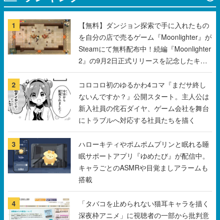
1
【無料】ダンジョン探索で手に入れたもの
を自分の店で売るゲーム『Moonlighter』が
Steamにて無料配布中！続編『Moonlighter
2』の9月2日正式リリースを記念したキャ
ンペーン
2
コロコロ初のゆるかわ4コマ『まだサ終し
ないんですか？』公開スタート。主人公は
新入社員の侘石ダイヤ、ゲーム会社を舞台
にトラブルへ対応する社員たちを描く
3
ハローキティやポムポムプリンと眠れる睡
眠サポートアプリ『ゆめたび』が配信中。
キャラごとのASMRや目覚ましアラームも
搭載
4
「タバコを止められない猫耳キャラを描く
深夜枠アニメ」に視聴者の一部から批判意