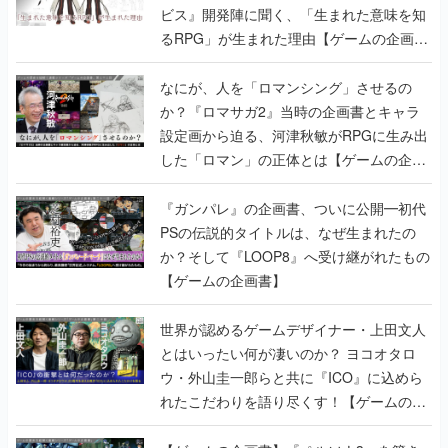
ビス』開発陣に聞く、「生まれた意味を知
るRPG」が生まれた理由【ゲームの企画
書】
なにが、人を「ロマンシング」させるの
か？『ロマサガ2』当時の企画書とキャラ
設定画から迫る、河津秋敏がRPGに生み出
した「ロマン」の正体とは【ゲームの企画
書】
『ガンパレ』の企画書、ついに公開━初代
PSの伝説的タイトルは、なぜ生まれたの
か？そして『LOOP8』へ受け継がれたもの
【ゲームの企画書】
世界が認めるゲームデザイナー・上田文人
とはいったい何が凄いのか？ ヨコオタロ
ウ・外山圭一郎らと共に『ICO』に込めら
れたこだわりを語り尽くす！【ゲームの企
画書】