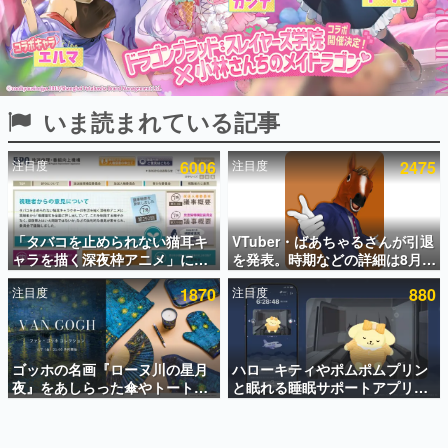
インタビュー
連載・特集一覧
殿堂入り記事
いま読まれている記事
SNS拡散数が数千以上！ ページビュー数万以上！ などな
ど。多くの人々に読まれた、電ファミ渾身の“殿堂入り”記
事をまとめました。
注目度
6006
注目度
2475
ゲームの企画書
名作ゲームクリエイターの方々に製作時のエピソードをお
聞きし、ヒットする企画（ゲーム）とは何か？を探ってい
「タバコを止められない猫耳キ
VTuber・ばあちゃるさんが引退
きます。
ャラを描く深夜枠アニメ」に視
を発表。時期などの詳細は8月9
赫本
聴者の一部から批判意見。違法
日15時からの配信で説明
この物語を解いてはいけない。『赫本』は、〈試験問題〉
注目度
1870
注目度
880
薬物の使用と思しき描写も含め
の形をした短編ホラー小説集です。
て、BPOが議論を交わす
新世代に訊く
ゴッホの名画『ローヌ川の星月
ハローキティやポムポムプリン
これからのデジタルゲーム市場を担う若きクリエイター達
の姿を追い、彼らのルーツと情熱を探っていきます。
夜』をあしらった傘やトートバ
と眠れる睡眠サポートアプリ
ッグなどが登場。8月7日21時よ
『ゆめたび』が配信中。キャラ
り2日間限定で予約販売
ごとのASMRや目覚ましアラー
ゲーム世代の作家たち
ムも搭載
ゲームに多大な影響を受けた作家さんに取材し、ゲームが