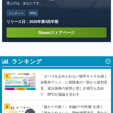
リリース日：2026年第4四半期
Steamストアページ
ランキング
1
「タバコを止められない猫耳キャラを描く
深夜枠アニメ」に視聴者の一部から批判意
見。違法薬物の使用と思しき描写も含め
て、BPOが議論を交わす
2
『超かぐや姫！』本編の“10年後”を描く
『超かぐやメシ！』Web連載決定。新たな
Webマンガレーベル「ビビビコミック」に
て特別話が掲載スタート、あのお話には…
まだ続きがある！