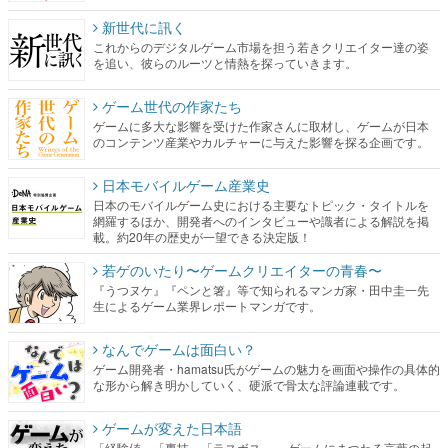
ゲーム世代の作家たち
ゲームに多大な影響を受けた作家さんに取材し、ゲームが日本
のコンテンツ産業やカルチャーに与えた影響を探る企画です。
日本モバイルゲーム産業史
日本のモバイルゲーム史における主要なトピック・タイトルを
網羅するほか、開発者へのインタビューや識者による解説を掲
載。約20年の歴史が一望できる決定版！
若ゲのいたり〜ゲームクリエイターの青春〜
『うつヌケ』『ペンと箸』等で知られるマンガ家・田中圭一先
生によるゲーム業界レポートマンガです。
なんでゲームは面白い？
ゲーム開発者・hamatsu氏がゲームの魅力を画面や操作の具体的
な形から解き明かしていく、硬派で骨太な評論連載です。
ゲームが変えた日本語
「経験値」「裏技」「ラスボス」… ゲームにまつわる言葉の起
源や用法の変遷を、コンピューター文化史研究家・タイニーP氏
が徹底調査。