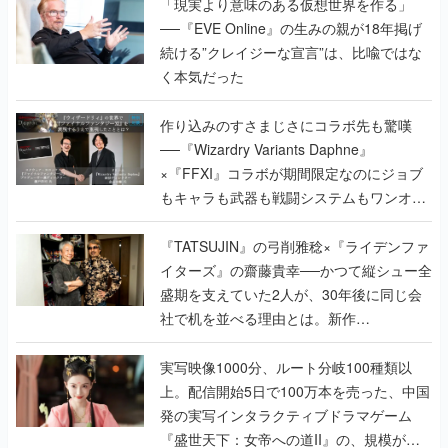
く本気だった
作り込みのすさまじさにコラボ先も驚嘆
──『Wizardry Variants Daphne』
×『FFXI』コラボが期間限定なのにジョブ
もキャラも武器も戦闘システムもワンオフ
で作り込まれた理由を両ディレクターに聞
く
『TATSUJIN』の弓削雅稔×『ライデンファ
イターズ』の齋藤貴幸──かつて縦シュー全
盛期を支えていた2人が、30年後に同じ会
社で机を並べる理由とは。新作
『TATSUJIN EXTREME』で初タッグを組
んだレジェンド2人に訊く開発秘話
実写映像1000分、ルート分岐100種類以
上。配信開始5日で100万本を売った、中国
発の実写インタラクティブドラマゲーム
『盛世天下：女帝への道II』の、規模が違
うこだわりをプロデューサーに聞いた
半年でアプリストアをオープン？ スマホア
プリの“代替ストア”として、わずか6ヵ月で