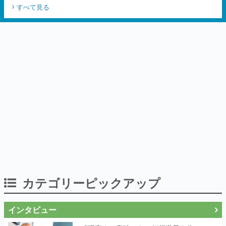
カテゴリーピックアップ
インタビュー
「現実より意味のある仮想世界を作る」
──『EVE Online』の生みの親が18年掲げ
続ける”クレイジーな宣言”は、比喩ではな