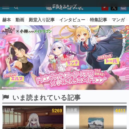
広告をスキップ
赫本
動画
殿堂入り記事
インタビュー
特集記事
マンガ
いま読まれている記事
ピックアップ
注目度
5269
注目度
4411
電ファミのいま読まれている記事ランキング
アプリセール情報