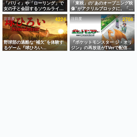
「パリィ」や「ローリング」で
「東映」の“あのオープニング映
女の子と会話するソウルライク
像”がアクリルブロックに。「東
インタビュー
恋愛ゲーム『小早川さんはソウ
映ヒストリカル グッズコレクシ
注目度
4224
注目度
2706
ルライク』無料公開。返事に失
ョン」が8月下旬より発売
連載・特集一覧
敗すると「YOU DIED」
殿堂入り記事
SNS拡散数が数千以上！ ページビュー数万以上！ などな
野球部の過酷な“補欠”を体験す
『ポケットモンスター ジ・オリ
ど。多くの人々に読まれた、電ファミ渾身の“殿堂入り”記
るゲーム『球ひろい
ジン』の再放送がTVerで配信
事をまとめました。
Simulator』が「1件」のウィッ
中！レッド（CV：竹内順子）が
シュリストをもとにチェコ語に
主人公のオリジナルアニメ
ゲームの企画書
対応しSNSで話題に。『キング
名作ゲームクリエイターの方々に製作時のエピソードをお
聞きし、ヒットする企画（ゲーム）とは何か？を探ってい
ダム・カム』開発元やチェコの
きます。
プロ野球選手から称賛の声
赫本
この物語を解いてはいけない。『赫本』は、〈試験問題〉
の形をした短編ホラー小説集です。
新世代に訊く
これからのデジタルゲーム市場を担う若きクリエイター達
の姿を追い、彼らのルーツと情熱を探っていきます。
ゲーム世代の作家たち
ゲームに多大な影響を受けた作家さんに取材し、ゲームが