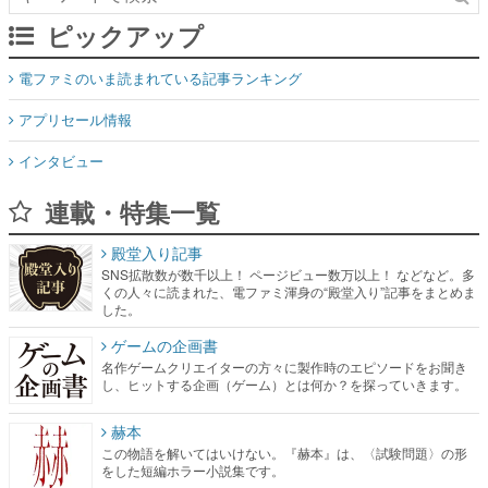
アプリセール情報
インタビュー
連載・特集一覧
殿堂入り記事
SNS拡散数が数千以上！ ページビュー数万以上！ などなど。多
くの人々に読まれた、電ファミ渾身の“殿堂入り”記事をまとめま
した。
ゲームの企画書
名作ゲームクリエイターの方々に製作時のエピソードをお聞き
し、ヒットする企画（ゲーム）とは何か？を探っていきます。
赫本
この物語を解いてはいけない。『赫本』は、〈試験問題〉の形
をした短編ホラー小説集です。
新世代に訊く
これからのデジタルゲーム市場を担う若きクリエイター達の姿
を追い、彼らのルーツと情熱を探っていきます。