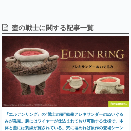
壺の戦士に関する記事一覧
日本のコンテンツ産業やカルチャーに与えた影響を探る企
画です。
日本モバイルゲーム産業史
日本のモバイルゲーム史における主要なトピック・タイト
ルを網羅するほか、開発者へのインタビューや識者による
解説を掲載。約20年の歴史が一望できる決定版！
若ゲのいたり〜ゲームクリエイターの青春〜
『うつヌケ』『ペンと箸』等で知られるマンガ家・田中圭
一先生によるゲーム業界レポートマンガです。
なんでゲームは面白い？
ゲーム開発者・hamatsu氏がゲームの魅力を画面や操作の
具体的な形から解き明かしていく、硬派で骨太な評論連載
です。
ゲームが変えた日本語
『エルデンリング』の“戦士の壺”鉄拳アレキサンダーのぬいぐる
「経験値」「裏技」「ラスボス」… ゲームにまつわる言葉
の起源や用法の変遷を、コンピューター文化史研究家・タ
みが発売。腕にはワイヤーが仕込まれており可動する仕様で、本
イニーP氏が徹底調査。
体と蓋には刺繍が施されている。穴に埋めれば原作の登場シーン
を再現可能
カテゴリ
2024年12月5日 公開
特集記事