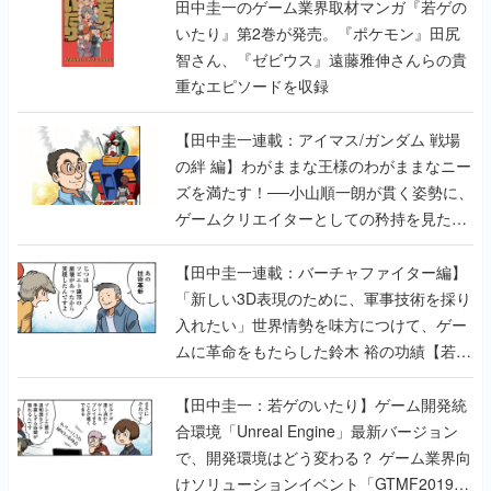
重なエピソードを収録
【田中圭一連載：アイマス/ガンダム 戦場
の絆 編】わがままな王様のわがままなニー
ズを満たす！──小山順一朗が貫く姿勢に、
ゲームクリエイターとしての矜持を見た
【若ゲのいたり最終回】
【田中圭一連載：バーチャファイター編】
「新しい3D表現のために、軍事技術を採り
入れたい」世界情勢を味方につけて、ゲー
ムに革命をもたらした鈴木 裕の功績【若ゲ
のいたり】
【田中圭一：若ゲのいたり】ゲーム開発統
合環境「Unreal Engine」最新バージョン
で、開発環境はどう変わる？ ゲーム業界向
けソリューションイベント「GTMF2019」
に行って、より理解を深めよう【PR】
【田中圭一連載：サイバーコネクトツー
編】すべての責任はオレが取る。だから、