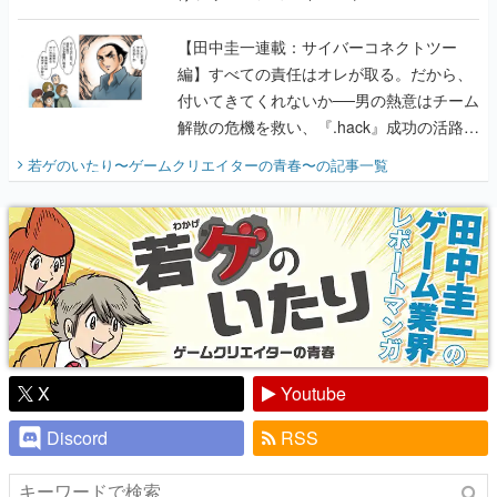
付いてきてくれないか──男の熱意はチーム
解散の危機を救い、『.hack』成功の活路を
開く。業界の快男児・松山 洋に流れる血は
若ゲのいたり〜ゲームクリエイターの青春〜
の記事一覧
『少年ジャンプ』色だった【若ゲのいた
り】
X
Youtube
Discord
RSS
ピックアップ
電ファミのいま読まれている記事ランキング