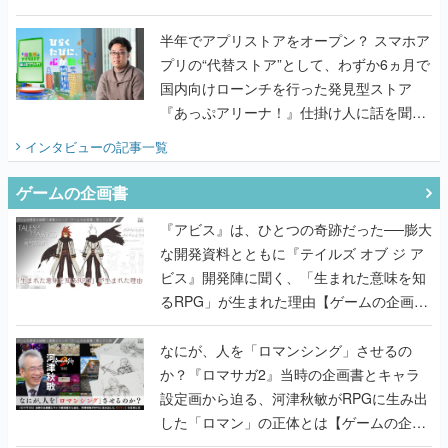
国内向けローンチを行った発見型ストア
『あっぷアリーナ！』仕掛け人に話を聞い
てみた
インタビュー
の記事一覧
ゲームの企画書
『アビス』は、ひとつの奇跡だった──膨大
な開発資料とともに『テイルズ オブ ジ ア
ビス』開発陣に聞く、「生まれた意味を知
るRPG」が生まれた理由【ゲームの企画
書】
なにが、人を「ロマンシング」させるの
か？『ロマサガ2』当時の企画書とキャラ
設定画から迫る、河津秋敏がRPGに生み出
した「ロマン」の正体とは【ゲームの企画
書】
『ガンパレ』の企画書、ついに公開━初代
PSの伝説的タイトルは、なぜ生まれたの
か？そして『LOOP8』へ受け継がれたもの