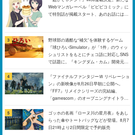
3
野球部の過酷な“補欠”を体験するゲーム
『球ひろいSimulator』が「1件」のウィッ
シュリストをもとにチェコ語に対応しSNS
で話題に。『キングダム・カム』開発元や
チェコのプロ野球選手から称賛の声
4
『ファイナルファンタジーⅦ リベレーショ
ン』の新映像が8月26日早朝に公開へ。
『FF7』リメイクシリーズの完結編、
「gamescom」のオープニングナイトライ
ブにてディレクターの浜口直樹氏が登壇す
る予定
5
ゴッホの名画『ローヌ川の星月夜』をあし
らった傘やトートバッグなどが登場。8月7
日21時より2日間限定で予約販売
すべて見る