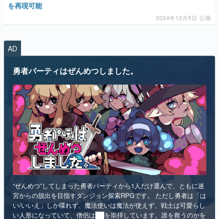
AD
マンガ
勇者パーティはぜんめつしました。
女性向け
アプリレビュー
その他
電ファミニコゲーマーとは？
運営：株式会社マレ
“ぜんめつ”してしまった勇者パーティから1人だけ選んで、ともに迷
宮からの脱出を目指すダンジョン探索RPGです。 ただし勇者は「は
い/いいえ」しか喋れず、魔法使いは魔法が使えず、戦士は可愛らし
い人形になっていて、僧侶は██を崇拝しています。誰を救うのかを
選ぶのは、あなたです。
インディー
RPG