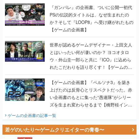
【ゲームの企画書】
世界が認めるゲームデザイナー・上田文人
とはいったい何が凄いのか？ ヨコオタロ
ウ・外山圭一郎らと共に『ICO』に込めら
れたこだわりを語り尽くす！【ゲームの企
画書】
【ゲームの企画書】『ペルソナ3』を築き
上げたのは反骨心とリスペクトだった。赤
い企画書のもとに集った“愚連隊”がシリー
ズを生まれ変わらせるまで【橋野桂インタ
ビュー】
ゲームの企画書
の記事一覧
若ゲのいたり〜ゲームクリエイターの青春〜
田中圭一のゲーム業界取材マンガ『若ゲの
いたり』第2巻が発売。『ポケモン』田尻
智さん、『ゼビウス』遠藤雅伸さんらの貴