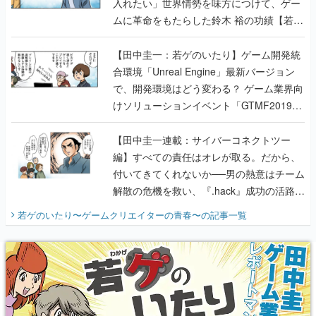
【田中圭一：若ゲのいたり】ゲーム開発統
合環境「Unreal Engine」最新バージョン
で、開発環境はどう変わる？ ゲーム業界向
けソリューションイベント「GTMF2019」
に行って、より理解を深めよう【PR】
【田中圭一連載：サイバーコネクトツー
編】すべての責任はオレが取る。だから、
付いてきてくれないか──男の熱意はチーム
解散の危機を救い、『.hack』成功の活路を
開く。業界の快男児・松山 洋に流れる血は
若ゲのいたり〜ゲームクリエイターの青春〜
の記事一覧
『少年ジャンプ』色だった【若ゲのいた
り】
X
Youtube