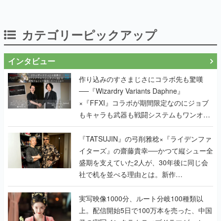
インタビュー
作り込みのすさまじさにコラボ先も驚嘆
──『Wizardry Variants Daphne』
×『FFXI』コラボが期間限定なのにジョブ
もキャラも武器も戦闘システムもワンオフ
で作り込まれた理由を両ディレクターに聞
く
『TATSUJIN』の弓削雅稔×『ライデンファ
イターズ』の齋藤貴幸──かつて縦シュー全
盛期を支えていた2人が、30年後に同じ会
社で机を並べる理由とは。新作
『TATSUJIN EXTREME』で初タッグを組
んだレジェンド2人に訊く開発秘話
実写映像1000分、ルート分岐100種類以
上。配信開始5日で100万本を売った、中国
発の実写インタラクティブドラマゲーム
『盛世天下：女帝への道II』の、規模が違
うこだわりをプロデューサーに聞いた