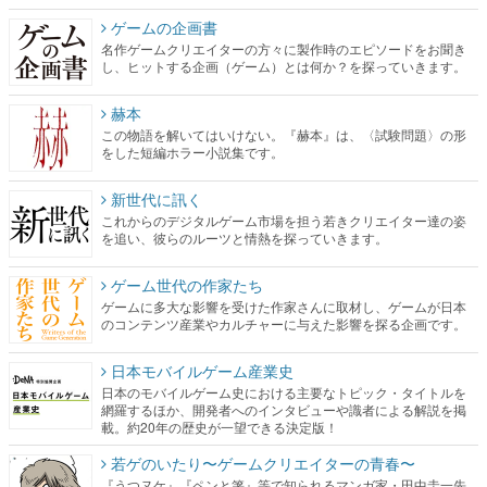
赫本
この物語を解いてはいけない。『赫本』は、〈試験問題〉の形
をした短編ホラー小説集です。
新世代に訊く
これからのデジタルゲーム市場を担う若きクリエイター達の姿
を追い、彼らのルーツと情熱を探っていきます。
ゲーム世代の作家たち
ゲームに多大な影響を受けた作家さんに取材し、ゲームが日本
のコンテンツ産業やカルチャーに与えた影響を探る企画です。
日本モバイルゲーム産業史
日本のモバイルゲーム史における主要なトピック・タイトルを
網羅するほか、開発者へのインタビューや識者による解説を掲
載。約20年の歴史が一望できる決定版！
若ゲのいたり〜ゲームクリエイターの青春〜
『うつヌケ』『ペンと箸』等で知られるマンガ家・田中圭一先
生によるゲーム業界レポートマンガです。
なんでゲームは面白い？