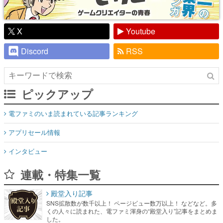
Discord
RSS
ピックアップ
電ファミのいま読まれている記事ランキング
アプリセール情報
インタビュー
連載・特集一覧
殿堂入り記事
SNS拡散数が数千以上！ ページビュー数万以上！ などなど。多
くの人々に読まれた、電ファミ渾身の“殿堂入り”記事をまとめま
した。
ゲームの企画書
名作ゲームクリエイターの方々に製作時のエピソードをお聞き
し、ヒットする企画（ゲーム）とは何か？を探っていきます。