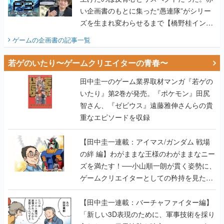
ゲームの企画書
の記事一覧
若ゲのいたり〜ゲームクリエイターの青春〜
田中圭一のゲーム業界取材マンガ『若ゲの
いたり』第2巻が発売。『ポケモン』田尻
智さん、『ゼビウス』遠藤雅伸さんらの貴
重なエピソードを収録
【田中圭一連載：アイマス/ガンダム 戦場
の絆 編】わがままな王様のわがままなニー
ズを満たす！──小山順一朗が貫く姿勢に、
ゲームクリエイターとしての矜持を見た
【若ゲのいたり最終回】
【田中圭一連載：バーチャファイター編】
「新しい3D表現のために、軍事技術を採り
入れたい」世界情勢を味方につけて、ゲー
ムに革命をもたらした鈴木 裕の功績【若ゲ
のいたり】