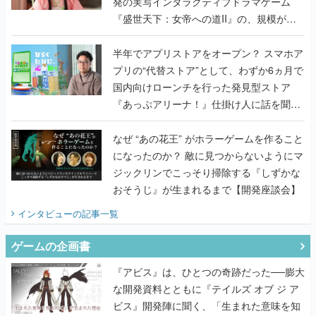
半年でアプリストアをオープン？ スマホア
プリの“代替ストア”として、わずか6ヵ月で
国内向けローンチを行った発見型ストア
『あっぷアリーナ！』仕掛け人に話を聞い
てみた
なぜ “あの花王” がホラーゲームを作ること
になったのか？ 敵に見つからないようにマ
ジックリンでこっそり掃除する『しずかな
おそうじ』が生まれるまで【開発座談会】
インタビュー
の記事一覧
ゲームの企画書
『アビス』は、ひとつの奇跡だった──膨大
な開発資料とともに『テイルズ オブ ジ ア
ビス』開発陣に聞く、「生まれた意味を知
るRPG」が生まれた理由【ゲームの企画
書】
なにが、人を「ロマンシング」させるの