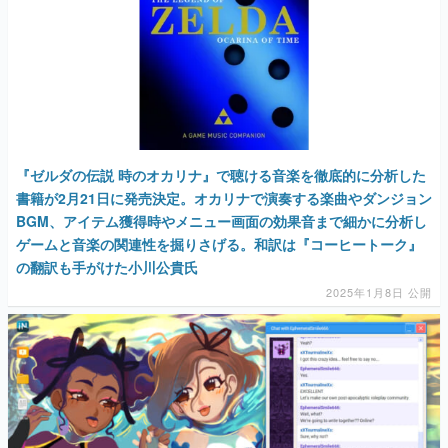
マンガ
女性向け
『ゼルダの伝説 時のオカリナ』で聴ける音楽を徹底的に分析した
アプリレビュー
書籍が2月21日に発売決定。オカリナで演奏する楽曲やダンジョン
BGM、アイテム獲得時やメニュー画面の効果音まで細かに分析し
その他
ゲームと音楽の関連性を掘りさげる。和訳は『コーヒートーク』
の翻訳も手がけた小川公貴氏
電ファミニコゲーマーとは？
2025年1月8日 公開
運営：株式会社マレ