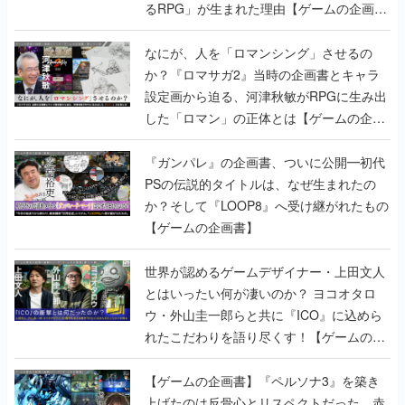
か？『ロマサガ2』当時の企画書とキャラ
設定画から迫る、河津秋敏がRPGに生み出
した「ロマン」の正体とは【ゲームの企画
書】
『ガンパレ』の企画書、ついに公開━初代
PSの伝説的タイトルは、なぜ生まれたの
か？そして『LOOP8』へ受け継がれたもの
【ゲームの企画書】
世界が認めるゲームデザイナー・上田文人
とはいったい何が凄いのか？ ヨコオタロ
ウ・外山圭一郎らと共に『ICO』に込めら
れたこだわりを語り尽くす！【ゲームの企
画書】
【ゲームの企画書】『ペルソナ3』を築き
上げたのは反骨心とリスペクトだった。赤
い企画書のもとに集った“愚連隊”がシリー
ズを生まれ変わらせるまで【橋野桂インタ
ビュー】