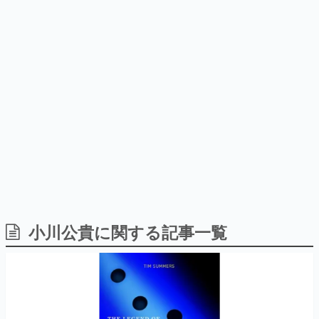
日本のコンテンツ産業やカルチャーに与えた影響を探る企
画です。
日本モバイルゲーム産業史
日本のモバイルゲーム史における主要なトピック・タイト
ルを網羅するほか、開発者へのインタビューや識者による
解説を掲載。約20年の歴史が一望できる決定版！
若ゲのいたり〜ゲームクリエイターの青春〜
『うつヌケ』『ペンと箸』等で知られるマンガ家・田中圭
一先生によるゲーム業界レポートマンガです。
なんでゲームは面白い？
ゲーム開発者・hamatsu氏がゲームの魅力を画面や操作の
小川公貴に関する記事一覧
具体的な形から解き明かしていく、硬派で骨太な評論連載
です。
ゲームが変えた日本語
「経験値」「裏技」「ラスボス」… ゲームにまつわる言葉
の起源や用法の変遷を、コンピューター文化史研究家・タ
イニーP氏が徹底調査。
カテゴリ
特集記事