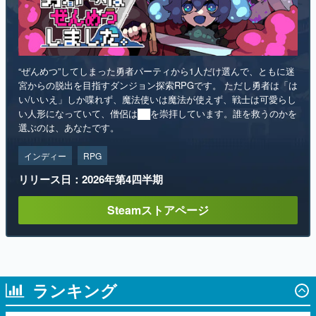
“ぜんめつ”してしまった勇者パーティから1人だけ選んで、ともに迷
宮からの脱出を目指すダンジョン探索RPGです。 ただし勇者は「は
い/いいえ」しか喋れず、魔法使いは魔法が使えず、戦士は可愛らし
い人形になっていて、僧侶は██を崇拝しています。誰を救うのかを
選ぶのは、あなたです。
インディー
RPG
リリース日：2026年第4四半期
Steamストアページ
ランキング
1
【無料】ダンジョン探索で手に入れたもの
を自分の店で売るゲーム『Moonlighter』が
Steamにて無料配布中！続編『Moonlighter