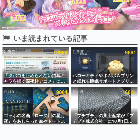
インタビュー
連載・特集一覧
殿堂入り記事
いま読まれている記事
SNS拡散数が数千以上！ ページビュー数万以上！ などな
ど。多くの人々に読まれた、電ファミ渾身の“殿堂入り”記
事をまとめました。
注目度
19899
注目度
9691
ゲームの企画書
名作ゲームクリエイターの方々に製作時のエピソードをお
聞きし、ヒットする企画（ゲーム）とは何か？を探ってい
「タバコを止められない猫耳キ
ハローキティやポムポムプリン
きます。
ャラを描く深夜枠アニメ」に視
と眠れる睡眠サポートアプリ
赫本
聴者の一部から批判意見。違法
『ゆめたび』が配信中。キャラ
この物語を解いてはいけない。『赫本』は、〈試験問題〉
注目度
9064
注目度
6611
薬物の使用と思しき描写も含め
ごとのASMRや目覚ましアラー
の形をした短編ホラー小説集です。
て、BPOが議論を交わす
ムも搭載
新世代に訊く
ゴッホの名画『ローヌ川の星月
「プチプチ」の川上産業が「プ
これからのデジタルゲーム市場を担う若きクリエイター達
の姿を追い、彼らのルーツと情熱を探っていきます。
夜』をあしらった傘やトートバ
チプチ株式会社」に10月1日よ
ッグなどが登場。8月7日21時よ
り社名変更へ。創業58年で初め
り2日間限定で予約販売
ての変更で、“プチッ”と鳴るお
ゲーム世代の作家たち
なじみの緩衝材が会社の名前に
ゲームに多大な影響を受けた作家さんに取材し、ゲームが