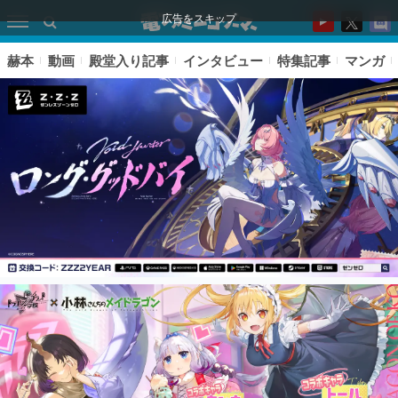
広告をスキップ
赫本
動画
殿堂入り記事
インタビュー
特集記事
マンガ
ピックアップ
電ファミのいま読まれている記事ランキング
アプリセール情報