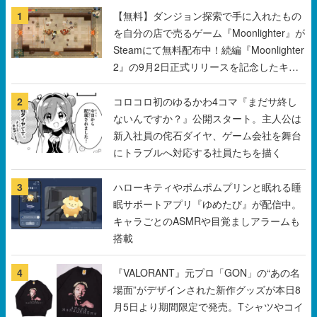
2』の9月2日正式リリースを記念したキャ
ンペーン
2
コロコロ初のゆるかわ4コマ『まだサ終し
ないんですか？』公開スタート。主人公は
新入社員の侘石ダイヤ、ゲーム会社を舞台
にトラブルへ対応する社員たちを描く
3
ハローキティやポムポムプリンと眠れる睡
眠サポートアプリ『ゆめたび』が配信中。
キャラごとのASMRや目覚ましアラームも
搭載
4
『VALORANT』元プロ「GON」の“あの名
場面”がデザインされた新作グッズが本日8
月5日より期間限定で発売。Tシャツやコイ
ンケース、アクキーなどが全品受注生産で
登場、過去に発売したグッズの再販も
5
「タバコを止められない猫耳キャラを描く