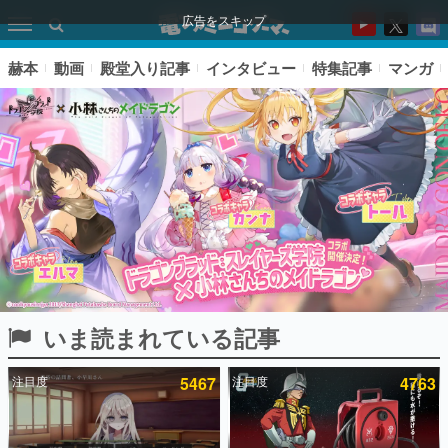
広告をスキップ
赫本
動画
殿堂入り記事
インタビュー
特集記事
マンガ
いま読まれている記事
ピックアップ
注目度
5467
注目度
4763
電ファミのいま読まれている記事ランキング
アプリセール情報