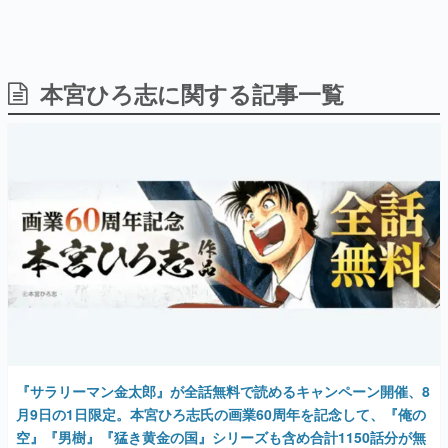
日本のコンテンツ産業やカルチャーに与えた影響を探る企
画です。
日本モバイルゲーム産業史
日本のモバイルゲーム史における主要なトピック・タイト
本宮ひろ志に関する記事一覧
ルを網羅するほか、開発者へのインタビューや識者による
解説を掲載。約20年の歴史が一望できる決定版！
若ゲのいたり〜ゲームクリエイターの青春〜
『うつヌケ』『ペンと箸』等で知られるマンガ家・田中圭
一先生によるゲーム業界レポートマンガです。
なんでゲームは面白い？
ゲーム開発者・hamatsu氏がゲームの魅力を画面や操作の
具体的な形から解き明かしていく、硬派で骨太な評論連載
です。
ゲームが変えた日本語
「経験値」「裏技」「ラスボス」… ゲームにまつわる言葉
の起源や用法の変遷を、コンピューター文化史研究家・タ
イニーP氏が徹底調査。
『サラリーマン金太郎』が全話無料で読めるキャンペーン開催、8
カテゴリ
月9日の1日限定。本宮ひろ志氏の画業60周年を記念して、『俺の
空』『男樹』『猛き黄金の国』シリーズも含め合計1150話分が無
特集記事