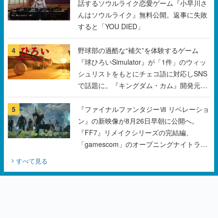
話するソウルライク恋愛ゲーム『小早川さ
んはソウルライク』無料公開。返事に失敗
すると「YOU DIED」
4
野球部の過酷な“補欠”を体験するゲーム
『球ひろいSimulator』が「1件」のウィッ
シュリストをもとにチェコ語に対応しSNS
で話題に。『キングダム・カム』開発元や
チェコのプロ野球選手から称賛の声
5
『ファイナルファンタジーⅦ リベレーショ
ン』の新映像が8月26日早朝に公開へ。
『FF7』リメイクシリーズの完結編、
「gamescom」のオープニングナイトライ
ブにてディレクターの浜口直樹氏が登壇す
すべて見る
る予定