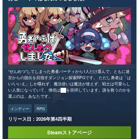
“ぜんめつ”してしまった勇者パーティから1人だけ選んで、ともに迷
宮からの脱出を目指すダンジョン探索RPGです。 ただし勇者は「は
い/いいえ」しか喋れず、魔法使いは魔法が使えず、戦士は可愛らし
い人形になっていて、僧侶は██を崇拝しています。誰を救うのかを
選ぶのは、あなたです。
インディー
RPG
リリース日：2026年第4四半期
Steamストアページ