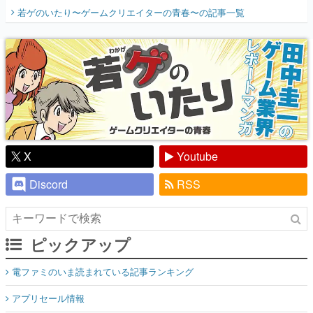
開く。業界の快男児・松山 洋に流れる血は
若ゲのいたり〜ゲームクリエイターの青春〜
の記事一覧
『少年ジャンプ』色だった【若ゲのいた
り】
X
Youtube
Discord
RSS
ピックアップ
電ファミのいま読まれている記事ランキング
アプリセール情報