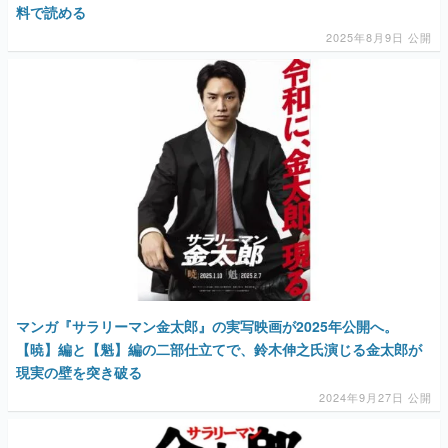
料で読める
マンガ
2025年8月9日 公開
女性向け
アプリレビュー
その他
電ファミニコゲーマーとは？
運営：株式会社マレ
マンガ『サラリーマン金太郎』の実写映画が2025年公開へ。
【暁】編と【魁】編の二部仕立てで、鈴木伸之氏演じる金太郎が
現実の壁を突き破る
2024年9月27日 公開