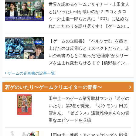
世界が認めるゲームデザイナー・上田文人
とはいったい何が凄いのか？ ヨコオタロ
ウ・外山圭一郎らと共に『ICO』に込めら
れたこだわりを語り尽くす！【ゲームの企
画書】
【ゲームの企画書】『ペルソナ3』を築き
上げたのは反骨心とリスペクトだった。赤
い企画書のもとに集った“愚連隊”がシリー
ズを生まれ変わらせるまで【橋野桂インタ
ビュー】
ゲームの企画書
の記事一覧
若ゲのいたり〜ゲームクリエイターの青春〜
田中圭一のゲーム業界取材マンガ『若ゲの
いたり』第2巻が発売。『ポケモン』田尻
智さん、『ゼビウス』遠藤雅伸さんらの貴
重なエピソードを収録
【田中圭一連載：アイマス/ガンダム 戦場