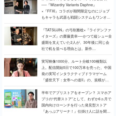
──『Wizardry Variants Daphne』
×『FFXI』コラボが期間限定なのにジョブ
もキャラも武器も戦闘システムもワンオフ
で作り込まれた理由を両ディレクターに聞
く
『TATSUJIN』の弓削雅稔×『ライデンファ
イターズ』の齋藤貴幸──かつて縦シュー全
盛期を支えていた2人が、30年後に同じ会
社で机を並べる理由とは。新作
『TATSUJIN EXTREME』で初タッグを組
んだレジェンド2人に訊く開発秘話
実写映像1000分、ルート分岐100種類以
上。配信開始5日で100万本を売った、中国
発の実写インタラクティブドラマゲーム
『盛世天下：女帝への道II』の、規模が違
うこだわりをプロデューサーに聞いた
半年でアプリストアをオープン？ スマホア
プリの“代替ストア”として、わずか6ヵ月で
国内向けローンチを行った発見型ストア
『あっぷアリーナ！』仕掛け人に話を聞い