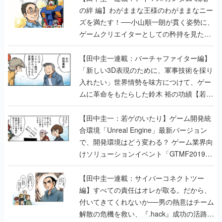
の絆 編】わがままな王様のわがままなニー
ズを満たす！──小山順一朗が貫く姿勢に、
ゲームクリエイターとしての矜持を見た
【若ゲのいたり最終回】
【田中圭一連載：バーチャファイター編】
「新しい3D表現のために、軍事技術を採り
入れたい」世界情勢を味方につけて、ゲー
ムに革命をもたらした鈴木 裕の功績【若ゲ
のいたり】
【田中圭一：若ゲのいたり】ゲーム開発統
合環境「Unreal Engine」最新バージョン
で、開発環境はどう変わる？ ゲーム業界向
けソリューションイベント「GTMF2019」
に行って、より理解を深めよう【PR】
【田中圭一連載：サイバーコネクトツー
編】すべての責任はオレが取る。だから、
付いてきてくれないか──男の熱意はチーム
解散の危機を救い、『.hack』成功の活路を