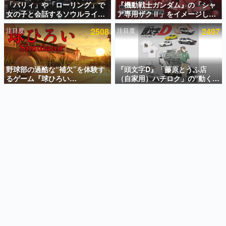
「パリィ」や「ローリング」で
『機動戦士ガンダム』の「シャ
女の子と会話するソウルライク
ア専用ザクⅡ」をイメージした
インタビュー
恋愛ゲーム『小早川さんはソウ
散水ホースリールが予約開始。
注目度
2508
注目度
2497
ルライク』無料公開。返事に失
本体にはシャアのパーソナルマ
連載・特集一覧
敗すると「YOU DIED」
ークやジオン公国軍のエンブレ
ム、型式番号などを配置
殿堂入り記事
SNS拡散数が数千以上！ ページビュー数万以上！ などな
野球部の過酷な“補欠”を体験す
『頭文字D』「藤原とうふ店
ど。多くの人々に読まれた、電ファミ渾身の“殿堂入り”記
るゲーム『球ひろい
（自家用）ハチロク」の“動くテ
事をまとめました。
Simulator』が「1件」のウィッ
ィッシュケース”が買えるポップ
シュリストをもとにチェコ語に
アップショップが開催へ。マン
ゲームの企画書
対応しSNSで話題に。『キング
ガの舞台である群馬の「イオン
名作ゲームクリエイターの方々に製作時のエピソードをお
聞きし、ヒットする企画（ゲーム）とは何か？を探ってい
ダム・カム』開発元やチェコの
モール高崎」にて、8月11日か
きます。
プロ野球選手から称賛の声
ら8月20日までの期間限定で開
催予定
赫本
この物語を解いてはいけない。『赫本』は、〈試験問題〉
の形をした短編ホラー小説集です。
新世代に訊く
これからのデジタルゲーム市場を担う若きクリエイター達
の姿を追い、彼らのルーツと情熱を探っていきます。
ゲーム世代の作家たち
ゲームに多大な影響を受けた作家さんに取材し、ゲームが