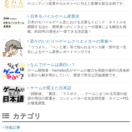
のコンテンツ産業やカルチャーに与えた影響を探る企画です。
日本モバイルゲーム産業史
日本のモバイルゲーム史における主要なトピック・タイトルを
網羅するほか、開発者へのインタビューや識者による解説を掲
載。約20年の歴史が一望できる決定版！
若ゲのいたり〜ゲームクリエイターの青春〜
『うつヌケ』『ペンと箸』等で知られるマンガ家・田中圭一先
生によるゲーム業界レポートマンガです。
なんでゲームは面白い？
ゲーム開発者・hamatsu氏がゲームの魅力を画面や操作の具体的
な形から解き明かしていく、硬派で骨太な評論連載です。
ゲームが変えた日本語
「経験値」「裏技」「ラスボス」… ゲームにまつわる言葉の起
源や用法の変遷を、コンピューター文化史研究家・タイニーP氏
が徹底調査。
カテゴリ
特集記事