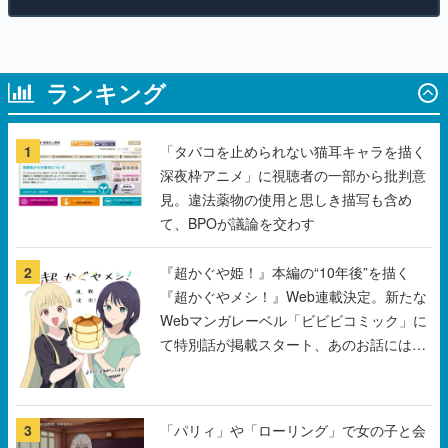
ランキング
1
「タバコを止められない猫耳キャラを描く
深夜枠アニメ」に視聴者の一部から批判意
見。違法薬物の使用と思しき描写も含め
て、BPOが議論を交わす
2
『超かぐや姫！』本編の“10年後”を描く
『超かぐやメシ！』Web連載決定。新たな
Webマンガレーベル「ビビビコミック」に
て特別話が掲載スタート、あのお話には…
まだ続きがある！
3
「パリィ」や「ローリング」で女の子と会