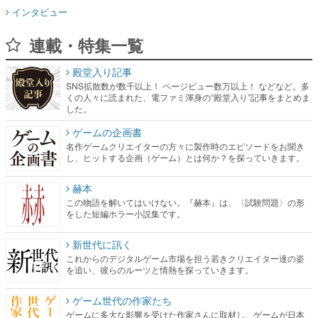
インタビュー
連載・特集一覧
殿堂入り記事
SNS拡散数が数千以上！ ページビュー数万以上！ などなど。多
くの人々に読まれた、電ファミ渾身の“殿堂入り”記事をまとめま
した。
ゲームの企画書
名作ゲームクリエイターの方々に製作時のエピソードをお聞き
し、ヒットする企画（ゲーム）とは何か？を探っていきます。
赫本
この物語を解いてはいけない。『赫本』は、〈試験問題〉の形
をした短編ホラー小説集です。
新世代に訊く
これからのデジタルゲーム市場を担う若きクリエイター達の姿
を追い、彼らのルーツと情熱を探っていきます。
ゲーム世代の作家たち
ゲームに多大な影響を受けた作家さんに取材し、ゲームが日本