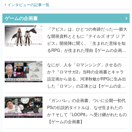
てみた
インタビュー
の記事一覧
ゲームの企画書
『アビス』は、ひとつの奇跡だった──膨大
な開発資料とともに『テイルズ オブ ジ ア
ビス』開発陣に聞く、「生まれた意味を知
るRPG」が生まれた理由【ゲームの企画
書】
なにが、人を「ロマンシング」させるの
か？『ロマサガ2』当時の企画書とキャラ
設定画から迫る、河津秋敏がRPGに生み出
した「ロマン」の正体とは【ゲームの企画
書】
『ガンパレ』の企画書、ついに公開━初代
PSの伝説的タイトルは、なぜ生まれたの
か？そして『LOOP8』へ受け継がれたもの
【ゲームの企画書】