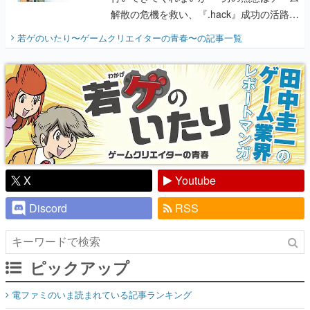
解散の危機を救い、『.hack』成功の活路を
開く。業界の快男児・松山 洋に流れる血は
若ゲのいたり〜ゲームクリエイターの青春〜
の記事一覧
『少年ジャンプ』色だった【若ゲのいた
り】
X
Youtube
Discord
RSS
ピックアップ
電ファミのいま読まれている記事ランキング