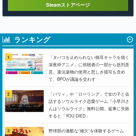
Steamストアページ
ランキング
1
「タバコを止められない猫耳キャラを描く
深夜枠アニメ」に視聴者の一部から批判意
見。違法薬物の使用と思しき描写も含め
て、BPOが議論を交わす
2
「パリィ」や「ローリング」で女の子と会
話するソウルライク恋愛ゲーム『小早川さ
んはソウルライク』無料公開。返事に失敗
すると「YOU DIED」
3
野球部の過酷な“補欠”を体験するゲーム