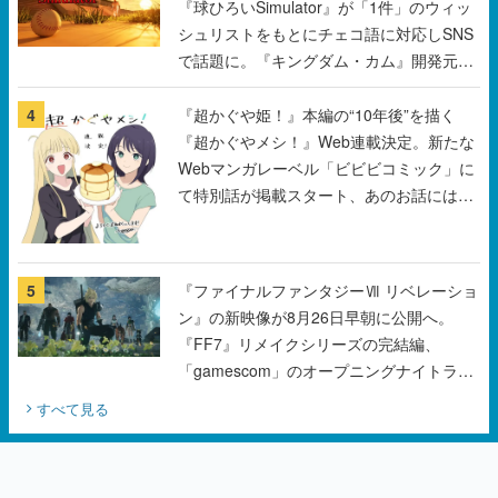
『球ひろいSimulator』が「1件」のウィッ
シュリストをもとにチェコ語に対応しSNS
で話題に。『キングダム・カム』開発元や
チェコのプロ野球選手から称賛の声
4
『超かぐや姫！』本編の“10年後”を描く
『超かぐやメシ！』Web連載決定。新たな
Webマンガレーベル「ビビビコミック」に
て特別話が掲載スタート、あのお話には…
まだ続きがある！
5
『ファイナルファンタジーⅦ リベレーショ
ン』の新映像が8月26日早朝に公開へ。
『FF7』リメイクシリーズの完結編、
「gamescom」のオープニングナイトライ
ブにてディレクターの浜口直樹氏が登壇す
すべて見る
る予定