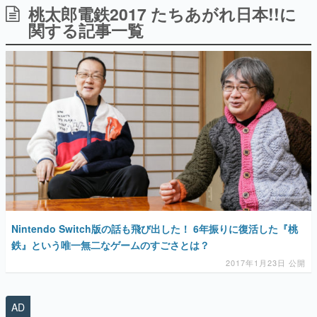
桃太郎電鉄2017 たちあがれ日本!!に
日本のコンテンツ産業やカルチャーに与えた影響を探る企
画です。
関する記事一覧
日本モバイルゲーム産業史
日本のモバイルゲーム史における主要なトピック・タイト
ルを網羅するほか、開発者へのインタビューや識者による
解説を掲載。約20年の歴史が一望できる決定版！
若ゲのいたり〜ゲームクリエイターの青春〜
『うつヌケ』『ペンと箸』等で知られるマンガ家・田中圭
一先生によるゲーム業界レポートマンガです。
なんでゲームは面白い？
ゲーム開発者・hamatsu氏がゲームの魅力を画面や操作の
具体的な形から解き明かしていく、硬派で骨太な評論連載
です。
ゲームが変えた日本語
「経験値」「裏技」「ラスボス」… ゲームにまつわる言葉
Nintendo Switch版の話も飛び出した！ 6年振りに復活した『桃
の起源や用法の変遷を、コンピューター文化史研究家・タ
鉄』という唯一無二なゲームのすごさとは？
イニーP氏が徹底調査。
2017年1月23日 公開
カテゴリ
AD
特集記事