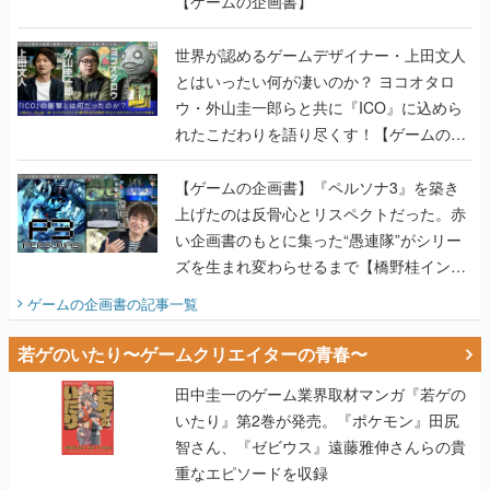
【ゲームの企画書】
世界が認めるゲームデザイナー・上田文人
とはいったい何が凄いのか？ ヨコオタロ
ウ・外山圭一郎らと共に『ICO』に込めら
れたこだわりを語り尽くす！【ゲームの企
画書】
【ゲームの企画書】『ペルソナ3』を築き
上げたのは反骨心とリスペクトだった。赤
い企画書のもとに集った“愚連隊”がシリー
ズを生まれ変わらせるまで【橋野桂インタ
ビュー】
ゲームの企画書
の記事一覧
若ゲのいたり〜ゲームクリエイターの青春〜
田中圭一のゲーム業界取材マンガ『若ゲの
いたり』第2巻が発売。『ポケモン』田尻
智さん、『ゼビウス』遠藤雅伸さんらの貴
重なエピソードを収録