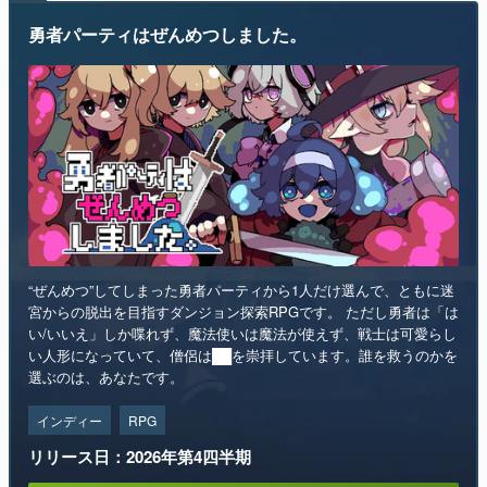
勇者パーティはぜんめつしました。
マンガ
女性向け
アプリレビュー
その他
電ファミニコゲーマーとは？
運営：株式会社マレ
“ぜんめつ”してしまった勇者パーティから1人だけ選んで、ともに迷
宮からの脱出を目指すダンジョン探索RPGです。 ただし勇者は「は
い/いいえ」しか喋れず、魔法使いは魔法が使えず、戦士は可愛らし
い人形になっていて、僧侶は██を崇拝しています。誰を救うのかを
選ぶのは、あなたです。
インディー
RPG
リリース日：2026年第4四半期