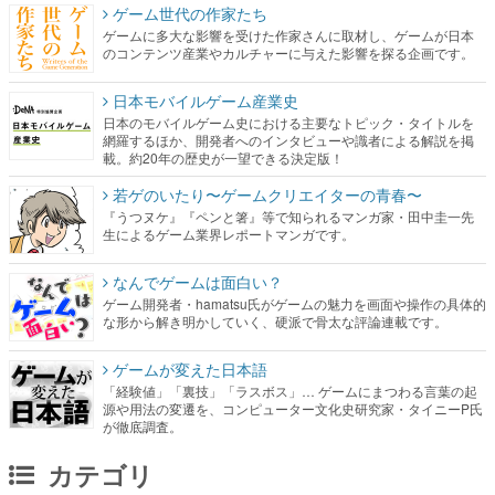
ゲーム世代の作家たち
ゲームに多大な影響を受けた作家さんに取材し、ゲームが日本
のコンテンツ産業やカルチャーに与えた影響を探る企画です。
日本モバイルゲーム産業史
日本のモバイルゲーム史における主要なトピック・タイトルを
網羅するほか、開発者へのインタビューや識者による解説を掲
載。約20年の歴史が一望できる決定版！
若ゲのいたり〜ゲームクリエイターの青春〜
『うつヌケ』『ペンと箸』等で知られるマンガ家・田中圭一先
生によるゲーム業界レポートマンガです。
なんでゲームは面白い？
ゲーム開発者・hamatsu氏がゲームの魅力を画面や操作の具体的
な形から解き明かしていく、硬派で骨太な評論連載です。
ゲームが変えた日本語
「経験値」「裏技」「ラスボス」… ゲームにまつわる言葉の起
源や用法の変遷を、コンピューター文化史研究家・タイニーP氏
が徹底調査。
カテゴリ