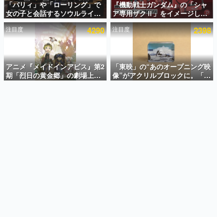
「パリィ」や「ローリング」で
『機動戦士ガンダム』の「シャ
女の子と会話するソウルライク
ア専用ザクⅡ」をイメージした
インタビュー
恋愛ゲーム『小早川さんはソウ
散水ホースリールが予約開始。
注目度
4290
注目度
2398
ルライク』無料公開。返事に失
本体にはシャアのパーソナルマ
連載・特集一覧
敗すると「YOU DIED」
ークやジオン公国軍のエンブレ
ム、型式番号などを配置
殿堂入り記事
SNS拡散数が数千以上！ ページビュー数万以上！ などな
アニメ『メイドインアビス』第2
「東映」の“あのオープニング映
ど。多くの人々に読まれた、電ファミ渾身の“殿堂入り”記
期「烈日の黄金郷」の劇場上映
像”がアクリルブロックに。「東
事をまとめました。
が決定！レグ役・伊瀬茉莉也さ
映ヒストリカル グッズコレクシ
んらが登壇する舞台挨拶も実施
ョン」が8月下旬より発売
ゲームの企画書
名作ゲームクリエイターの方々に製作時のエピソードをお
聞きし、ヒットする企画（ゲーム）とは何か？を探ってい
きます。
赫本
この物語を解いてはいけない。『赫本』は、〈試験問題〉
の形をした短編ホラー小説集です。
新世代に訊く
これからのデジタルゲーム市場を担う若きクリエイター達
の姿を追い、彼らのルーツと情熱を探っていきます。
ゲーム世代の作家たち
ゲームに多大な影響を受けた作家さんに取材し、ゲームが