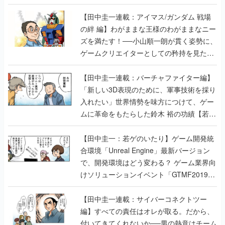
【田中圭一連載：アイマス/ガンダム 戦場
の絆 編】わがままな王様のわがままなニー
ズを満たす！──小山順一朗が貫く姿勢に、
ゲームクリエイターとしての矜持を見た
【若ゲのいたり最終回】
【田中圭一連載：バーチャファイター編】
「新しい3D表現のために、軍事技術を採り
入れたい」世界情勢を味方につけて、ゲー
ムに革命をもたらした鈴木 裕の功績【若ゲ
のいたり】
【田中圭一：若ゲのいたり】ゲーム開発統
合環境「Unreal Engine」最新バージョン
で、開発環境はどう変わる？ ゲーム業界向
けソリューションイベント「GTMF2019」
に行って、より理解を深めよう【PR】
【田中圭一連載：サイバーコネクトツー
編】すべての責任はオレが取る。だから、
付いてきてくれないか──男の熱意はチーム