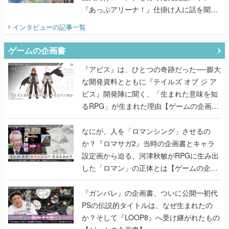
『あっぷアリーナ！』仕掛け人に話を聞い
てみた
インタビュー
の記事一覧
ゲームの企画書
『アビス』は、ひとつの奇跡だった──膨大
な開発資料とともに『テイルズ オブ ジ ア
ビス』開発陣に聞く、「生まれた意味を知
るRPG」が生まれた理由【ゲームの企画
書】
なにが、人を「ロマンシング」させるの
か？『ロマサガ2』当時の企画書とキャラ
設定画から迫る、河津秋敏がRPGに生み出
した「ロマン」の正体とは【ゲームの企画
書】
『ガンパレ』の企画書、ついに公開━初代
PSの伝説的タイトルは、なぜ生まれたの
か？そして『LOOP8』へ受け継がれたもの