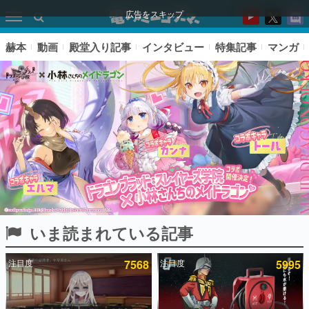
広告をスキップ
赫本
動画
殿堂入り記事
インタビュー
特集記事
マンガ
いま読まれている記事
ピックアップ
注目度
7568
注目度
5995
電ファミのいま読まれている記事ランキング
アプリセール情報