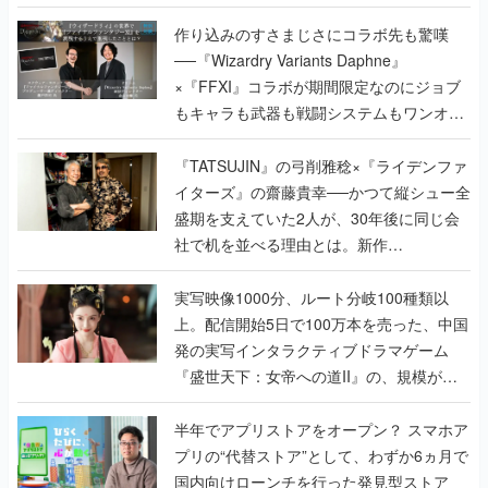
作り込みのすさまじさにコラボ先も驚嘆
──『Wizardry Variants Daphne』
×『FFXI』コラボが期間限定なのにジョブ
もキャラも武器も戦闘システムもワンオフ
で作り込まれた理由を両ディレクターに聞
く
『TATSUJIN』の弓削雅稔×『ライデンファ
イターズ』の齋藤貴幸──かつて縦シュー全
盛期を支えていた2人が、30年後に同じ会
社で机を並べる理由とは。新作
『TATSUJIN EXTREME』で初タッグを組
んだレジェンド2人に訊く開発秘話
実写映像1000分、ルート分岐100種類以
上。配信開始5日で100万本を売った、中国
発の実写インタラクティブドラマゲーム
『盛世天下：女帝への道II』の、規模が違
うこだわりをプロデューサーに聞いた
半年でアプリストアをオープン？ スマホア
プリの“代替ストア”として、わずか6ヵ月で
国内向けローンチを行った発見型ストア