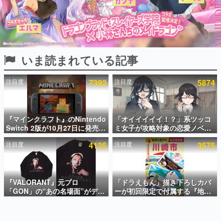
インタビュー
連載・特集一覧
殿堂入り記事
いま読まれている記事
SNS拡散数が数千以上！ ページビュー数万以上！ などな
ど。多くの人々に読まれた、電ファミ渾身の“殿堂入り”記
事をまとめました。
注目度
7392
注目度
5874
ゲームの企画書
名作ゲームクリエイターの方々に製作時のエピソードをお
聞きし、ヒットする企画（ゲーム）とは何か？を探ってい
『マインクラフト』のNintendo
「オイイイイイ！？」系ツッコ
きます。
Switch 2版が10月27日に発売決
ミ女子が攻略対象の恋愛ノベル
赫本
定。描画設定はデフォルトで
ゲーム『美術部カノジョ』
この物語を解いてはいけない。『赫本』は、〈試験問題〉
注目度
4125
注目度
3575
「バイブラントビジュアルズ」
Steamストアページが公開。
の形をした短編ホラー小説集です。
となり、より豊かなグラフィッ
「お前らーそろそろ自重しろ
ク表現に
ー？＾＾」暗黒微笑の夢女子
や、萌え声不思議ちゃん女子と
新世代に訊く
青春を謳歌
『VALORANT』元プロ
「ドラえもん」描き下ろしカバ
これからのデジタルゲーム市場を担う若きクリエイター達
の姿を追い、彼らのルーツと情熱を探っていきます。
「GON」の“あの名場面”がデザ
ーが初回限定で付属する『地球
インされた新作グッズが本日8月
の歩き方 川崎市』が8月6日に発
5日より期間限定で発売。Tシャ
売。全400ページの大ボリュー
ゲーム世代の作家たち
ツやコインケース、アクキーな
ム
ゲームに多大な影響を受けた作家さんに取材し、ゲームが