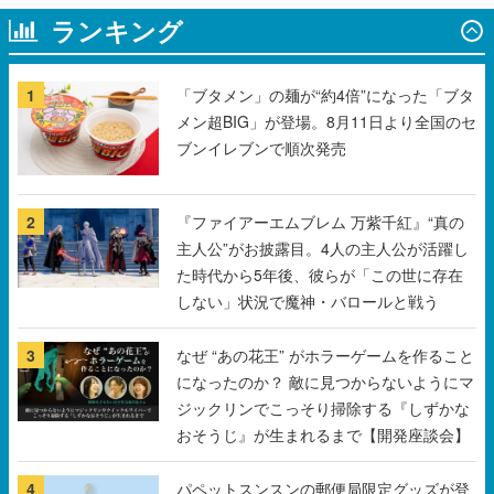
1
「ブタメン」の麺が“約4倍”になった「ブタ
メン超BIG」が登場。8月11日より全国のセ
ブンイレブンで順次発売
2
『ファイアーエムブレム 万紫千紅』“真の
主人公”がお披露目。4人の主人公が活躍し
た時代から5年後、彼らが「この世に存在
しない」状況で魔神・バロールと戦う
3
なぜ “あの花王” がホラーゲームを作ること
になったのか？ 敵に見つからないようにマ
ジックリンでこっそり掃除する『しずかな
おそうじ』が生まれるまで【開発座談会】
4
パペットスンスンの郵便局限定グッズが登
場。お手紙を持ったスンスンのマスコット
や、スンスンがプリントされたレターセッ
トなどがラインナップ