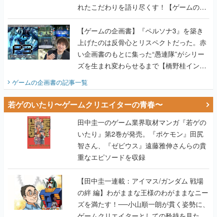
上げたのは反骨心とリスペクトだった。赤
い企画書のもとに集った“愚連隊”がシリー
ズを生まれ変わらせるまで【橋野桂インタ
ビュー】
ゲームの企画書
の記事一覧
若ゲのいたり〜ゲームクリエイターの青春〜
田中圭一のゲーム業界取材マンガ『若ゲの
いたり』第2巻が発売。『ポケモン』田尻
智さん、『ゼビウス』遠藤雅伸さんらの貴
重なエピソードを収録
【田中圭一連載：アイマス/ガンダム 戦場
の絆 編】わがままな王様のわがままなニー
ズを満たす！──小山順一朗が貫く姿勢に、
ゲームクリエイターとしての矜持を見た
【若ゲのいたり最終回】
【田中圭一連載：バーチャファイター編】
「新しい3D表現のために、軍事技術を採り