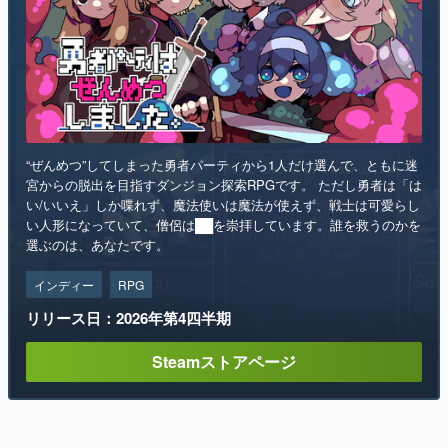
“ぜんめつ”してしまった勇者パーティから1人だけ選んで、ともに迷
宮からの脱出を目指すダンジョン探索RPGです。 ただし勇者は「は
い/いいえ」しか喋れず、魔法使いは魔法が使えず、戦士は可愛らし
い人形になっていて、僧侶は██を崇拝しています。誰を救うのかを
選ぶのは、あなたです。
インディー
RPG
リリース日：2026年第4四半期
Steamストアページ
ランキング