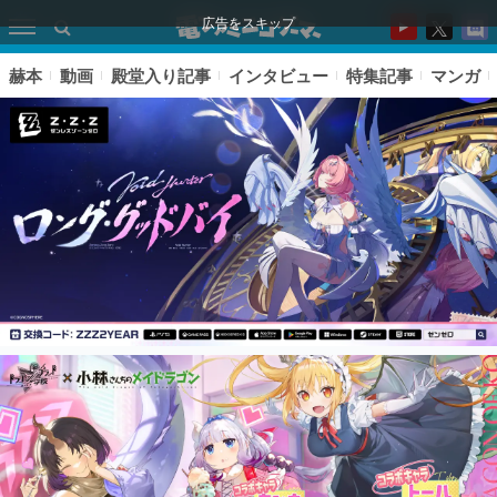
広告をスキップ
赫本
動画
殿堂入り記事
インタビュー
特集記事
マンガ
ピックアップ
電ファミのいま読まれている記事ランキング
アプリセール情報