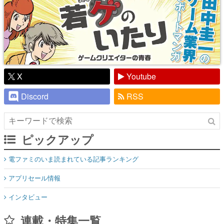
X
Youtube
Discord
RSS
ピックアップ
電ファミのいま読まれている記事ランキング
アプリセール情報
インタビュー
連載・特集一覧
殿堂入り記事
SNS拡散数が数千以上！ ページビュー数万以上！ などなど。多
くの人々に読まれた、電ファミ渾身の“殿堂入り”記事をまとめま