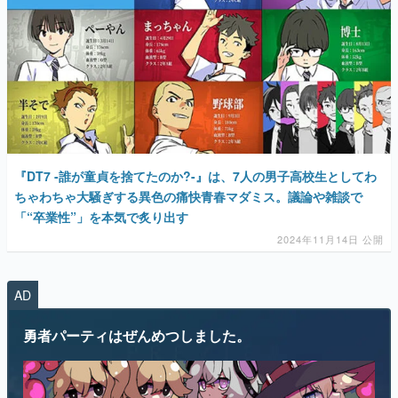
マンガ
女性向け
アプリレビュー
『DT7 -誰が童貞を捨てたのか?-』は、7人の男子高校生としてわ
ちゃわちゃ大騒ぎする異色の​​痛快青春マダミス。議論や雑談で
その他
「“卒業性”」を本気で炙り出す
2024年11月14日 公開
電ファミニコゲーマーとは？
運営：株式会社マレ
AD
勇者パーティはぜんめつしました。