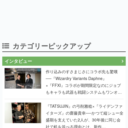
カテゴリーピックアップ
インタビュー
作り込みのすさまじさにコラボ先も驚嘆
──『Wizardry Variants Daphne』
×『FFXI』コラボが期間限定なのにジョブ
もキャラも武器も戦闘システムもワンオフ
で作り込まれた理由を両ディレクターに聞
く
『TATSUJIN』の弓削雅稔×『ライデンファ
イターズ』の齋藤貴幸──かつて縦シュー全
盛期を支えていた2人が、30年後に同じ会
社で机を並べる理由とは。新作
『TATSUJIN EXTREME』で初タッグを組
んだレジェンド2人に訊く開発秘話
実写映像1000分、ルート分岐100種類以
上。配信開始5日で100万本を売った、中国