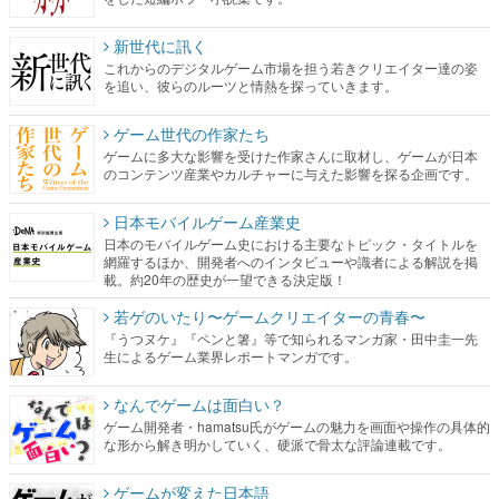
新世代に訊く
これからのデジタルゲーム市場を担う若きクリエイター達の姿
を追い、彼らのルーツと情熱を探っていきます。
ゲーム世代の作家たち
ゲームに多大な影響を受けた作家さんに取材し、ゲームが日本
のコンテンツ産業やカルチャーに与えた影響を探る企画です。
日本モバイルゲーム産業史
日本のモバイルゲーム史における主要なトピック・タイトルを
網羅するほか、開発者へのインタビューや識者による解説を掲
載。約20年の歴史が一望できる決定版！
若ゲのいたり〜ゲームクリエイターの青春〜
『うつヌケ』『ペンと箸』等で知られるマンガ家・田中圭一先
生によるゲーム業界レポートマンガです。
なんでゲームは面白い？
ゲーム開発者・hamatsu氏がゲームの魅力を画面や操作の具体的
な形から解き明かしていく、硬派で骨太な評論連載です。
ゲームが変えた日本語