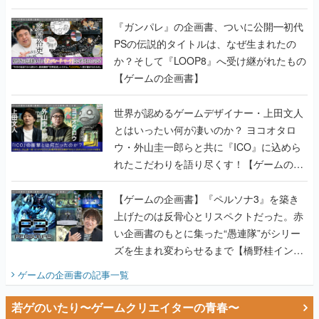
書】
『ガンパレ』の企画書、ついに公開━初代
PSの伝説的タイトルは、なぜ生まれたの
か？そして『LOOP8』へ受け継がれたもの
【ゲームの企画書】
世界が認めるゲームデザイナー・上田文人
とはいったい何が凄いのか？ ヨコオタロ
ウ・外山圭一郎らと共に『ICO』に込めら
れたこだわりを語り尽くす！【ゲームの企
画書】
【ゲームの企画書】『ペルソナ3』を築き
上げたのは反骨心とリスペクトだった。赤
い企画書のもとに集った“愚連隊”がシリー
ズを生まれ変わらせるまで【橋野桂インタ
ビュー】
ゲームの企画書
の記事一覧
若ゲのいたり〜ゲームクリエイターの青春〜