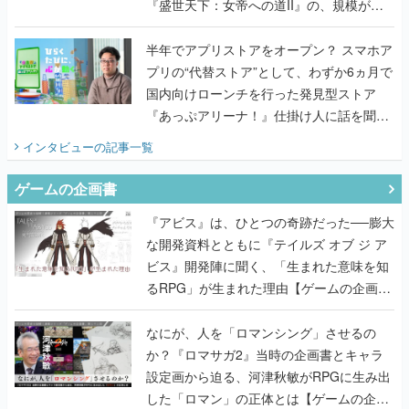
『盛世天下：女帝への道II』の、規模が違
うこだわりをプロデューサーに聞いた
半年でアプリストアをオープン？ スマホア
プリの“代替ストア”として、わずか6ヵ月で
国内向けローンチを行った発見型ストア
『あっぷアリーナ！』仕掛け人に話を聞い
てみた
インタビュー
の記事一覧
ゲームの企画書
『アビス』は、ひとつの奇跡だった──膨大
な開発資料とともに『テイルズ オブ ジ ア
ビス』開発陣に聞く、「生まれた意味を知
るRPG」が生まれた理由【ゲームの企画
書】
なにが、人を「ロマンシング」させるの
か？『ロマサガ2』当時の企画書とキャラ
設定画から迫る、河津秋敏がRPGに生み出
した「ロマン」の正体とは【ゲームの企画