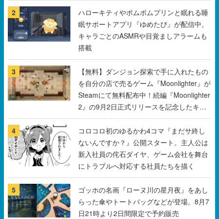
2
ハローキティやポムポムプリンと眠れる睡
眠サポートアプリ『ゆめたび』が配信中。
キャラごとのASMRや目覚ましアラームも
搭載
3
【無料】ダンジョン探索で手に入れたもの
を自分の店で売るゲーム『Moonlighter』が
Steamにて無料配布中！続編『Moonlighter
2』の9月2日正式リリースを記念したキャ
ンペーン
4
コロコロ初のゆるかわ4コマ『まだサ終し
ないんですか？』公開スタート。主人公は
新入社員の侘石ダイヤ、ゲーム会社を舞台
にトラブルへ対応する社員たちを描く
5
ゴッホの名画『ローヌ川の星月夜』をあし
らった傘やトートバッグなどが登場。8月7
日21時より2日間限定で予約販売