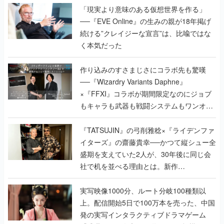
「現実より意味のある仮想世界を作る」
──『EVE Online』の生みの親が18年掲げ
続ける”クレイジーな宣言”は、比喩ではな
く本気だった
作り込みのすさまじさにコラボ先も驚嘆
──『Wizardry Variants Daphne』
×『FFXI』コラボが期間限定なのにジョブ
もキャラも武器も戦闘システムもワンオフ
で作り込まれた理由を両ディレクターに聞
く
『TATSUJIN』の弓削雅稔×『ライデンファ
イターズ』の齋藤貴幸──かつて縦シュー全
盛期を支えていた2人が、30年後に同じ会
社で机を並べる理由とは。新作
『TATSUJIN EXTREME』で初タッグを組
んだレジェンド2人に訊く開発秘話
実写映像1000分、ルート分岐100種類以
上。配信開始5日で100万本を売った、中国
発の実写インタラクティブドラマゲーム