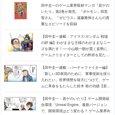
田中圭一のゲーム業界取材マンガ『若ゲの
いたり』第2巻が発売。『ポケモン』田尻
智さん、『ゼビウス』遠藤雅伸さんらの貴
重なエピソードを収録
【田中圭一連載：アイマス/ガンダム 戦場
の絆 編】わがままな王様のわがままなニー
ズを満たす！──小山順一朗が貫く姿勢に、
ゲームクリエイターとしての矜持を見た
【若ゲのいたり最終回】
【田中圭一連載：バーチャファイター編】
「新しい3D表現のために、軍事技術を採り
入れたい」世界情勢を味方につけて、ゲー
ムに革命をもたらした鈴木 裕の功績【若ゲ
のいたり】
【田中圭一：若ゲのいたり】ゲーム開発統
合環境「Unreal Engine」最新バージョン
で、開発環境はどう変わる？ ゲーム業界向