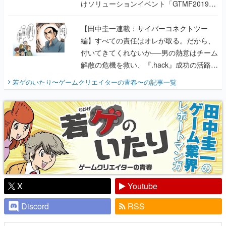
けソリューションイベント「GTMF2019」
に行って、より理解を深めよう【PR】
【田中圭一連載：サイバーコネクトツー
編】すべての責任はオレが取る。だから、
付いてきてくれないか──男の熱意はチーム
解散の危機を救い、『.hack』成功の活路を
開く。業界の快男児・松山 洋に流れる血は
若ゲのいたり〜ゲームクリエイターの青春〜
の記事一覧
『少年ジャンプ』色だった【若ゲのいた
り】
X
Youtube
Discord
RSS