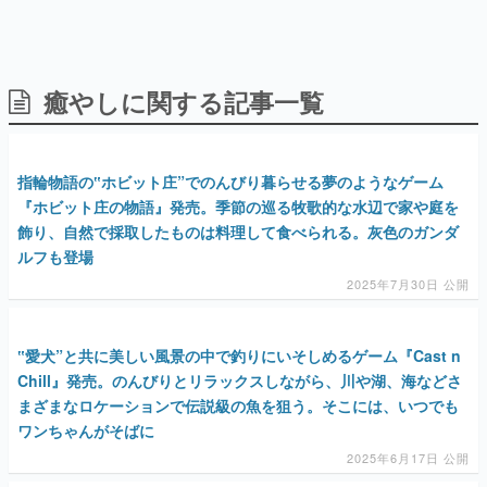
日本のコンテンツ産業やカルチャーに与えた影響を探る企
画です。
日本モバイルゲーム産業史
日本のモバイルゲーム史における主要なトピック・タイト
癒やしに関する記事一覧
ルを網羅するほか、開発者へのインタビューや識者による
解説を掲載。約20年の歴史が一望できる決定版！
若ゲのいたり〜ゲームクリエイターの青春〜
『うつヌケ』『ペンと箸』等で知られるマンガ家・田中圭
指輪物語の‟ホビット庄”でのんびり暮らせる夢のようなゲーム
一先生によるゲーム業界レポートマンガです。
『ホビット庄の物語』発売。季節の巡る牧歌的な水辺で家や庭を
飾り、自然で採取したものは料理して食べられる。灰色のガンダ
なんでゲームは面白い？
ルフも登場
ゲーム開発者・hamatsu氏がゲームの魅力を画面や操作の
具体的な形から解き明かしていく、硬派で骨太な評論連載
2025年7月30日 公開
です。
ゲームが変えた日本語
「経験値」「裏技」「ラスボス」… ゲームにまつわる言葉
‟愛犬”と共に美しい風景の中で釣りにいそしめるゲーム『Cast n
の起源や用法の変遷を、コンピューター文化史研究家・タ
Chill』発売。のんびりとリラックスしながら、川や湖、海などさ
イニーP氏が徹底調査。
まざまなロケーションで伝説級の魚を狙う。そこには、いつでも
カテゴリ
ワンちゃんがそばに
2025年6月17日 公開
特集記事