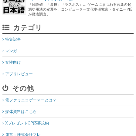
「経験値」「裏技」「ラスボス」… ゲームにまつわる言葉の起
源や用法の変遷を、コンピューター文化史研究家・タイニーP氏
が徹底調査。
カテゴリ
特集記事
マンガ
女性向け
アプリレビュー
その他
電ファミニコゲーマーとは？
媒体資料はこちら
XプレゼントCP応募規約
運営：株式会社マレ