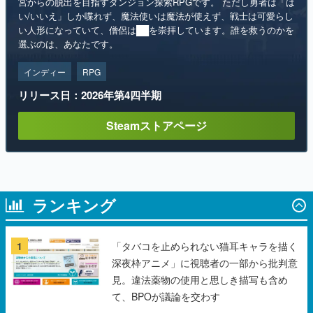
宮からの脱出を目指すダンジョン探索RPGです。 ただし勇者は「は
い/いいえ」しか喋れず、魔法使いは魔法が使えず、戦士は可愛らし
い人形になっていて、僧侶は██を崇拝しています。誰を救うのかを
選ぶのは、あなたです。
インディー
RPG
リリース日：2026年第4四半期
Steamストアページ
ランキング
1
「タバコを止められない猫耳キャラを描く
深夜枠アニメ」に視聴者の一部から批判意
見。違法薬物の使用と思しき描写も含め
て、BPOが議論を交わす