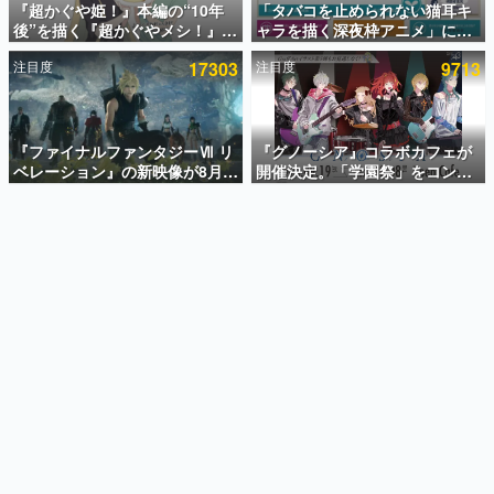
『超かぐや姫！』本編の“10年
「タバコを止められない猫耳キ
後”を描く『超かぐやメシ！』
ャラを描く深夜枠アニメ」に視
インタビュー
Web連載決定。新たなWebマン
聴者の一部から批判意見。違法
注目度
17303
注目度
9713
ガレーベル「ビビビコミック」
薬物の使用と思しき描写も含め
連載・特集一覧
にて特別話が掲載スタート、あ
て、BPOが議論を交わす
のお話には…まだ続きがある！
殿堂入り記事
SNS拡散数が数千以上！ ページビュー数万以上！ などな
『ファイナルファンタジーⅦ リ
『グノーシア』コラボカフェが
ど。多くの人々に読まれた、電ファミ渾身の“殿堂入り”記
ベレーション』の新映像が8月
開催決定。「学園祭」をコンセ
事をまとめました。
26日早朝に公開へ。『FF7』リ
プトに、模擬店やセツやSQ、ラ
メイクシリーズの完結編、
キオたちが学祭バンドを楽しむ
ゲームの企画書
「gamescom」のオープニング
様子を切り取った新グッズが展
名作ゲームクリエイターの方々に製作時のエピソードをお
聞きし、ヒットする企画（ゲーム）とは何か？を探ってい
ナイトライブにてディレクター
開
きます。
の浜口直樹氏が登壇する予定
赫本
この物語を解いてはいけない。『赫本』は、〈試験問題〉
の形をした短編ホラー小説集です。
新世代に訊く
これからのデジタルゲーム市場を担う若きクリエイター達
の姿を追い、彼らのルーツと情熱を探っていきます。
ゲーム世代の作家たち
ゲームに多大な影響を受けた作家さんに取材し、ゲームが