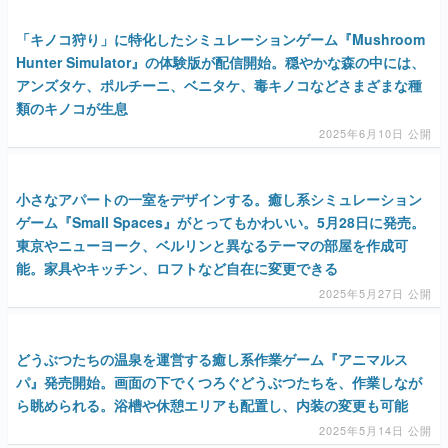
マンガ
「キノコ狩り」に特化したシミュレーションゲーム『Mushroom
Hunter Simulator』の体験版が配信開始。穏やかな森の中には、
女性向け
アンズタケ、ポルチーニ、ベニタケ、毒キノコなどさまざまな種
類のキノコが生息
アプリレビュー
2025年6月10日 公開
その他
小さなアパートの一室をデザインする。癒し系シミュレーション
電ファミニコゲーマーとは？
ゲーム『Small Spaces』がとってもかわいい。5月28日に発売。
運営：株式会社マレ
東京やニューヨーク、ベルリンと異なるテーマの部屋を作成可
能。家具やキッチン、ロフトなど自在に変更できる
2025年5月27日 公開
どうぶつたちの温泉を運営する癒し系作業ゲーム『アニマルス
パ』発売開始。画面の下でくつろぐどうぶつたちを、作業しなが
ら眺められる。浴槽や休憩エリアも配置し、内装の変更も可能
2025年5月14日 公開