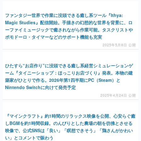
ファンタジー世界で作業に没頭できる癒し系ツール『Ithya:
Magic Studies』配信開始。手描きの幻想的な世界を背景に、ロ
ーファイミュージックで癒されながら作業可能。タスクリストや
ポモドーロ・タイマーなどのサポート機能も充実
2025年5月8日 公開
ひたすら“お店作り”に没頭できる癒し系経営シミュレーションゲ
ーム『タイニーショップ：ほっこりお店づくり』発表。本物の建
築家がひとりで作る。2026年第1四半期にPC（Steam）と
Nintendo Switchに向けて発売予定
2025年4月24日 公開
『マインクラフト』約1時間のリラックス映像を公開、心安らぐ癒
しBGMを約1時間収録。のんびりとした農場の朝を彷彿とさせる
映像で、公式SNSは「良い」「瞑想できそう」「鶏さんがかわい
い」とコメントで賑わう