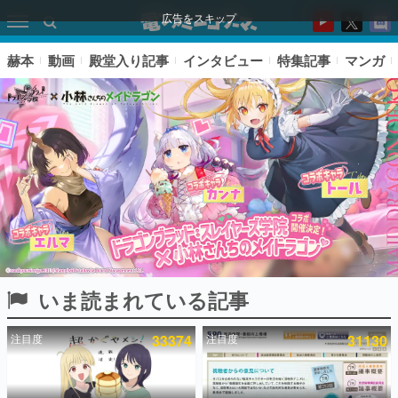
広告をスキップ
赫本
動画
殿堂入り記事
インタビュー
特集記事
マンガ
いま読まれている記事
ピックアップ
注目度
33374
注目度
31130
電ファミのいま読まれている記事ランキング
アプリセール情報