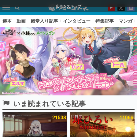
広告をスキップ
赫本
動画
殿堂入り記事
インタビュー
特集記事
マンガ
いま読まれている記事
ピックアップ
注目度
21538
注目度
11066
電ファミのいま読まれている記事ランキング
アプリセール情報