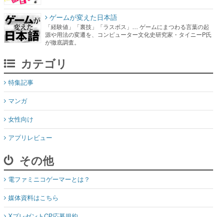
ゲームが変えた日本語
「経験値」「裏技」「ラスボス」… ゲームにまつわる言葉の起
源や用法の変遷を、コンピューター文化史研究家・タイニーP氏
が徹底調査。
カテゴリ
特集記事
マンガ
女性向け
アプリレビュー
その他
電ファミニコゲーマーとは？
媒体資料はこちら
XプレゼントCP応募規約