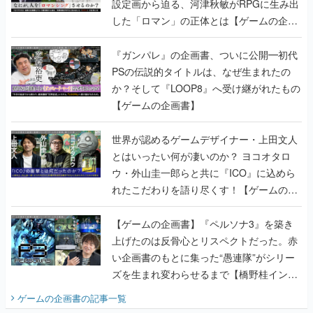
設定画から迫る、河津秋敏がRPGに生み出
した「ロマン」の正体とは【ゲームの企画
書】
『ガンパレ』の企画書、ついに公開━初代
PSの伝説的タイトルは、なぜ生まれたの
か？そして『LOOP8』へ受け継がれたもの
【ゲームの企画書】
世界が認めるゲームデザイナー・上田文人
とはいったい何が凄いのか？ ヨコオタロ
ウ・外山圭一郎らと共に『ICO』に込めら
れたこだわりを語り尽くす！【ゲームの企
画書】
【ゲームの企画書】『ペルソナ3』を築き
上げたのは反骨心とリスペクトだった。赤
い企画書のもとに集った“愚連隊”がシリー
ズを生まれ変わらせるまで【橋野桂インタ
ビュー】
ゲームの企画書
の記事一覧