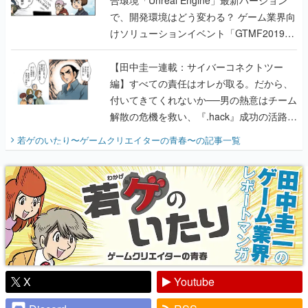
で、開発環境はどう変わる？ ゲーム業界向
けソリューションイベント「GTMF2019」
に行って、より理解を深めよう【PR】
【田中圭一連載：サイバーコネクトツー
編】すべての責任はオレが取る。だから、
付いてきてくれないか──男の熱意はチーム
解散の危機を救い、『.hack』成功の活路を
開く。業界の快男児・松山 洋に流れる血は
若ゲのいたり〜ゲームクリエイターの青春〜
の記事一覧
『少年ジャンプ』色だった【若ゲのいた
り】
X
Youtube