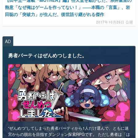
【田中圭一連載『MOTHER』編】任天堂を動かした、糸井重里の
熱意「なぜ俺はゲームを作ってない！」――本職の「言葉」、岩
田聡の「突破力」が生んだ、後世語り継がれる傑作
2017年10月26日 公開
AD
勇者パーティはぜんめつしました。
“ぜんめつ”してしまった勇者パーティから1人だけ選んで、ともに迷
宮からの脱出を目指すダンジョン探索RPGです。 ただし勇者は「は