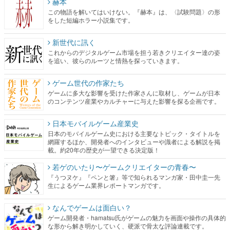
赫本
この物語を解いてはいけない。『赫本』は、〈試験問題〉の形
をした短編ホラー小説集です。
新世代に訊く
これからのデジタルゲーム市場を担う若きクリエイター達の姿
を追い、彼らのルーツと情熱を探っていきます。
ゲーム世代の作家たち
ゲームに多大な影響を受けた作家さんに取材し、ゲームが日本
のコンテンツ産業やカルチャーに与えた影響を探る企画です。
日本モバイルゲーム産業史
日本のモバイルゲーム史における主要なトピック・タイトルを
網羅するほか、開発者へのインタビューや識者による解説を掲
載。約20年の歴史が一望できる決定版！
若ゲのいたり〜ゲームクリエイターの青春〜
『うつヌケ』『ペンと箸』等で知られるマンガ家・田中圭一先
生によるゲーム業界レポートマンガです。
なんでゲームは面白い？
ゲーム開発者・hamatsu氏がゲームの魅力を画面や操作の具体的
な形から解き明かしていく、硬派で骨太な評論連載です。