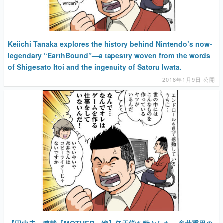
Keiichi Tanaka explores the history behind Nintendo’s now-
legendary “EarthBound”—a tapestry woven from the words
of Shigesato Itoi and the ingenuity of Satoru Iwata.
2018年1月9日 公開