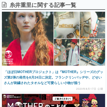
糸井重里に関する記事一覧
日本のコンテンツ産業やカルチャーに与えた影響を探る企
画です。
日本モバイルゲーム産業史
日本のモバイルゲーム史における主要なトピック・タイト
ルを網羅するほか、開発者へのインタビューや識者による
解説を掲載。約20年の歴史が一望できる決定版！
若ゲのいたり〜ゲームクリエイターの青春〜
『うつヌケ』『ペンと箸』等で知られるマンガ家・田中圭
一先生によるゲーム業界レポートマンガです。
なんでゲームは面白い？
ゲーム開発者・hamatsu氏がゲームの魅力を画面や操作の
具体的な形から解き明かしていく、硬派で骨太な評論連載
です。
「ほぼ日MOTHERプロジェクト」は『MOTHER』シリーズのグッ
ゲームが変えた日本語
ズ第2弾の発売を8月24日に決定。フランクリンバッヂや、どせい
「経験値」「裏技」「ラスボス」… ゲームにまつわる言葉
の起源や用法の変遷を、コンピューター文化史研究家・タ
さんが刺繍されたタオルなど可愛らしい小物が揃う
イニーP氏が徹底調査。
2020年8月17日 公開
カテゴリ
特集記事