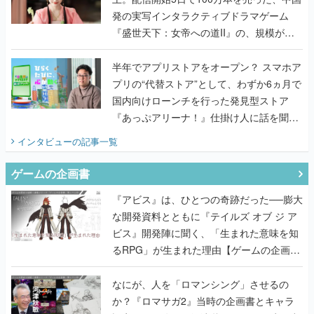
発の実写インタラクティブドラマゲーム
『盛世天下：女帝への道II』の、規模が違
うこだわりをプロデューサーに聞いた
半年でアプリストアをオープン？ スマホア
プリの“代替ストア”として、わずか6ヵ月で
国内向けローンチを行った発見型ストア
『あっぷアリーナ！』仕掛け人に話を聞い
てみた
インタビュー
の記事一覧
ゲームの企画書
『アビス』は、ひとつの奇跡だった──膨大
な開発資料とともに『テイルズ オブ ジ ア
ビス』開発陣に聞く、「生まれた意味を知
るRPG」が生まれた理由【ゲームの企画
書】
なにが、人を「ロマンシング」させるの
か？『ロマサガ2』当時の企画書とキャラ