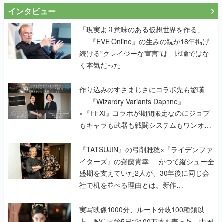
インタビュー
「現実より意味のある仮想世界を作る」
──『EVE Online』の生みの親が18年掲げ
続ける”クレイジーな宣言”は、比喩ではな
く本気だった
作り込みのすさまじさにコラボ先も驚嘆
──『Wizardry Variants Daphne』
×『FFXI』コラボが期間限定なのにジョブ
もキャラも武器も戦闘システムもワンオフ
で作り込まれた理由を両ディレクターに聞
く
『TATSUJIN』の弓削雅稔×『ライデンファ
イターズ』の齋藤貴幸──かつて縦シュー全
盛期を支えていた2人が、30年後に同じ会
社で机を並べる理由とは。新作
『TATSUJIN EXTREME』で初タッグを組
んだレジェンド2人に訊く開発秘話
実写映像1000分、ルート分岐100種類以
上。配信開始5日で100万本を売った、中国