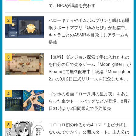
て、BPOが議論を交わす
2
ハローキティやポムポムプリンと眠れる睡
眠サポートアプリ『ゆめたび』が配信中。
キャラごとのASMRや目覚ましアラームも
搭載
3
【無料】ダンジョン探索で手に入れたもの
を自分の店で売るゲーム『Moonlighter』が
Steamにて無料配布中！続編『Moonlighter
2』の9月2日正式リリースを記念したキャ
ンペーン
4
ゴッホの名画『ローヌ川の星月夜』をあし
らった傘やトートバッグなどが登場。8月7
日21時より2日間限定で予約販売
5
コロコロ初のゆるかわ4コマ『まだサ終し
ないんですか？』公開スタート。主人公は