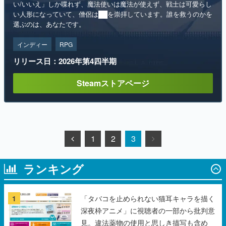
い/いいえ」しか喋れず、魔法使いは魔法が使えず、戦士は可愛らし
い人形になっていて、僧侶は██を崇拝しています。誰を救うのかを
選ぶのは、あなたです。
インディー
RPG
リリース日：2026年第4四半期
Steamストアページ
1
2
3
ランキング
1
「タバコを止められない猫耳キャラを描く
深夜枠アニメ」に視聴者の一部から批判意
見。違法薬物の使用と思しき描写も含め