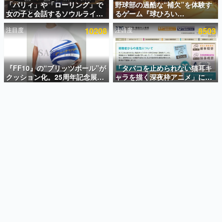
「パリィ」や「ローリング」で
野球部の過酷な“補欠”を体験す
女の子と会話するソウルライク
るゲーム『球ひろい
インタビュー
恋愛ゲーム『小早川さんはソウ
Simulator』が「1件」のウィッ
注目度
10208
注目度
8503
ルライク』無料公開。返事に失
シュリストをもとにチェコ語に
連載・特集一覧
敗すると「YOU DIED」
対応しSNSで話題に。『キング
ダム・カム』開発元やチェコの
殿堂入り記事
プロ野球選手から称賛の声
SNS拡散数が数千以上！ ページビュー数万以上！ などな
『FF10』の“ブリッツボール”が
「タバコを止められない猫耳キ
ど。多くの人々に読まれた、電ファミ渾身の“殿堂入り”記
クッション化。25周年記念展
ャラを描く深夜枠アニメ」に視
事をまとめました。
「FINAL FANTASY X
聴者の一部から批判意見。違法
MUSEUM-幻光の記憶-」のグッ
薬物の使用と思しき描写も含め
ゲームの企画書
ズ情報が一部公開
て、BPOが議論を交わす
名作ゲームクリエイターの方々に製作時のエピソードをお
聞きし、ヒットする企画（ゲーム）とは何か？を探ってい
きます。
赫本
この物語を解いてはいけない。『赫本』は、〈試験問題〉
の形をした短編ホラー小説集です。
新世代に訊く
これからのデジタルゲーム市場を担う若きクリエイター達
の姿を追い、彼らのルーツと情熱を探っていきます。
ゲーム世代の作家たち
ゲームに多大な影響を受けた作家さんに取材し、ゲームが