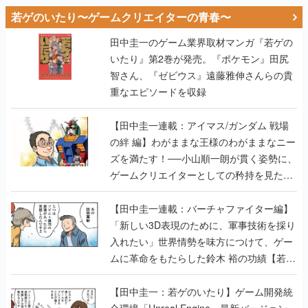
若ゲのいたり〜ゲームクリエイターの青春〜
田中圭一のゲーム業界取材マンガ『若ゲの
いたり』第2巻が発売。『ポケモン』田尻
智さん、『ゼビウス』遠藤雅伸さんらの貴
重なエピソードを収録
【田中圭一連載：アイマス/ガンダム 戦場
の絆 編】わがままな王様のわがままなニー
ズを満たす！──小山順一朗が貫く姿勢に、
ゲームクリエイターとしての矜持を見た
【若ゲのいたり最終回】
【田中圭一連載：バーチャファイター編】
「新しい3D表現のために、軍事技術を採り
入れたい」世界情勢を味方につけて、ゲー
ムに革命をもたらした鈴木 裕の功績【若ゲ
のいたり】
【田中圭一：若ゲのいたり】ゲーム開発統
合環境「Unreal Engine」最新バージョン