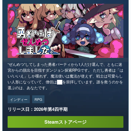
“ぜんめつ”してしまった勇者パーティから1人だけ選んで、ともに迷
宮からの脱出を目指すダンジョン探索RPGです。 ただし勇者は「は
い/いいえ」しか喋れず、魔法使いは魔法が使えず、戦士は可愛らし
い人形になっていて、僧侶は██を崇拝しています。誰を救うのかを
選ぶのは、あなたです。
インディー
RPG
リリース日：2026年第4四半期
Steamストアページ