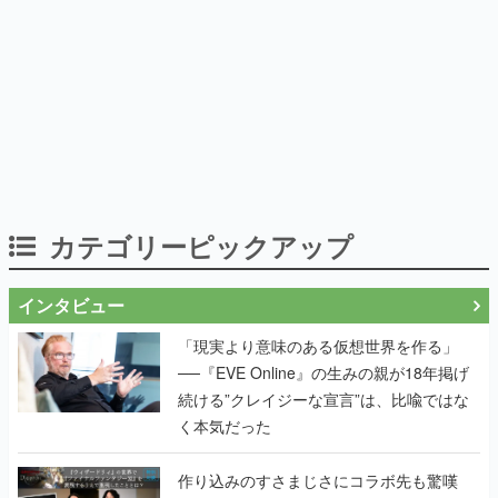
カテゴリーピックアップ
インタビュー
「現実より意味のある仮想世界を作る」
──『EVE Online』の生みの親が18年掲げ
続ける”クレイジーな宣言”は、比喩ではな
く本気だった
作り込みのすさまじさにコラボ先も驚嘆
──『Wizardry Variants Daphne』
×『FFXI』コラボが期間限定なのにジョブ
もキャラも武器も戦闘システムもワンオフ