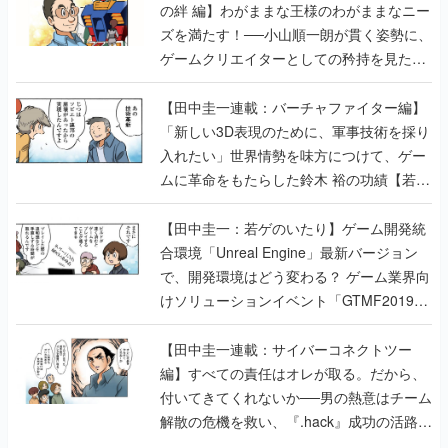
【若ゲのいたり最終回】
【田中圭一連載：バーチャファイター編】
「新しい3D表現のために、軍事技術を採り
入れたい」世界情勢を味方につけて、ゲー
ムに革命をもたらした鈴木 裕の功績【若ゲ
のいたり】
【田中圭一：若ゲのいたり】ゲーム開発統
合環境「Unreal Engine」最新バージョン
で、開発環境はどう変わる？ ゲーム業界向
けソリューションイベント「GTMF2019」
に行って、より理解を深めよう【PR】
【田中圭一連載：サイバーコネクトツー
編】すべての責任はオレが取る。だから、
付いてきてくれないか──男の熱意はチーム
解散の危機を救い、『.hack』成功の活路を
開く。業界の快男児・松山 洋に流れる血は
若ゲのいたり〜ゲームクリエイターの青春〜
の記事一覧
『少年ジャンプ』色だった【若ゲのいた
り】