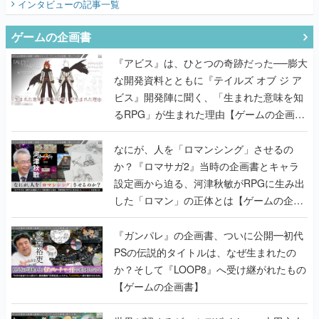
『アビス』は、ひとつの奇跡だった──膨大
な開発資料とともに『テイルズ オブ ジ ア
ビス』開発陣に聞く、「生まれた意味を知
るRPG」が生まれた理由【ゲームの企画
書】
なにが、人を「ロマンシング」させるの
か？『ロマサガ2』当時の企画書とキャラ
設定画から迫る、河津秋敏がRPGに生み出
した「ロマン」の正体とは【ゲームの企画
書】
『ガンパレ』の企画書、ついに公開━初代
PSの伝説的タイトルは、なぜ生まれたの
か？そして『LOOP8』へ受け継がれたもの
【ゲームの企画書】
世界が認めるゲームデザイナー・上田文人
とはいったい何が凄いのか？ ヨコオタロ
ウ・外山圭一郎らと共に『ICO』に込めら