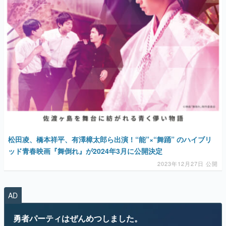
マンガ
女性向け
アプリレビュー
その他
松田凌、橋本祥平、有澤樟太郎ら出演！“能”×“舞踊” のハイブリ
電ファミニコゲーマーとは？
ッド青春映画『舞倒れ』が2024年3月に公開決定
運営：株式会社マレ
2023年12月27日 公開
AD
勇者パーティはぜんめつしました。