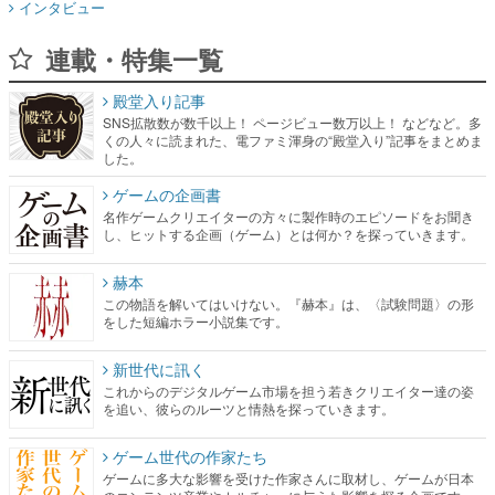
殿堂入り記事
SNS拡散数が数千以上！ ページビュー数万以上！ などなど。多
くの人々に読まれた、電ファミ渾身の“殿堂入り”記事をまとめま
した。
ゲームの企画書
名作ゲームクリエイターの方々に製作時のエピソードをお聞き
し、ヒットする企画（ゲーム）とは何か？を探っていきます。
赫本
この物語を解いてはいけない。『赫本』は、〈試験問題〉の形
をした短編ホラー小説集です。
新世代に訊く
これからのデジタルゲーム市場を担う若きクリエイター達の姿
を追い、彼らのルーツと情熱を探っていきます。
ゲーム世代の作家たち
ゲームに多大な影響を受けた作家さんに取材し、ゲームが日本
のコンテンツ産業やカルチャーに与えた影響を探る企画です。
日本モバイルゲーム産業史
日本のモバイルゲーム史における主要なトピック・タイトルを