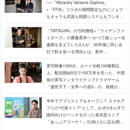
で作り込まれた理由を両ディレクターに聞
く
『TATSUJIN』の弓削雅稔×『ライデンファ
イターズ』の齋藤貴幸──かつて縦シュー全
盛期を支えていた2人が、30年後に同じ会
社で机を並べる理由とは。新作
『TATSUJIN EXTREME』で初タッグを組
んだレジェンド2人に訊く開発秘話
実写映像1000分、ルート分岐100種類以
上。配信開始5日で100万本を売った、中国
発の実写インタラクティブドラマゲーム
『盛世天下：女帝への道II』の、規模が違
うこだわりをプロデューサーに聞いた
半年でアプリストアをオープン？ スマホア
プリの“代替ストア”として、わずか6ヵ月で
国内向けローンチを行った発見型ストア
『あっぷアリーナ！』仕掛け人に話を聞い
てみた
インタビュー
の記事一覧
ゲームの企画書