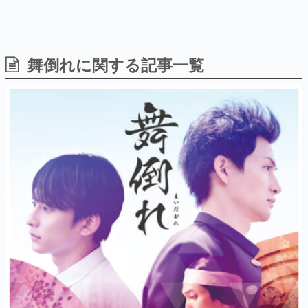
舞倒れに関する記事一覧
日本のコンテンツ産業やカルチャーに与えた影響を探る企
画です。
日本モバイルゲーム産業史
日本のモバイルゲーム史における主要なトピック・タイト
ルを網羅するほか、開発者へのインタビューや識者による
解説を掲載。約20年の歴史が一望できる決定版！
若ゲのいたり〜ゲームクリエイターの青春〜
『うつヌケ』『ペンと箸』等で知られるマンガ家・田中圭
一先生によるゲーム業界レポートマンガです。
なんでゲームは面白い？
ゲーム開発者・hamatsu氏がゲームの魅力を画面や操作の
具体的な形から解き明かしていく、硬派で骨太な評論連載
です。
ゲームが変えた日本語
「経験値」「裏技」「ラスボス」… ゲームにまつわる言葉
の起源や用法の変遷を、コンピューター文化史研究家・タ
イニーP氏が徹底調査。
カテゴリ
特集記事