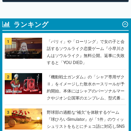
ランキング
1
「パリィ」や「ローリング」で女の子と会
話するソウルライク恋愛ゲーム『小早川さ
んはソウルライク』無料公開。返事に失敗
すると「YOU DIED」
2
『機動戦士ガンダム』の「シャア専用ザク
Ⅱ」をイメージした散水ホースリールが予
約開始。本体にはシャアのパーソナルマー
クやジオン公国軍のエンブレム、型式番号
などを配置
3
野球部の過酷な“補欠”を体験するゲーム
『球ひろいSimulator』が「1件」のウィッ
シュリストをもとにチェコ語に対応しSNS
で話題に。『キングダム・カム』開発元や
チェコのプロ野球選手から称賛の声
4
「東映」の“あのオープニング映像”がアク