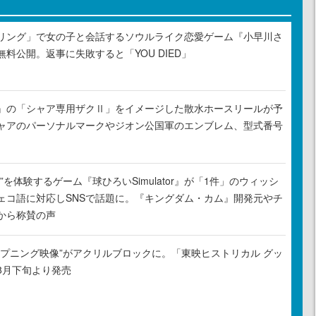
リング」で女の子と会話するソウルライク恋愛ゲーム『小早川さ
料公開。返事に失敗すると「YOU DIED」
』の「シャア専用ザクⅡ」をイメージした散水ホースリールが予
ャアのパーソナルマークやジオン公国軍のエンブレム、型式番号
”を体験するゲーム『球ひろいSimulator』が「1件」のウィッシ
ェコ語に対応しSNSで話題に。『キングダム・カム』開発元やチ
から称賛の声
ープニング映像”がアクリルブロックに。「東映ヒストリカル グッ
8月下旬より発売