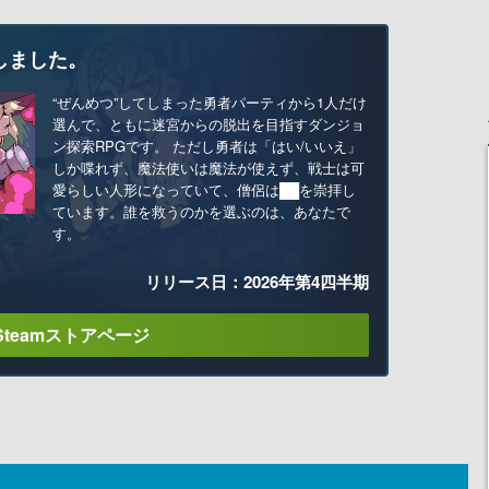
しました。
“ぜんめつ”してしまった勇者パーティから1人だけ
選んで、ともに迷宮からの脱出を目指すダンジョ
ン探索RPGです。 ただし勇者は「はい/いいえ」
しか喋れず、魔法使いは魔法が使えず、戦士は可
愛らしい人形になっていて、僧侶は██を崇拝し
ています。誰を救うのかを選ぶのは、あなたで
す。
リリース日：2026年第4四半期
Steamストアページ