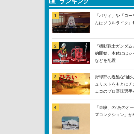
ランキング
1
「パリィ」や「ロー
んはソウルライク』無
2
『機動戦士ガンダム
約開始。本体にはシ
などを配置
3
野球部の過酷な“補欠
ュリストをもとにチ
ェコのプロ野球選手
4
「東映」の“あのオ
ズコレクション」が