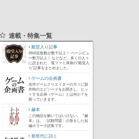
連載・特集一覧
殿堂入り記事
SNS拡散数が数千以上！ ページビュ
ー数万以上！ などなど。多くの人々
に読まれた、電ファミ渾身の“殿堂入
り”記事をまとめました。
ゲームの企画書
名作ゲームクリエイターの方々に製
作時のエピソードをお聞きし、ヒッ
トする企画（ゲーム）とは何か？を
探っていきます。
赫本
この物語を解いてはいけない。『赫
本』は、〈試験問題〉の形をした短
編ホラー小説集です。
新世代に訊く