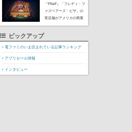
PC（Steam）向けに2026
『FNaF』「フレディ・フ
年秋発売へ。手描きアー
ァズベアーズ・ピザ」の
トの雰囲気が良すぎる最
実店舗がアメリカの商業
新映像も公開
施設「American Dream」
に2027年オープン！
ピックアップ
ScottGamesとの共同開
発、食事だけでなくステ
電ファミのいま読まれている記事ランキング
ージショーや没入型のホ
アプリセール情報
ラー体験も楽しめる
インタビュー