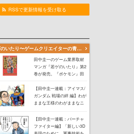
RSSで更新情報を受け取る
若ゲのいたり〜ゲームクリエイターの青春〜
田中圭一のゲーム業界取材
マンガ『若ゲのいたり』第2
巻が発売。『ポケモン』田
尻智さん、『ゼビウス』遠
藤雅伸さんらの貴重なエピ
【田中圭一連載：アイマス/
ソードを収録
ガンダム 戦場の絆 編】わが
ままな王様のわがままなニ
ーズを満たす！──小山順一
朗が貫く姿勢に、ゲームク
【田中圭一連載：バーチャ
リエイターとしての矜持を
ファイター編】「新しい3D
見た【若ゲのいたり最終
表現のために、軍事技術を