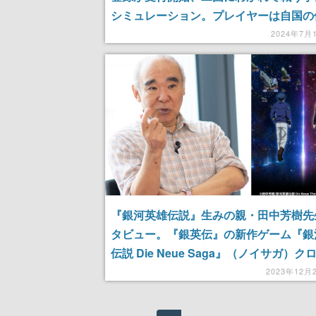
シミュレーション。プレイヤーは自国の
手を組み敵国と戦争し、勝敗によってシ
2024年7月
が変化する仕様
『銀河英雄伝説』生みの親・田中芳樹先
タビュー。『銀英伝』の新作ゲーム『銀
伝説 Die Neue Saga』（ノイサガ）
βテスト募集開始を記念して
2023年12月