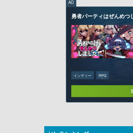
AD
勇者パーティはぜんめつ
インディー
RPG