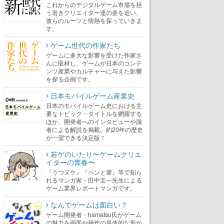
これからのデジタルゲーム市場を担
う若きクリエイター達の姿を追い、
彼らのルーツと情熱を探っていきま
す。
ゲーム世代の作家たち
ゲームに多大な影響を受けた作家さ
んに取材し、ゲームが日本のコンテ
ンツ産業やカルチャーに与えた影響
を探る企画です。
日本モバイルゲーム産業史
日本のモバイルゲーム史における主
要なトピック・タイトルを網羅する
ほか、開発者へのインタビューや識
者による解説を掲載。約20年の歴史
が一望できる決定版！
若ゲのいたり〜ゲームクリエ
イターの青春〜
『うつヌケ』『ペンと箸』等で知ら
れるマンガ家・田中圭一先生による
ゲーム業界レポートマンガです。
なんでゲームは面白い？
ゲーム開発者・hamatsu氏がゲーム
の魅力を画面や操作の具体的な形か