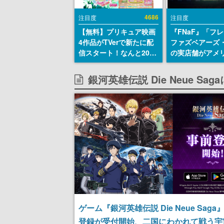
4686
注目度
注目度
【無料】プリキュア映画
『FNaF』「フ
4作品がTVerで新たに配
ファズベアーズ
信スタート！なんと2018
の実店舗がアメ
年～2024年の映画ほぼす
業施設「Americ
べてが見放題に、ぶっち
Dream」に202
銀河英雄伝説 Die Neue S
ゃけありえないラインナ
ン！ScottGam
ップ
同開発、食事だ
ステージショー
のホラー体験も
ゲーム『銀河英雄伝説 Die Neue Sag
登録が受付開始、二国にわかれて戦う宇