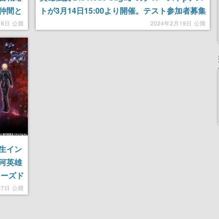
仲間と
トが3月14日15:00より開催。テスト参加者募集
ナリオ
は募集期間は2月28日17:59まで
16日 公開
2024年2月19日 公開
生イン
河英雄
クローズド
27日 公開