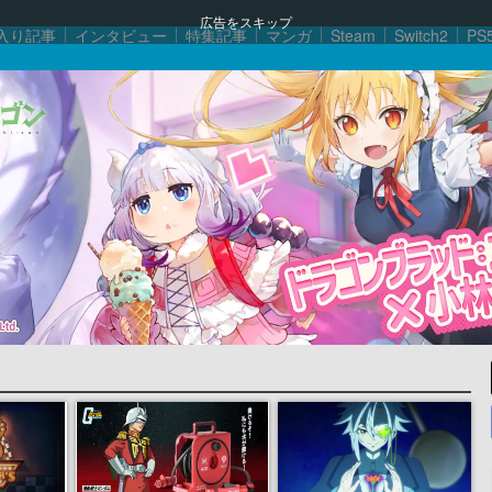
広告をスキップ
入り記事
インタビュー
特集記事
マンガ
Steam
Switch2
PS