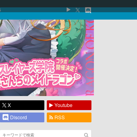
5
X
Youtube
Discord
RSS