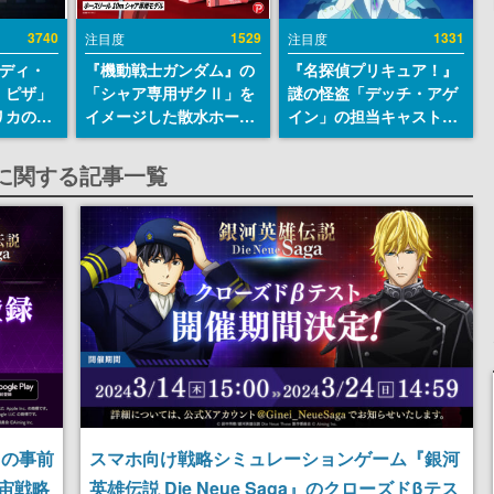
3740
1529
1331
注目度
注目度
レディ・
『機動戦士ガンダム』の
『名探偵プリキュア！』
・ピザ」
「シャア専用ザクⅡ」を
謎の怪盗「デッチ・アゲ
リカの商
イメージした散水ホース
イン」の担当キャストは
an
リールが予約開始。本体
天﨑滉平さんと判明。
7年オープ
にはシャアのパーソナル
『Re:ゼロから始める異
agaに関する記事一覧
esとの共
マークやジオン公国軍の
世界生活』オットー役、
けでなく
エンブレム、型式番号な
『ヒプノシスマイク』山
や没入型
どを配置
田三郎役など
楽しめる
a』の事前
スマホ向け戦略シミュレーションゲーム『銀河
宙戦略
英雄伝説 Die Neue Saga』のクローズドβテス