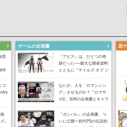
ゲームの企画書
仮想
『アビス』は、ひとつの奇
跡だった──膨大な開発資料
18年
とともに『テイルズ オブ ジ
な宣
アビス』開発陣に聞く、
気だ
「生まれた意味を知る
にコ
なにが、人を「ロマンシン
RPG」が生まれた理由【ゲ
dry
グ」させるのか？『ロマサ
ームの企画書】
ガ2』当時の企画書とキャラ
間限
設定画から迫る、河津秋敏
ラも
がRPGに生み出した「ロマ
雅稔
『ガンパレ』の企画書、つ
ワン
ン」の正体とは【ゲームの
ーズ』
いに公開━初代PSの伝説的
由を
企画書】