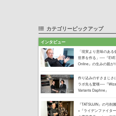
カテゴリーピックアップ
インタビュー
「現実より意味のある
世界を作る」──『EVE
Online』の生みの親が
掲げ続ける”クレイジー
言”は、比喩ではなく本
作り込みのすさまじさ
った
ラボ先も驚嘆──『Wizar
Variants Daphne』
×『FFXI』コラボが期
定なのにジョブもキャ
『TATSUJIN』の弓削
武器も戦闘システムも
×『ライデンファイタ
オフで作り込まれた理