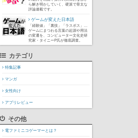
ら解き明かしていく、硬派で骨太な
評論連載です。
ゲームが変えた日本語
「経験値」「裏技」「ラスボス」…
ゲームにまつわる言葉の起源や用法
の変遷を、コンピューター文化史研
究家・タイニーP氏が徹底調査。
カテゴリ
特集記事
マンガ
女性向け
アプリレビュー
その他
電ファミニコゲーマーとは？