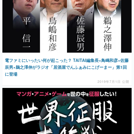
電ファミにいったい何が起こった？ TAITAI編集長×鳥嶋和彦×佐藤
辰男×鵜之澤伸がラジオ「居酒屋でんふぁみにこげーまー」第1回
に登場
2019年7月1日 公開