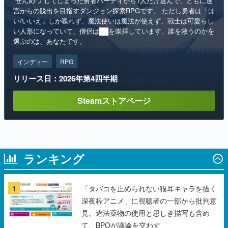
選ぶのは、あなたです。
インディー
RPG
リリース日：2026年第4四半期
Steamストアページ
ランキング
1
「タバコを止められない猫耳キャラを描く
深夜枠アニメ」に視聴者の一部から批判意
見。違法薬物の使用と思しき描写も含め
て、BPOが議論を交わす
2
『超かぐや姫！』本編の“10年後”を描く
『超かぐやメシ！』Web連載決定。新たな