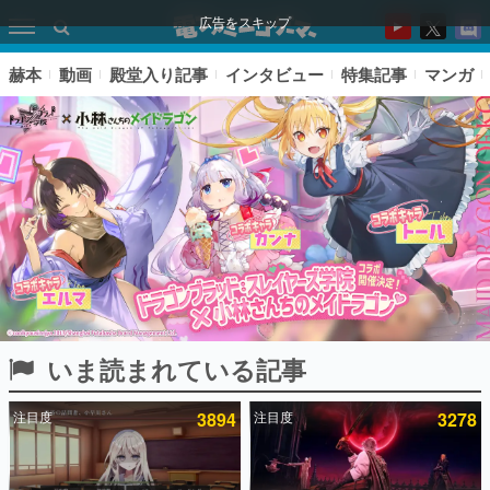
広告をスキップ
赫本
動画
殿堂入り記事
インタビュー
特集記事
マンガ
いま読まれている記事
ピックアップ
注目度
3894
注目度
3278
電ファミのいま読まれている記事ランキング
アプリセール情報