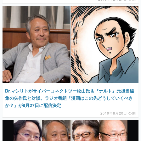
マンガ
女性向け
アプリレビュー
その他
電ファミニコゲーマーとは？
Dr.マシリトがサイバーコネクトツー松山氏＆『ナルト』元担当編
集の矢作氏と対談。ラジオ番組「漫画はこの先どうしていくべき
運営：株式会社マレ
か？」が8月27日に配信決定
2019年8月20日 公開