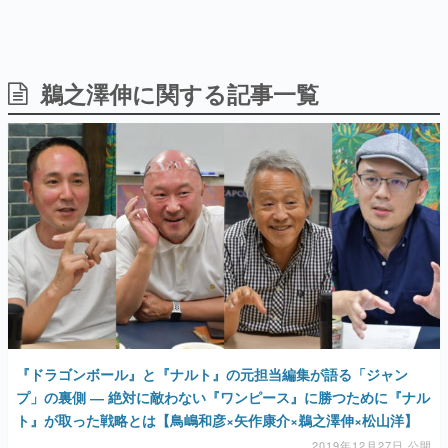
鵜之澤伸に関する記事一覧
日本のコンテンツ産業やカルチャーに与えた影響を探る企
画です。
日本モバイルゲーム産業史
日本のモバイルゲーム史における主要なトピック・タイト
ルを網羅するほか、開発者へのインタビューや識者による
解説を掲載。約20年の歴史が一望できる決定版！
若ゲのいたり〜ゲームクリエイターの青春〜
『うつヌケ』『ペンと箸』等で知られるマンガ家・田中圭
一先生によるゲーム業界レポートマンガです。
なんでゲームは面白い？
ゲーム開発者・hamatsu氏がゲームの魅力を画面や操作の
具体的な形から解き明かしていく、硬派で骨太な評論連載
です。
『ドラゴンボール』と『ナルト』の元担当編集が語る「ジャン
ゲームが変えた日本語
「経験値」「裏技」「ラスボス」… ゲームにまつわる言葉
プ」の裏側 ― 絶対に敵わない『ワンピース』に勝つために『ナル
の起源や用法の変遷を、コンピューター文化史研究家・タ
ト』が取った戦略とは【鳥嶋和彦×矢作康介×鵜之澤伸×松山洋】
イニーP氏が徹底調査。
2019年12月27日 公開
カテゴリ
特集記事