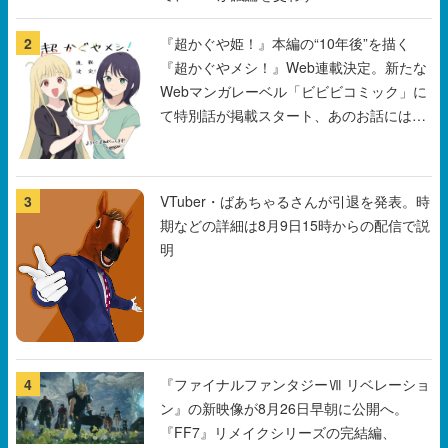
Webマンガレーベル「ビビビコミック」に
て特別話が掲載スタート、あのお話には…
まだ続きがある！
3
VTuber・ばあちゃるさんが引退を発表。時
期などの詳細は8月9日15時からの配信で説
明
4
『ファイナルファンタジーⅦ リベレーショ
ン』の新映像が8月26日早朝に公開へ。
『FF7』リメイクシリーズの完結編、
「gamescom」のオープニングナイトライ
ブにてディレクターの浜口直樹氏が登壇す
る予定
5
ゴッホの名画『ローヌ川の星月夜』をあし