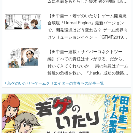
合環境「Unreal Engine」最新バージョン
で、開発環境はどう変わる？ ゲーム業界向
けソリューションイベント「GTMF2019」
に行って、より理解を深めよう【PR】
【田中圭一連載：サイバーコネクトツー
編】すべての責任はオレが取る。だから、
付いてきてくれないか──男の熱意はチーム
解散の危機を救い、『.hack』成功の活路を
開く。業界の快男児・松山 洋に流れる血は
若ゲのいたり〜ゲームクリエイターの青春〜
の記事一覧
『少年ジャンプ』色だった【若ゲのいた
り】
X
Youtube