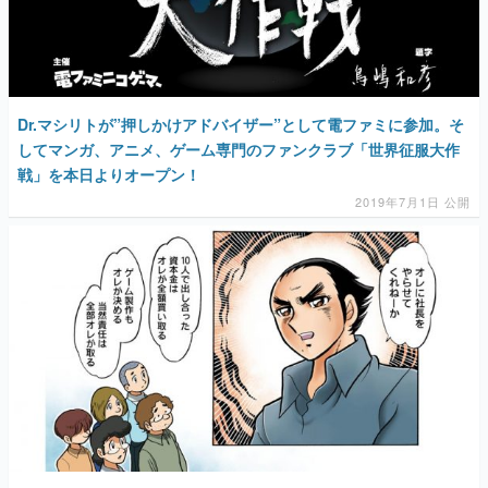
Dr.マシリトが”押しかけアドバイザー”として電ファミに参加。そ
してマンガ、アニメ、ゲーム専門のファンクラブ「世界征服大作
戦」を本日よりオープン！
2019年7月1日 公開
【田中圭一連載：サイバーコネクトツー編】すべての責任はオレ
が取る。だから、付いてきてくれないか──男の熱意はチーム解散
の危機を救い、『.hack』成功の活路を開く。業界の快男児・松山