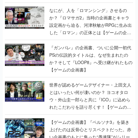
設定画から迫る、河津秋敏がRPGに生み出
した「ロマン」の正体とは【ゲームの企画
書】
『ガンパレ』の企画書、ついに公開━初代
PSの伝説的タイトルは、なぜ生まれたの
か？そして『LOOP8』へ受け継がれたもの
【ゲームの企画書】
世界が認めるゲームデザイナー・上田文人
とはいったい何が凄いのか？ ヨコオタロ
ウ・外山圭一郎らと共に『ICO』に込めら
れたこだわりを語り尽くす！【ゲームの企
画書】
【ゲームの企画書】『ペルソナ3』を築き
上げたのは反骨心とリスペクトだった。赤
い企画書のもとに集った“愚連隊”がシリー
ズを生まれ変わらせるまで【橋野桂インタ
ビュー】
ゲームの企画書
の記事一覧