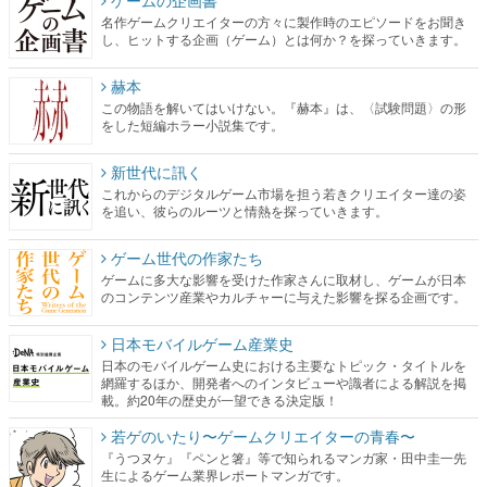
赫本
この物語を解いてはいけない。『赫本』は、〈試験問題〉の形
をした短編ホラー小説集です。
新世代に訊く
これからのデジタルゲーム市場を担う若きクリエイター達の姿
を追い、彼らのルーツと情熱を探っていきます。
ゲーム世代の作家たち
ゲームに多大な影響を受けた作家さんに取材し、ゲームが日本
のコンテンツ産業やカルチャーに与えた影響を探る企画です。
日本モバイルゲーム産業史
日本のモバイルゲーム史における主要なトピック・タイトルを
網羅するほか、開発者へのインタビューや識者による解説を掲
載。約20年の歴史が一望できる決定版！
若ゲのいたり〜ゲームクリエイターの青春〜
『うつヌケ』『ペンと箸』等で知られるマンガ家・田中圭一先
生によるゲーム業界レポートマンガです。
なんでゲームは面白い？
ゲーム開発者・hamatsu氏がゲームの魅力を画面や操作の具体的
な形から解き明かしていく、硬派で骨太な評論連載です。