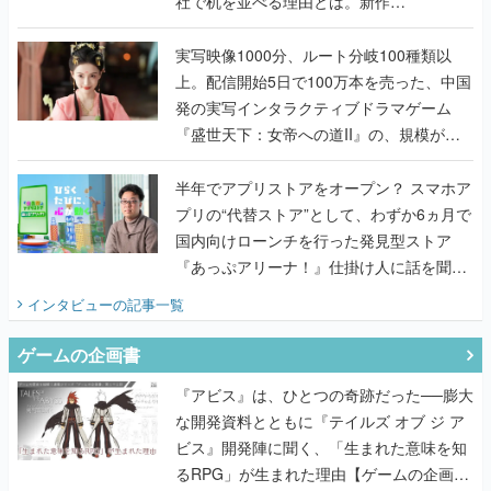
上。配信開始5日で100万本を売った、中国
発の実写インタラクティブドラマゲーム
『盛世天下：女帝への道II』の、規模が違
うこだわりをプロデューサーに聞いた
半年でアプリストアをオープン？ スマホア
プリの“代替ストア”として、わずか6ヵ月で
国内向けローンチを行った発見型ストア
『あっぷアリーナ！』仕掛け人に話を聞い
てみた
インタビュー
の記事一覧
ゲームの企画書
『アビス』は、ひとつの奇跡だった──膨大
な開発資料とともに『テイルズ オブ ジ ア
ビス』開発陣に聞く、「生まれた意味を知
るRPG」が生まれた理由【ゲームの企画
書】
なにが、人を「ロマンシング」させるの
か？『ロマサガ2』当時の企画書とキャラ