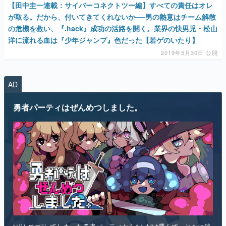
洋に流れる血は『少年ジャンプ』色だった【若ゲのいたり】
2019年5月30日 公開
AD
勇者パーティはぜんめつしました。
“ぜんめつ”してしまった勇者パーティから1人だけ選んで、ともに迷
宮からの脱出を目指すダンジョン探索RPGです。 ただし勇者は「は
い/いいえ」しか喋れず、魔法使いは魔法が使えず、戦士は可愛らし
い人形になっていて、僧侶は██を崇拝しています。誰を救うのかを