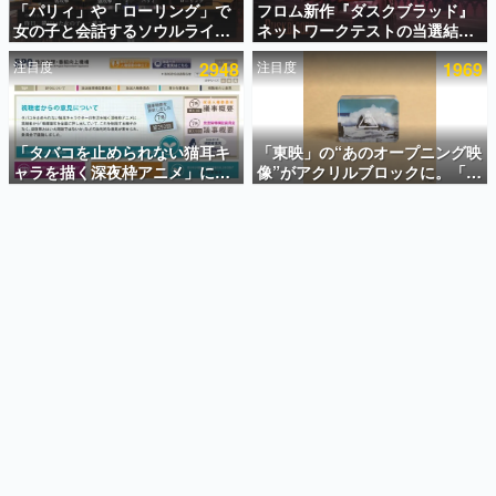
「パリィ」や「ローリング」で
フロム新作『ダスクブラッド』
女の子と会話するソウルライク
ネットワークテストの当選結果
インタビュー
恋愛ゲーム『小早川さんはソウ
が8月7日22時に発表。応募サイ
注目度
2948
注目度
1969
ルライク』無料公開。返事に失
トのマイページから確認可能、
連載・特集一覧
敗すると「YOU DIED」
テスト実施は8月21日～24日
殿堂入り記事
SNS拡散数が数千以上！ ページビュー数万以上！ などな
「タバコを止められない猫耳キ
「東映」の“あのオープニング映
ど。多くの人々に読まれた、電ファミ渾身の“殿堂入り”記
ャラを描く深夜枠アニメ」に視
像”がアクリルブロックに。「東
事をまとめました。
聴者の一部から批判意見。違法
映ヒストリカル グッズコレクシ
薬物の使用と思しき描写も含め
ョン」が8月下旬より発売
ゲームの企画書
て、BPOが議論を交わす
名作ゲームクリエイターの方々に製作時のエピソードをお
聞きし、ヒットする企画（ゲーム）とは何か？を探ってい
きます。
赫本
この物語を解いてはいけない。『赫本』は、〈試験問題〉
の形をした短編ホラー小説集です。
新世代に訊く
これからのデジタルゲーム市場を担う若きクリエイター達
の姿を追い、彼らのルーツと情熱を探っていきます。
ゲーム世代の作家たち
ゲームに多大な影響を受けた作家さんに取材し、ゲームが