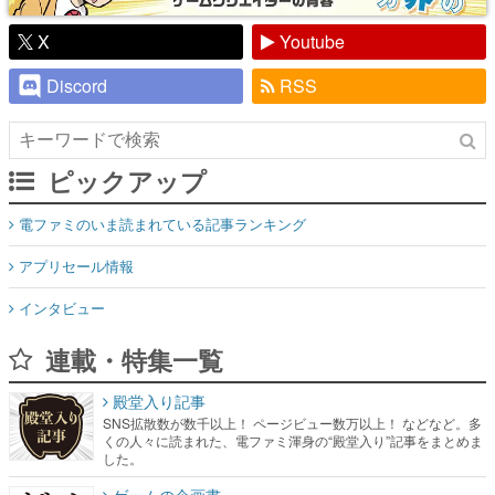
Discord
RSS
ピックアップ
電ファミのいま読まれている記事ランキング
アプリセール情報
インタビュー
連載・特集一覧
殿堂入り記事
SNS拡散数が数千以上！ ページビュー数万以上！ などなど。多
くの人々に読まれた、電ファミ渾身の“殿堂入り”記事をまとめま
した。
ゲームの企画書
名作ゲームクリエイターの方々に製作時のエピソードをお聞き
し、ヒットする企画（ゲーム）とは何か？を探っていきます。