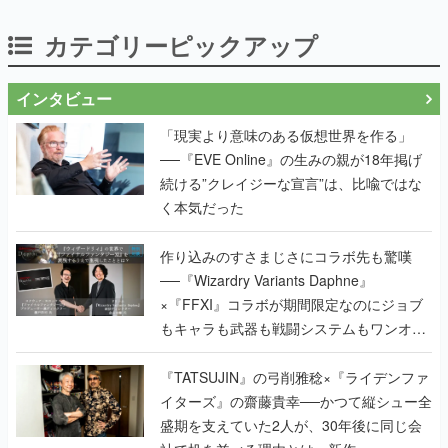
インタビュー
「現実より意味のある仮想世界を作る」
──『EVE Online』の生みの親が18年掲げ
続ける”クレイジーな宣言”は、比喩ではな
く本気だった
作り込みのすさまじさにコラボ先も驚嘆
──『Wizardry Variants Daphne』
×『FFXI』コラボが期間限定なのにジョブ
もキャラも武器も戦闘システムもワンオフ
で作り込まれた理由を両ディレクターに聞
く
『TATSUJIN』の弓削雅稔×『ライデンファ
イターズ』の齋藤貴幸──かつて縦シュー全
盛期を支えていた2人が、30年後に同じ会
社で机を並べる理由とは。新作
『TATSUJIN EXTREME』で初タッグを組
んだレジェンド2人に訊く開発秘話
実写映像1000分、ルート分岐100種類以