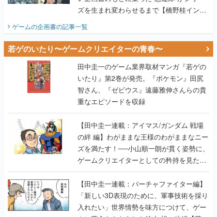
若ゲのいたり〜ゲームクリエイターの青春〜
田中圭一のゲーム業界取材マンガ『若ゲの
いたり』第2巻が発売。『ポケモン』田尻
智さん、『ゼビウス』遠藤雅伸さんらの貴
重なエピソードを収録
【田中圭一連載：アイマス/ガンダム 戦場
の絆 編】わがままな王様のわがままなニー
ズを満たす！──小山順一朗が貫く姿勢に、
ゲームクリエイターとしての矜持を見た
【若ゲのいたり最終回】
【田中圭一連載：バーチャファイター編】
「新しい3D表現のために、軍事技術を採り
入れたい」世界情勢を味方につけて、ゲー
ムに革命をもたらした鈴木 裕の功績【若ゲ
のいたり】
【田中圭一：若ゲのいたり】ゲーム開発統