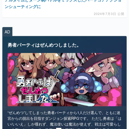
ンシューティングに
2024年7月3日 公開
AD
勇者パーティはぜんめつしました。
“ぜんめつ”してしまった勇者パーティから1人だけ選んで、ともに迷
宮からの脱出を目指すダンジョン探索RPGです。 ただし勇者は「は
い/いいえ」しか喋れず、魔法使いは魔法が使えず、戦士は可愛らし