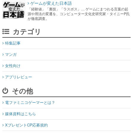
ゲームが変えた日本語
「経験値」「裏技」「ラスボス」… ゲームにまつわる言葉の起
源や用法の変遷を、コンピューター文化史研究家・タイニーP氏
が徹底調査。
カテゴリ
特集記事
マンガ
女性向け
アプリレビュー
その他
電ファミニコゲーマーとは？
媒体資料はこちら
XプレゼントCP応募規約