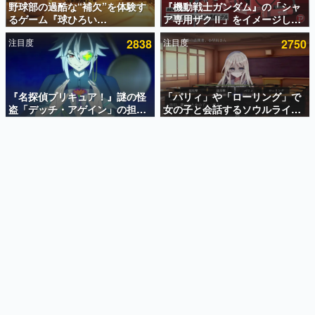
野球部の過酷な“補欠”を体験す
『機動戦士ガンダム』の「シャ
るゲーム『球ひろい
ア専用ザクⅡ」をイメージした
インタビュー
Simulator』が「1件」のウィッ
散水ホースリールが予約開始。
注目度
2838
注目度
2750
シュリストをもとにチェコ語に
本体にはシャアのパーソナルマ
連載・特集一覧
対応しSNSで話題に。『キング
ークやジオン公国軍のエンブレ
ダム・カム』開発元やチェコの
ム、型式番号などを配置
殿堂入り記事
プロ野球選手から称賛の声
SNS拡散数が数千以上！ ページビュー数万以上！ などな
『名探偵プリキュア！』謎の怪
「パリィ」や「ローリング」で
ど。多くの人々に読まれた、電ファミ渾身の“殿堂入り”記
盗「デッチ・アゲイン」の担当
女の子と会話するソウルライク
事をまとめました。
キャストは天﨑滉平さんと判
恋愛ゲーム『小早川さんはソウ
明。『Re:ゼロから始める異世
ルライク』無料公開。返事に失
ゲームの企画書
界生活』オットー役、『ヒプノ
敗すると「YOU DIED」
名作ゲームクリエイターの方々に製作時のエピソードをお
聞きし、ヒットする企画（ゲーム）とは何か？を探ってい
シスマイク』山田三郎役など
きます。
赫本
この物語を解いてはいけない。『赫本』は、〈試験問題〉
の形をした短編ホラー小説集です。
新世代に訊く
これからのデジタルゲーム市場を担う若きクリエイター達
の姿を追い、彼らのルーツと情熱を探っていきます。
ゲーム世代の作家たち
ゲームに多大な影響を受けた作家さんに取材し、ゲームが