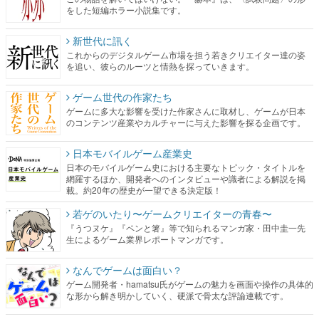
をした短編ホラー小説集です。
新世代に訊く
これからのデジタルゲーム市場を担う若きクリエイター達の姿
を追い、彼らのルーツと情熱を探っていきます。
ゲーム世代の作家たち
ゲームに多大な影響を受けた作家さんに取材し、ゲームが日本
のコンテンツ産業やカルチャーに与えた影響を探る企画です。
日本モバイルゲーム産業史
日本のモバイルゲーム史における主要なトピック・タイトルを
網羅するほか、開発者へのインタビューや識者による解説を掲
載。約20年の歴史が一望できる決定版！
若ゲのいたり〜ゲームクリエイターの青春〜
『うつヌケ』『ペンと箸』等で知られるマンガ家・田中圭一先
生によるゲーム業界レポートマンガです。
なんでゲームは面白い？
ゲーム開発者・hamatsu氏がゲームの魅力を画面や操作の具体的
な形から解き明かしていく、硬派で骨太な評論連載です。