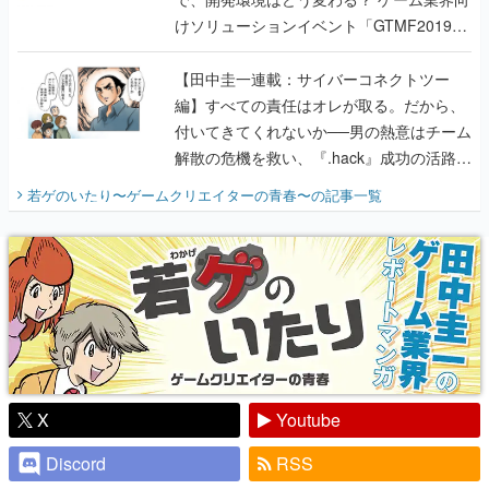
けソリューションイベント「GTMF2019」
に行って、より理解を深めよう【PR】
【田中圭一連載：サイバーコネクトツー
編】すべての責任はオレが取る。だから、
付いてきてくれないか──男の熱意はチーム
解散の危機を救い、『.hack』成功の活路を
開く。業界の快男児・松山 洋に流れる血は
若ゲのいたり〜ゲームクリエイターの青春〜
の記事一覧
『少年ジャンプ』色だった【若ゲのいた
り】
X
Youtube
Discord
RSS