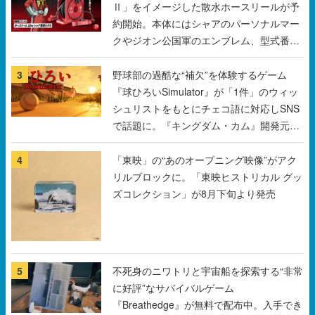
Ⅱ」をイメージした散水ホースリールが予
約開始。本体にはシャアのパーソナルマー
クやジオン公国軍のエンブレム、型式番号
などを配置
3
野球部の過酷な“補欠”を体験するゲーム
『球ひろいSimulator』が「1件」のウィッ
シュリストをもとにチェコ語に対応しSNS
で話題に。『キングダム・カム』開発元や
チェコのプロ野球選手から称賛の声
4
「東映」の“あのオープニング映像”がアク
リルブロックに。「東映ヒストリカル グッ
ズコレクション」が8月下旬より発売
5
不死身のニワトリと宇宙船を探索する“非常
に好評”なサバイバルゲーム
『Breathedge』が無料で配布中。入手でき