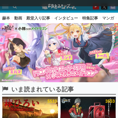
広告をスキップ
赫本
動画
殿堂入り記事
インタビュー
特集記事
マンガ
いま読まれている記事
ピックアップ
注目度
5533
注目度
3553
電ファミのいま読まれている記事ランキング
アプリセール情報