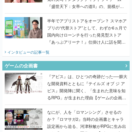
『盛世天下：女帝への道II』の、規模が違
うこだわりをプロデューサーに聞いた
半年でアプリストアをオープン？ スマホア
プリの“代替ストア”として、わずか6ヵ月で
国内向けローンチを行った発見型ストア
『あっぷアリーナ！』仕掛け人に話を聞い
てみた
インタビュー
の記事一覧
ゲームの企画書
『アビス』は、ひとつの奇跡だった──膨大
な開発資料とともに『テイルズ オブ ジ ア
ビス』開発陣に聞く、「生まれた意味を知
るRPG」が生まれた理由【ゲームの企画
書】
なにが、人を「ロマンシング」させるの
か？『ロマサガ2』当時の企画書とキャラ
設定画から迫る、河津秋敏がRPGに生み出