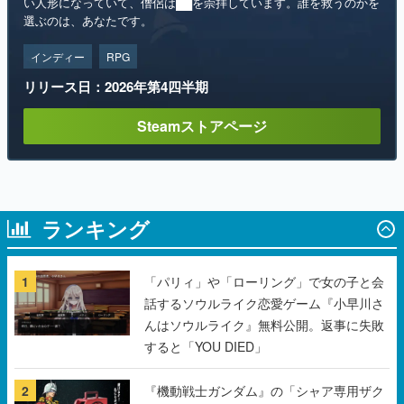
い人形になっていて、僧侶は██を崇拝しています。誰を救うのかを
選ぶのは、あなたです。
インディー
RPG
リリース日：2026年第4四半期
Steamストアページ
ランキング
1
「パリィ」や「ローリング」で女の子と会
話するソウルライク恋愛ゲーム『小早川さ
んはソウルライク』無料公開。返事に失敗
すると「YOU DIED」
2
『機動戦士ガンダム』の「シャア専用ザク