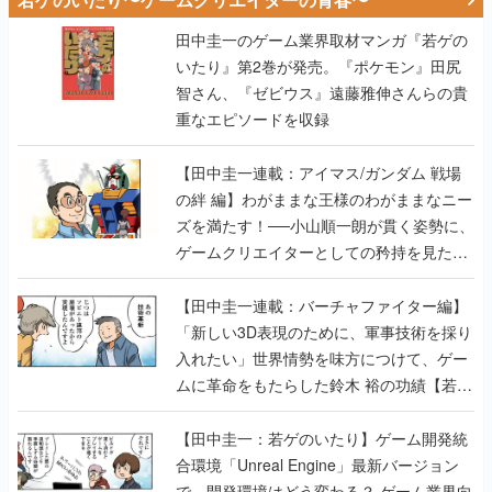
田中圭一のゲーム業界取材マンガ『若ゲの
いたり』第2巻が発売。『ポケモン』田尻
智さん、『ゼビウス』遠藤雅伸さんらの貴
重なエピソードを収録
【田中圭一連載：アイマス/ガンダム 戦場
の絆 編】わがままな王様のわがままなニー
ズを満たす！──小山順一朗が貫く姿勢に、
ゲームクリエイターとしての矜持を見た
【若ゲのいたり最終回】
【田中圭一連載：バーチャファイター編】
「新しい3D表現のために、軍事技術を採り
入れたい」世界情勢を味方につけて、ゲー
ムに革命をもたらした鈴木 裕の功績【若ゲ
のいたり】
【田中圭一：若ゲのいたり】ゲーム開発統
合環境「Unreal Engine」最新バージョン
で、開発環境はどう変わる？ ゲーム業界向