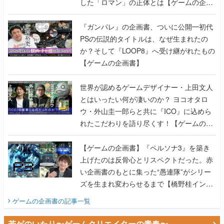
した「ロマン」の正体とは【ゲームの企画
書】
『ガンパレ』の企画書、ついに公開━初代
PSの伝説的タイトルは、なぜ生まれたの
か？そして『LOOP8』へ受け継がれたもの
【ゲームの企画書】
世界が認めるゲームデザイナー・上田文人
とはいったい何が凄いのか？ ヨコオタロ
ウ・外山圭一郎らと共に『ICO』に込めら
れたこだわりを語り尽くす！【ゲームの企
画書】
【ゲームの企画書】『ペルソナ3』を築き
上げたのは反骨心とリスペクトだった。赤
い企画書のもとに集った“愚連隊”がシリー
ズを生まれ変わらせるまで【橋野桂インタ
ビュー】
ゲームの企画書
の記事一覧
若ゲのいたり〜ゲームクリエイターの青春〜