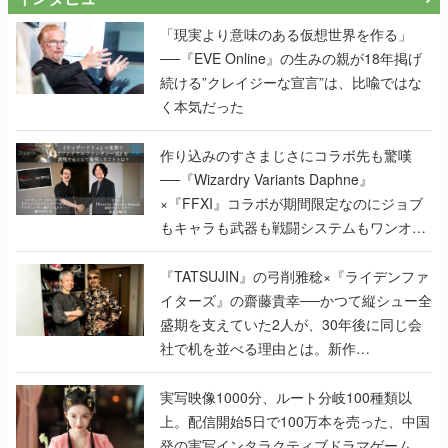
「現実より意味のある仮想世界を作る」
──『EVE Online』の生みの親が18年掲げ
続ける”クレイジーな宣言”は、比喩ではな
く本気だった
作り込みのすさまじさにコラボ先も驚嘆
──『Wizardry Variants Daphne』
×『FFXI』コラボが期間限定なのにジョブ
もキャラも武器も戦闘システムもワンオフ
で作り込まれた理由を両ディレクターに聞
く
『TATSUJIN』の弓削雅稔×『ライデンファ
イターズ』の齋藤貴幸──かつて縦シュー全
盛期を支えていた2人が、30年後に同じ会
社で机を並べる理由とは。新作
『TATSUJIN EXTREME』で初タッグを組
んだレジェンド2人に訊く開発秘話
実写映像1000分、ルート分岐100種類以
上。配信開始5日で100万本を売った、中国
発の実写インタラクティブドラマゲーム