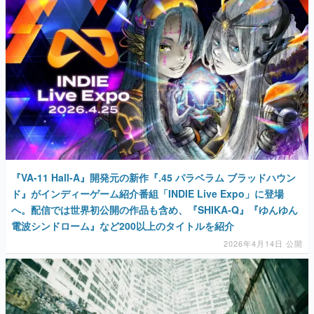
マンガ
女性向け
アプリレビュー
その他
電ファミニコゲーマーとは？
運営：株式会社マレ
『VA-11 Hall-A』開発元の新作『.45 パラベラム ブラッドハウン
ド』がインディーゲーム紹介番組「INDIE Live Expo」に登場
へ。配信では世界初公開の作品も含め、『SHIKA-Q』『ゆんゆん
電波シンドローム』など200以上のタイトルを紹介
2026年4月14日 公開