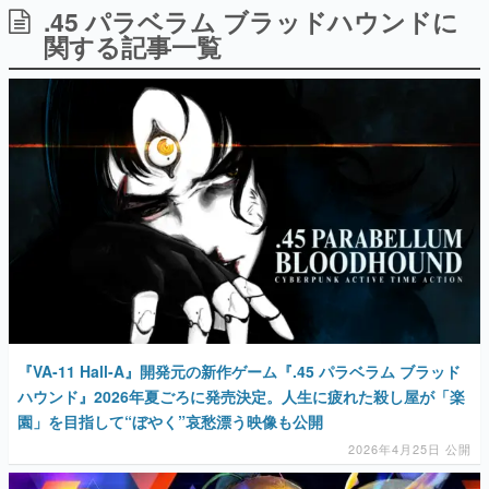
.45 パラベラム ブラッドハウンドに
日本のコンテンツ産業やカルチャーに与えた影響を探る企
画です。
関する記事一覧
日本モバイルゲーム産業史
日本のモバイルゲーム史における主要なトピック・タイト
ルを網羅するほか、開発者へのインタビューや識者による
解説を掲載。約20年の歴史が一望できる決定版！
若ゲのいたり〜ゲームクリエイターの青春〜
『うつヌケ』『ペンと箸』等で知られるマンガ家・田中圭
一先生によるゲーム業界レポートマンガです。
なんでゲームは面白い？
ゲーム開発者・hamatsu氏がゲームの魅力を画面や操作の
具体的な形から解き明かしていく、硬派で骨太な評論連載
です。
ゲームが変えた日本語
「経験値」「裏技」「ラスボス」… ゲームにまつわる言葉
の起源や用法の変遷を、コンピューター文化史研究家・タ
『VA-11 Hall-A』開発元の新作ゲーム『.45 パラベラム ブラッド
イニーP氏が徹底調査。
ハウンド』2026年夏ごろに発売決定。人生に疲れた殺し屋が「楽
園」を目指して“ぼやく”哀愁漂う映像も公開
カテゴリ
2026年4月25日 公開
特集記事